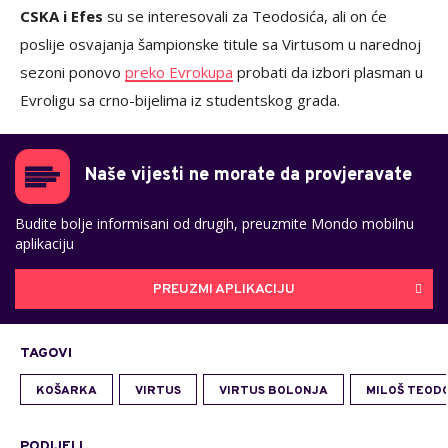
CSKA i Efes
su se interesovali za Teodosića, ali on će
poslije osvajanja šampionske titule sa Virtusom u narednoj
sezoni ponovo
preko Evrokupa
probati da izbori plasman u
Evroligu sa crno-bijelima iz studentskog grada.
Naše vijesti ne morate da provjeravate
Budite bolje informisani od drugih, preuzmite Mondo mobilnu
aplikaciju
PREUZMI APLIKACIJU
TAGOVI
KOŠARKA
VIRTUS
VIRTUS BOLONJA
MILOŠ TEODO
PODIJELI