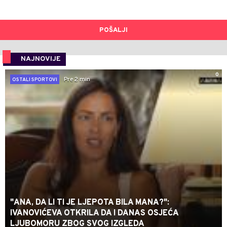
POŠALJI
NAJNOVIJE
0
Pre 2 min
OSTALI SPORTOVI
"ANA, DA LI TI JE LJEPOTA BILA MANA?":
IVANOVIĆEVA OTKRILA DA I DANAS OSJEĆA
LJUBOMORU ZBOG SVOG IZGLEDA