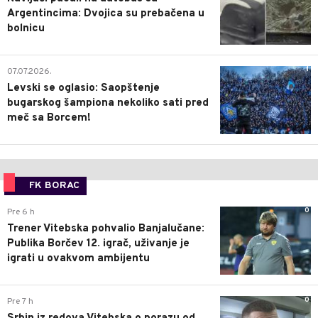
Argentincima: Dvojica su prebačena u
bolnicu
1
07.07.2026.
Levski se oglasio: Saopštenje
bugarskog šampiona nekoliko sati pred
meč sa Borcem!
FK BORAC
0
Pre 6 h
Trener Vitebska pohvalio Banjalučane:
Publika Borčev 12. igrač, uživanje je
igrati u ovakvom ambijentu
0
Pre 7 h