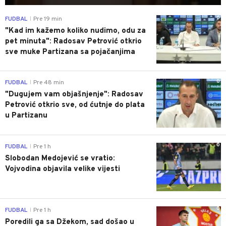
0
FUDBAL
Pre 19 min
|
"Kad im kažemo koliko nudimo, odu za
pet minuta": Radosav Petrović otkrio
sve muke Partizana sa pojačanjima
0
FUDBAL
Pre 48 min
|
"Dugujem vam objašnjenje": Radosav
Petrović otkrio sve, od ćutnje do plata
u Partizanu
0
FUDBAL
Pre 1 h
|
Slobodan Medojević se vratio:
Vojvodina objavila velike vijesti
0
FUDBAL
Pre 1 h
|
Poredili ga sa Džekom, sad došao u