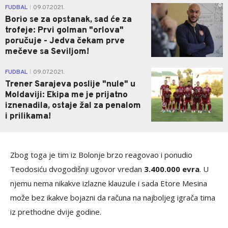
0
FUDBAL
09.07.2021.
|
Borio se za opstanak, sad će za
trofeje: Prvi golman "orlova"
poručuje - Jedva čekam prve
mečeve sa Seviljom!
0
FUDBAL
09.07.2021.
|
Trener Sarajeva poslije "nule" u
Moldaviji: Ekipa me je prijatno
iznenadila, ostaje žal za penalom
i prilikama!
Zbog toga je tim iz Bolonje brzo reagovao i ponudio
Teodosiću dvogodišnji ugovor vredan
3.400.000 evra
. U
njemu nema nikakve izlazne klauzule i sada Etore Mesina
može bez ikakve bojazni da računa na najboljeg igrača tima
iz prethodne dvije godine.