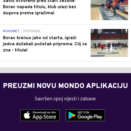
Savić otvoreno pred start sezone:
Borac napada titulu, klub ulazi bez
dugova prema igračima!
0
RUKOMET
27.07.2026.
|
Borac krenuo jako od starta, igrači
jedva dočekali početak priprema: Cilj se
zna - titula!
PREUZMI NOVU MONDO APLIKACIJU
Savršen spoj vijesti i zabave.