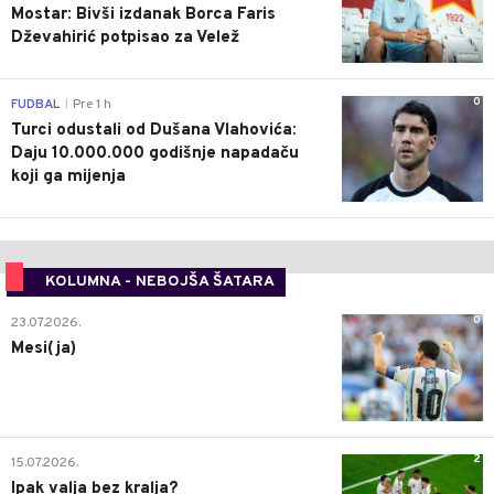
Mostar: Bivši izdanak Borca Faris
Dževahirić potpisao za Velež
0
FUDBAL
Pre 1 h
|
Turci odustali od Dušana Vlahovića:
Daju 10.000.000 godišnje napadaču
koji ga mijenja
KOLUMNA - NEBOJŠA ŠATARA
0
23.07.2026.
Mesi(ja)
2
15.07.2026.
Ipak valja bez kralja?