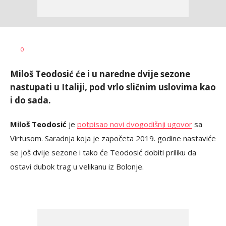
Dragan
AUTOR
0
Šutvić
Miloš Teodosić će i u naredne dvije sezone
nastupati u Italiji, pod vrlo sličnim uslovima kao
i do sada.
Miloš Teodosić
je
potpisao novi dvogodišnji ugovor
sa
Virtusom. Saradnja koja je započeta 2019. godine nastaviće
se još dvije sezone i tako će Teodosić dobiti priliku da
ostavi dubok trag u velikanu iz Bolonje.