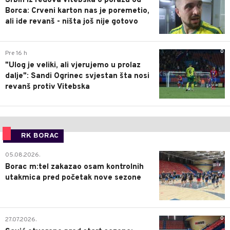
Srbin iz redova Vitebska o porazu od
Borca: Crveni karton nas je poremetio,
ali ide revanš - ništa još nije gotovo
0
Pre 16 h
"Ulog je veliki, ali vjerujemo u prolaz
dalje": Sandi Ogrinec svjestan šta nosi
revanš protiv Vitebska
RK BORAC
0
05.08.2026.
Borac m:tel zakazao osam kontrolnih
utakmica pred početak nove sezone
0
27.07.2026.