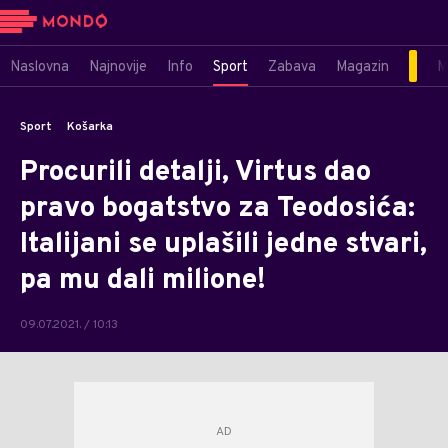
Naslovna
Najnovije
Info
Sport
Zabava
Magazin
M
Sport
Košarka
Procurili detalji, Virtus dao
pravo bogatstvo za Teodosića:
Italijani se uplašili jedne stvari,
pa mu dali milione!
09.07.2021. / 10:13