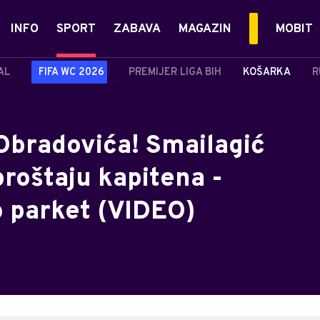
INFO
SPORT
ZABAVA
MAGAZIN
MOBIT
AL
FIFA WC 2026
PREMIJER LIGA BIH
KOŠARKA
R
 Obradovića! Smailagić
proštaju kapitena -
o parket (VIDEO)