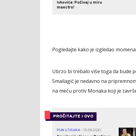
Ivkovića: Počivaj u miru
maestro!
Pogledajte kako je izgledao momena
Ubrzo bi trebalo više toga da bude 
Smailagić je nedavno na pripremno
na meču protiv Monaka koji je završe
PROČITAJTE I OVO
PUN UTISAKA
13.08.2021.
|