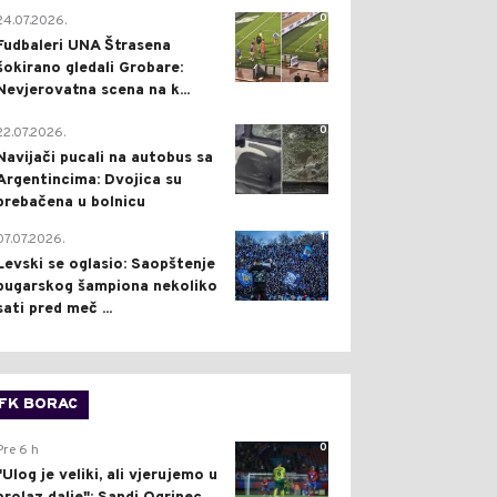
0
24.07.2026.
Fudbaleri UNA Štrasena
šokirano gledali Grobare:
Nevjerovatna scena na k...
0
22.07.2026.
Navijači pucali na autobus sa
Argentincima: Dvojica su
prebačena u bolnicu
1
07.07.2026.
Levski se oglasio: Saopštenje
bugarskog šampiona nekoliko
sati pred meč ...
FK BORAC
0
Pre 6 h
"Ulog je veliki, ali vjerujemo u