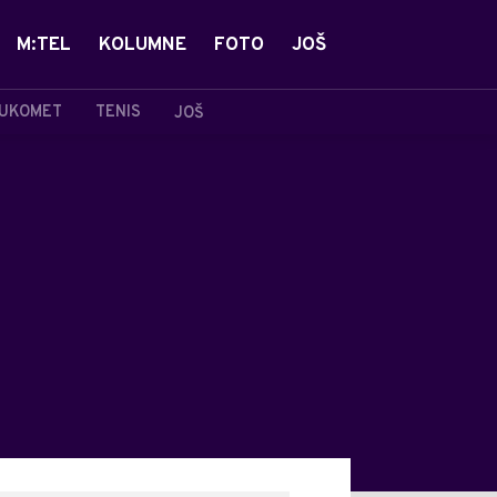
M:TEL
KOLUMNE
FOTO
JOŠ
UKOMET
TENIS
JOŠ