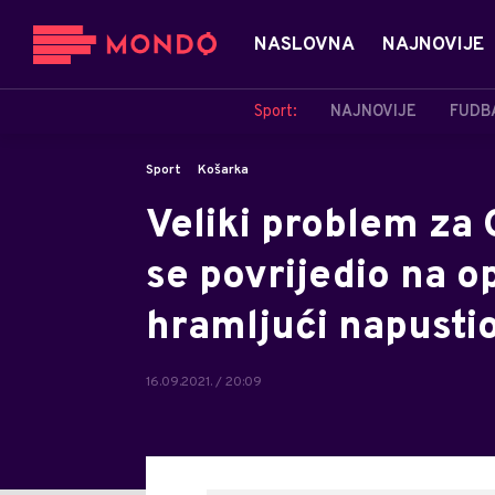
NASLOVNA
NAJNOVIJE
Sport:
NAJNOVIJE
FUDB
Sport
Košarka
Veliki problem za
se povrijedio na o
hramljući napusti
16.09.2021. / 20:09