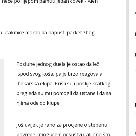
" neće po lijepom pamtiti jedan čovek - Alen
utu utakmice morao da napusti parket zbog
Posluhe jednog duela je ostao da leži
ispod svog koša, pa je brzo reagovala
lhekarska ekipa. Prišli su i poslije kratkog
pregleda su mu pomogli da ustane i da sa
njima ode do klupe.
Još uvijek je rano za procjene o stepenu
povrede i mogućem odsustvu, ali ono što