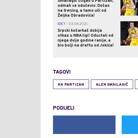
Smailagić stigao u Partizan,
odmah se oduševio: Došao
na trening, a tamo uči od
Željka Obradovića!
IDE?
03.08.2021.
|
Srpski košarkaš dobija
otkaz u NBA ligi! Odustali od
njega dvije godine ranije, a
bio bolji na draftu od Jokića!
TAGOVI
KK PARTIZAN
ALEN SMAILAGIĆ
PODIJELI