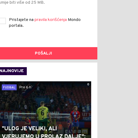
smije biti više od 25 MB.
Pristajete na
pravila korišćenja
Mondo
portala.
POŠALJI
NAJNOVIJE
0
Pre 6 h
FUDBAL
"ULOG JE VELIKI, ALI
VJERUJEMO U PROLAZ DALJE":