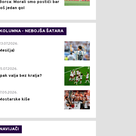
Borca: Morali smo postići bar
još jedan gol
KOLUMNA - NEBOJŠA ŠATARA
0
23.07.2026.
Mesi(ja)
2
15.07.2026.
Ipak valja bez kralja?
0
17.05.2026.
Mostarske kiše
NAVIJAČI