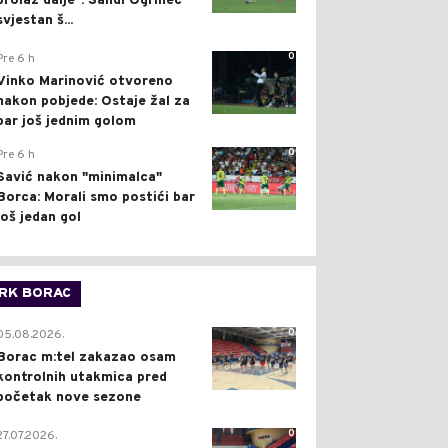
prolaz dalje": Sandi Ogrinec
svjestan š...
0
Pre 6 h
Vinko Marinović otvoreno
nakon pobjede: Ostaje žal za
bar još jednim golom
0
Pre 6 h
Savić nakon "minimalca"
Borca: Morali smo postići bar
još jedan gol
RK BORAC
0
05.08.2026.
Borac m:tel zakazao osam
kontrolnih utakmica pred
početak nove sezone
0
27.07.2026.