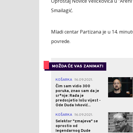
Oproštaj Novice Veličkovića u "Areni
Smailagić.
Mladi centar Partizana je u 14. min
povrede.
MOŽDA ĆE VAS ZANIMATI
0
KOŠARKA
16.09.2021.
|
Čim sam vidio 300
poruka, znao sam da je
sr*nje: Rađa je
predosjetio lošu vijest -
Ode Duda Ivković...
0
KOŠARKA
16.09.2021.
|
Selektor "zmajeva" se
oprostio od
legendarnog Dude