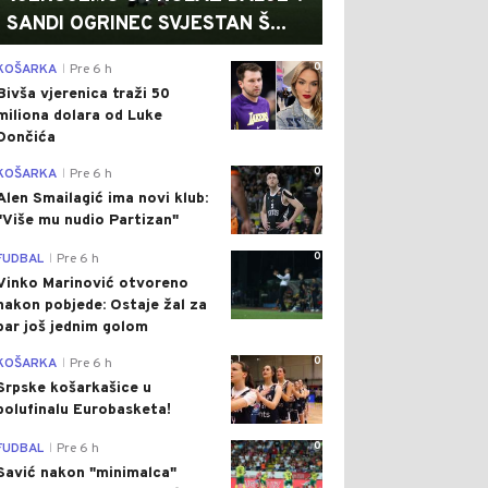
SANDI OGRINEC SVJESTAN Š...
0
KOŠARKA
Pre 6 h
|
Bivša vjerenica traži 50
miliona dolara od Luke
Dončića
0
KOŠARKA
Pre 6 h
|
Alen Smailagić ima novi klub:
"Više mu nudio Partizan"
0
FUDBAL
Pre 6 h
|
Vinko Marinović otvoreno
nakon pobjede: Ostaje žal za
bar još jednim golom
0
KOŠARKA
Pre 6 h
|
Srpske košarkašice u
polufinalu Eurobasketa!
0
FUDBAL
Pre 6 h
|
Savić nakon "minimalca"