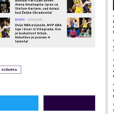
Bomba! Partizan doveo
Alena Smailagića: Igrao sa
Stefom Karijem, sad dolazi
kod Željka Obradovića!
0
0
BISERI!
31.05.2021.
|
Dvije NBA zvijezde, MVP ABA
lige i biser iz Višegrada: Ovo
je budućnost Srbije,
Kokoškov je pozvao 4
talenta!
KOŠARKA