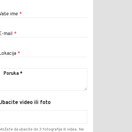
Vaše ime
*
E-mail
*
Lokacija
*
Ubacite video ili foto
Možete da ubacite do 3 fotografije ili videa. Ne