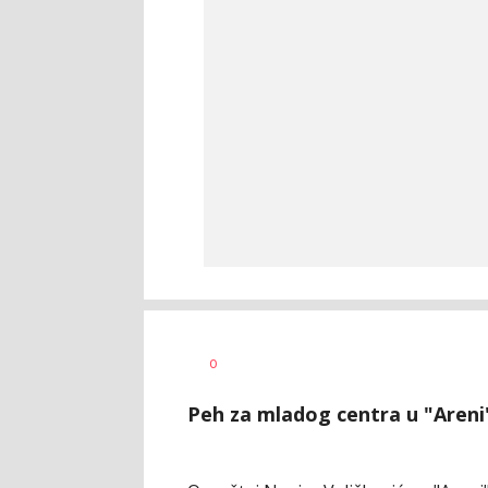
Dragan
AUTOR
0
Šutvić
Peh za mladog centra u "Areni