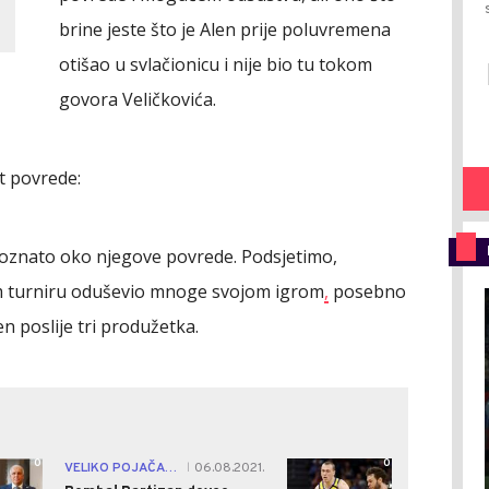
brine jeste što je Alen prije poluvremena
otišao u svlačionicu i nije bio tu tokom
govora Veličkovića.
t povrede:
poznato oko njegove povrede. Podsjetimo,
m turniru oduševio mnoge svojom igrom
,
posebno
n poslije tri produžetka.
0
0
VELIKO POJAČANJE
06.08.2021.
|