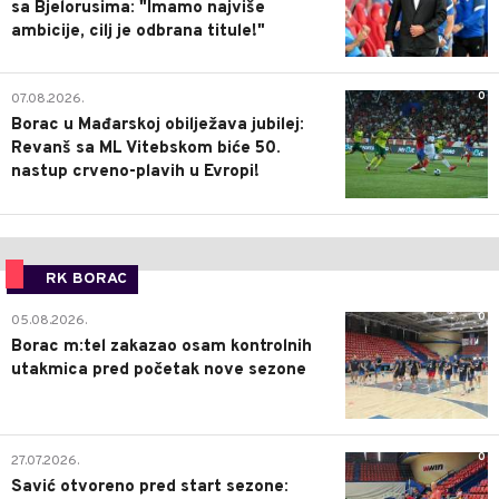
sa Bjelorusima: "Imamo najviše
ambicije, cilj je odbrana titule!"
0
07.08.2026.
Borac u Mađarskoj obilježava jubilej:
Revanš sa ML Vitebskom biće 50.
nastup crveno-plavih u Evropi!
RK BORAC
0
05.08.2026.
Borac m:tel zakazao osam kontrolnih
utakmica pred početak nove sezone
0
27.07.2026.
Savić otvoreno pred start sezone: