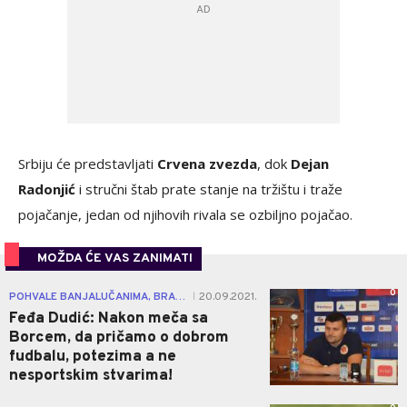
Srbiju će predstavljati
Crvena zvezda
, dok
Dejan
Radonjić
i stručni štab prate stanje na tržištu i traže
pojačanje, jedan od njihovih rivala se ozbiljno pojačao.
MOŽDA ĆE VAS ZANIMATI
0
POHVALE BANJALUČANIMA, BRANDAO NEĆE IGRATI!
20.09.2021.
|
Feđa Dudić: Nakon meča sa
Borcem, da pričamo o dobrom
fudbalu, potezima a ne
nesportskim stvarima!