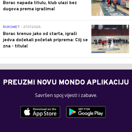
Borac napada titulu, klub ulazi bez
dugova prema igračima!
0
RUKOMET
27.07.2026.
|
Borac krenuo jako od starta, igrači
jedva dočekali početak priprema: Cilj se
zna - titula!
PREUZMI NOVU MONDO APLIKACIJU
Savršen spoj vijesti i zabave.