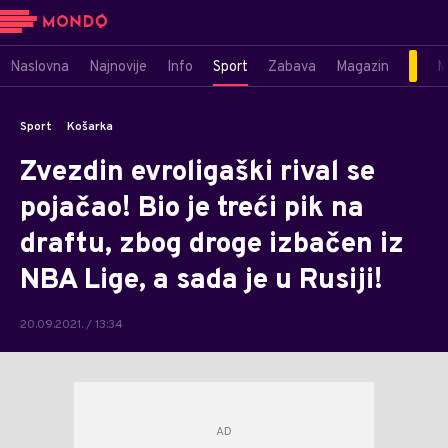
Naslovna
Najnovije
Info
Sport
Zabava
Magazin
M
Sport
Košarka
Zvezdin evroligaški rival se
pojačao! Bio je treći pik na
draftu, zbog droge izbačen iz
NBA Lige, a sada je u Rusiji!
20.09.2021. / 13:34