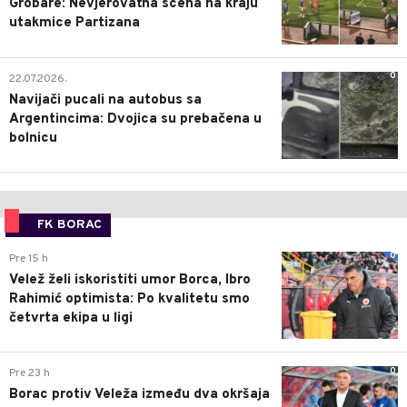
Grobare: Nevjerovatna scena na kraju
utakmice Partizana
0
22.07.2026.
Navijači pucali na autobus sa
Argentincima: Dvojica su prebačena u
bolnicu
FK BORAC
0
Pre 15 h
Velež želi iskoristiti umor Borca, Ibro
Rahimić optimista: Po kvalitetu smo
četvrta ekipa u ligi
0
Pre 23 h
Borac protiv Veleža između dva okršaja