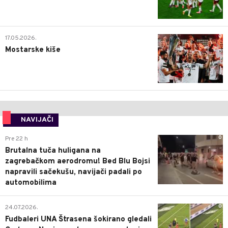
0
17.05.2026.
Mostarske kiše
NAVIJAČI
0
Pre 22 h
Brutalna tuča huligana na
zagrebačkom aerodromu! Bed Blu Bojsi
napravili sačekušu, navijači padali po
automobilima
0
24.07.2026.
Fudbaleri UNA Štrasena šokirano gledali