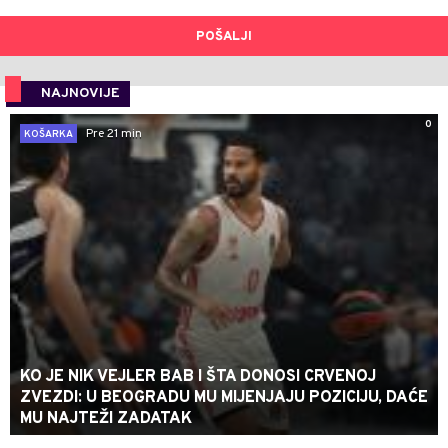
POŠALJI
NAJNOVIJE
0
Pre 21 min
KOŠARKA
KO JE NIK VEJLER BAB I ŠTA DONOSI CRVENOJ
ZVEZDI: U BEOGRADU MU MIJENJAJU POZICIJU, DAĆE
MU NAJTEŽI ZADATAK