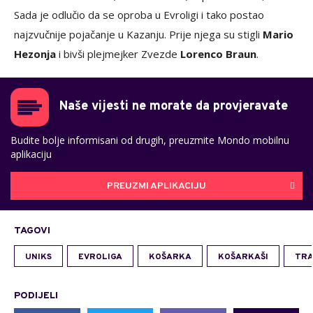
Sada je odlučio da se oproba u Evroligi i tako postao
najzvučnije pojačanje u Kazanju. Prije njega su stigli
Mario
Hezonja
i bivši plejmejker Zvezde
Lorenco Braun
.
Naše vijesti ne morate da provjeravate
Budite bolje informisani od drugih, preuzmite Mondo mobilnu
aplikaciju
PREUZMI APLIKACIJU
TAGOVI
UNIKS
EVROLIGA
KOŠARKA
KOŠARKAŠI
TRA
PODIJELI