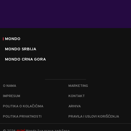
MONDO
MONDO SRBIJA
MONDO CRNA GORA
O NAMA
MARKETING
IMPRESUM
KONTAKT
POLITIKA O KOLAČIĆIMA
ARHIVA
POLITIKA PRIVATNOSTI
PRAVILA I USLOVI KORIŠĆENJA
m:tel
©
2026
Mondo
Sva prava zadržana.