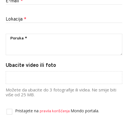
E-mail
*
Lokacija
*
Ubacite video ili foto
Možete da ubacite do 3 fotografije ili videa. Ne smije biti
više od 25 MB.
Pristajete na
Mondo portala.
pravila korišćenja