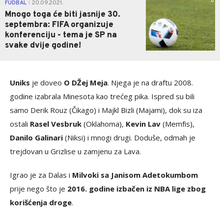
0
FUDBAL
20.09.2021.
|
Mnogo toga će biti jasnije 30.
septembra: FIFA organizuje
konferenciju - tema je SP na
svake dvije godine!
Uniks
je doveo
O DŽej Meja
. Njega je na draftu 2008.
godine izabrala Minesota kao trećeg pika. Ispred su bili
samo Derik Rouz (Čikago) i Majkl Bizli (Majami), dok su iza
ostali
Rasel Vesbruk
(Oklahoma),
Kevin Lav
(Memfis),
Danilo Galinari
(Niksi) i mnogi drugi. Doduše, odmah je
trejdovan u Grizlise u zamjenu za Lava.
Igrao je za Dalas i
Milvoki sa Janisom Adetokumbom
prije nego što je
2016. godine izbačen iz NBA lige zbog
korišćenja droge
.