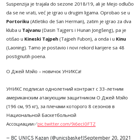
Suspenzija je trajala do sezone 2018/19, ali je Mejo odlučio
da se ne vrati, već je igrao u drugim ligama. Oprobao se u
Portoriku
(Atletiko de San Herman), zatim je igrao za dva
kluba u
Tajvanu
(Dasin Tajgers i Hunan Jongšeng), pa je
otišao u
Kineski Tajpeh
(Tajpeh Fubon), a onda i u
Kinu
(Laoning). Tamo je postavio i novi rekord karijere sa 48
postignutih poena.
О Джей Мэйо – новичок УНИКСа!
УНИКС подписал однолетний контракт с 33-летним
американским атакующим защитником О Джей Мэйо
(196 см, 95 кг), за плечами которого 8 сезонов в
Национальной Баскетбольной
Ассоциации✅
pic.twitter.com/9i6ecI0FTZ
September 20, 2021
— BC UNICS Kazan (@unicsbasket)