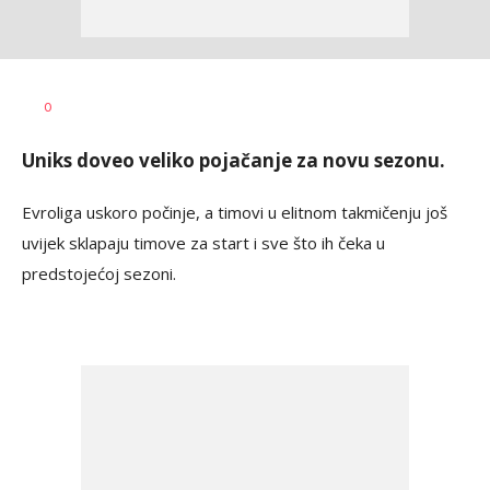
Dragan
AUTOR
0
Šutvić
Uniks doveo veliko pojačanje za novu sezonu.
Evroliga uskoro počinje, a timovi u elitnom takmičenju još
uvijek sklapaju timove za start i sve što ih čeka u
predstojećoj sezoni.