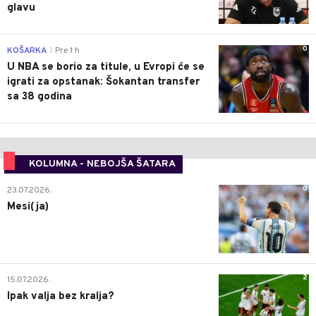
glavu
0
KOŠARKA
Pre 1 h
|
U NBA se borio za titule, u Evropi će se
igrati za opstanak: Šokantan transfer
sa 38 godina
KOLUMNA - NEBOJŠA ŠATARA
0
23.07.2026.
Mesi(ja)
2
15.07.2026.
Ipak valja bez kralja?