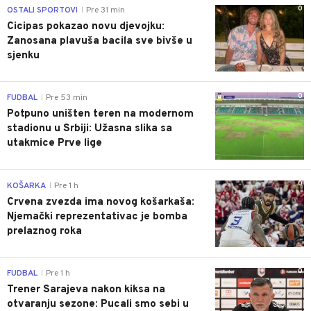
0
OSTALI SPORTOVI
Pre 31 min
|
Cicipas pokazao novu djevojku:
Zanosana plavuša bacila sve bivše u
sjenku
0
FUDBAL
Pre 53 min
|
Potpuno uništen teren na modernom
stadionu u Srbiji: Užasna slika sa
utakmice Prve lige
0
KOŠARKA
Pre 1 h
|
Crvena zvezda ima novog košarkaša:
Njemački reprezentativac je bomba
prelaznog roka
0
FUDBAL
Pre 1 h
|
Trener Sarajeva nakon kiksa na
otvaranju sezone: Pucali smo sebi u