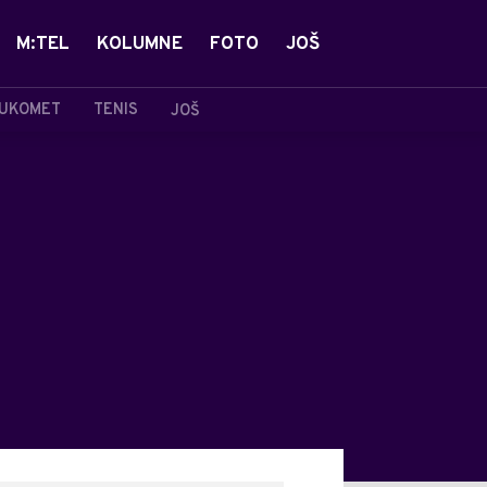
M:TEL
KOLUMNE
FOTO
JOŠ
UKOMET
TENIS
JOŠ