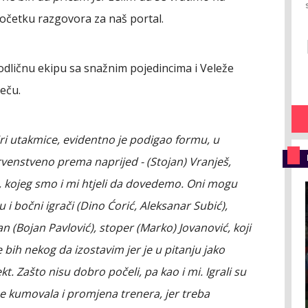
očetku razgovora za naš portal.
odličnu ekipu sa snažnim pojedincima i Veleže
eču.
iri utakmice, evidentno je podigao formu, u
rvenstveno prema naprijed - (Stojan) Vranješ,
is, kojeg smo i mi htjeli da dovedemo. Oni mogu
 i bočni igrači (Dino Ćorić, Aleksanar Subić),
n (Bojan Pavlović), stoper (Marko) Jovanović, koji
 bih nekog da izostavim jer je u pitanju jako
t. Zašto nisu dobro počeli, pa kao i mi. Igrali su
e kumovala i promjena trenera, jer treba