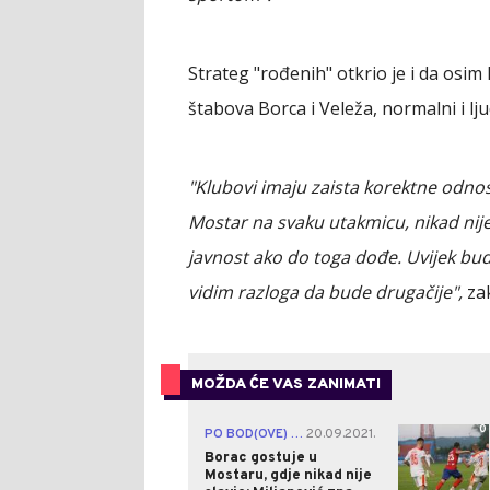
Strateg "rođenih" otkrio je i da osi
štabova Borca i Veleža, normalni i l
"Klubovi imaju zaista korektne odnos
Mostar na svaku utakmicu, nikad nije bi
javnost ako do toga dođe. Uvijek budu 
vidim razloga da bude drugačije",
zak
MOŽDA ĆE VAS ZANIMATI
0
PO BOD(OVE) U VRAPČIĆE!
20.09.2021.
|
Borac gostuje u
Mostaru, gdje nikad nije