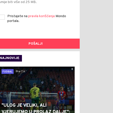
smije biti više od 25 MB.
Pristajete na
pravila korišćenja
Mondo
portala.
POŠALJI
NAJNOVIJE
0
Pre 7 h
FUDBAL
"ULOG JE VELIKI, ALI
VJERUJEMO U PROLAZ DALJE":