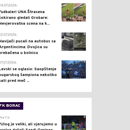
0
24.07.2026.
Fudbaleri UNA Štrasena
šokirano gledali Grobare:
Nevjerovatna scena na k...
0
22.07.2026.
Navijači pucali na autobus sa
Argentincima: Dvojica su
prebačena u bolnicu
1
07.07.2026.
Levski se oglasio: Saopštenje
bugarskog šampiona nekoliko
sati pred meč ...
FK BORAC
0
Pre 7 h
"Ulog je veliki, ali vjerujemo u