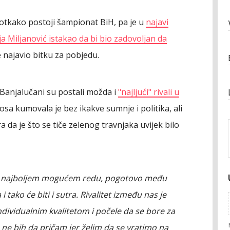
a otkako postoji šampionat BiH, pa je u
najavi
 Miljanović istakao da bi bio zadovoljan da
je najavio bitku za pobjedu.
 Banjalučani su postali možda i
"najljući" rivali u
sa kumovala je bez ikakve sumnje i politika, ali
 da je što se tiče zelenog travnjaka uvijek bilo
 u najboljem mogućem redu, pogotovo među
i tako će biti i sutra. Rivalitet između nas je
ndividualnim kvalitetom i počele da se bore za
ne bih da pričam jer želim da se vratimo na