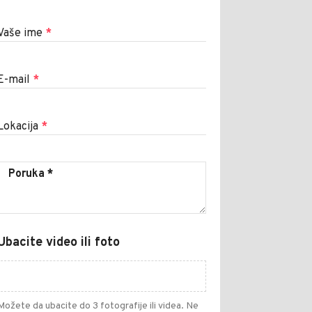
Vaše ime
*
E-mail
*
Lokacija
*
Ubacite video ili foto
Možete da ubacite do 3 fotografije ili videa. Ne