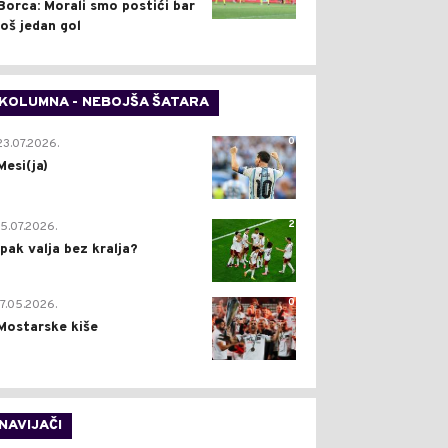
Borca: Morali smo postići bar
još jedan gol
KOLUMNA - NEBOJŠA ŠATARA
0
23.07.2026.
Mesi(ja)
2
15.07.2026.
Ipak valja bez kralja?
0
17.05.2026.
Mostarske kiše
NAVIJAČI