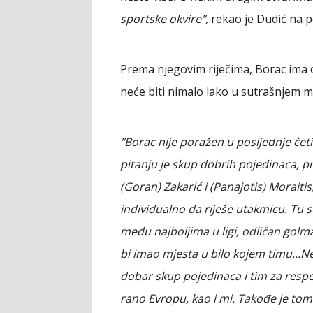
sportske okvire",
rekao je Dudić na p
Prema njegovim riječima, Borac ima 
neće biti nimalo lako u sutrašnjem m
"Borac nije poražen u posljednje čet
pitanju je skup dobrih pojedinaca, p
(Goran) Zakarić i (Panajotis) Morait
individualno da riješe utakmicu. Tu su
među najboljima u ligi, odličan golma
bi imao mjesta u bilo kojem timu...Ne
dobar skup pojedinaca i tim za respek
rano Evropu, kao i mi. Takođe je tom