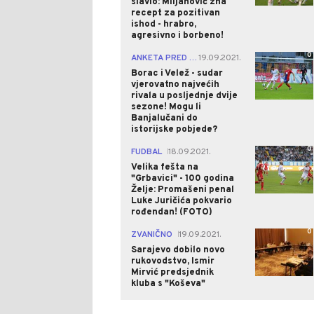
slavio: Miljanović zna
recept za pozitivan
ishod - hrabro,
agresivno i borbeno!
0
ANKETA PRED MOSTARSKO-BANJALUČKI DUEL
19.09.2021.
Borac i Velež - sudar
vjerovatno najvećih
rivala u posljednje dvije
sezone! Mogu li
Banjalučani do
istorijske pobjede?
0
FUDBAL
18.09.2021.
|
Velika fešta na
"Grbavici" - 100 godina
Želje: Promašeni penal
Luke Juričića pokvario
rođendan! (FOTO)
0
ZVANIČNO
19.09.2021.
|
Sarajevo dobilo novo
rukovodstvo, Ismir
Mirvić predsjednik
kluba s "Koševa"