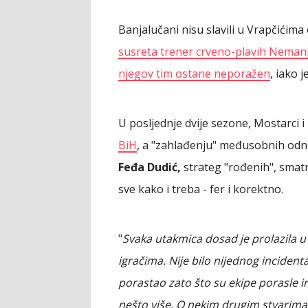
Banjalučani nisu slavili u Vrapčićim
susreta trener crveno-plavih Nemanja
njegov tim ostane neporažen
, iako 
U posljednje dvije sezone, Mostarci i
BiH
, a "zahlađenju" međusobnih odno
Feđa Dudić,
strateg "rođenih", smatra
sve kako i treba - fer i korektno.
"
Svaka utakmica dosad je prolazila
igračima. Nije bilo nijednog incidenta 
porastao zato što su ekipe porasle i
nešto više. O nekim drugim stvarima 