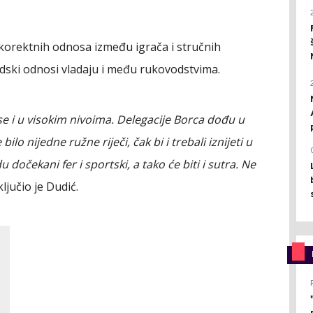
m korektnih odnosa između igrača i stručnih
judski odnosi vladaju i među rukovodstvima.
e i u visokim nivoima. Delegacije Borca dođu u
lo nijedne ružne riječi, čak bi i trebali iznijeti u
dočekani fer i sportski, a tako će biti i sutra. Ne
ljučio je Dudić.