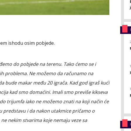
ojem ishodu osim pobjede.
ođemo do pobjede na terenu. Tako ćemo se i
skih problema. Ne možemo da računamo na
 da bude makar među 20 igrača. Kad god igraš kući
opcija kad smo domaćini. Imali smo previše kikseva
o trijumfa iako ne možemo znati na koji način će
ru predstavu i da nakon utakmice pričamo o
ne nekim stvarima koje nemaju veze sa