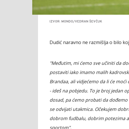
IZVOR: MONDO/VEDRAN ŠEVČUK
Dudić naravno ne razmišlja o bilo k
"Međutim, mi ćemo sve učiniti da d
postaviti iako imamo malih kadrov
Brandaa, ali vidjećemo da li će moći
- ideš na pobjedu. To je broj jedan 
dosad, pa ćemo probati da dođemo d
se odvijati utakmica. Očekujem dob
dobrom fudbalu, dobrim potezima a 
sportom".