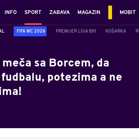
INFO
SPORT
ZABAVA
MAGAZIN
MOBIT
AL
FIFA WC 2026
PREMIJER LIGA BIH
KOŠARKA
R
 meča sa Borcem, da
fudbalu, potezima a ne
ima!