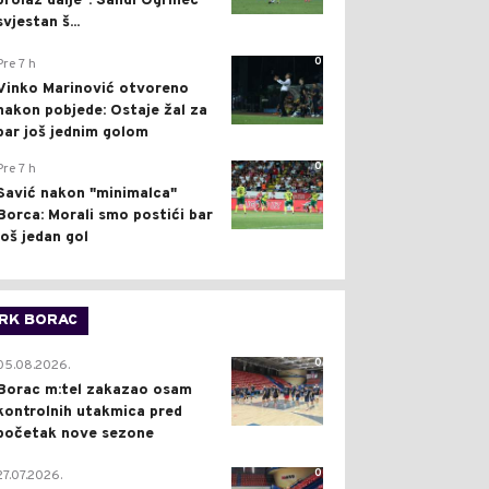
prolaz dalje": Sandi Ogrinec
svjestan š...
0
Pre 7 h
Vinko Marinović otvoreno
nakon pobjede: Ostaje žal za
bar još jednim golom
0
Pre 7 h
Savić nakon "minimalca"
Borca: Morali smo postići bar
još jedan gol
RK BORAC
0
05.08.2026.
Borac m:tel zakazao osam
kontrolnih utakmica pred
početak nove sezone
0
27.07.2026.