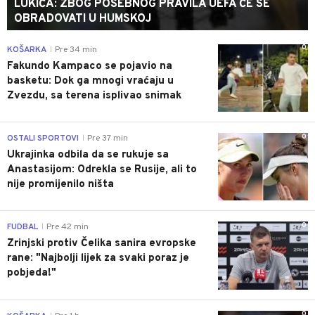
LUKIĆA: ZBOG POSEBNOG PRAVILA UEFA ĆE SE
OBRADOVATI U HUMSKOJ
0
KOŠARKA
Pre 34 min
|
Fakundo Kampaco se pojavio na
basketu: Dok ga mnogi vraćaju u
Zvezdu, sa terena isplivao snimak
0
OSTALI SPORTOVI
Pre 37 min
|
Ukrajinka odbila da se rukuje sa
Anastasijom: Odrekla se Rusije, ali to
nije promijenilo ništa
0
FUDBAL
Pre 42 min
|
Zrinjski protiv Čelika sanira evropske
rane: "Najbolji lijek za svaki poraz je
pobjeda!"
0