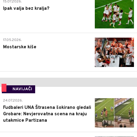
2
15.07.2026.
Ipak valja bez kralja?
0
17.05.2026.
Mostarske kiše
NAVIJAČI
0
24.07.2026.
Fudbaleri UNA Štrasena šokirano gledali
Grobare: Nevjerovatna scena na kraju
utakmice Partizana