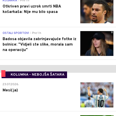
KOŠARKA
Pre 1 h
|
Otkriven pravi uzrok smrti NBA
košarkaša: Nije mu bilo spasa
0
OSTALI SPORTOVI
Pre 1 h
|
Badosa objavila zabrinjavajuće fotke iz
bolnice: "Vidjeli ste slike, morala sam
na operaciju"
KOLUMNA - NEBOJŠA ŠATARA
0
23.07.2026.
Mesi(ja)