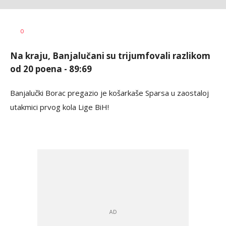
Dragan
AUTOR
0
Šutvić
Na kraju, Banjalučani su trijumfovali razlikom
od 20 poena - 89:69
Banjalučki Borac pregazio je košarkaše Sparsa u zaostaloj
utakmici prvog kola Lige BiH!