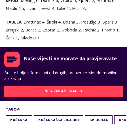
SPARS
: Mening 6, Durmik 6, Vrbica 5, Ejbel 22, Polutak 6,
Nikolić 15, Livadić, Vest 4, Lakić 2, Mićić 3.
TABELA
: Bratunac 4, Široki 4, Bosna 3, Posušje 3, Spars 3,
Zrinjski 2, Borac 2, Leotar 2, Sloboda 2, Radnik 2, Promo 1,
Čelik 1, Mladost 1.
Naše vijesti ne morate da provjeravate
Budite bolje informisani od drugih, preuzmite Mondo mobilnu
aplikaciju
PREUZMI APLIKACIJU
TAGOVI
KOŠARKA
KOŠARKAŠKA LIGA BIH
KK BORAC
OKK