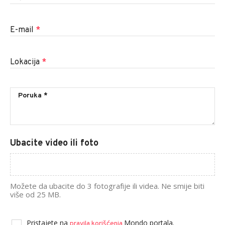
E-mail
*
Lokacija
*
Ubacite video ili foto
Možete da ubacite do 3 fotografije ili videa. Ne smije biti
više od 25 MB.
Pristajete na
Mondo portala.
pravila korišćenja