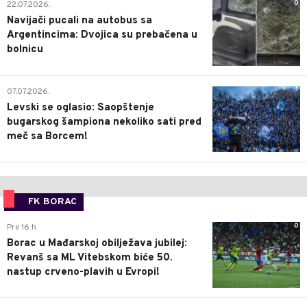
0
22.07.2026.
Navijači pucali na autobus sa
Argentincima: Dvojica su prebačena u
bolnicu
1
07.07.2026.
Levski se oglasio: Saopštenje
bugarskog šampiona nekoliko sati pred
meč sa Borcem!
FK BORAC
0
Pre 16 h
Borac u Mađarskoj obilježava jubilej:
Revanš sa ML Vitebskom biće 50.
nastup crveno-plavih u Evropi!