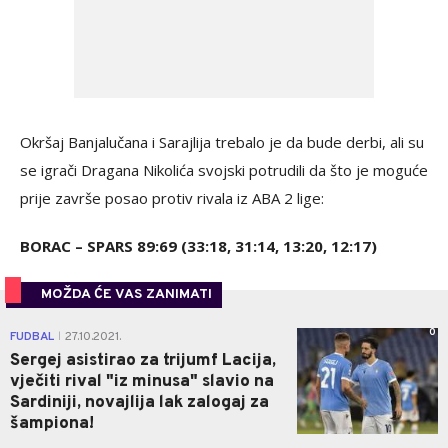
Okršaj Banjalučana i Sarajlija trebalo je da bude derbi, ali su
se igrači Dragana Nikolića svojski potrudili da što je moguće
prije završe posao protiv rivala iz ABA 2 lige:
BORAC – SPARS 89:69 (33:18, 31:14, 13:20, 12:17)
MOŽDA ĆE VAS ZANIMATI
0
FUDBAL
27.10.2021.
|
Sergej asistirao za trijumf Lacija,
vječiti rival "iz minusa" slavio na
Sardiniji, novajlija lak zalogaj za
šampiona!