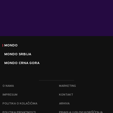
MONDO
MONDO SRBIJA
MONDO CRNA GORA
O NAMA
MARKETING
IMPRESUM
KONTAKT
POLITIKA O KOLAČIĆIMA
ARHIVA
POLITIKA PRIVATNOSTI
PRAVILA I USLOVI KORIŠĆENJA