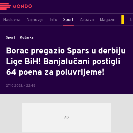
Naslovna
Najnovije
Info
Sport
Zabava
Magazin
M
Sport
Košarka
Borac pregazio Spars u derbiju
Lige BiH! Banjalučani postigli
64 poena za poluvrijeme!
27.10.2021. / 22:48