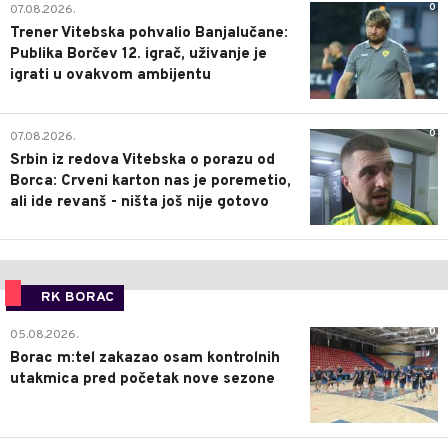
0
07.08.2026.
Trener Vitebska pohvalio Banjalučane:
Publika Borčev 12. igrač, uživanje je
igrati u ovakvom ambijentu
0
07.08.2026.
Srbin iz redova Vitebska o porazu od
Borca: Crveni karton nas je poremetio,
ali ide revanš - ništa još nije gotovo
RK BORAC
0
05.08.2026.
Borac m:tel zakazao osam kontrolnih
utakmica pred početak nove sezone