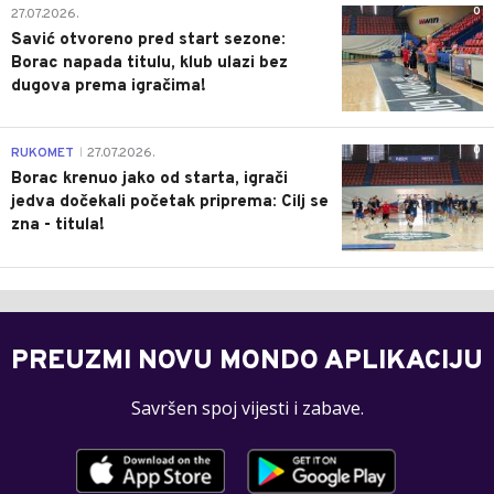
0
27.07.2026.
Savić otvoreno pred start sezone:
Borac napada titulu, klub ulazi bez
dugova prema igračima!
0
RUKOMET
27.07.2026.
|
Borac krenuo jako od starta, igrači
jedva dočekali početak priprema: Cilj se
zna - titula!
PREUZMI NOVU MONDO APLIKACIJU
Savršen spoj vijesti i zabave.