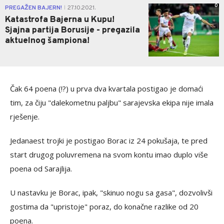
0
PREGAŽEN BAJERN!
27.10.2021.
|
Katastrofa Bajerna u Kupu!
Sjajna partija Borusije - pregazila
aktuelnog šampiona!
Čak 64 poena (!?) u prva dva kvartala postigao je domaći
tim, za čiju "dalekometnu paljbu" sarajevska ekipa nije imala
rješenje.
Jedanaest trojki je postigao Borac iz 24 pokušaja, te pred
start drugog poluvremena na svom kontu imao duplo više
poena od Sarajlija.
U nastavku je Borac, ipak, "skinuo nogu sa gasa", dozvolivši
gostima da "upristoje" poraz, do konačne razlike od 20
poena.