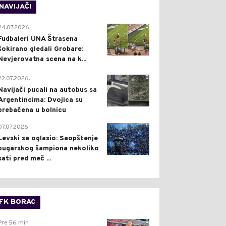
NAVIJAČI
0
24.07.2026.
Fudbaleri UNA Štrasena
šokirano gledali Grobare:
Nevjerovatna scena na k...
0
22.07.2026.
Navijači pucali na autobus sa
Argentincima: Dvojica su
prebačena u bolnicu
1
07.07.2026.
Levski se oglasio: Saopštenje
bugarskog šampiona nekoliko
sati pred meč ...
FK BORAC
0
Pre 56 min