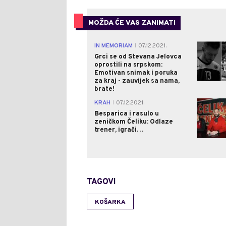
MOŽDA ĆE VAS ZANIMATI
IN MEMORIAM
07.12.2021.
|
Grci se od Stevana Jelovca
oprostili na srpskom:
Emotivan snimak i poruka
za kraj - zauvijek sa nama,
brate!
KRAH
07.12.2021.
|
Besparica i rasulo u
zeničkom Čeliku: Odlaze
trener, igrači…
TAGOVI
KOŠARKA