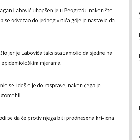
Dragan Labović uhapšen je u Beogradu nakon što
pa se odvezao do jednog vrtića gdje je nastavio da
šlo jer je Labovića taksista zamolio da sjedne na
no epidemiološkim mjerama.
snio se i došlo je do rasprave, nakon čega je
automobil.
i se da će protiv njega biti prodnesena krivična