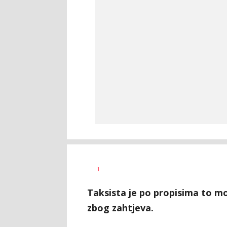
Haris
AUTOR
1
Krhalić
Taksista je po propisima to mor
zbog zahtjeva.