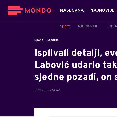
NASLOVNA
NAJNOVIJE
Sport:
NAJNOVIJE
FUDB
Sport
Košarka
Isplivali detalji, 
Labović udario tak
sjedne pozadi, on 
07.12.2021. / 14:42