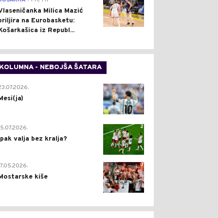
KOŠARKA
Pre 1 h
Vlaseničanka Milica Mazić
briljira na Eurobasketu:
Košarkašica iz Republ...
KOLUMNA - NEBOJŠA ŠATARA
0
23.07.2026.
Mesi(ja)
2
15.07.2026.
Ipak valja bez kralja?
0
17.05.2026.
Mostarske kiše