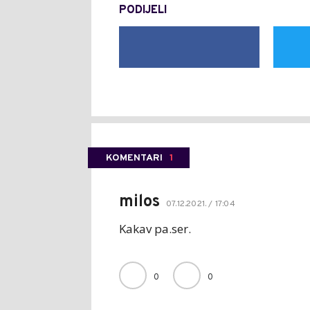
PODIJELI
KOMENTARI
1
milos
07.12.2021. / 17:04
Kakav pa.ser.
0
0