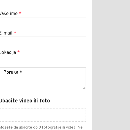
Vaše ime
*
E-mail
*
Lokacija
*
Ubacite video ili foto
Možete da ubacite do 3 fotografije ili videa. Ne