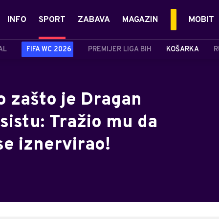
INFO
SPORT
ZABAVA
MAGAZIN
MOBIT
AL
FIFA WC 2026
PREMIJER LIGA BIH
KOŠARKA
R
evo zašto je Dragan
sistu: Tražio mu da
se iznervirao!