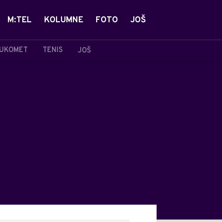
M:TEL
KOLUMNE
FOTO
JOŠ
UKOMET
TENIS
JOŠ