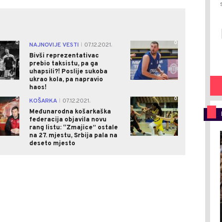
0
0
NAJNOVIJE VESTI
07.12.2021.
|
Bivši reprezentativac
prebio taksistu, pa ga
uhapsili?! Poslije sukoba
ukrao kola, pa napravio
haos!
0
0
KOŠARKA
07.12.2021.
|
Međunarodna košarkaška
federacija objavila novu
rang listu: “Zmajice” ostale
na 27. mjestu, Srbija pala na
deseto mjesto