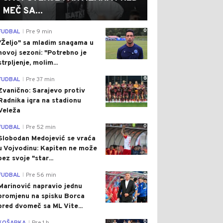
MEČ SA...
0
FUDBAL
Pre 9 min
|
"Željo" sa mladim snagama u
novoj sezoni: "Potrebno je
strpljenje, molim...
0
FUDBAL
Pre 37 min
|
Zvanično: Sarajevo protiv
Radnika igra na stadionu
Veleža
0
FUDBAL
Pre 52 min
|
Slobodan Medojević se vraća
u Vojvodinu: Kapiten ne može
bez svoje "star...
0
FUDBAL
Pre 56 min
|
Marinović napravio jednu
promjenu na spisku Borca
pred dvomeč sa ML Vite...
0
|