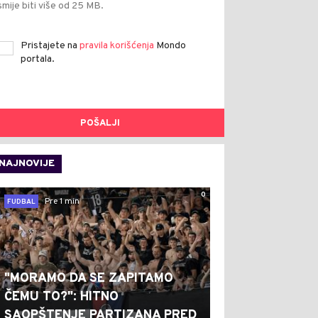
smije biti više od 25 MB.
Pristajete na
pravila korišćenja
Mondo
portala.
POŠALJI
NAJNOVIJE
0
Pre 1 min
FUDBAL
"MORAMO DA SE ZAPITAMO
ČEMU TO?": HITNO
SAOPŠTENJE PARTIZANA PRED