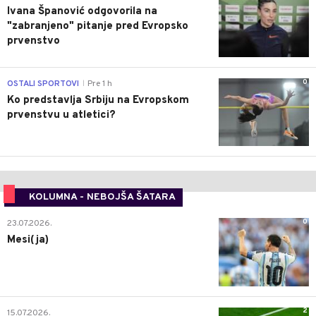
Ivana Španović odgovorila na
"zabranjeno" pitanje pred Evropsko
prvenstvo
0
OSTALI SPORTOVI
Pre 1 h
|
Ko predstavlja Srbiju na Evropskom
prvenstvu u atletici?
KOLUMNA - NEBOJŠA ŠATARA
0
23.07.2026.
Mesi(ja)
2
15.07.2026.