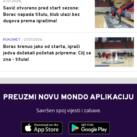
0
27.07.2026.
Savić otvoreno pred start sezone:
Borac napada titulu, klub ulazi bez
dugova prema igračima!
0
RUKOMET
27.07.2026.
|
Borac krenuo jako od starta, igrači
jedva dočekali početak priprema: Cilj se
zna - titula!
PREUZMI NOVU MONDO APLIKACIJU
Savršen spoj vijesti i zabave.