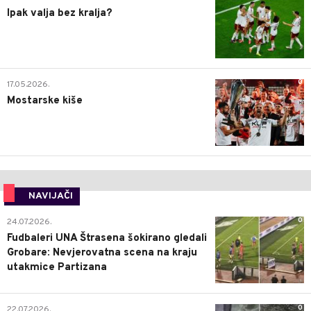
Ipak valja bez kralja?
0
17.05.2026.
Mostarske kiše
NAVIJAČI
0
24.07.2026.
Fudbaleri UNA Štrasena šokirano gledali
Grobare: Nevjerovatna scena na kraju
utakmice Partizana
0
22.07.2026.