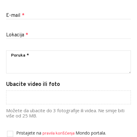
E-mail
*
Lokacija
*
Ubacite video ili foto
Možete da ubacite do 3 fotografije ili videa. Ne smije biti
više od 25 MB.
Pristajete na
Mondo portala.
pravila korišćenja