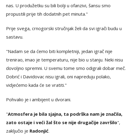
nas. U produžetku su bili bolji u ofanzivi, šansu smo
propustili prije tih dodatnih pet minuta."
Prije svega, crnogorski stručnjak želi da svi igrači budu u
sastavu.
"Nadam se da ćemo biti kompletniji, jedan igrač nije
trenirao, imao je temperaturu, nije bio u stanju. Neki nisu
dovoljno spremni. U svemu tome smo odigrali dobar meč.
Dobrić i Davidovac nisu igrali, oni napreduju polako,
vidjećemo kada će se vratiti."
Pohvalio je i ambijent u dvorani.
"
Atmosfera je bila sjajna, ta podrška nam je značila,
zato ostaje i veći žal što se nije drugačije završilo
",
zaključio je
Radonjić
.