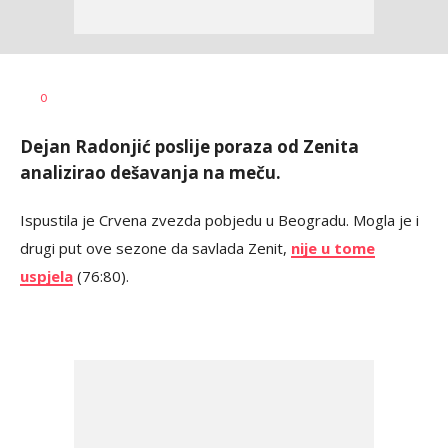
Bojan
AUTOR
0
Jakovljević
Dejan Radonjić poslije poraza od Zenita
analizirao dešavanja na meču.
Ispustila je Crvena zvezda pobjedu u Beogradu. Mogla je i
drugi put ove sezone da savlada Zenit,
nije u tome
uspjela
(76:80).