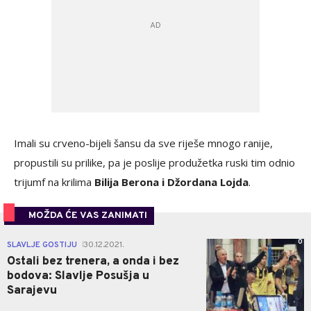
Imali su crveno-bijeli šansu da sve riješe mnogo ranije,
propustili su prilike, pa je poslije produžetka ruski tim odnio
trijumf na krilima
Bilija Berona i Džordana Lojda
.
MOŽDA ĆE VAS ZANIMATI
0
SLAVLJE GOSTIJU
30.12.2021.
|
Ostali bez trenera, a onda i bez
bodova: Slavlje Posušja u
Sarajevu