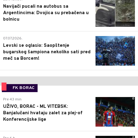
Navijači pucali na autobus sa
Argentincima: Dvojica su prebačena u
bolnicu
1
07.07.2026.
Levski se oglasio: Saopštenje
bugarskog šampiona nekoliko sati pred
meč sa Borcem!
FK BORAC
0
Pre 43 min
UŽIVO, BORAC - ML VITEBSK:
Banjalučani hvataju zalet za plej-of
Konferencijske lige
0