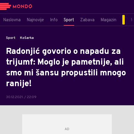
Naslovna
Najnovije
Info
Sport
Zabava
Magazin
M
Sport
Košarka
Radonjić govorio o napadu za
trijumf: Moglo je pametnije, ali
smo mi šansu propustili mnogo
ranije!
30.12.2021. / 22:09