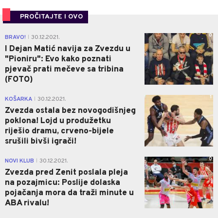
PROČITAJTE I OVO
0
BRAVO!
30.12.2021.
|
I Dejan Matić navija za Zvezdu u
"Pioniru": Evo kako poznati
pjevač prati mečeve sa tribina
(FOTO)
1
KOŠARKA
30.12.2021.
|
Zvezda ostala bez novogodišnjeg
poklona! Lojd u produžetku
riješio dramu, crveno-bijele
srušili bivši igrači!
0
NOVI KLUB
30.12.2021.
|
Zvezda pred Zenit poslala pleja
na pozajmicu: Poslije dolaska
pojačanja mora da traži minute u
ABA rivalu!