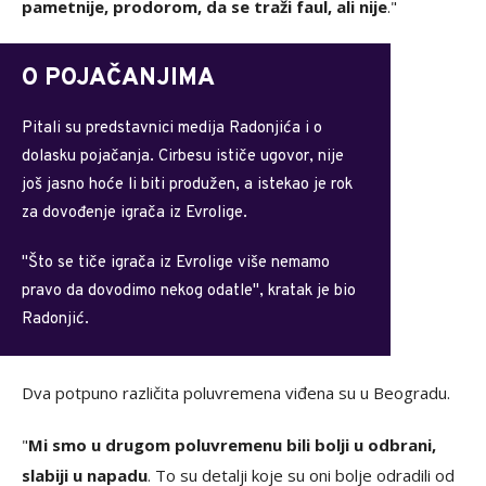
pametnije, prodorom, da se traži faul, ali nije
."
O POJAČANJIMA
Pitali su predstavnici medija Radonjića i o
dolasku pojačanja. Cirbesu ističe ugovor, nije
još jasno hoće li biti produžen, a istekao je rok
za dovođenje igrača iz Evrolige.
"Što se tiče igrača iz Evrolige više nemamo
pravo da dovodimo nekog odatle", kratak je bio
Radonjić.
Dva potpuno različita poluvremena viđena su u Beogradu.
"
Mi smo u drugom poluvremenu bili bolji u odbrani,
slabiji u napadu
. To su detalji koje su oni bolje odradili od