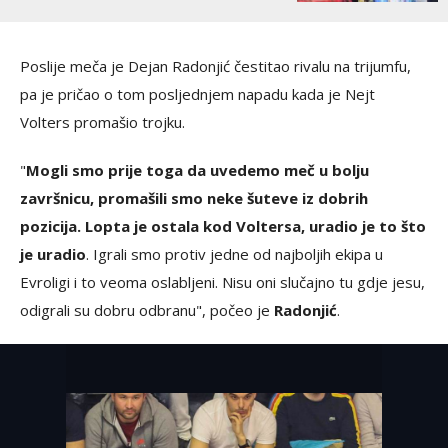
Poslije meča je Dejan Radonjić čestitao rivalu na trijumfu,
pa je pričao o tom posljednjem napadu kada je Nejt
Volters promašio trojku.
"
Mogli smo prije toga da uvedemo meč u bolju
završnicu, promašili smo neke šuteve iz dobrih
pozicija. Lopta je ostala kod Voltersa, uradio je to što
je uradio
. Igrali smo protiv jedne od najboljih ekipa u
Evroligi i to veoma oslabljeni. Nisu oni slučajno tu gdje jesu,
odigrali su dobru odbranu", počeo je
Radonjić
.