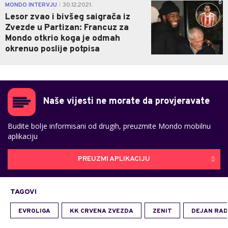
0
MONDO INTERVJU
30.12.2021.
|
Lesor zvao i bivšeg saigrača iz
Zvezde u Partizan: Francuz za
Mondo otkrio koga je odmah
okrenuo poslije potpisa
Naše vijesti ne morate da provjeravate
Budite bolje informisani od drugih, preuzmite Mondo mobilnu
aplikaciju
PREUZMI APLIKACIJU
TAGOVI
EVROLIGA
KK CRVENA ZVEZDA
ZENIT
DEJAN RAD