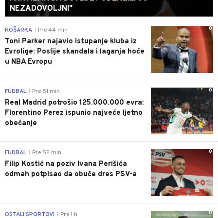
NEZADOVOLJNI"
0
KOŠARKA
Pre 44 min
|
Toni Parker najavio istupanje kluba iz
Evrolige: Poslije skandala i laganja hoće
u NBA Evropu
0
FUDBAL
Pre 51 min
|
Real Madrid potrošio 125.000.000 evra:
Florentino Perez ispunio najveće ljetno
obećanje
0
FUDBAL
Pre 52 min
|
Filip Kostić na poziv Ivana Perišića
odmah potpisao da obuče dres PSV-a
0
OSTALI SPORTOVI
Pre 1 h
|