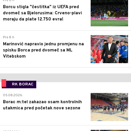
Pre 6 h
Borcu stigla "čestitka" iz UEFA pred
dvomeč sa Bjelorusima: Crveno-plavi
moraju da plate 12.750 evra!
0
Pre 8 h
Marinović napravio jednu promjenu na
spisku Borca pred dvomeč sa ML
Vitebskom
RK BORAC
0
05.08.2026.
Borac m:tel zakazao osam kontrolnih
utakmica pred početak nove sezone