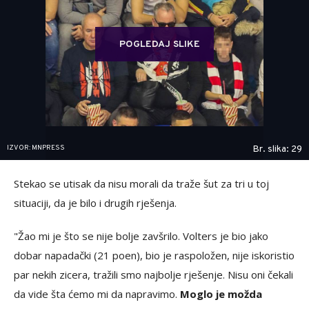
POGLEDAJ SLIKE
IZVOR: MNPRESS
Br. slika: 29
Stekao se utisak da nisu morali da traže šut za tri u toj
situaciji, da je bilo i drugih rješenja.
"Žao mi je što se nije bolje zavšrilo. Volters je bio jako
dobar napadački (21 poen), bio je raspoložen, nije iskoristio
par nekih zicera, tražili smo najbolje rješenje. Nisu oni čekali
da vide šta ćemo mi da napravimo.
Moglo je možda