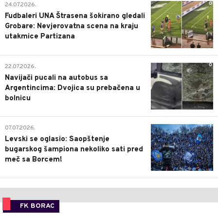
0
24.07.2026.
Fudbaleri UNA Štrasena šokirano gledali
Grobare: Nevjerovatna scena na kraju
utakmice Partizana
0
22.07.2026.
Navijači pucali na autobus sa
Argentincima: Dvojica su prebačena u
bolnicu
1
07.07.2026.
Levski se oglasio: Saopštenje
bugarskog šampiona nekoliko sati pred
meč sa Borcem!
FK BORAC