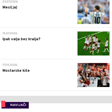
0
23.07.2026.
Mesi(ja)
2
15.07.2026.
Ipak valja bez kralja?
0
17.05.2026.
Mostarske kiše
NAVIJAČI