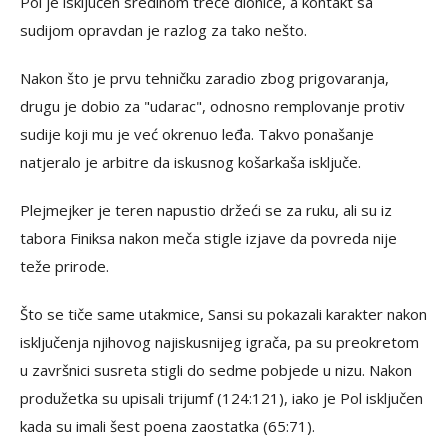
Pol je isključen sredinom treće dionice, a kontakt sa
sudijom opravdan je razlog za tako nešto.
Nakon što je prvu tehničku zaradio zbog prigovaranja,
drugu je dobio za "udarac", odnosno remplovanje protiv
sudije koji mu je već okrenuo leđa. Takvo ponašanje
natjeralo je arbitre da iskusnog košarkaša isključe.
Plejmejker je teren napustio držeći se za ruku, ali su iz
tabora Finiksa nakon meča stigle izjave da povreda nije
teže prirode.
Što se tiče same utakmice, Sansi su pokazali karakter nakon
isključenja njihovog najiskusnijeg igrača, pa su preokretom
u završnici susreta stigli do sedme pobjede u nizu. Nakon
produžetka su upisali trijumf (124:121), iako je Pol isključen
kada su imali šest poena zaostatka (65:71).