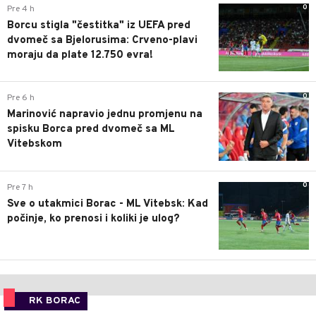
0
Pre 4 h
Borcu stigla "čestitka" iz UEFA pred
dvomeč sa Bjelorusima: Crveno-plavi
moraju da plate 12.750 evra!
0
Pre 6 h
Marinović napravio jednu promjenu na
spisku Borca pred dvomeč sa ML
Vitebskom
0
Pre 7 h
Sve o utakmici Borac - ML Vitebsk: Kad
počinje, ko prenosi i koliki je ulog?
RK BORAC