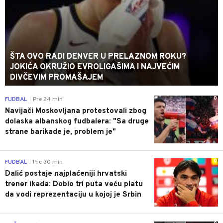
ŠTA OVO RADI DENVER U PRELAZNOM ROKU?
JOKIĆA OKRUŽIO EVROLIGAŠIMA I NAJVEĆIM
DIVČEVIM PROMAŠAJEM
0
FUDBAL
Pre 24 min
|
Navijači Moskovljana protestovali zbog
dolaska albanskog fudbalera: "Sa druge
strane barikade je, problem je"
0
FUDBAL
Pre 30 min
|
Dalić postaje najplaćeniji hrvatski
trener ikada: Dobio tri puta veću platu
da vodi reprezentaciju u kojoj je Srbin