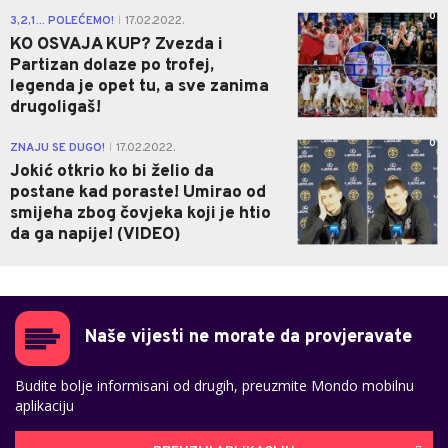
0
3,2,1... POLEĆEMO!
17.02.2022.
|
KO OSVAJA KUP? Zvezda i
Partizan dolaze po trofej,
legenda je opet tu, a sve zanima
drugoligaš!
0
ZNAJU SE DUGO!
17.02.2022.
|
Jokić otkrio ko bi želio da
postane kad poraste! Umirao od
smijeha zbog čovjeka koji je htio
da ga napije! (VIDEO)
Naše vijesti ne morate da provjeravate
Budite bolje informisani od drugih, preuzmite Mondo mobilnu
aplikaciju