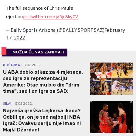
The full sequence of Chris Paul's
ejection
pic.twitter.com/jv5jc8kyCV
February
— Bally Sports Arizona (@BALLYSPORTSAZ)
17, 2022
MOŽDA ĆE VAS ZANIMATI
0
KOŠARKA
17.02.2022.
|
U ABA dobio otkaz za 4 mjeseca,
sad igra za reprezentaciju
Amerike: Otac mu bio dio "drim
tima", sad i on igra za SAD!
0
SILA!
17.02.2022.
|
Najveća greška Lejkersa ikada?
Odbili ga, on je sad najbolji NBA
igrač: Ovakvu seriju nije imao ni
Majkl Džordan!