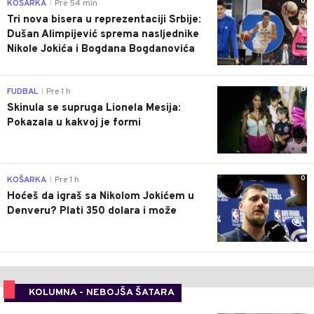
0
KOŠARKA
Pre 54 min
|
Tri nova bisera u reprezentaciji Srbije:
Dušan Alimpijević sprema nasljednike
Nikole Jokića i Bogdana Bogdanovića
0
FUDBAL
Pre 1 h
|
Skinula se supruga Lionela Mesija:
Pokazala u kakvoj je formi
0
KOŠARKA
Pre 1 h
|
Hoćeš da igraš sa Nikolom Jokićem u
Denveru? Plati 350 dolara i može
KOLUMNA - NEBOJŠA ŠATARA