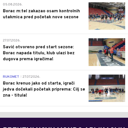
0
05.08.2026.
Borac m:tel zakazao osam kontrolnih
utakmica pred početak nove sezone
0
27.07.2026.
Savić otvoreno pred start sezone:
Borac napada titulu, klub ulazi bez
dugova prema igračima!
0
RUKOMET
27.07.2026.
|
Borac krenuo jako od starta, igrači
jedva dočekali početak priprema: Cilj se
zna - titula!