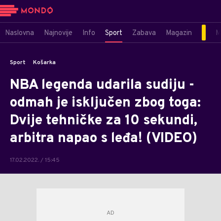
Naslovna
Najnovije
Info
Sport
Zabava
Magazin
M
Sport
Košarka
NBA legenda udarila sudiju -
odmah je isključen zbog toga:
Dvije tehničke za 10 sekundi,
arbitra napao s leđa! (VIDEO)
17.02.2022. / 15:45