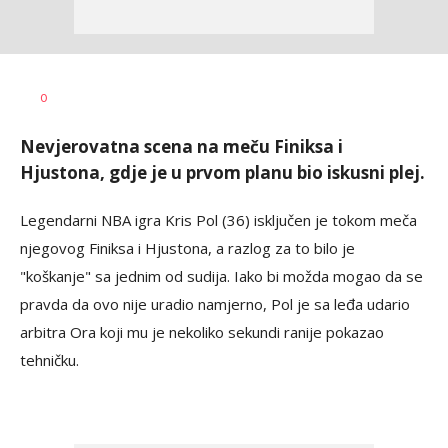
Haris
AUTOR
0
Krhalić
Nevjerovatna scena na meču Finiksa i
Hjustona, gdje je u prvom planu bio iskusni plej.
Legendarni NBA igra Kris Pol (36) isključen je tokom meča
njegovog Finiksa i Hjustona, a razlog za to bilo je
"koškanje" sa jednim od sudija. Iako bi možda mogao da se
pravda da ovo nije uradio namjerno, Pol je sa leđa udario
arbitra Ora koji mu je nekoliko sekundi ranije pokazao
tehničku.