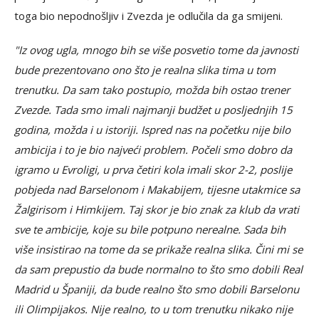
toga bio nepodnošljiv i Zvezda je odlučila da ga smijeni.
"Iz ovog ugla, mnogo bih se više posvetio tome da javnosti
bude prezentovano ono što je realna slika tima u tom
trenutku. Da sam tako postupio, možda bih ostao trener
Zvezde. Tada smo imali najmanji budžet u posljednjih 15
godina, možda i u istoriji. Ispred nas na početku nije bilo
ambicija i to je bio najveći problem. Počeli smo dobro da
igramo u Evroligi, u prva četiri kola imali skor 2-2, poslije
pobjeda nad Barselonom i Makabijem, tijesne utakmice sa
Žalgirisom i Himkijem. Taj skor je bio znak za klub da vrati
sve te ambicije, koje su bile potpuno nerealne. Sada bih
više insistirao na tome da se prikaže realna slika. Čini mi se
da sam prepustio da bude normalno to što smo dobili Real
Madrid u Španiji, da bude realno što smo dobili Barselonu
ili Olimpijakos. Nije realno, to u tom trenutku nikako nije