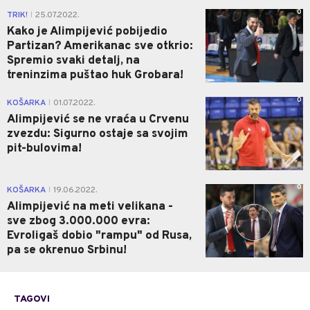
0
TRIK!
25.07.2022.
|
Kako je Alimpijević pobijedio
Partizan? Amerikanac sve otkrio:
Spremio svaki detalj, na
treninzima puštao huk Grobara!
0
KOŠARKA
01.07.2022.
|
Alimpijević se ne vraća u Crvenu
zvezdu: Sigurno ostaje sa svojim
pit-bulovima!
0
KOŠARKA
19.06.2022.
|
Alimpijević na meti velikana -
sve zbog 3.000.000 evra:
Evroligaš dobio "rampu" od Rusa,
pa se okrenuo Srbinu!
TAGOVI