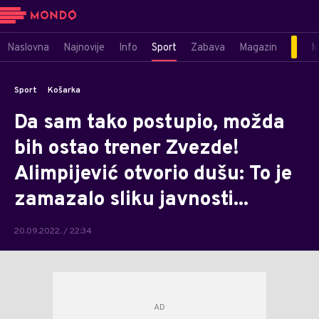
Naslovna
Najnovije
Info
Sport
Zabava
Magazin
M
Sport
Košarka
Da sam tako postupio, možda
bih ostao trener Zvezde!
Alimpijević otvorio dušu: To je
zamazalo sliku javnosti...
20.09.2022. / 22:34