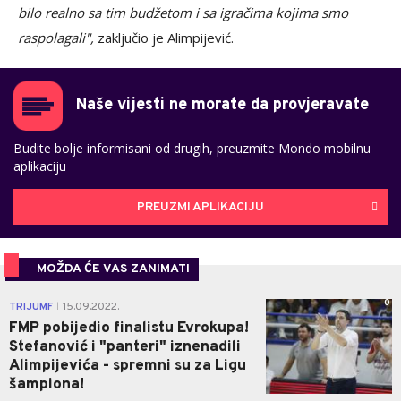
bilo realno sa tim budžetom i sa igračima kojima smo
raspolagali",
zaključio je Alimpijević.
Naše vijesti ne morate da provjeravate
Budite bolje informisani od drugih, preuzmite Mondo mobilnu
aplikaciju
PREUZMI APLIKACIJU
MOŽDA ĆE VAS ZANIMATI
0
TRIJUMF
15.09.2022.
|
FMP pobijedio finalistu Evrokupa!
Stefanović i "panteri" iznenadili
Alimpijevića - spremni su za Ligu
šampiona!