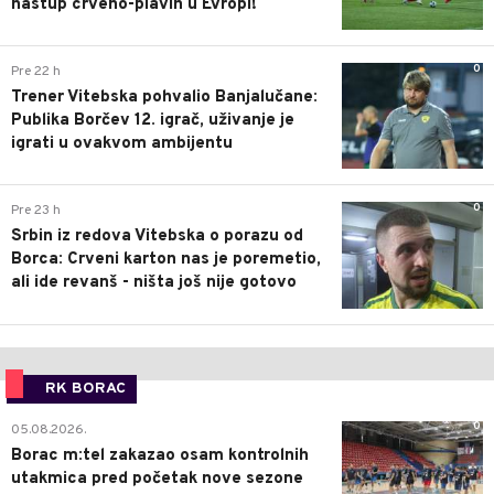
nastup crveno-plavih u Evropi!
0
Pre 22 h
Trener Vitebska pohvalio Banjalučane:
Publika Borčev 12. igrač, uživanje je
igrati u ovakvom ambijentu
0
Pre 23 h
Srbin iz redova Vitebska o porazu od
Borca: Crveni karton nas je poremetio,
ali ide revanš - ništa još nije gotovo
RK BORAC
0
05.08.2026.
Borac m:tel zakazao osam kontrolnih
utakmica pred početak nove sezone