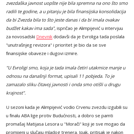
zvezdaška javnost uopšte nije bila spremna na ono što smo
radili te godine, a u pitanju je bila finansijska konsolidacija
da bi Zvezda bila to što jeste danas i da bi imala ovakav
budžet kakav ima sada"
, ispričao je Alimpijević u intervjuu
za novosadski
Dnevnik
dodavši da je Evroliga tada poslala
"unutrašnjeg revizora" i prioritet je bio da se sve
finansijske obaveze i dugovi izmire.
"U Evroligi smo, koja je tada imala četiri utakmice manje u
odnosu na današnji format, upisali 11 pobjeda. To je
zamazalo sliku čitavoj javnosti i onda smo otišli u drugu
krajnost".
U sezoni kada je Alimpijević vodio Crvenu zvezdu izgubili su
u finalu ABA lige protiv Budućnosti, a dobro se pamti
promašaj Matijasa Lesora u "Morači" koji je sve mogao da
promijeni u slučaju mladog trenera. Ipak, pritisak je nakon