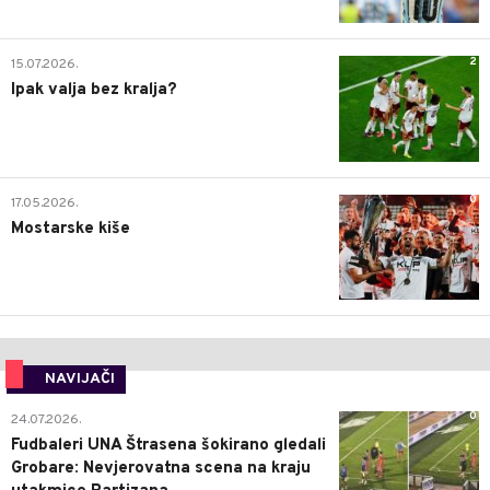
2
15.07.2026.
Ipak valja bez kralja?
0
17.05.2026.
Mostarske kiše
NAVIJAČI
0
24.07.2026.
Fudbaleri UNA Štrasena šokirano gledali
Grobare: Nevjerovatna scena na kraju