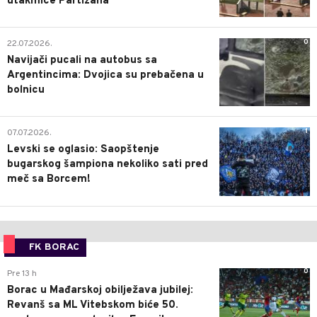
utakmice Partizana
0
22.07.2026.
Navijači pucali na autobus sa
Argentincima: Dvojica su prebačena u
bolnicu
1
07.07.2026.
Levski se oglasio: Saopštenje
bugarskog šampiona nekoliko sati pred
meč sa Borcem!
FK BORAC
0
Pre 13 h
Borac u Mađarskoj obilježava jubilej:
Revanš sa ML Vitebskom biće 50.