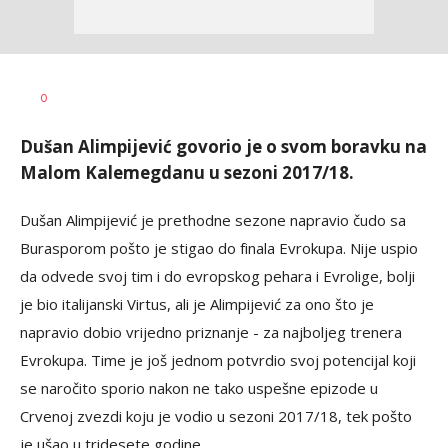
Haris
AUTOR
0
Krhalić
Dušan Alimpijević govorio je o svom boravku na
Malom Kalemegdanu u sezoni 2017/18.
Dušan Alimpijević je prethodne sezone napravio čudo sa
Burasporom pošto je stigao do finala Evrokupa. Nije uspio
da odvede svoj tim i do evropskog pehara i Evrolige, bolji
je bio italijanski Virtus, ali je Alimpijević za ono što je
napravio dobio vrijedno priznanje - za najboljeg trenera
Evrokupa. Time je još jednom potvrdio svoj potencijal koji
se naročito sporio nakon ne tako uspešne epizode u
Crvenoj zvezdi koju je vodio u sezoni 2017/18, tek pošto
je ušao u tridesete godine...