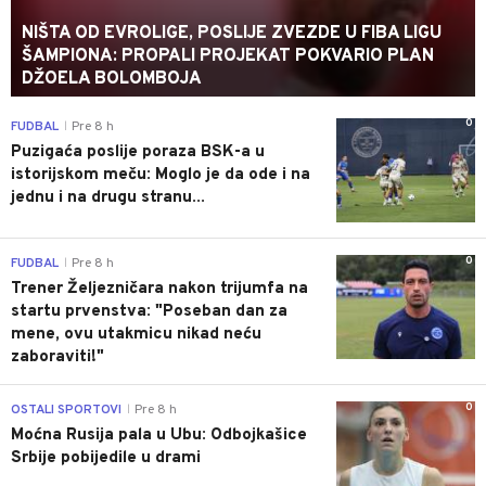
NIŠTA OD EVROLIGE, POSLIJE ZVEZDE U FIBA LIGU
ŠAMPIONA: PROPALI PROJEKAT POKVARIO PLAN
DŽOELA BOLOMBOJA
0
FUDBAL
Pre 8 h
|
Puzigaća poslije poraza BSK-a u
istorijskom meču: Moglo je da ode i na
jednu i na drugu stranu...
0
FUDBAL
Pre 8 h
|
Trener Željezničara nakon trijumfa na
startu prvenstva: "Poseban dan za
mene, ovu utakmicu nikad neću
zaboraviti!"
0
OSTALI SPORTOVI
Pre 8 h
|
Moćna Rusija pala u Ubu: Odbojkašice
Srbije pobijedile u drami