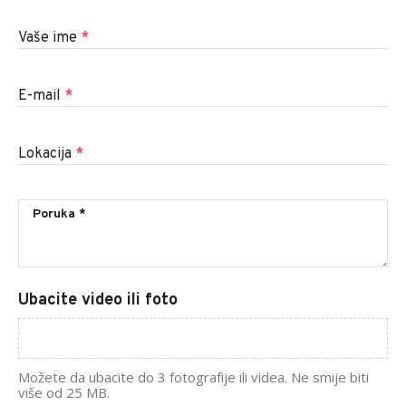
Vaše ime
*
E-mail
*
Lokacija
*
Ubacite video ili foto
Možete da ubacite do 3 fotografije ili videa. Ne smije biti
više od 25 MB.