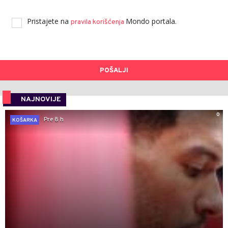
Pristajete na
Mondo portala.
pravila korišćenja
POŠALJI
NAJNOVIJE
0
Pre 8 h
KOŠARKA