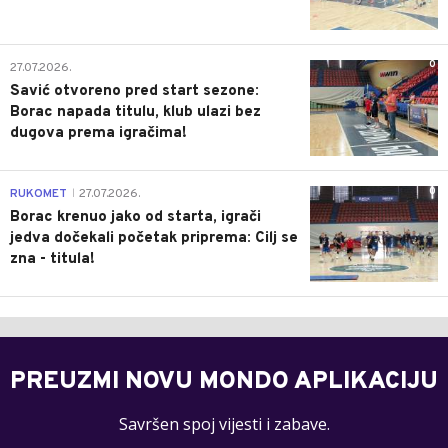
0
27.07.2026.
Savić otvoreno pred start sezone:
Borac napada titulu, klub ulazi bez
dugova prema igračima!
0
RUKOMET
27.07.2026.
|
Borac krenuo jako od starta, igrači
jedva dočekali početak priprema: Cilj se
zna - titula!
PREUZMI NOVU MONDO APLIKACIJU
Savršen spoj vijesti i zabave.