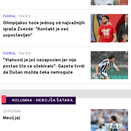
0
FUDBAL
Pre 8 h
|
Olimpijakos hoće jednog od najvažnijih
igrača Zvezde: "Kontakt je već
uspostavljen"
0
FUDBAL
Pre 9 h
|
"Vlahović je još nezaposlen jer nije
postao što se očekivalo": Gazeta tvrdi
da Dušan možda čeka nemoguće
KOLUMNA - NEBOJŠA ŠATARA
0
23.07.2026.
Mesi(ja)