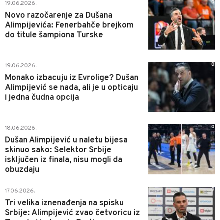
0
19.06.2026.
Novo razočarenje za Dušana
Alimpijevića: Fenerbahče brejkom
do titule šampiona Turske
0
19.06.2026.
Monako izbacuju iz Evrolige? Dušan
Alimpijević se nada, ali je u opticaju
i jedna čudna opcija
0
18.06.2026.
Dušan Alimpijević u naletu bijesa
skinuo sako: Selektor Srbije
isključen iz finala, nisu mogli da
obuzdaju
0
17.06.2026.
Tri velika iznenađenja na spisku
Srbije: Alimpijević zvao četvoricu iz