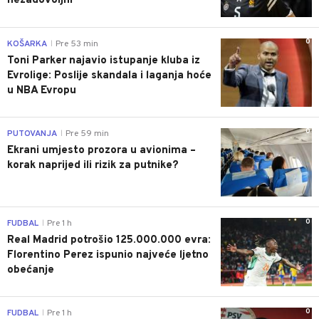
nezadovoljni"
0
KOŠARKA
Pre 53 min
|
Toni Parker najavio istupanje kluba iz
Evrolige: Poslije skandala i laganja hoće
u NBA Evropu
0
PUTOVANJA
Pre 59 min
|
Ekrani umjesto prozora u avionima –
korak naprijed ili rizik za putnike?
0
FUDBAL
Pre 1 h
|
Real Madrid potrošio 125.000.000 evra:
Florentino Perez ispunio najveće ljetno
obećanje
0
FUDBAL
Pre 1 h
|