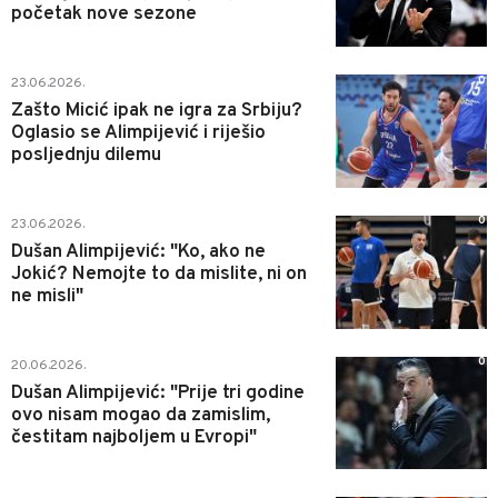
početak nove sezone
0
23.06.2026.
Zašto Micić ipak ne igra za Srbiju?
Oglasio se Alimpijević i riješio
posljednju dilemu
0
23.06.2026.
Dušan Alimpijević: "Ko, ako ne
Jokić? Nemojte to da mislite, ni on
ne misli"
0
20.06.2026.
Dušan Alimpijević: "Prije tri godine
ovo nisam mogao da zamislim,
čestitam najboljem u Evropi"