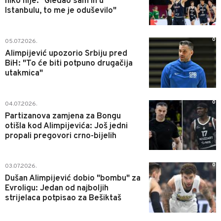
niko nije: "Gledao sam ih u
Istanbulu, to me je oduševilo"
0
05.07.2026.
Alimpijević upozorio Srbiju pred
BiH: "To će biti potpuno drugačija
utakmica"
0
04.07.2026.
Partizanova zamjena za Bongu
otišla kod Alimpijevića: Još jedni
propali pregovori crno-bijelih
0
03.07.2026.
Dušan Alimpijević dobio "bombu" za
Evroligu: Jedan od najboljih
strijelaca potpisao za Bešiktaš