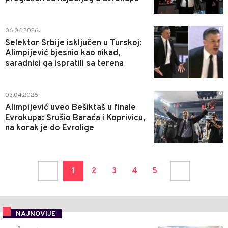
0
06.04.2026.
Selektor Srbije isključen u Turskoj:
Alimpijević bjesnio kao nikad,
saradnici ga ispratili sa terena
0
03.04.2026.
Alimpijević uveo Bešiktaš u finale
Evrokupa: Srušio Baraća i Koprivicu,
na korak je do Evrolige
1
2
3
4
5
NAJNOVIJE