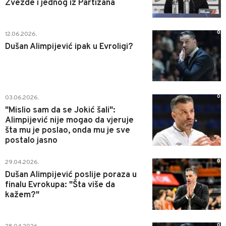
Zvezde i jednog iz Partizana
0
12.06.2026.
Dušan Alimpijević ipak u Evroligi?
0
03.06.2026.
"Mislio sam da se Jokić šali":
Alimpijević nije mogao da vjeruje
šta mu je poslao, onda mu je sve
postalo jasno
0
29.04.2026.
Dušan Alimpijević poslije poraza u
finalu Evrokupa: "Šta više da
kažem?"
0