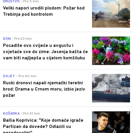
0
DRUŠTVO
Pre 5 min
|
Veliki napori urodili plodom: Požar kod
Trebinja pod kontrolom
0
DOM
Pre 23 min
|
Posadite ovo cvijeće u avgustu i
cvjetaće sve do zime: Jesenja bašta će
vam biti najljepša u cijelom komšiluku
0
SVIJET
Pre 40 min
|
Ruski dronovi napali njemački teretni
brod: Drama u Crnom moru, izbio jeziv
požar
0
KOŠARKA
Pre 51 min
|
Balša Koprivica: "Koje domaće igrače
Partizan da dovede? Odlazili su