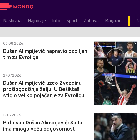
Naslovna
Najnovije
Info
Sport
Zabava
Magazin
M
0
03.08.2026.
Dušan Alimpijević napravio ozbiljan
tim za Evroligu
0
27.07.2026.
Dušan Alimpijević uzeo Zvezdinu
prošlogodišnju želju: U Bešiktaš
stiglo veliko pojačanje za Evroligu
0
12.07.2026.
Potpisao Dušan Alimpijević: Sada
ima mnogo veću odgovornost