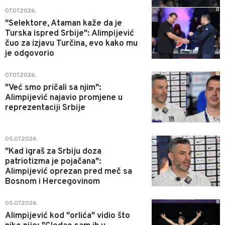
0
07.07.2026.
"Selektore, Ataman kaže da je
Turska ispred Srbije": Alimpijević
čuo za izjavu Turčina, evo kako mu
je odgovorio
0
07.07.2026.
"Već smo pričali sa njim":
Alimpijević najavio promjene u
reprezentaciji Srbije
0
05.07.2026.
"Kad igraš za Srbiju doza
patriotizma je pojačana":
Alimpijević oprezan pred meč sa
Bosnom i Hercegovinom
0
05.07.2026.
Alimpijević kod "orlića" vidio što