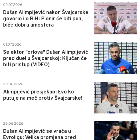
0
02.07.2026.
Dušan Alimpijević nakon Švajcarske
govorio i o BiH: Pionir će biti pun,
biće dobra amosfera
0
01.07.2026.
Selektor "orlova" Dušan Alimpijević
pred duel u Švajcarskoj: Ključan će
biti pristup (VIDEO)
0
29.06.2026.
Alimpijević presjekao: Evo ko
putuje na meč protiv Švajcarske!
0
26.06.2026.
Dušan Alimpijević se vraća u
Evroligu: Velika promjena pred