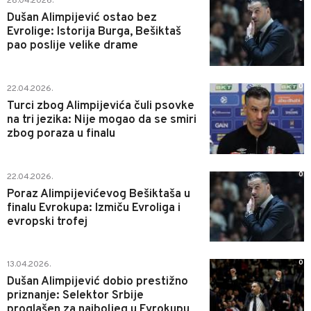
28.04.2026.
Dušan Alimpijević ostao bez
Evrolige: Istorija Burga, Bešiktaš
pao poslije velike drame
0
22.04.2026.
Turci zbog Alimpijevića čuli psovke
na tri jezika: Nije mogao da se smiri
zbog poraza u finalu
0
22.04.2026.
Poraz Alimpijevićevog Bešiktaša u
finalu Evrokupa: Izmiču Evroliga i
evropski trofej
0
13.04.2026.
Dušan Alimpijević dobio prestižno
priznanje: Selektor Srbije
proglašen za najboljeg u Evrokupu