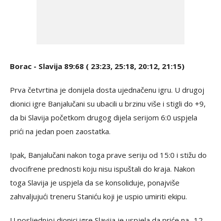
Borac - Slavija 89:68 ( 23:23, 25:18, 20:12, 21:15)
Prva četvrtina je donijela dosta ujednačenu igru. U drugoj
dionici igre Banjalučani su ubacili u brzinu više i stigli do +9,
da bi Slavija početkom drugog dijela serijom 6:0 uspjela
prići na jedan poen zaostatka.
Ipak, Banjalučani nakon toga prave seriju od 15:0 i stižu do
dvocifrene prednosti koju nisu ispuštali do kraja. Nakon
toga Slavija je uspjela da se konsoliduje, ponajviše
zahvaljujući treneru Staniću koji je uspio umiriti ekipu.
U posljednjoj dionici igre Slavija je uspjela da priće na -12,