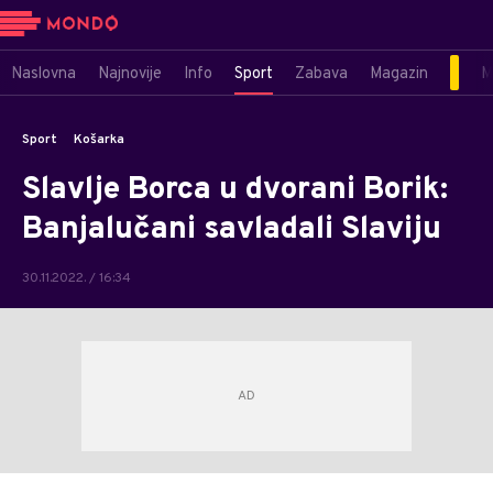
Naslovna
Najnovije
Info
Sport
Zabava
Magazin
M
Sport
Košarka
Slavlje Borca u dvorani Borik:
Banjalučani savladali Slaviju
30.11.2022. / 16:34