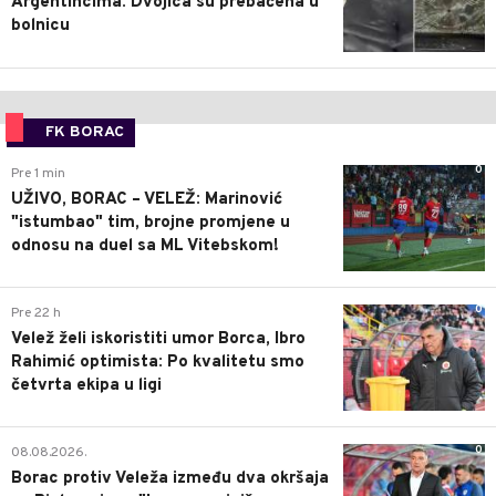
Argentincima: Dvojica su prebačena u
bolnicu
FK BORAC
0
Pre 1 min
UŽIVO, BORAC – VELEŽ: Marinović
"istumbao" tim, brojne promjene u
odnosu na duel sa ML Vitebskom!
0
Pre 22 h
Velež želi iskoristiti umor Borca, Ibro
Rahimić optimista: Po kvalitetu smo
četvrta ekipa u ligi
0
08.08.2026.
Borac protiv Veleža između dva okršaja