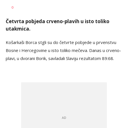
Haris
AUTOR
0
Krhalić
Četvrta pobjeda crveno-plavih u isto toliko
utakmica.
Košarkaši Borca stgli su do četvrte pobjede u prvenstvu
Bosne i Hercegovine u isto toliko mečeva. Danas u crveno-
plavi, u dvorani Borik, savladali Slaviju rezultatom 89:68.