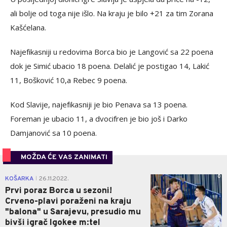
ali bolje od toga nije išlo. Na kraju je bilo +21 za tim Zorana
Kašćelana.
Najefikasniji u redovima Borca bio je Langović sa 22 poena
dok je Simić ubacio 18 poena. Delalić je postigao 14, Lakić
11, Bošković 10,a Rebec 9 poena.
Kod Slavije, najefikasniji je bio Penava sa 13 poena.
Foreman je ubacio 11, a dvocifren je bio još i Darko
Damjanović sa 10 poena.
MOŽDA ĆE VAS ZANIMATI
0
KOŠARKA
26.11.2022.
|
Prvi poraz Borca u sezoni!
Crveno-plavi poraženi na kraju
"balona" u Sarajevu, presudio mu
bivši igrač Igokee m:tel