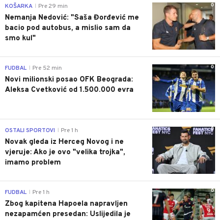
0
KOŠARKA
Pre 29 min
|
Nemanja Nedović: "Saša Đorđević me
bacio pod autobus, a mislio sam da
smo kul"
0
FUDBAL
Pre 52 min
|
Novi milionski posao OFK Beograda:
Aleksa Cvetković od 1.500.000 evra
0
OSTALI SPORTOVI
Pre 1 h
|
Novak gleda iz Herceg Novog i ne
vjeruje: Ako je ovo "velika trojka",
imamo problem
0
FUDBAL
Pre 1 h
|
Zbog kapitena Hapoela napravljen
nezapamćen presedan: Uslijedila je