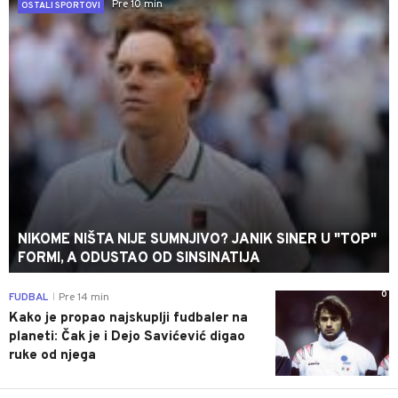
Pre 10 min
OSTALI SPORTOVI
NIKOME NIŠTA NIJE SUMNJIVO? JANIK SINER U "TOP"
FORMI, A ODUSTAO OD SINSINATIJA
0
FUDBAL
Pre 14 min
|
Kako je propao najskuplji fudbaler na
planeti: Čak je i Dejo Savićević digao
ruke od njega