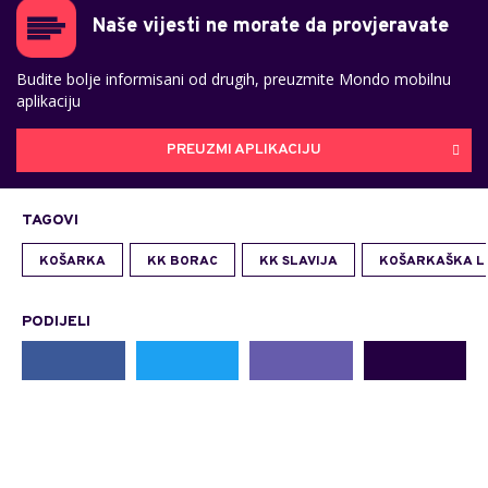
Naše vijesti ne morate da provjeravate
Budite bolje informisani od drugih, preuzmite Mondo mobilnu
aplikaciju
PREUZMI APLIKACIJU
TAGOVI
KOŠARKA
KK BORAC
KK SLAVIJA
KOŠARKAŠKA LI
PODIJELI