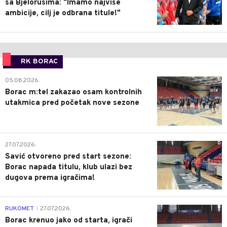
sa Bjelorusima: "Imamo najviše
ambicije, cilj je odbrana titule!"
RK BORAC
0
05.08.2026.
Borac m:tel zakazao osam kontrolnih
utakmica pred početak nove sezone
0
27.07.2026.
Savić otvoreno pred start sezone:
Borac napada titulu, klub ulazi bez
dugova prema igračima!
0
RUKOMET
27.07.2026.
|
Borac krenuo jako od starta, igrači