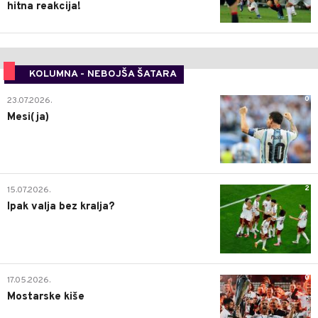
hitna reakcija!
KOLUMNA - NEBOJŠA ŠATARA
0
23.07.2026.
Mesi(ja)
2
15.07.2026.
Ipak valja bez kralja?
0
17.05.2026.
Mostarske kiše