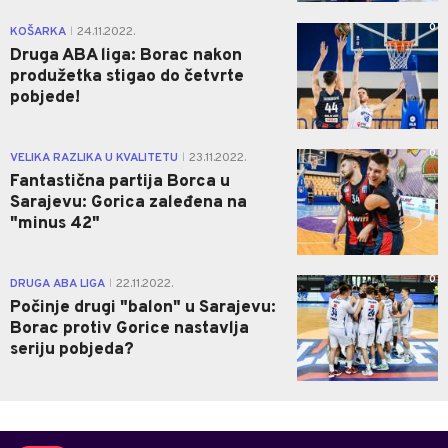
0
KOŠARKA
24.11.2022.
|
Druga ABA liga: Borac nakon
produžetka stigao do četvrte
pobjede!
0
VELIKA RAZLIKA U KVALITETU
23.11.2022.
|
Fantastična partija Borca u
Sarajevu: Gorica zaleđena na
"minus 42"
0
DRUGA ABA LIGA
22.11.2022.
|
Počinje drugi "balon" u Sarajevu:
Borac protiv Gorice nastavlja
seriju pobjeda?