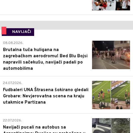
NAVIJAČI
0
08.08.2026.
Brutalna tuča huligana na
zagrebačkom aerodromu! Bed Blu Bojsi
napravili sačekušu, navijači padali po
automobilima
0
24.07.2026.
Fudbaleri UNA Štrasena šokirano gledali
Grobare: Nevjerovatna scena na kraju
utakmice Partizana
0
22.07.2026.
Navijači pucali na autobus sa