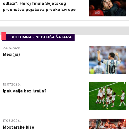
odlazi": Heroj finala Svjetskog
prvenstva pojačava prvaka Evrope
KOLUMNA - NEBOJŠA ŠATARA
0
23.07.2026.
Mesi(ja)
2
15.07.2026.
Ipak valja bez kralja?
0
17.05.2026.
Mostarske kiše