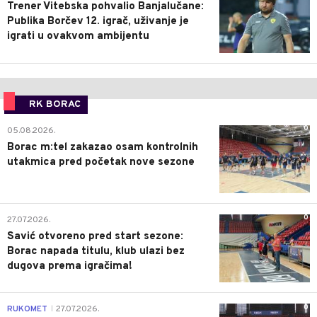
Trener Vitebska pohvalio Banjalučane:
Publika Borčev 12. igrač, uživanje je
igrati u ovakvom ambijentu
RK BORAC
0
05.08.2026.
Borac m:tel zakazao osam kontrolnih
utakmica pred početak nove sezone
0
27.07.2026.
Savić otvoreno pred start sezone:
Borac napada titulu, klub ulazi bez
dugova prema igračima!
0
RUKOMET
27.07.2026.
|