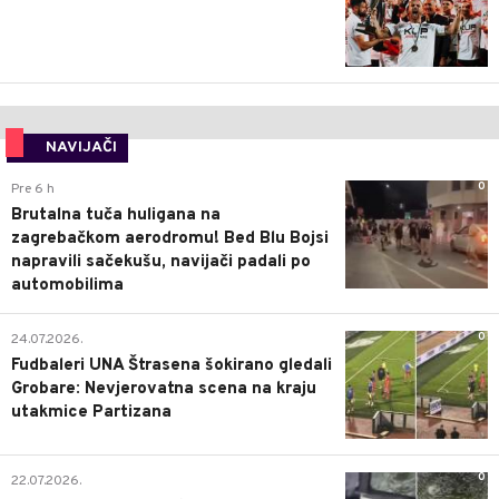
NAVIJAČI
0
Pre 6 h
Brutalna tuča huligana na
zagrebačkom aerodromu! Bed Blu Bojsi
napravili sačekušu, navijači padali po
automobilima
0
24.07.2026.
Fudbaleri UNA Štrasena šokirano gledali
Grobare: Nevjerovatna scena na kraju
utakmice Partizana
0
22.07.2026.