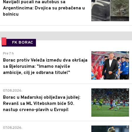
Navijači pucali na autobus sa
Argentincima: Dvojica su prebačena u
bolnicu
FK BORAC
0
Pre 7 h
Borac protiv Veleža između dva okršaja
sa Bjelorusima: "Imamo najviše
ambicije, cilj je odbrana titule!"
0
07.08.2026.
Borac u Mađarskoj obilježava jubilej:
Revanš sa ML Vitebskom biće 50.
nastup crveno-plavih u Evropi!
0
07.08.2026.