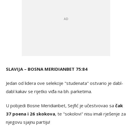
SLAVIJA – BOSNA MERIDIANBET 75:84
Jedan od lidera ove selekcije "studenata" ostvario je dabl-
dabl kakav se rijetko viđa na bh. parketima.
U pobjedi Bosne Meridianbet, Sejfić je učestvovao sa
čak
37 poena i 26 skokova
, te "sokolovi" nisu imali rješenje za
njegovu sjajnu partiju!