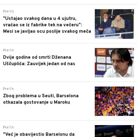
0
Pre 1 h
"Ustajao svakog dana u 4 ujutru,
vraćao se iz fabrike tek na večeru":
Mesi se javljao ocu poslije svakog meča
0
Pre 1 h
Dvije godine od smrti Dženana
Uščuplića: Zauvijek jedan od nas
0
Pre 1 h
Zbog problema u Seuti, Barselona
otkazala gostovanje u Maroku
0
Pre 1 h
"Već je obavijestio Barselonu da