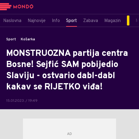
Naslovna
Najnovije
Info
Sport
Zabava
Magazin
M
Sport
Košarka
MONSTRUOZNA partija centra
Bosne! Sejfić SAM pobijedio
Slaviju - ostvario dabl-dabl
kakav se RIJETKO viđa!
15.01.2023. / 19:49