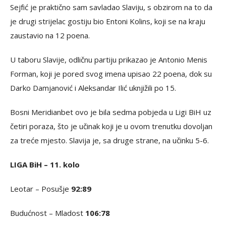
Sejfić je praktično sam savladao Slaviju, s obzirom na to da
je drugi strijelac gostiju bio Entoni Kolins, koji se na kraju
zaustavio na 12 poena.
U taboru Slavije, odličnu partiju prikazao je Antonio Menis
Forman, koji je pored svog imena upisao 22 poena, dok su
Darko Damjanović i Aleksandar Ilić uknjižili po 15.
Bosni Meridianbet ovo je bila sedma pobjeda u Ligi BiH uz
četiri poraza, što je učinak koji je u ovom trenutku dovoljan
za treće mjesto. Slavija je, sa druge strane, na učinku 5-6.
LIGA BiH – 11. kolo
Leotar – Posušje
92:89
Budućnost – Mladost
106:78