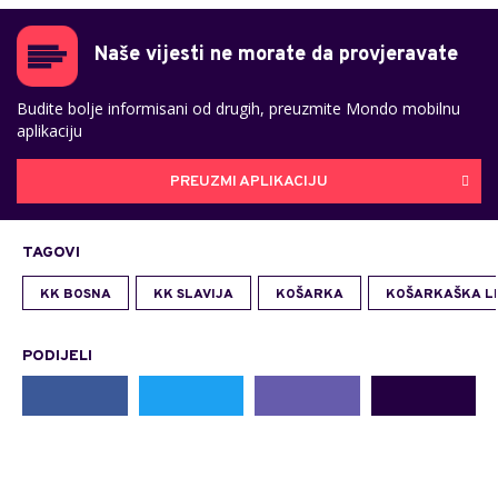
Naše vijesti ne morate da provjeravate
Budite bolje informisani od drugih, preuzmite Mondo mobilnu
aplikaciju
PREUZMI APLIKACIJU
TAGOVI
KK BOSNA
KK SLAVIJA
KOŠARKA
KOŠARKAŠKA LI
PODIJELI