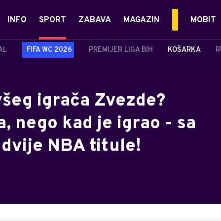
INFO
SPORT
ZABAVA
MAGAZIN
MOBIT
AL
FIFA WC 2026
PREMIJER LIGA BIH
KOŠARKA
R
ivšeg igrača Zvezde?
, nego kad je igrao - sa
 dvije NBA titule!