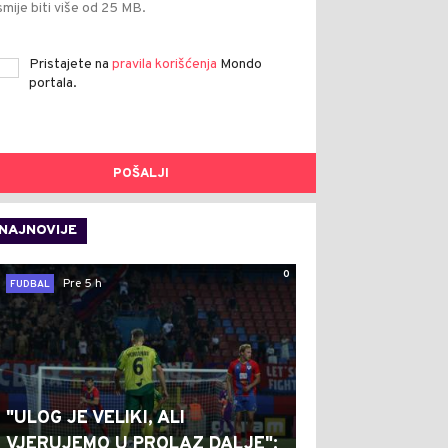
smije biti više od 25 MB.
Pristajete na
pravila korišćenja
Mondo
portala.
POŠALJI
NAJNOVIJE
0
Pre 5 h
FUDBAL
"ULOG JE VELIKI, ALI
VJERUJEMO U PROLAZ DALJE":