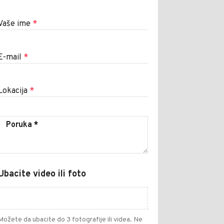
Vaše ime
*
E-mail
*
Lokacija
*
Ubacite video ili foto
Možete da ubacite do 3 fotografije ili videa. Ne