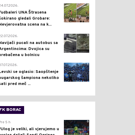
0
24.07.2026.
Fudbaleri UNA Štrasena
šokirano gledali Grobare:
Nevjerovatna scena na k...
0
22.07.2026.
Navijači pucali na autobus sa
Argentincima: Dvojica su
prebačena u bolnicu
1
07.07.2026.
Levski se oglasio: Saopštenje
bugarskog šampiona nekoliko
sati pred meč ...
FK BORAC
0
Pre 5 h
"Ulog je veliki, ali vjerujemo u