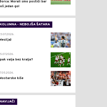
Borca: Morali smo postići bar
još jedan gol
KOLUMNA - NEBOJŠA ŠATARA
0
23.07.2026.
Mesi(ja)
2
15.07.2026.
Ipak valja bez kralja?
0
17.05.2026.
Mostarske kiše
NAVIJAČI