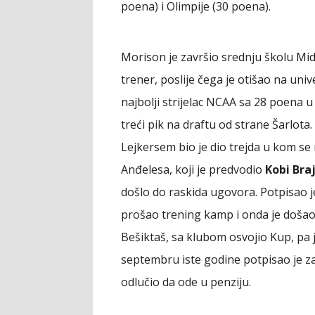
poena) i Olimpije (30 poena).
Morison je završio srednju školu Mi
trener, poslije čega je otišao na uni
najbolji strijelac NCAA sa 28 poena u
treći pik na draftu od strane Šarlota
Lejkersem bio je dio trejda u kom se
Anđelesa, koji je predvodio
Kobi Bra
došlo do raskida ugovora. Potpisao 
prošao trening kamp i onda je došao 
Bešiktaš, sa klubom osvojio Kup, pa 
septembru iste godine potpisao je za
odlučio da ode u penziju.