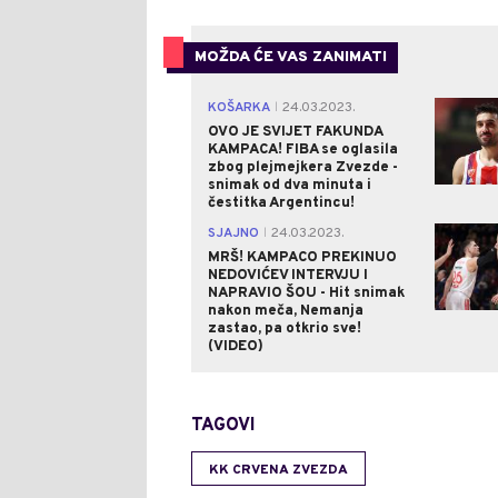
MOŽDA ĆE VAS ZANIMATI
KOŠARKA
24.03.2023.
|
OVO JE SVIJET FAKUNDA
KAMPACA! FIBA se oglasila
zbog plejmejkera Zvezde -
snimak od dva minuta i
čestitka Argentincu!
SJAJNO
24.03.2023.
|
MRŠ! KAMPACO PREKINUO
NEDOVIĆEV INTERVJU I
NAPRAVIO ŠOU - Hit snimak
nakon meča, Nemanja
zastao, pa otkrio sve!
(VIDEO)
TAGOVI
KK CRVENA ZVEZDA