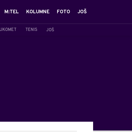
M:TEL
KOLUMNE
FOTO
JOŠ
UKOMET
TENIS
JOŠ