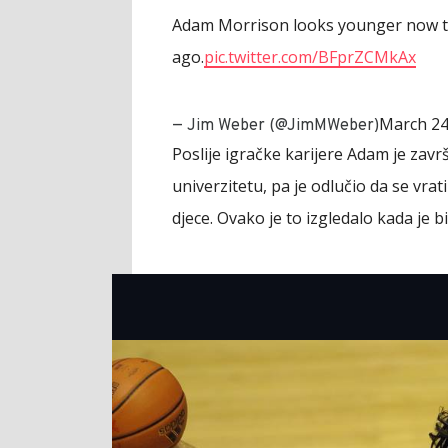
Adam Morrison looks younger now tha
ago.
pic.twitter.com/BFprZCMkAx
March 24
— Jim Weber (@JimMWeber)
Poslije igračke karijere Adam je završ
univerzitetu, pa je odlučio da se vrat
djece. Ovako je to izgledalo kada je b