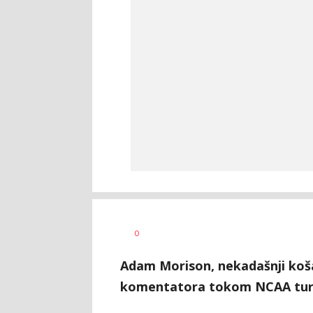
Nebojša
AUTOR
0
Šatara
Adam Morison, nekadašnji koša
komentatora tokom NCAA tur