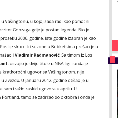
d u Vašingtonu, u kojoj sada radi kao pomoćni
verzitet Gonzaga gdje je postao legenda. Bio je
 proseku 2006. godine. Iste godine izabran je kao
. Poslije skoro tri sezone u Bobketsima prešao je u
 našao i
Vladimir Radmanović
. Sa timom iz Los
jant
, osvojio je dvije titule u NBA ligi i onda je
je kratkoročni ugovor sa Vašingtonom, nije
u Zvezdu. U januaru 2012. godine otišao je u
je sam tražio raskid ugovora u aprilu. U
 Portland, tamo se zadržao do oktobra i onda je