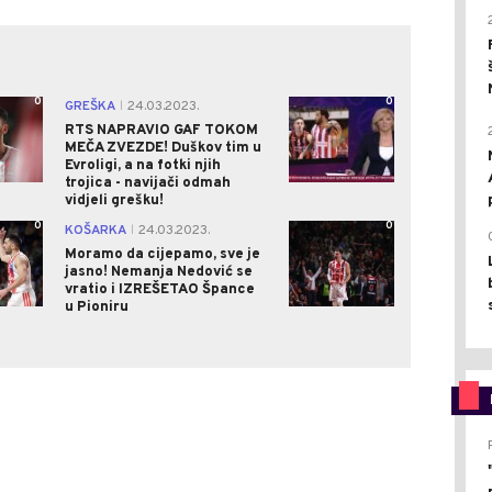
0
0
GREŠKA
24.03.2023.
|
RTS NAPRAVIO GAF TOKOM
MEČA ZVEZDE! Duškov tim u
Evroligi, a na fotki njih
trojica - navijači odmah
vidjeli grešku!
0
0
KOŠARKA
24.03.2023.
|
Moramo da cijepamo, sve je
jasno! Nemanja Nedović se
vratio i IZREŠETAO Špance
u Pioniru