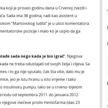
eka koji je proveo godinu dana u Crvenoj zvezdi i
ča. Sada ima 38 godina, radi kao asistent u
 tokom "Martovskog ludila" je u ulozi komentatora.
mentatorske pozicije i malo ko je uspio da ga
lađe sada nego kada je bio igrač
". Njegova
ada ne treba odustajati od svojih želja i ciljeva. Sa
es i to ga nije sputalo, čak šta više, dalo mu je
ice, jeo je istu hranu u isto vrijeme i tako
io insulinsku pumpu. Iako se u crveno-bijelom
periodu od septembra 2011. do januara 2012.
amte njegove mečeve protiv Hemofarma (dao 23