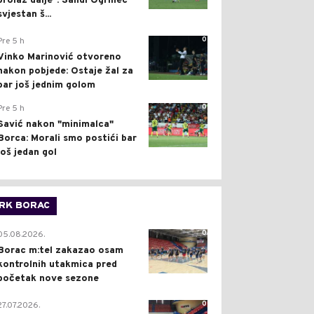
prolaz dalje": Sandi Ogrinec
svjestan š...
0
Pre 5 h
Vinko Marinović otvoreno
nakon pobjede: Ostaje žal za
bar još jednim golom
0
Pre 5 h
Savić nakon "minimalca"
Borca: Morali smo postići bar
još jedan gol
RK BORAC
0
05.08.2026.
Borac m:tel zakazao osam
kontrolnih utakmica pred
početak nove sezone
0
27.07.2026.