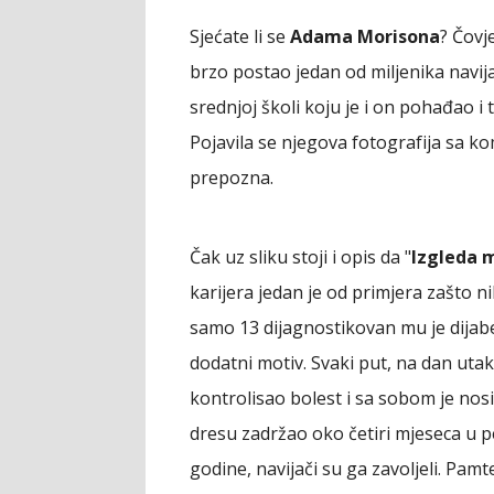
Sjećate li se
Adama Morisona
? Čovj
brzo postao jedan od miljenika navija
srednjoj školi koju je i on pohađao i
Pojavila se njegova fotografija sa ko
prepozna.
Čak uz sliku stoji i opis da "
Izgleda m
karijera jedan je od primjera zašto nik
samo 13 dijagnostikovan mu je dijabet
dodatni motiv. Svaki put, na dan utakm
kontrolisao bolest i sa sobom je nos
dresu zadržao oko četiri mjeseca u 
godine, navijači su ga zavoljeli. P