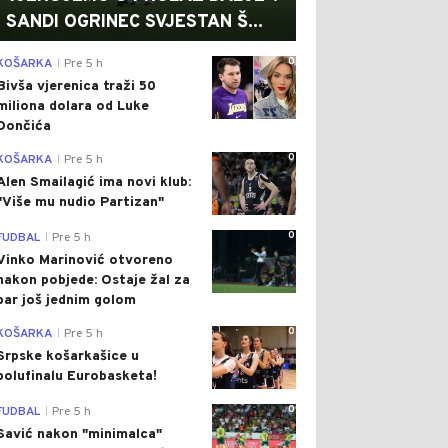
SANDI OGRINEC SVJESTAN Š...
0
KOŠARKA
Pre 5 h
|
Bivša vjerenica traži 50
miliona dolara od Luke
Dončića
0
KOŠARKA
Pre 5 h
|
Alen Smailagić ima novi klub:
"Više mu nudio Partizan"
0
FUDBAL
Pre 5 h
|
Vinko Marinović otvoreno
nakon pobjede: Ostaje žal za
bar još jednim golom
0
KOŠARKA
Pre 5 h
|
Srpske košarkašice u
polufinalu Eurobasketa!
0
FUDBAL
Pre 5 h
|
Savić nakon "minimalca"