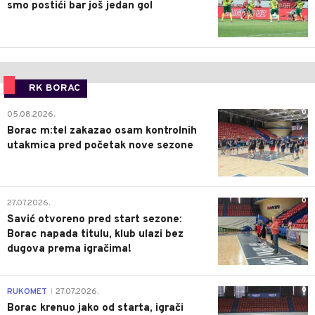
smo postići bar još jedan gol
RK BORAC
0
05.08.2026.
Borac m:tel zakazao osam kontrolnih
utakmica pred početak nove sezone
0
27.07.2026.
Savić otvoreno pred start sezone:
Borac napada titulu, klub ulazi bez
dugova prema igračima!
0
RUKOMET
27.07.2026.
|
Borac krenuo jako od starta, igrači