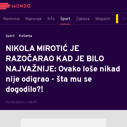
Naslovna
Najnovije
Info
Sport
Zabava
Magazin
M
Sport
Košarka
NIKOLA MIROTIĆ JE
RAZOČARAO KAD JE BILO
NAJVAŽNIJE: Ovako loše nikad
nije odigrao - šta mu se
dogodilo?!
20.05.2023. / 08:47