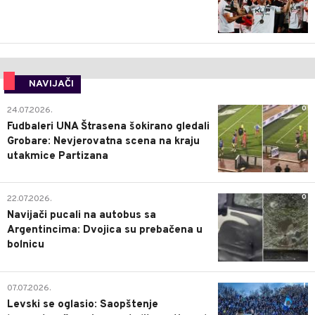
NAVIJAČI
0
24.07.2026.
Fudbaleri UNA Štrasena šokirano gledali
Grobare: Nevjerovatna scena na kraju
utakmice Partizana
0
22.07.2026.
Navijači pucali na autobus sa
Argentincima: Dvojica su prebačena u
bolnicu
1
07.07.2026.
Levski se oglasio: Saopštenje