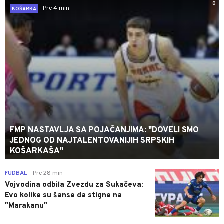
0
Pre 4 min
KOŠARKA
FMP NASTAVLJA SA POJAČANJIMA: "DOVELI SMO
JEDNOG OD NAJTALENTOVANIJIH SRPSKIH
KOŠARKAŠA"
0
FUDBAL
Pre 28 min
|
Vojvodina odbila Zvezdu za Sukačeva:
Evo kolike su šanse da stigne na
"Marakanu"