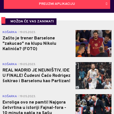
PREUZMI APLIKACIJU
MOŽDA ĆE VAS ZANIMATI
0
KOŠARKA
19.05.2023.
|
Zašto je trener Barselone
"zakucao" na klupu Nikolu
Kalinića? (FOTO)
0
KOŠARKA
19.05.2023.
|
REAL MADRID JE NEUNIŠTIV, IDE
U FINALE! Čudesni Ćaćo Rodrigez
šokirao i Barselonu kao Partizan!
0
KOŠARKA
19.05.2023.
|
Evroliga ovo ne pamti! Najgora
četvrtina u istoriji Fajnal-fora -
10 minuta pakla za Sašu