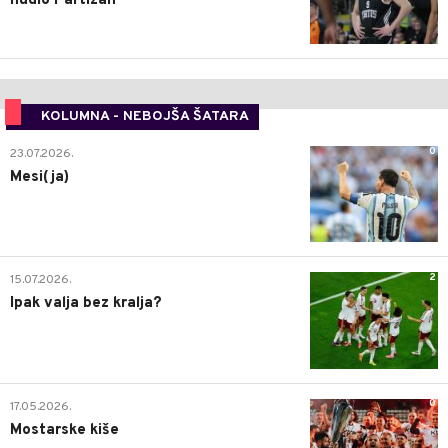
nudio Partizan"
KOLUMNA - NEBOJŠA ŠATARA
0
23.07.2026.
Mesi(ja)
2
15.07.2026.
Ipak valja bez kralja?
0
17.05.2026.
Mostarske kiše