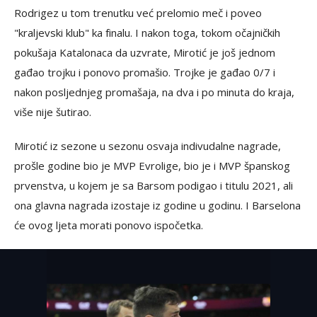
Rodrigez u tom trenutku već prelomio meč i poveo
"kraljevski klub" ka finalu. I nakon toga, tokom očajničkih
pokušaja Katalonaca da uzvrate, Mirotić je još jednom
gađao trojku i ponovo promašio. Trojke je gađao 0/7 i
nakon posljednjeg promašaja, na dva i po minuta do kraja,
više nije šutirao.
Mirotić iz sezone u sezonu osvaja indivudalne nagrade,
prošle godine bio je MVP Evrolige, bio je i MVP španskog
prvenstva, u kojem je sa Barsom podigao i titulu 2021, ali
ona glavna nagrada izostaje iz godine u godinu. I Barselona
će ovog ljeta morati ponovo ispočetka.