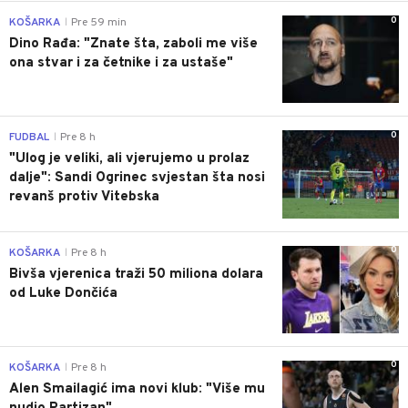
0
KOŠARKA
Pre 59 min
|
Dino Rađa: "Znate šta, zaboli me više
ona stvar i za četnike i za ustaše"
0
FUDBAL
Pre 8 h
|
"Ulog je veliki, ali vjerujemo u prolaz
dalje": Sandi Ogrinec svjestan šta nosi
revanš protiv Vitebska
0
KOŠARKA
Pre 8 h
|
Bivša vjerenica traži 50 miliona dolara
od Luke Dončića
0
KOŠARKA
Pre 8 h
|
Alen Smailagić ima novi klub: "Više mu