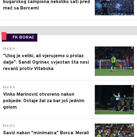
bugarskog šampiona nekoliko sati pred
meč sa Borcem!
FK BORAC
0
Pre 8 h
"Ulog je veliki, ali vjerujemo u prolaz
dalje": Sandi Ogrinec svjestan šta nosi
revanš protiv Vitebska
0
Pre 8 h
Vinko Marinović otvoreno nakon
pobjede: Ostaje žal za bar još jednim
golom
0
Pre 9 h
Savić nakon "minimalca" Borca: Morali