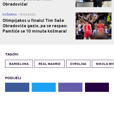
Obradovića!
0
KOŠARKA
19.05.2023.
|
Olimpijakos u finalu! Tim Saše
Obradovića gazio, pa se raspao:
Pamtiće se 10 minuta košmara!
TAGOVI
BARSELONA
REAL MADRID
EVROLIGA
NIKOLA MI
PODIJELI