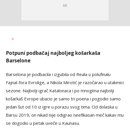
Nebojša
AUTOR
0
Šatara
Potpuni podbačaj najboljeg košarkaša
Barselone
Barselona je podbacila i izgubila od Reala u polufinalu
Fajnal-fora Evrolige, a Nikola Mirotić je razočarao u utakmici
sezone. Najbolji igrač Katalonaca i po mnogima najbolji
košarkaš Evrope ubacio je samo tri poena i pogodio samo
jedan šut od 10 iz igre u porazu svog tima. Od dolaska u
Barsu 2019, on nikad nije odigrao neefikasan meč kakav mu
se dogodio u petak uveče u Kaunasu.