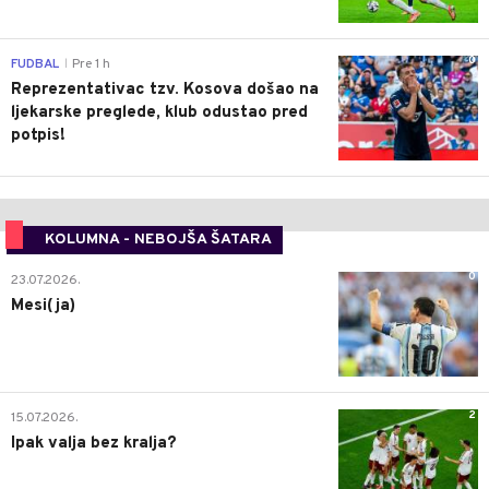
0
FUDBAL
Pre 1 h
|
Reprezentativac tzv. Kosova došao na
ljekarske preglede, klub odustao pred
potpis!
KOLUMNA - NEBOJŠA ŠATARA
0
23.07.2026.
Mesi(ja)
2
15.07.2026.
Ipak valja bez kralja?