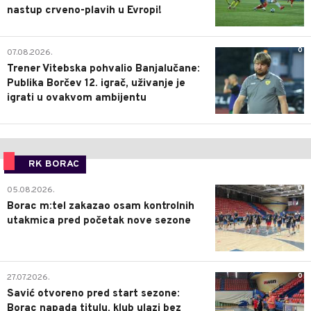
nastup crveno-plavih u Evropi!
0
07.08.2026.
Trener Vitebska pohvalio Banjalučane:
Publika Borčev 12. igrač, uživanje je
igrati u ovakvom ambijentu
RK BORAC
0
05.08.2026.
Borac m:tel zakazao osam kontrolnih
utakmica pred početak nove sezone
0
27.07.2026.
Savić otvoreno pred start sezone:
Borac napada titulu, klub ulazi bez