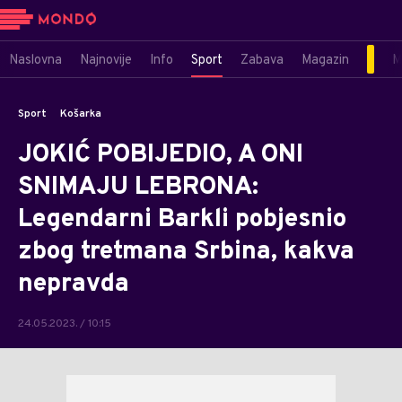
Naslovna
Najnovije
Info
Sport
Zabava
Magazin
M
Sport
Košarka
JOKIĆ POBIJEDIO, A ONI
SNIMAJU LEBRONA:
Legendarni Barkli pobjesnio
zbog tretmana Srbina, kakva
nepravda
24.05.2023. / 10:15