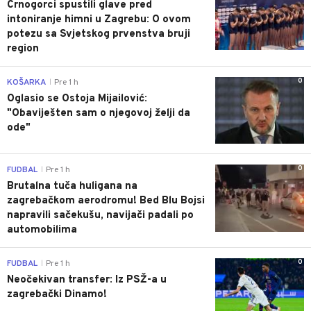
Crnogorci spustili glave pred
intoniranje himni u Zagrebu: O ovom
potezu sa Svjetskog prvenstva bruji
region
0
KOŠARKA
Pre 1 h
|
Oglasio se Ostoja Mijailović:
"Obaviješten sam o njegovoj želji da
ode"
0
FUDBAL
Pre 1 h
|
Brutalna tuča huligana na
zagrebačkom aerodromu! Bed Blu Bojsi
napravili sačekušu, navijači padali po
automobilima
0
FUDBAL
Pre 1 h
|
Neočekivan transfer: Iz PSŽ-a u
zagrebački Dinamo!