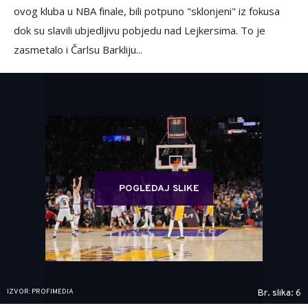
ovog kluba u NBA finale, bili potpuno "sklonjeni" iz fokusa
dok su slavili ubjedljivu pobjedu nad Lejkersima. To je
zasmetalo i Čarlsu Barkliju...
POGLEDAJ SLIKE
IZVOR: PROFIMEDIA
Br. slika: 6