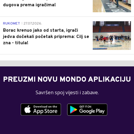
dugova prema igračima!
0
RUKOMET
27.07.2026.
|
Borac krenuo jako od starta, igrači
jedva dočekali početak priprema: Cilj se
zna - titula!
PREUZMI NOVU MONDO APLIKACIJU
Savršen spoj vijesti i zabave.