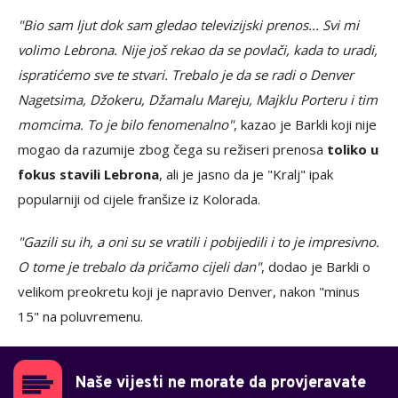
"Bio sam ljut dok sam gledao televizijski prenos... Svi mi
volimo Lebrona. Nije još rekao da se povlači, kada to uradi,
ispratićemo sve te stvari. Trebalo je da se radi o Denver
Nagetsima, Džokeru, Džamalu Mareju, Majklu Porteru i tim
momcima. To je bilo fenomenalno"
, kazao je Barkli koji nije
mogao da razumije zbog čega su režiseri prenosa
toliko u
fokus stavili Lebrona
, ali je jasno da je "Kralj" ipak
popularniji od cijele franšize iz Kolorada.
"Gazili su ih, a oni su se vratili i pobijedili i to je impresivno.
O tome je trebalo da pričamo cijeli dan"
, dodao je Barkli o
velikom preokretu koji je napravio Denver, nakon "minus
15" na poluvremenu.
Naše vijesti ne morate da provjeravate