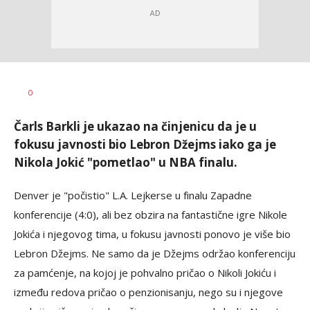
0
Čarls Barkli je ukazao na činjenicu da je u
fokusu javnosti bio Lebron Džejms iako ga je
Nikola Jokić "pometlao" u NBA finalu.
Denver je "počistio" L.A. Lejkerse u finalu Zapadne
konferencije (4:0), ali bez obzira na fantastične igre Nikole
Jokića i njegovog tima, u fokusu javnosti ponovo je više bio
Lebron Džejms. Ne samo da je Džejms održao konferenciju
za pamćenje, na kojoj je pohvalno pričao o Nikoli Jokiću i
između redova pričao o penzionisanju, nego su i njegove