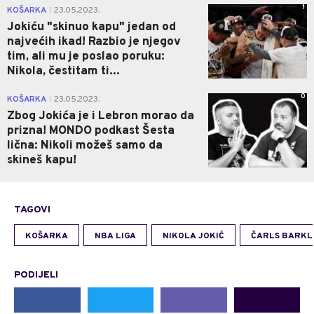
1
KOŠARKA
23.05.2023.
|
Jokiću "skinuo kapu" jedan od
najvećih ikad! Razbio je njegov
tim, ali mu je poslao poruku:
Nikola, čestitam ti...
0
KOŠARKA
23.05.2023.
|
Zbog Jokića je i Lebron morao da
prizna! MONDO podkast Šesta
lična: Nikoli možeš samo da
skineš kapu!
TAGOVI
KOŠARKA
NBA LIGA
NIKOLA JOKIĆ
ČARLS BARKL
PODIJELI