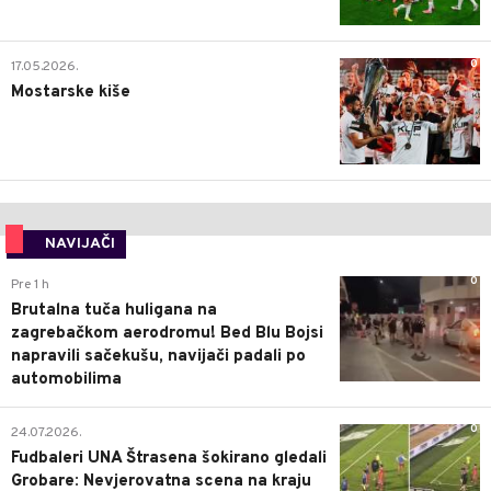
0
17.05.2026.
Mostarske kiše
NAVIJAČI
0
Pre 1 h
Brutalna tuča huligana na
zagrebačkom aerodromu! Bed Blu Bojsi
napravili sačekušu, navijači padali po
automobilima
0
24.07.2026.
Fudbaleri UNA Štrasena šokirano gledali
Grobare: Nevjerovatna scena na kraju