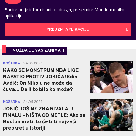
Budite bolje informisani od drugih, preuzmite Mondo mobilnu
aplikaciju
PREUZMI APLIKACIJU
MOŽDA ĆE VAS ZANIMATI
0
KOŠARKA
24.05.2023.
|
KAKO SE MONSTRUM NBA LIGE
NAPATIO PROTIV JOKIĆA! Edin
Avdić: On Nikolu ne može da
čuva... Da li to bilo ko može?
0
KOŠARKA
24.05.2023.
|
JOKIĆ JOŠ NE ZNA RIVALA U
FINALU - NIŠTA OD METLE: Ako se
Boston vrati, to će biti najveći
preokret u istoriji