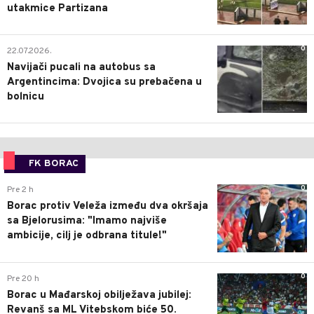
utakmice Partizana
0
22.07.2026.
Navijači pucali na autobus sa
Argentincima: Dvojica su prebačena u
bolnicu
FK BORAC
0
Pre 2 h
Borac protiv Veleža između dva okršaja
sa Bjelorusima: "Imamo najviše
ambicije, cilj je odbrana titule!"
0
Pre 20 h
Borac u Mađarskoj obilježava jubilej:
Revanš sa ML Vitebskom biće 50.