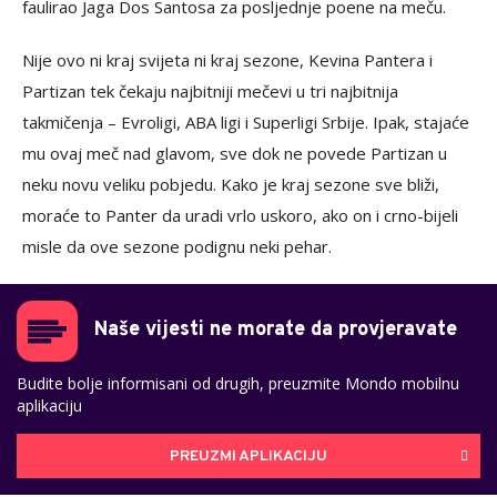
faulirao Jaga Dos Santosa za posljednje poene na meču.
Nije ovo ni kraj svijeta ni kraj sezone, Kevina Pantera i
Partizan tek čekaju najbitniji mečevi u tri najbitnija
takmičenja – Evroligi, ABA ligi i Superligi Srbije. Ipak, stajaće
mu ovaj meč nad glavom, sve dok ne povede Partizan u
neku novu veliku pobjedu. Kako je kraj sezone sve bliži,
moraće to Panter da uradi vrlo uskoro, ako on i crno-bijeli
misle da ove sezone podignu neki pehar.
Naše vijesti ne morate da provjeravate
Budite bolje informisani od drugih, preuzmite Mondo mobilnu
aplikaciju
PREUZMI APLIKACIJU