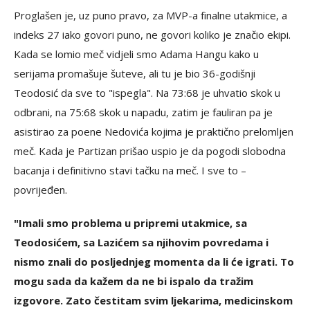
Proglašen je, uz puno pravo, za MVP-a finalne utakmice, a
indeks 27 iako govori puno, ne govori koliko je značio ekipi.
Kada se lomio meč vidjeli smo Adama Hangu kako u
serijama promašuje šuteve, ali tu je bio 36-godišnji
Teodosić da sve to "ispegla". Na 73:68 je uhvatio skok u
odbrani, na 75:68 skok u napadu, zatim je fauliran pa je
asistirao za poene Nedovića kojima je praktično prelomljen
meč. Kada je Partizan prišao uspio je da pogodi slobodna
bacanja i definitivno stavi tačku na meč. I sve to –
povrijeđen.
"Imali smo problema u pripremi utakmice, sa
Teodosićem, sa Lazićem sa njihovim povredama i
nismo znali do posljednjeg momenta da li će igrati. To
mogu sada da kažem da ne bi ispalo da tražim
izgovore. Zato čestitam svim ljekarima, medicinskom