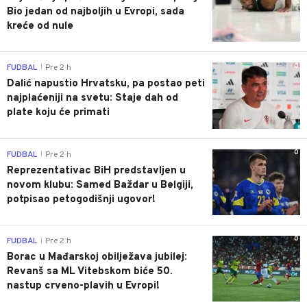
Bio jedan od najboljih u Evropi, sada
kreće od nule
0
FUDBAL
Pre 2 h
|
Dalić napustio Hrvatsku, pa postao peti
najplaćeniji na svetu: Staje dah od
plate koju će primati
0
FUDBAL
Pre 2 h
|
Reprezentativac BiH predstavljen u
novom klubu: Samed Baždar u Belgiji,
potpisao petogodišnji ugovor!
0
FUDBAL
Pre 2 h
|
Borac u Mađarskoj obilježava jubilej:
Revanš sa ML Vitebskom biće 50.
nastup crveno-plavih u Evropi!