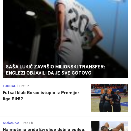
SAŠA LUKIĆ ZAVRŠIO MILIONSKI TRANSFER:
ENGLEZI OBJAVILI DA JE SVE GOTOVO
0
FUDBAL
Pre 1 h
|
Futsal klub Borac istupio iz Premijer
lige BiH!?
0
KOŠARKA
Pre 1 h
|
Najmučnija priča Evrolige dobila epilog: