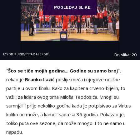
POGLEDAJ SLIKE
IZVOR: KURIR/PETAR ALEKSIĆ
Br. slika: 20
"
Što se tiče mojih godina... Godine su samo broj
",
rekao je
Branko Lazić
poslije meča i njegove odlične
partije u ovom finalu. Kako za kapitena crveno-bijelih, to
važi i za lidera ovog tima Miloša Teodosića. Mnogi su
sumnjali i prije nekoliko godina kada je potpisivao za Virtus
koliko on može, a kamoli sada sa 36 godina. Pokazao je,
toliko puta ove sezone, da može mnogo. I to ne samo u
napadu.