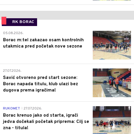
RK BORAC
0
05.08.2026.
Borac m:tel zakazao osam kontrolnih
utakmica pred početak nove sezone
0
27.07.2026.
Savić otvoreno pred start sezone:
Borac napada titulu, klub ulazi bez
dugova prema igračima!
0
RUKOMET
27.07.2026.
|
Borac krenuo jako od starta, igrači
jedva dočekali početak priprema: Cilj se
zna - titula!