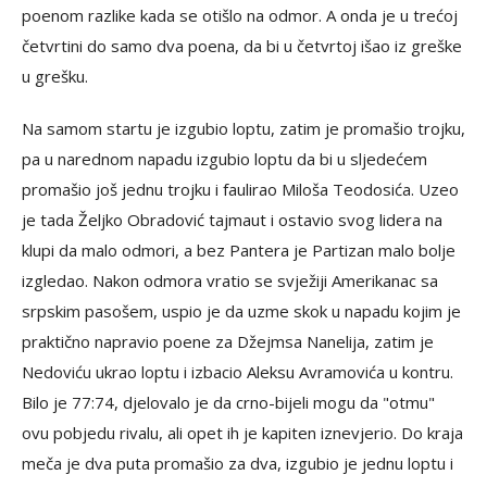
poenom razlike kada se otišlo na odmor. A onda je u trećoj
četvrtini do samo dva poena, da bi u četvrtoj išao iz greške
u grešku.
Na samom startu je izgubio loptu, zatim je promašio trojku,
pa u narednom napadu izgubio loptu da bi u sljedećem
promašio još jednu trojku i faulirao Miloša Teodosića. Uzeo
je tada Željko Obradović tajmaut i ostavio svog lidera na
klupi da malo odmori, a bez Pantera je Partizan malo bolje
izgledao. Nakon odmora vratio se svježiji Amerikanac sa
srpskim pasošem, uspio je da uzme skok u napadu kojim je
praktično napravio poene za Džejmsa Nanelija, zatim je
Nedoviću ukrao loptu i izbacio Aleksu Avramovića u kontru.
Bilo je 77:74, djelovalo je da crno-bijeli mogu da "otmu"
ovu pobjedu rivalu, ali opet ih je kapiten iznevjerio. Do kraja
meča je dva puta promašio za dva, izgubio je jednu loptu i