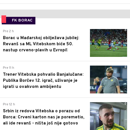
FK BORAC
0
Pre 2 h
Borac u Mađarskoj obilježava jubilej:
Revanš sa ML Vitebskom biće 50.
nastup crveno-plavih u Evropi!
0
Pre 11 h
Trener Vitebska pohvalio Banjalučane:
Publika Borčev 12. igrač, uživanje je
igrati u ovakvom ambijentu
0
Pre 12 h
Srbin iz redova Vitebska o porazu od
Borca: Crveni karton nas je poremetio,
ali ide revanš - ništa još nije gotovo