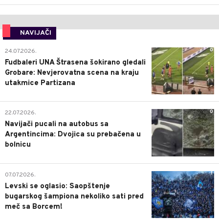
NAVIJAČI
0
24.07.2026.
Fudbaleri UNA Štrasena šokirano gledali
Grobare: Nevjerovatna scena na kraju
utakmice Partizana
0
22.07.2026.
Navijači pucali na autobus sa
Argentincima: Dvojica su prebačena u
bolnicu
1
07.07.2026.
Levski se oglasio: Saopštenje
bugarskog šampiona nekoliko sati pred
meč sa Borcem!