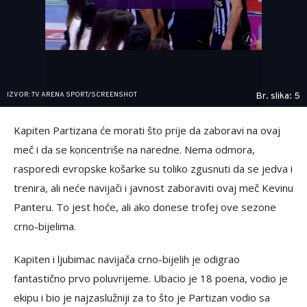
IZVOR: TV ARENA SPORT/SCREENSHOT
Br. slika: 5
Kapiten Partizana će morati što prije da zaboravi na ovaj
meč i da se koncentriše na naredne. Nema odmora,
rasporedi evropske košarke su toliko zgusnuti da se jedva i
trenira, ali neće navijači i javnost zaboraviti ovaj meč Kevinu
Panteru. To jest hoće, ali ako donese trofej ove sezone
crno-bijelima.
Kapiten i ljubimac navijača crno-bijelih je odigrao
fantastično prvo poluvrijeme. Ubacio je 18 poena, vodio je
ekipu i bio je najzaslužniji za to što je Partizan vodio sa