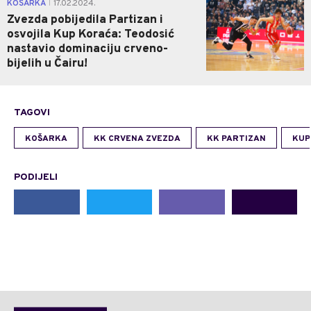
1
KOŠARKA
17.02.2024.
|
Zvezda pobijedila Partizan i
osvojila Kup Koraća: Teodosić
nastavio dominaciju crveno-
bijelih u Čairu!
TAGOVI
KOŠARKA
KK CRVENA ZVEZDA
KK PARTIZAN
KUP
PODIJELI