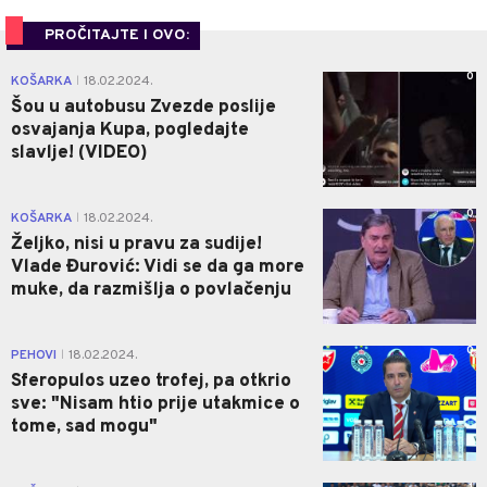
PROČITAJTE I OVO:
0
KOŠARKA
18.02.2024.
|
Šou u autobusu Zvezde poslije
osvajanja Kupa, pogledajte
slavlje! (VIDEO)
0
KOŠARKA
18.02.2024.
|
Željko, nisi u pravu za sudije!
Vlade Đurović: Vidi se da ga more
muke, da razmišlja o povlačenju
0
PEHOVI
18.02.2024.
|
Sferopulos uzeo trofej, pa otkrio
sve: "Nisam htio prije utakmice o
tome, sad mogu"