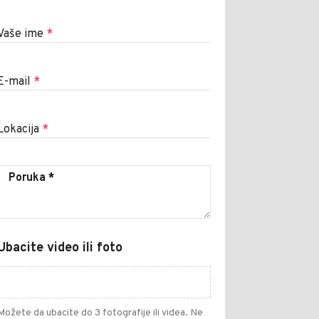
Vaše ime
*
E-mail
*
Lokacija
*
Ubacite video ili foto
Možete da ubacite do 3 fotografije ili videa. Ne