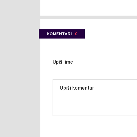
KOMENTARI
0
Upiši ime