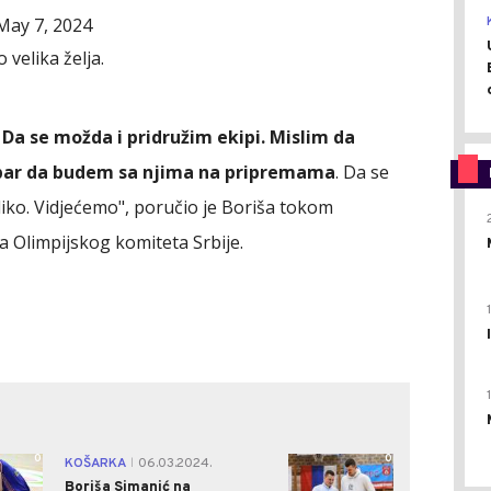
May 7, 2024
 velika želja.
 Da se možda i pridružim ekipi. Mislim da
bar da budem sa njima na pripremama
. Da se
ko. Vidjećemo", poručio je Boriša tokom
 Olimpijskog komiteta Srbije.
0
0
KOŠARKA
06.03.2024.
|
Boriša Simanić na