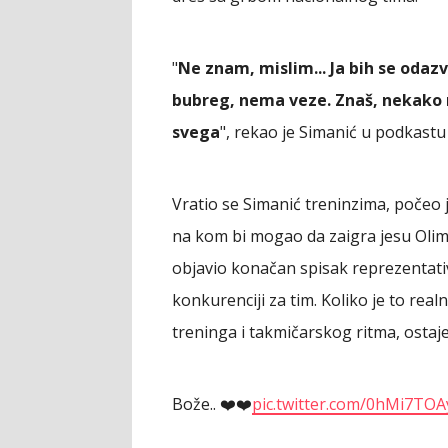
"
Ne znam, mislim... Ja bih se odaz
bubreg, nema veze. Znaš, nekako m
svega
", rekao je Simanić u podkast
Vratio se Simanić treninzima, počeo j
na kom bi mogao da zaigra jesu Olimpi
objavio konačan spisak reprezentati
konkurenciji za tim. Koliko je to rea
treninga i takmičarskog ritma, ostaje 
Bože.. ❤️❤️
pic.twitter.com/0hMi7TOA