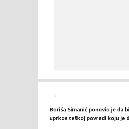
Bojan
AUTOR
0
Jakovljević
Boriša Simanić ponovio je da bi
uprkos teškoj povredi koju je d