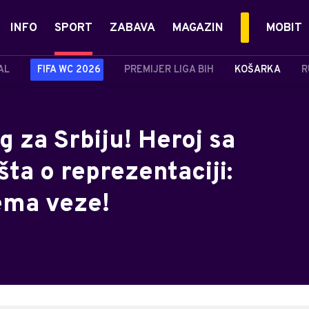
INFO
SPORT
ZABAVA
MAGAZIN
MOBIT
AL
FIFA WC 2026
PREMIJER LIGA BIH
KOŠARKA
R
g za Srbiju! Heroj sa
a o reprezentaciji:
ema veze!