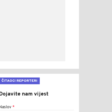
ČITAOCI REPORTERI
Dojavite nam vijest
Naslov
*