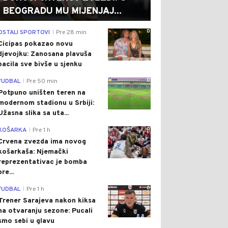
BEOGRADU MU MIJENJAJ...
0
OSTALI SPORTOVI
Pre 28 min
|
Cicipas pokazao novu
djevojku: Zanosana plavuša
bacila sve bivše u sjenku
0
FUDBAL
Pre 50 min
|
Potpuno uništen teren na
modernom stadionu u Srbiji:
Užasna slika sa uta...
0
KOŠARKA
Pre 1 h
|
Crvena zvezda ima novog
košarkaša: Njemački
reprezentativac je bomba
pre...
0
FUDBAL
Pre 1 h
|
Trener Sarajeva nakon kiksa
na otvaranju sezone: Pucali
smo sebi u glavu