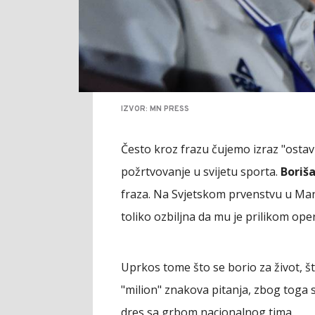
IZVOR: MN PRESS
Često kroz frazu čujemo izraz "ostavi
požrtvovanje u svijetu sporta.
Boriš
fraza. Na Svjetskom prvenstvu u Manil
toliko ozbiljna da mu je prilikom ope
Uprkos tome što se borio za život, što
"milion" znakova pitanja, zbog toga 
dres sa grbom nacionalnog tima.