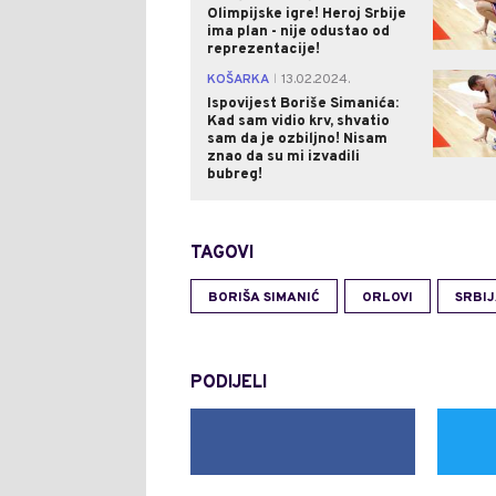
Olimpijske igre! Heroj Srbije
ima plan - nije odustao od
reprezentacije!
KOŠARKA
13.02.2024.
|
Ispovijest Boriše Simanića:
Kad sam vidio krv, shvatio
sam da je ozbiljno! Nisam
znao da su mi izvadili
bubreg!
TAGOVI
BORIŠA SIMANIĆ
ORLOVI
SRBI
PODIJELI