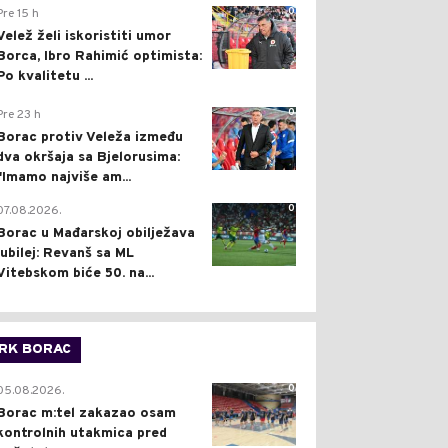
0
Pre 15 h
Velež želi iskoristiti umor
Borca, Ibro Rahimić optimista:
Po kvalitetu ...
0
Pre 23 h
Borac protiv Veleža između
dva okršaja sa Bjelorusima:
"Imamo najviše am...
0
07.08.2026.
Borac u Mađarskoj obilježava
jubilej: Revanš sa ML
Vitebskom biće 50. na...
RK BORAC
0
05.08.2026.
Borac m:tel zakazao osam
kontrolnih utakmica pred