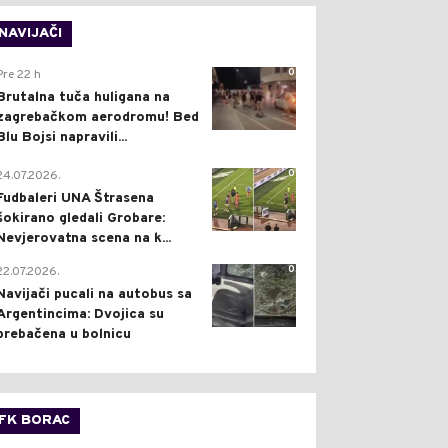
NAVIJAČI
0
Pre 22 h
Brutalna tuča huligana na
zagrebačkom aerodromu! Bed
Blu Bojsi napravili...
0
24.07.2026.
Fudbaleri UNA Štrasena
šokirano gledali Grobare:
Nevjerovatna scena na k...
0
22.07.2026.
Navijači pucali na autobus sa
Argentincima: Dvojica su
prebačena u bolnicu
FK BORAC