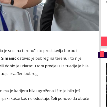
o je srce na terenu" i to predstavlja borbu i
a Simanić
ostavio je bubreg na terenu i to nije
i dobio je udarac u tom predjelu i situacija je bila
racije izvađen bubreg.
 mu je karijera bila ugrožena i što je bilo još
srpski košarkaš ne odustaje. Želi ponovo da obuče