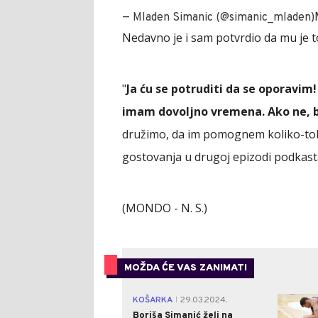
— Mladen Simanic (@simanic_mladen)
Nedavno je i sam potvrdio da mu je to
"
Ja ću se potruditi da se oporavim!
imam dovoljno vremena. Ako ne, 
družimo, da im pomognem koliko-toli
gostovanja u drugoj epizodi podkasta
(MONDO - N. S.)
MOŽDA ĆE VAS ZANIMATI
KOŠARKA
29.03.2024.
|
Boriša Simanić želi na