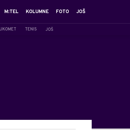
M:TEL
KOLUMNE
FOTO
JOŠ
UKOMET
TENIS
JOŠ