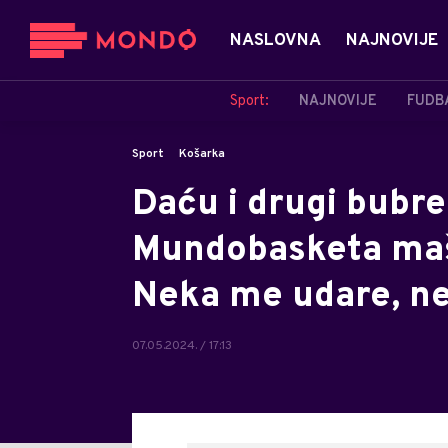
NASLOVNA
NAJNOVIJE
Sport:
NAJNOVIJE
FUDB
Sport
Košarka
Daću i drugi bubre
Mundobasketa mašt
Neka me udare, n
07.05.2024. / 17:13