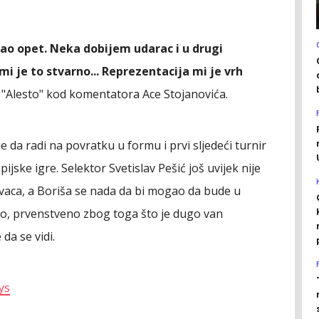
vao opet. Neka dobijem udarac i u drugi
i je to stvarno... Reprezentacija mi je vrh
u "Alesto" kod komentatora Ace Stojanovića.
e da radi na povratku u formu i prvi sljedeći turnir
jske igre. Selektor Svetislav Pešić još uvijek nije
vaca, a Boriša se nada da bi mogao da bude u
lno, prvenstveno zbog toga što je dugo van
da se vidi.
ys