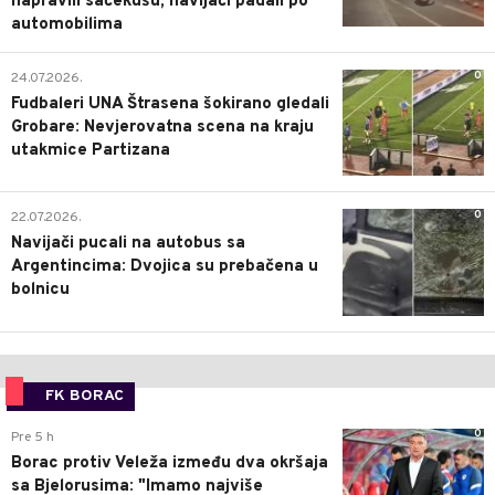
napravili sačekušu, navijači padali po
automobilima
0
24.07.2026.
Fudbaleri UNA Štrasena šokirano gledali
Grobare: Nevjerovatna scena na kraju
utakmice Partizana
0
22.07.2026.
Navijači pucali na autobus sa
Argentincima: Dvojica su prebačena u
bolnicu
FK BORAC
0
Pre 5 h
Borac protiv Veleža između dva okršaja
sa Bjelorusima: "Imamo najviše