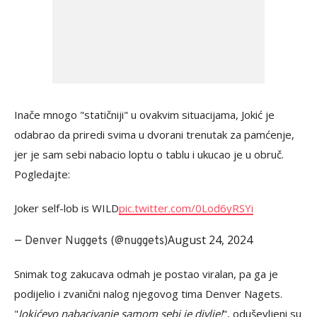
Inače mnogo "statičniji" u ovakvim situacijama, Jokić je
odabrao da priredi svima u dvorani trenutak za pamćenje,
jer je sam sebi nabacio loptu o tablu i ukucao je u obruč.
Pogledajte:
Joker self-lob is WILD
pic.twitter.com/0Lod6yRSYi
August 24, 2024
— Denver Nuggets (@nuggets)
Snimak tog zakucava odmah je postao viralan, pa ga je
podijelio i zvanični nalog njegovog tima Denver Nagets.
"
Jokićevo nabacivanje samom sebi je divlje!
", oduševljeni su