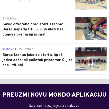
0
27.07.2026.
Savić otvoreno pred start sezone:
Borac napada titulu, klub ulazi bez
dugova prema igračima!
0
RUKOMET
27.07.2026.
|
Borac krenuo jako od starta, igrači
jedva dočekali početak priprema: Cilj se
zna - titula!
PREUZMI NOVU MONDO APLIKACIJU
Savršen spoj vijesti i zabave.