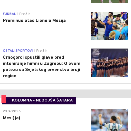
0
FUDBAL
Pre 3 h
|
Preminuo otac Lionela Mesija
0
OSTALI SPORTOVI
Pre 3 h
|
Crnogorci spustili glave pred
intoniranje himni u Zagrebu: O ovom
potezu sa Svjetskog prvenstva bruji
region
KOLUMNA - NEBOJŠA ŠATARA
0
23.07.2026.
Mesi(ja)