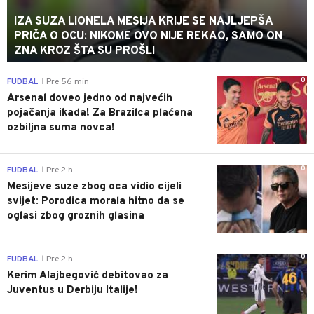
IZA SUZA LIONELA MESIJA KRIJE SE NAJLJEPŠA
PRIČA O OCU: NIKOME OVO NIJE REKAO, SAMO ON
ZNA KROZ ŠTA SU PROŠLI
0
FUDBAL
Pre 56 min
|
Arsenal doveo jedno od najvećih
pojačanja ikada! Za Brazilca plaćena
ozbiljna suma novca!
0
FUDBAL
Pre 2 h
|
Mesijeve suze zbog oca vidio cijeli
svijet: Porodica morala hitno da se
oglasi zbog groznih glasina
0
FUDBAL
Pre 2 h
|
Kerim Alajbegović debitovao za
Juventus u Derbiju Italije!