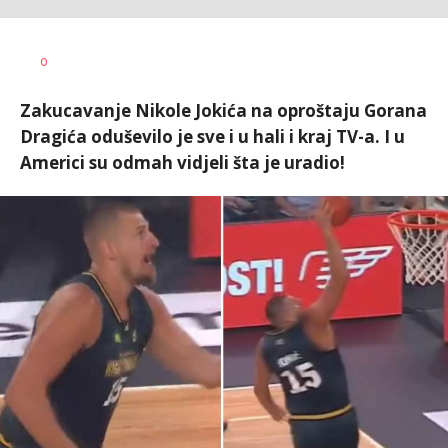
Nebojša
AUTOR
0
Šatara
Zakucavanje Nikole Jokića na oproštaju Gorana
Dragića oduševilo je sve i u hali i kraj TV-a. I u
Americi su odmah vidjeli šta je uradio!