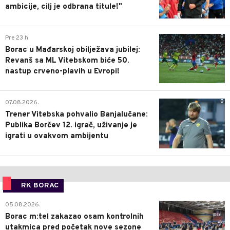
ambicije, cilj je odbrana titule!"
0
Pre 23 h
Borac u Mađarskoj obilježava jubilej:
Revanš sa ML Vitebskom biće 50.
nastup crveno-plavih u Evropi!
0
07.08.2026.
Trener Vitebska pohvalio Banjalučane:
Publika Borčev 12. igrač, uživanje je
igrati u ovakvom ambijentu
RK BORAC
0
05.08.2026.
Borac m:tel zakazao osam kontrolnih
utakmica pred početak nove sezone