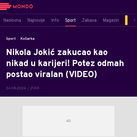
Naslovna
Najnovije
Info
Sport
Zabava
Magazin
M
Sport
Košarka
Nikola Jokić zakucao kao
nikad u karijeri! Potez odmah
postao viralan (VIDEO)
24.08.2024. / 21:59