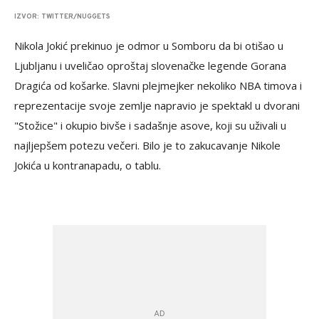
IZVOR: TWITTER/NUGGETS
Nikola Jokić prekinuo je odmor u Somboru da bi otišao u
Ljubljanu i uveličao oproštaj slovenačke legende Gorana
Dragića od košarke. Slavni plejmejker nekoliko NBA timova i
reprezentacije svoje zemlje napravio je spektakl u dvorani
"Stožice" i okupio bivše i sadašnje asove, koji su uživali u
najljepšem potezu večeri. Bilo je to zakucavanje Nikole
Jokića u kontranapadu, o tablu.