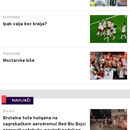
2
15.07.2026.
Ipak valja bez kralja?
0
17.05.2026.
Mostarske kiše
NAVIJAČI
0
Pre 4 h
Brutalna tuča huligana na
zagrebačkom aerodromu! Bed Blu Bojsi