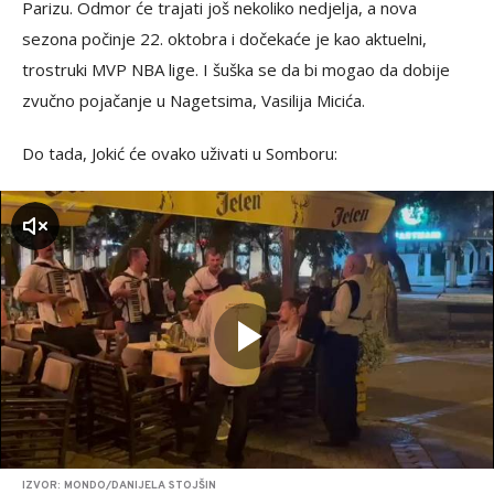
Parizu. Odmor će trajati još nekoliko nedjelja, a nova
sezona počinje 22. oktobra i dočekaće je kao aktuelni,
trostruki MVP NBA lige. I šuška se da bi mogao da dobije
zvučno pojačanje u Nagetsima, Vasilija Micića.
Do tada, Jokić će ovako uživati u Somboru:
zvuk
IZVOR: MONDO/DANIJELA STOJŠIN