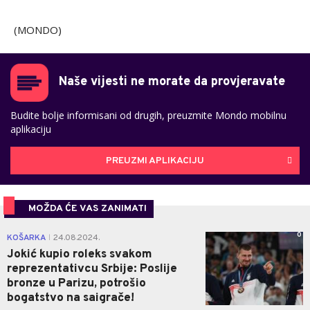
(MONDO)
Naše vijesti ne morate da provjeravate
Budite bolje informisani od drugih, preuzmite Mondo mobilnu
aplikaciju
PREUZMI APLIKACIJU
MOŽDA ĆE VAS ZANIMATI
0
KOŠARKA
24.08.2024.
|
Jokić kupio roleks svakom
reprezentativcu Srbije: Poslije
bronze u Parizu, potrošio
bogatstvo na saigrače!