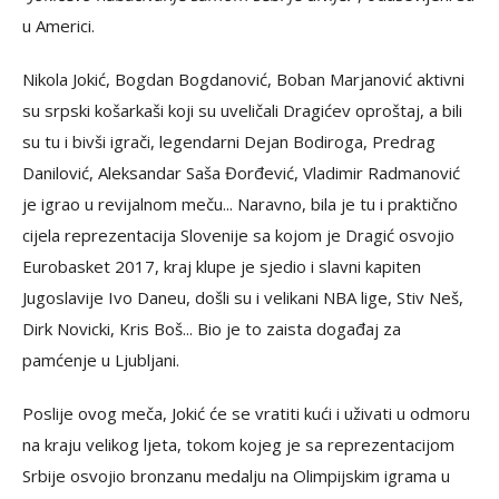
u Americi.
Nikola Jokić, Bogdan Bogdanović, Boban Marjanović aktivni
su srpski košarkaši koji su uveličali Dragićev oproštaj, a bili
su tu i bivši igrači, legendarni Dejan Bodiroga, Predrag
Danilović, Aleksandar Saša Đorđević, Vladimir Radmanović
je igrao u revijalnom meču... Naravno, bila je tu i praktično
cijela reprezentacija Slovenije sa kojom je Dragić osvojio
Eurobasket 2017, kraj klupe je sjedio i slavni kapiten
Jugoslavije Ivo Daneu, došli su i velikani NBA lige, Stiv Neš,
Dirk Novicki, Kris Boš... Bio je to zaista događaj za
pamćenje u Ljubljani.
Poslije ovog meča, Jokić će se vratiti kući i uživati u odmoru
na kraju velikog ljeta, tokom kojeg je sa reprezentacijom
Srbije osvojio bronzanu medalju na Olimpijskim igrama u