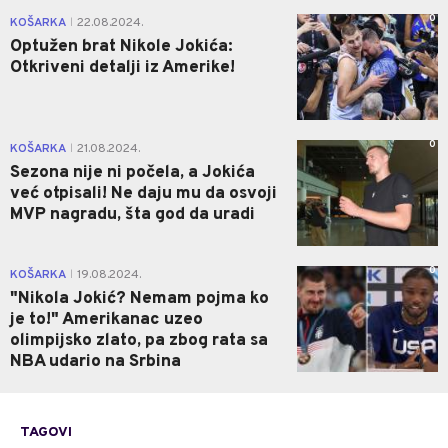
0
KOŠARKA
22.08.2024.
|
Optužen brat Nikole Jokića:
Otkriveni detalji iz Amerike!
0
KOŠARKA
21.08.2024.
|
Sezona nije ni počela, a Jokića
već otpisali! Ne daju mu da osvoji
MVP nagradu, šta god da uradi
0
KOŠARKA
19.08.2024.
|
"Nikola Jokić? Nemam pojma ko
je to!" Amerikanac uzeo
olimpijsko zlato, pa zbog rata sa
NBA udario na Srbina
TAGOVI