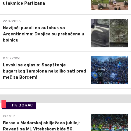
utakmice Partizana
0
22.07.2026.
Navijači pucali na autobus sa
Argentincima: Dvojica su prebačena u
bolnicu
1
07.07.2026.
Levski se oglasio: Saopštenje
bugarskog šampiona nekoliko sati pred
meč sa Borcem!
FK BORAC
0
Pre 10 h
Borac u Mađarskoj obilježava jubilej:
Revanš sa ML Vitebskom biće 50.