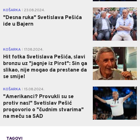
0
KOŠARKA
23.08.2024.
|
"Desna ruka" Svetislava Pešića
ide u Bajern
0
KOŠARKA
17.08.2024.
|
Hit fotka Svetislava Pešića, slavi
bronzu uz "jagnje iz Pirot": Sin ga
slikao, nije mogao da prestane da
se smije!
0
KOŠARKA
15.08.2024.
|
"Amerikanci? Provukli su se
protiv nas!" Svetislav Pešić
progovorio o "čudnim stvarima"
na meču sa SAD
TAGOVI