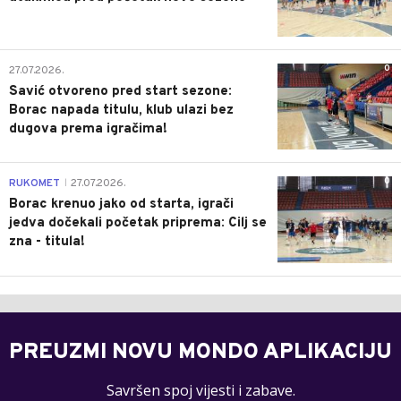
0
27.07.2026.
Savić otvoreno pred start sezone:
Borac napada titulu, klub ulazi bez
dugova prema igračima!
0
RUKOMET
27.07.2026.
|
Borac krenuo jako od starta, igrači
jedva dočekali početak priprema: Cilj se
zna - titula!
PREUZMI NOVU MONDO APLIKACIJU
Savršen spoj vijesti i zabave.