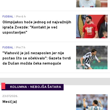
0
FUDBAL
Pre 6 h
|
Olimpijakos hoće jednog od najvažnijih
igrača Zvezde: "Kontakt je već
uspostavljen"
0
FUDBAL
Pre 7 h
|
"Vlahović je još nezaposlen jer nije
postao što se očekivalo": Gazeta tvrdi
da Dušan možda čeka nemoguće
KOLUMNA - NEBOJŠA ŠATARA
0
23.07.2026.
Mesi(ja)