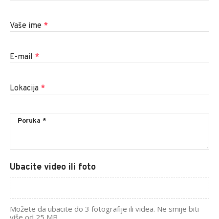
Vaše ime
*
E-mail
*
Lokacija
*
Ubacite video ili foto
Možete da ubacite do 3 fotografije ili videa. Ne smije biti
više od 25 MB.