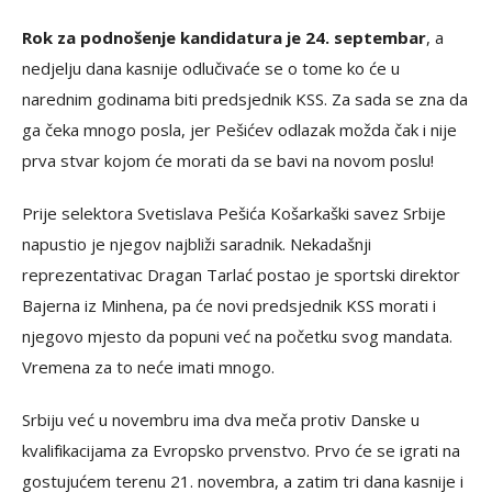
Rok za podnošenje kandidatura je 24. septembar
, a
nedjelju dana kasnije odlučivaće se o tome ko će u
narednim godinama biti predsjednik KSS. Za sada se zna da
ga čeka mnogo posla, jer Pešićev odlazak možda čak i nije
prva stvar kojom će morati da se bavi na novom poslu!
Prije selektora Svetislava Pešića Košarkaški savez Srbije
napustio je njegov najbliži saradnik. Nekadašnji
reprezentativac Dragan Tarlać postao je sportski direktor
Bajerna iz Minhena, pa će novi predsjednik KSS morati i
njegovo mjesto da popuni već na početku svog mandata.
Vremena za to neće imati mnogo.
Srbiju već u novembru ima dva meča protiv Danske u
kvalifikacijama za Evropsko prvenstvo. Prvo će se igrati na
gostujućem terenu 21. novembra, a zatim tri dana kasnije i