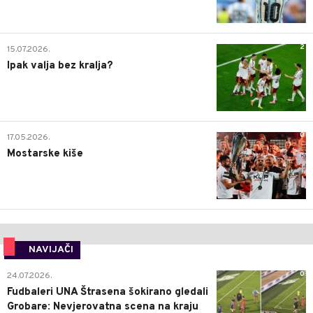
2
15.07.2026.
Ipak valja bez kralja?
0
17.05.2026.
Mostarske kiše
NAVIJAČI
0
24.07.2026.
Fudbaleri UNA Štrasena šokirano gledali
Grobare: Nevjerovatna scena na kraju