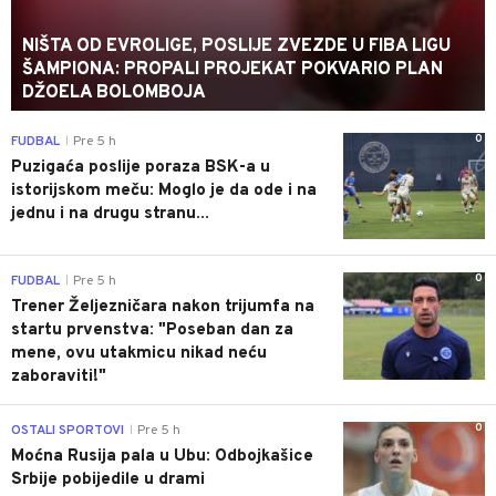
NIŠTA OD EVROLIGE, POSLIJE ZVEZDE U FIBA LIGU
ŠAMPIONA: PROPALI PROJEKAT POKVARIO PLAN
DŽOELA BOLOMBOJA
0
FUDBAL
Pre 5 h
|
Puzigaća poslije poraza BSK-a u
istorijskom meču: Moglo je da ode i na
jednu i na drugu stranu...
0
FUDBAL
Pre 5 h
|
Trener Željezničara nakon trijumfa na
startu prvenstva: "Poseban dan za
mene, ovu utakmicu nikad neću
zaboraviti!"
0
OSTALI SPORTOVI
Pre 5 h
|
Moćna Rusija pala u Ubu: Odbojkašice
Srbije pobijedile u drami