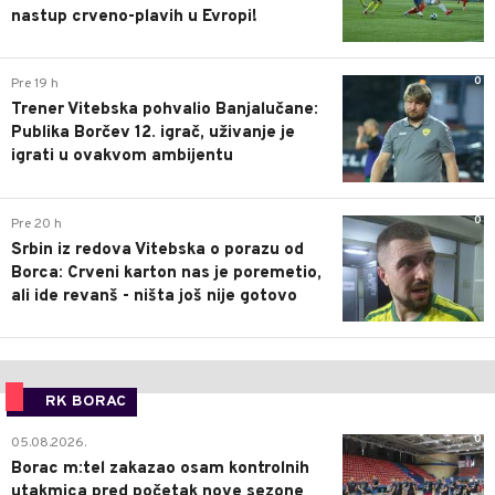
nastup crveno-plavih u Evropi!
0
Pre 19 h
Trener Vitebska pohvalio Banjalučane:
Publika Borčev 12. igrač, uživanje je
igrati u ovakvom ambijentu
0
Pre 20 h
Srbin iz redova Vitebska o porazu od
Borca: Crveni karton nas je poremetio,
ali ide revanš - ništa još nije gotovo
RK BORAC
0
05.08.2026.
Borac m:tel zakazao osam kontrolnih
utakmica pred početak nove sezone