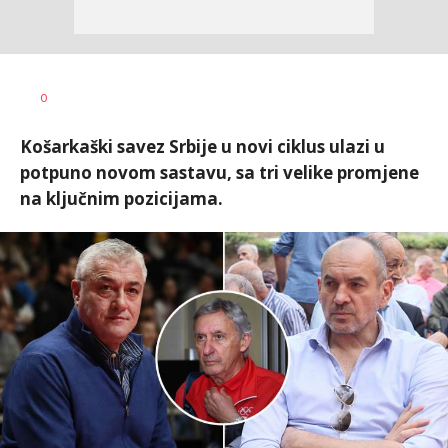
Nebojša
AUTOR
0
Šatara
Košarkaški savez Srbije u novi ciklus ulazi u
potpuno novom sastavu, sa tri velike promjene
na ključnim pozicijama.