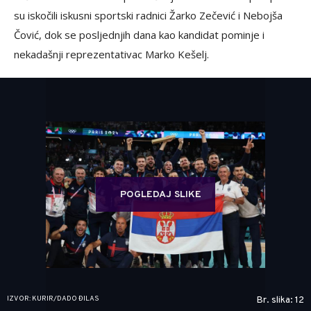
su iskočili iskusni sportski radnici Žarko Zečević i Nebojša
Čović, dok se posljednjih dana kao kandidat pominje i
nekadašnji reprezentativac Marko Kešelj.
POGLEDAJ SLIKE
IZVOR: KURIR/DADO ĐILAS
Br. slika: 12