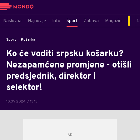
Naslovna
Najnovije
Info
Sport
Zabava
Magazin
M
Sport
Košarka
Ko će voditi srpsku košarku?
Nezapamćene promjene - otišli
predsjednik, direktor i
selektor!
10.09.2024. / 13:13