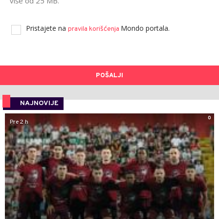
više od 25 MB.
Pristajete na
Mondo portala.
pravila korišćenja
POŠALJI
NAJNOVIJE
0
Pre 2 h