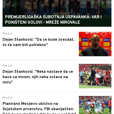
PREMIJERLIGAŠKA SUBOTNJA USPAVANKA: VAR I
PONIŠTENI GOLOVI - MREŽE MIROVALE
0
Pre 2 h
Dejan Stanković: "Da se bude zvezdaš,
to će nam biti potrebno"
0
Pre 3 h
Dejan Stanković: "Neka nastave da se
bave sa mnom, njih neka ostave na
miru"
0
Pre 3 h
Planirano Mesijevo ubistvo na
Svjetskom prvenstvu, FBI obaviješten: