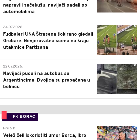
napravili sačekušu, navijači padali po
automobilima
0
24.07.2026.
Fudbaleri UNA Štrasena šokirano gledali
Grobare: Nevjerovatna scena na kraju
utakmice Partizana
0
22.07.2026.
Navijači pucali na autobus sa
Argentincima: Dvojica su prebačena u
bolnicu
FK BORAC
0
Pre 5 h
Velež želi iskoristiti umor Borca, Ibro