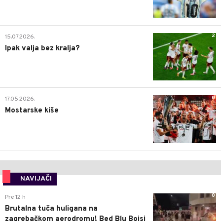
2
15.07.2026.
Ipak valja bez kralja?
0
17.05.2026.
Mostarske kiše
NAVIJAČI
0
Pre 12 h
Brutalna tuča huligana na
zagrebačkom aerodromu! Bed Blu Bojsi