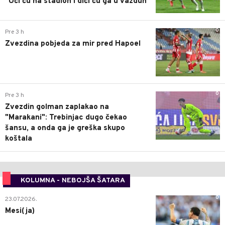
"Ući ću na stadion i dići ću ga u vazduh"
0
Pre 3 h
Zvezdina pobjeda za mir pred Hapoel
0
Pre 3 h
Zvezdin golman zaplakao na
"Marakani": Trebinjac dugo čekao
šansu, a onda ga je greška skupo
koštala
KOLUMNA - NEBOJŠA ŠATARA
0
23.07.2026.
Mesi(ja)