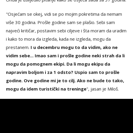
"Osjećam se okej, vidi se po mojim pokretima da nemam
više 30 godina. Prošle godine sam se plašio. Sebi sam
najveći kritičar, postavim sebi ciljeve i šta moram da uradim
i kako to mora da izgleda, kada ne izgleda, mogu da
prestanem.
I u decembru mogu to da vidim, ako ne
vidim sebe... Imao sam i prošle godine neki strah da li
mogu da pomognem ekipi. Da li mogu ekipu da
napravim boljom i za 1 odsto? Uspio sam to prošle
godine. Ove godine mi je to cilj. Ako ne bude to tako,
mogu da idem turistički na treninge
", jasan je Miloš.