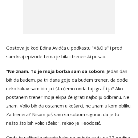
Gostova je kod Edina Avidća u podkastu "X&O's" i pred
sam kraj epizode tema je bila i trenerski posao.
"
Ne znam. To je moja borba sam sa sobom
. Jedan dan
bih da budem, pa tri dana gdje da budem trener, da dođe
neko kakav sam bio ja i šta ćemo onda taj igrač i ja? Ako
postanem trener moja ekipa će igrati najbolju odbranu. Ne
znam. Volio bih da ostanem u košarci, ne znam u kom obliku.
Za trenera? Nisam još sam sa sobom siguran da je to
nešto što bih volio i želio", rekao je Teodosić.
Onda je uslijedilo pitanje kako se osjeća sada sa 37 godina.