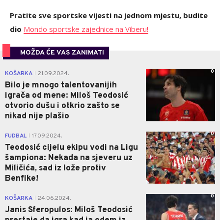
Pratite sve sportske vijesti na jednom mjestu, budite
dio
Mondo sportske zajednice na Viberu!
MOŽDA ĆE VAS ZANIMATI
0
KOŠARKA
21.09.2024.
|
Bilo je mnogo talentovanijih
igrača od mene: Miloš Teodosić
otvorio dušu i otkrio zašto se
nikad nije plašio
0
FUDBAL
17.09.2024.
|
Teodosić cijelu ekipu vodi na Ligu
šampiona: Nekada na sjeveru uz
Miličića, sad iz lože protiv
Benfike!
0
KOŠARKA
24.06.2024.
|
Janis Sferopulos: Miloš Teodosić