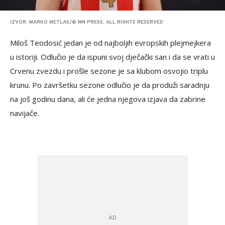
IZVOR: MARKO METLAS/© MN PRESS, ALL RIGHTS RESERVED
Miloš Teodosić jedan je od najboljih evropskih plejmejkera
u istoriji. Odlučio je da ispuni svoj dječački san i da se vrati u
Crvenu zvezdu i prošle sezone je sa klubom osvojio triplu
krunu. Po završetku sezone odlučio je da produži saradnju
na još godinu dana, ali će jedna njegova izjava da zabrine
navijače.