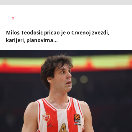
Dragan
AUTOR
0
Šutvić
Miloš Teodosić pričao je o Crvenoj zvezdi,
karijeri, planovima...