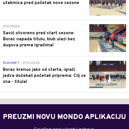
utakmica pred početak nove sezone
0
27.07.2026.
Savić otvoreno pred start sezone:
Borac napada titulu, klub ulazi bez
dugova prema igračima!
0
RUKOMET
27.07.2026.
|
Borac krenuo jako od starta, igrači
jedva dočekali početak priprema: Cilj se
zna - titula!
PREUZMI NOVU MONDO APLIKACIJU