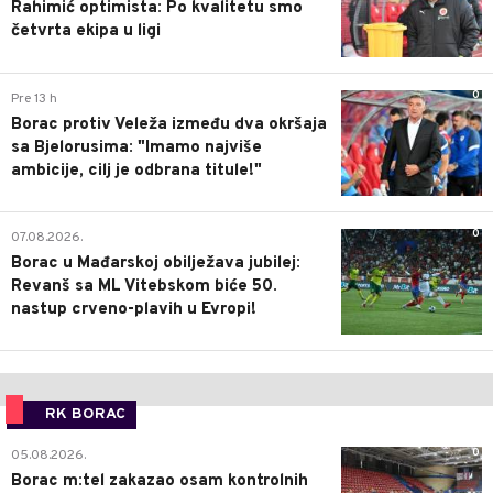
Rahimić optimista: Po kvalitetu smo
četvrta ekipa u ligi
0
Pre 13 h
Borac protiv Veleža između dva okršaja
sa Bjelorusima: "Imamo najviše
ambicije, cilj je odbrana titule!"
0
07.08.2026.
Borac u Mađarskoj obilježava jubilej:
Revanš sa ML Vitebskom biće 50.
nastup crveno-plavih u Evropi!
RK BORAC
0
05.08.2026.
Borac m:tel zakazao osam kontrolnih