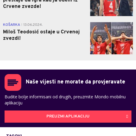
prestaje da igra kad ja odem iz
Crvene zvezde!
0
KOŠARKA
13.06.2024.
|
Miloš Teodosić ostaje u Crvenoj
zvezdi!
Naše vijesti ne morate da provjeravate
Budite bolje informisani od drugih, preuzmite Mondo mobilnu
aplikaciju
PREUZMI APLIKACIJU