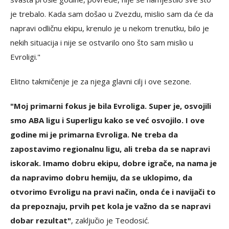
je trebalo. Kada sam došao u Zvezdu, mislio sam da će da
napravi odličnu ekipu, krenulo je u nekom trenutku, bilo je
nekih situacija i nije se ostvarilo ono što sam mislio u
Evroligi."
Elitno takmičenje je za njega glavni cilj i ove sezone.
"Moj primarni fokus je bila Evroliga. Super je, osvojili
smo ABA ligu i Superligu kako se već osvojilo. I ove
godine mi je primarna Evroliga. Ne treba da
zapostavimo regionalnu ligu, ali treba da se napravi
iskorak. Imamo dobru ekipu, dobre igrače, na nama je
da napravimo dobru hemiju, da se uklopimo, da
otvorimo Evroligu na pravi način, onda će i navijači to
da prepoznaju, prvih pet kola je važno da se napravi
dobar rezultat"
, zaključio je Teodosić.