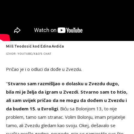
Milš Teodosić kod Edina Avdića
IZVOR: YOUTUBE/X&O'S CHAT
Pričao je i o odluci da dođe u Zvezdu.
"
Stvarno sam razmišljao o dolasku u Zvezdu dugo,
bila mi je želja da igram u Zvezdi. Stvarno sam to htio,
ali sam uvijek pričao da ne mogu da dođem u Zvezdu i
da budem 15. u Evroligi
. Biću sa Bolonjom 13, to nije
problem, tamo sam stranac. Volim Bolonju, imam prijatelje
tamo, ali Zvezdu gledam kao svoju. Okej, dešavalo se
svašta prošle godine, povrede, nije se namjestilo sve što