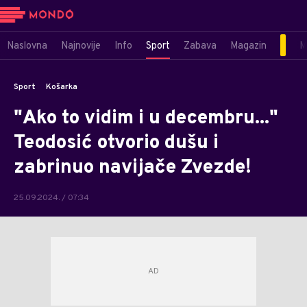
Naslovna
Najnovije
Info
Sport
Zabava
Magazin
M
Sport
Košarka
"Ako to vidim i u decembru..."
Teodosić otvorio dušu i
zabrinuo navijače Zvezde!
25.09.2024. / 07:34