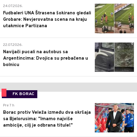
0
24.07.2026.
Fudbaleri UNA Štrasena šokirano gledali
Grobare: Nevjerovatna scena na kraju
utakmice Partizana
0
22.07.2026.
Navijači pucali na autobus sa
Argentincima: Dvojica su prebačena u
bolnicu
FK BORAC
0
Pre 7 h
Borac protiv Veleža između dva okršaja
sa Bjelorusima: "Imamo najviše
ambicije, cilj je odbrana titule!"