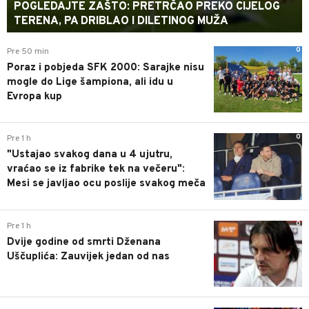
POGLEDAJTE ZAŠTO: PRETRČAO PREKO CIJELOG
TERENA, PA DRIBLAO I DILETINOG MUŽA
0
Pre 50 min
Poraz i pobjeda SFK 2000: Sarajke nisu
mogle do Lige šampiona, ali idu u
Evropa kup
0
Pre 1 h
"Ustajao svakog dana u 4 ujutru,
vraćao se iz fabrike tek na večeru":
Mesi se javljao ocu poslije svakog meča
0
Pre 1 h
Dvije godine od smrti Dženana
Uščuplića: Zauvijek jedan od nas