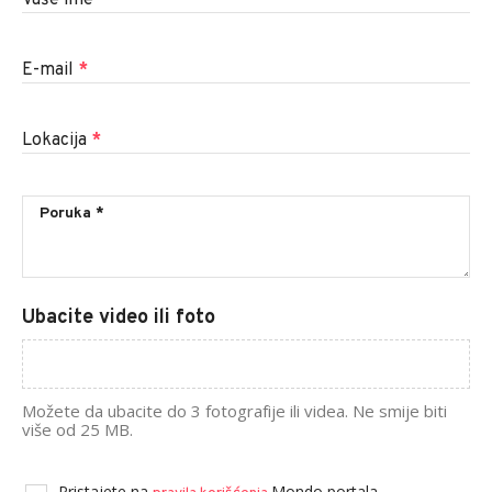
Vaše ime
*
E-mail
*
Lokacija
*
Ubacite video ili foto
Možete da ubacite do 3 fotografije ili videa. Ne smije biti
više od 25 MB.
Pristajete na
Mondo portala.