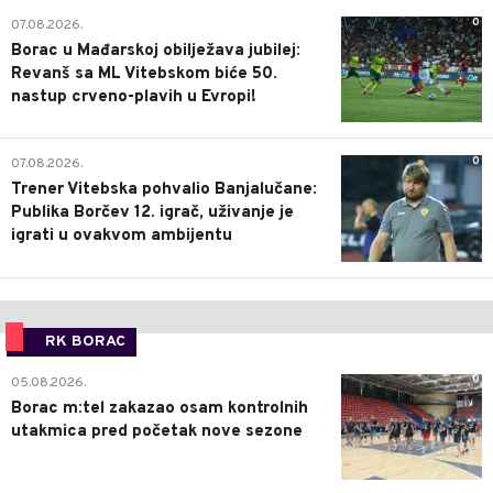
0
07.08.2026.
Borac u Mađarskoj obilježava jubilej:
Revanš sa ML Vitebskom biće 50.
nastup crveno-plavih u Evropi!
0
07.08.2026.
Trener Vitebska pohvalio Banjalučane:
Publika Borčev 12. igrač, uživanje je
igrati u ovakvom ambijentu
RK BORAC
0
05.08.2026.
Borac m:tel zakazao osam kontrolnih
utakmica pred početak nove sezone