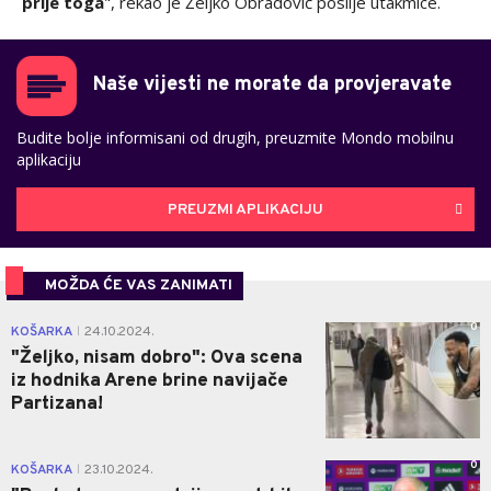
prije toga
", rekao je Željko Obradović poslije utakmice.
Naše vijesti ne morate da provjeravate
Budite bolje informisani od drugih, preuzmite Mondo mobilnu
aplikaciju
PREUZMI APLIKACIJU
MOŽDA ĆE VAS ZANIMATI
0
KOŠARKA
24.10.2024.
|
"Željko, nisam dobro": Ova scena
iz hodnika Arene brine navijače
Partizana!
0
KOŠARKA
23.10.2024.
|