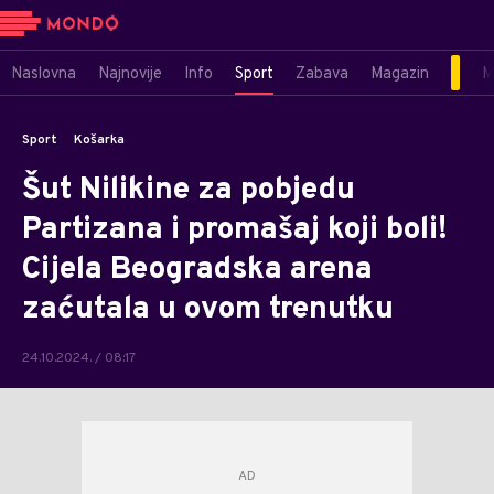
Naslovna
Najnovije
Info
Sport
Zabava
Magazin
M
Sport
Košarka
Šut Nilikine za pobjedu
Partizana i promašaj koji boli!
Cijela Beogradska arena
zaćutala u ovom trenutku
24.10.2024. / 08:17