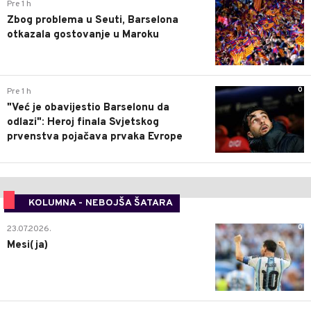
0
Pre 1 h
Zbog problema u Seuti, Barselona
otkazala gostovanje u Maroku
0
Pre 1 h
"Već je obavijestio Barselonu da
odlazi": Heroj finala Svjetskog
prvenstva pojačava prvaka Evrope
KOLUMNA - NEBOJŠA ŠATARA
0
23.07.2026.
Mesi(ja)