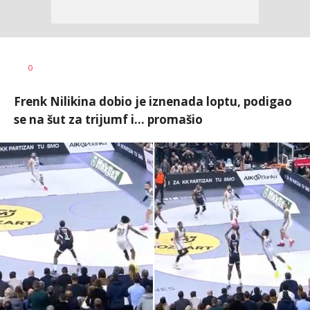
Bojan
AUTOR
0
Jakovljević
Frenk Nilikina dobio je iznenada loptu, podigao
se na šut za trijumf i... promašio