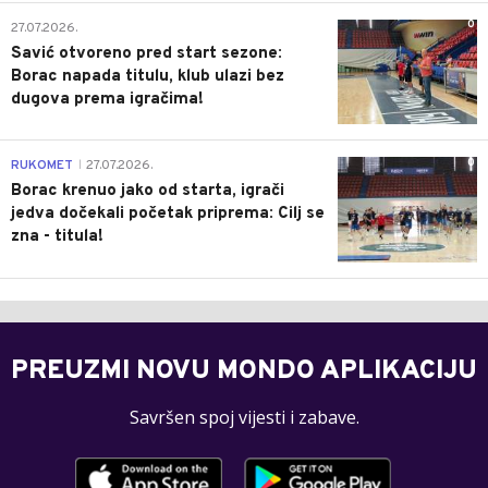
0
27.07.2026.
Savić otvoreno pred start sezone:
Borac napada titulu, klub ulazi bez
dugova prema igračima!
0
RUKOMET
27.07.2026.
|
Borac krenuo jako od starta, igrači
jedva dočekali početak priprema: Cilj se
zna - titula!
PREUZMI NOVU MONDO APLIKACIJU
Savršen spoj vijesti i zabave.