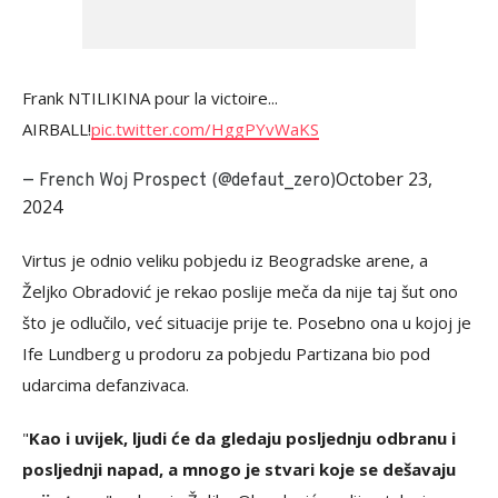
Frank NTILIKINA pour la victoire...
AIRBALL!
pic.twitter.com/HggPYvWaKS
October 23,
— French Woj Prospect (@defaut_zero)
2024
Virtus je odnio veliku pobjedu iz Beogradske arene, a
Željko Obradović je rekao poslije meča da nije taj šut ono
što je odlučilo, već situacije prije te. Posebno ona u kojoj je
Ife Lundberg u prodoru za pobjedu Partizana bio pod
udarcima defanzivaca.
"
Kao i uvijek, ljudi će da gledaju posljednju odbranu i
posljednji napad, a mnogo je stvari koje se dešavaju