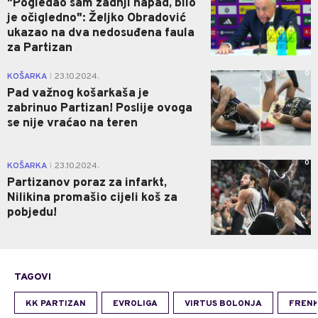
"Pogledao sam zadnji napad, bilo
je očigledno": Željko Obradović
ukazao na dva nedosuđena faula
za Partizan
0
KOŠARKA
23.10.2024.
|
Pad važnog košarkaša je
zabrinuo Partizan! Poslije ovoga
se nije vraćao na teren
0
KOŠARKA
23.10.2024.
|
Partizanov poraz za infarkt,
Nilikina promašio cijeli koš za
pobjedu!
TAGOVI
KK PARTIZAN
EVROLIGA
VIRTUS BOLONJA
FRENK