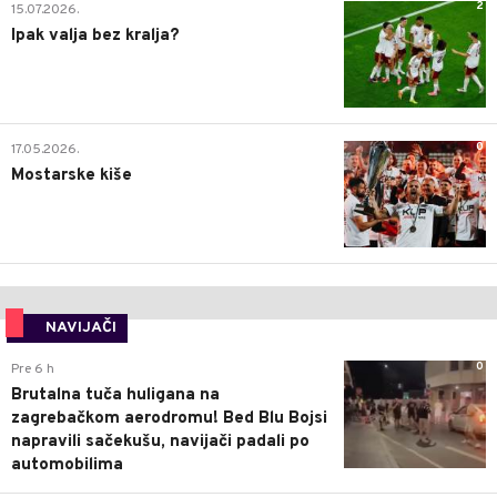
2
15.07.2026.
Ipak valja bez kralja?
0
17.05.2026.
Mostarske kiše
NAVIJAČI
0
Pre 6 h
Brutalna tuča huligana na
zagrebačkom aerodromu! Bed Blu Bojsi
napravili sačekušu, navijači padali po
automobilima