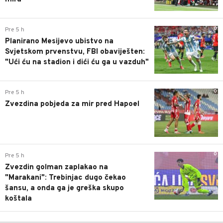
0
Pre 5 h
Planirano Mesijevo ubistvo na
Svjetskom prvenstvu, FBI obaviješten:
"Ući ću na stadion i dići ću ga u vazduh"
0
Pre 5 h
Zvezdina pobjeda za mir pred Hapoel
0
Pre 5 h
Zvezdin golman zaplakao na
"Marakani": Trebinjac dugo čekao
šansu, a onda ga je greška skupo
koštala