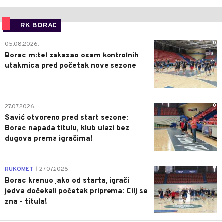
RK BORAC
0
05.08.2026.
Borac m:tel zakazao osam kontrolnih
utakmica pred početak nove sezone
0
27.07.2026.
Savić otvoreno pred start sezone:
Borac napada titulu, klub ulazi bez
dugova prema igračima!
0
RUKOMET
27.07.2026.
|
Borac krenuo jako od starta, igrači
jedva dočekali početak priprema: Cilj se
zna - titula!