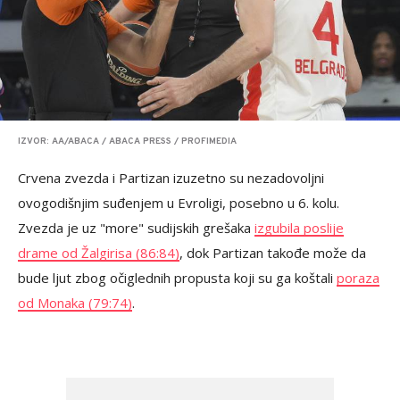
IZVOR: AA/ABACA / ABACA PRESS / PROFIMEDIA
Crvena zvezda i Partizan izuzetno su nezadovoljni
ovogodišnjim suđenjem u Evroligi, posebno u 6. kolu.
Zvezda je uz "more" sudijskih grešaka
izgubila poslije
drame od Žalgirisa (86:84)
, dok Partizan takođe može da
bude ljut zbog očiglednih propusta koji su ga koštali
poraza
od Monaka (79:74)
.