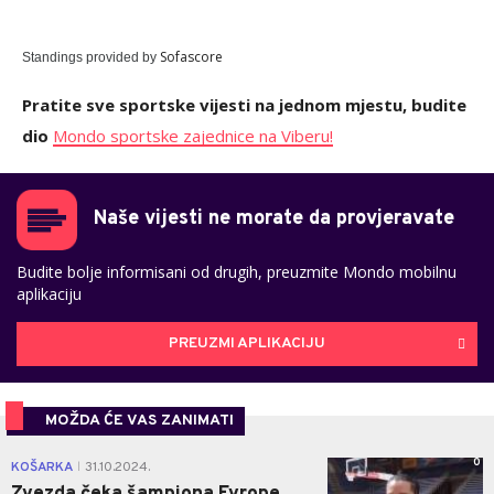
Sofascore
Standings provided by
Pratite sve sportske vijesti na jednom mjestu, budite
dio
Mondo sportske zajednice na Viberu!
Naše vijesti ne morate da provjeravate
Budite bolje informisani od drugih, preuzmite Mondo mobilnu
aplikaciju
PREUZMI APLIKACIJU
MOŽDA ĆE VAS ZANIMATI
0
KOŠARKA
31.10.2024.
|
Zvezda čeka šampiona Evrope,