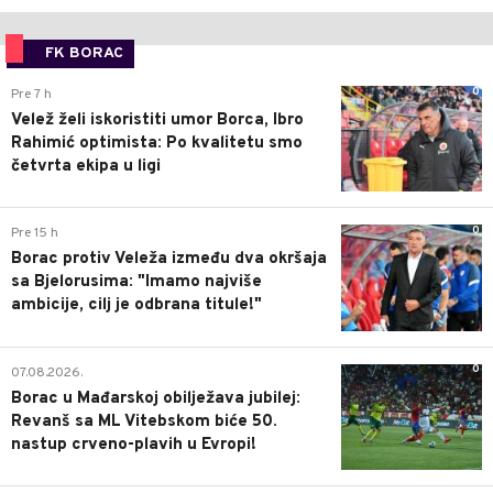
FK BORAC
0
Pre 7 h
Velež želi iskoristiti umor Borca, Ibro
Rahimić optimista: Po kvalitetu smo
četvrta ekipa u ligi
0
Pre 15 h
Borac protiv Veleža između dva okršaja
sa Bjelorusima: "Imamo najviše
ambicije, cilj je odbrana titule!"
0
07.08.2026.
Borac u Mađarskoj obilježava jubilej:
Revanš sa ML Vitebskom biće 50.
nastup crveno-plavih u Evropi!