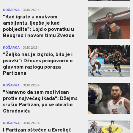
0
KOŠARKA
31.10.2024.
|
"Kad igrate u ovakvom
ambijentu, ljepše je kad
pobijedite": Lojd o povratku u
Beograd i novom timu Zvezde
0
KOŠARKA
31.10.2024.
|
"Željko nas je izgrdio, bilo je i
psovki": Džouns progovorio o
glavnom razlogu poraza
Partizana
0
KOŠARKA
31.10.2024.
|
"Naravno da sam motivisan
protiv najvećeg ikada": Džejms
srušio Partizan, pa se obratio
Obradoviću
0
KOŠARKA
31.10.2024.
|
I Partizan oštećen u Evroligi!