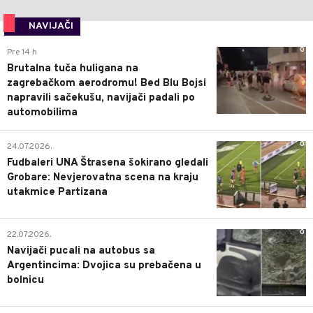
NAVIJAČI
0
Pre 14 h
Brutalna tuča huligana na
zagrebačkom aerodromu! Bed Blu Bojsi
napravili sačekušu, navijači padali po
automobilima
0
24.07.2026.
Fudbaleri UNA Štrasena šokirano gledali
Grobare: Nevjerovatna scena na kraju
utakmice Partizana
0
22.07.2026.
Navijači pucali na autobus sa
Argentincima: Dvojica su prebačena u
bolnicu