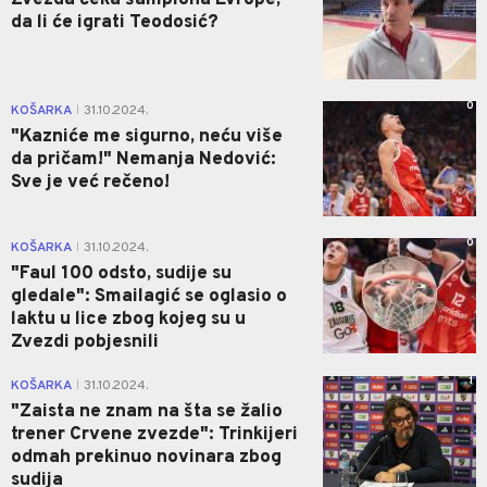
da li će igrati Teodosić?
0
KOŠARKA
31.10.2024.
|
"Kazniće me sigurno, neću više
da pričam!" Nemanja Nedović:
Sve je već rečeno!
0
KOŠARKA
31.10.2024.
|
"Faul 100 odsto, sudije su
gledale": Smailagić se oglasio o
laktu u lice zbog kojeg su u
Zvezdi pobjesnili
1
KOŠARKA
31.10.2024.
|
"Zaista ne znam na šta se žalio
trener Crvene zvezde": Trinkijeri
odmah prekinuo novinara zbog
sudija