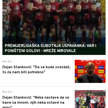
PREMIJERLIGAŠKA SUBOTNJA USPAVANKA: VAR I
PONIŠTENI GOLOVI - MREŽE MIROVALE
0
Pre 4 h
Dejan Stanković: "Da se bude zvezdaš,
to će nam biti potrebno"
0
Pre 4 h
Dejan Stanković: "Neka nastave da se
bave sa mnom, njih neka ostave na
miru"