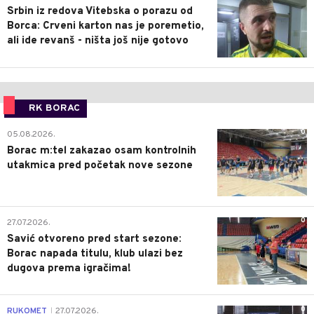
Srbin iz redova Vitebska o porazu od
Borca: Crveni karton nas je poremetio,
ali ide revanš - ništa još nije gotovo
RK BORAC
0
05.08.2026.
Borac m:tel zakazao osam kontrolnih
utakmica pred početak nove sezone
0
27.07.2026.
Savić otvoreno pred start sezone:
Borac napada titulu, klub ulazi bez
dugova prema igračima!
0
RUKOMET
27.07.2026.
|