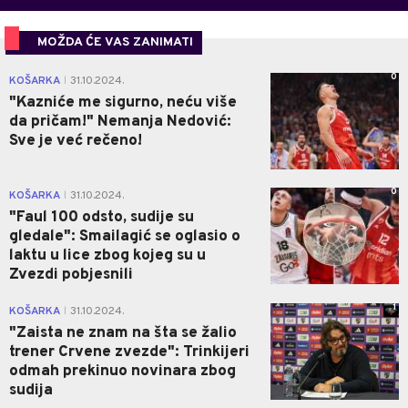
MOŽDA ĆE VAS ZANIMATI
0
KOŠARKA
31.10.2024.
|
"Kazniće me sigurno, neću više
da pričam!" Nemanja Nedović:
Sve je već rečeno!
0
KOŠARKA
31.10.2024.
|
"Faul 100 odsto, sudije su
gledale": Smailagić se oglasio o
laktu u lice zbog kojeg su u
Zvezdi pobjesnili
1
KOŠARKA
31.10.2024.
|
"Zaista ne znam na šta se žalio
trener Crvene zvezde": Trinkijeri
odmah prekinuo novinara zbog
sudija