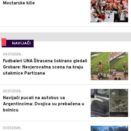
Mostarske kiše
NAVIJAČI
0
24.07.2026.
Fudbaleri UNA Štrasena šokirano gledali
Grobare: Nevjerovatna scena na kraju
utakmice Partizana
0
22.07.2026.
Navijači pucali na autobus sa
Argentincima: Dvojica su prebačena u
bolnicu
1
07.07.2026.