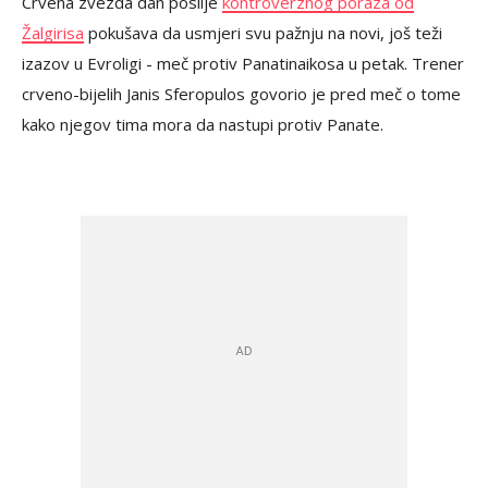
Crvena zvezda dan poslije
kontroverznog poraza od
Žalgirisa
pokušava da usmjeri svu pažnju na novi, još teži
izazov u Evroligi - meč protiv Panatinaikosa u petak. Trener
crveno-bijelih Janis Sferopulos govorio je pred meč o tome
kako njegov tima mora da nastupi protiv Panate.