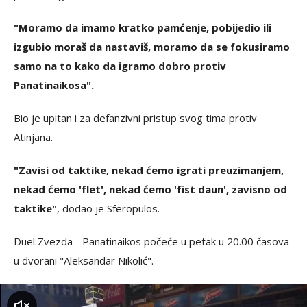
"Moramo da imamo kratko pamćenje, pobijedio ili
izgubio moraš da nastaviš, moramo da se fokusiramo
samo na to kako da igramo dobro protiv
Panatinaikosa".
Bio je upitan i za defanzivni pristup svog tima protiv
Atinjana.
"Zavisi od taktike, nekad ćemo igrati preuzimanjem,
nekad ćemo 'flet', nekad ćemo 'fist daun', zavisno od
taktike"
, dodao je Sferopulos.
Duel Zvezda - Panatinaikos počeće u petak u 20.00 časova
u dvorani "Aleksandar Nikolić".
zvuk