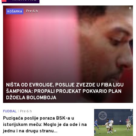
0
Pre 6 h
KOŠARKA
NIŠTA OD EVROLIGE, POSLIJE ZVEZDE U FIBA LIGU
ŠAMPIONA: PROPALI PROJEKAT POKVARIO PLAN
DŽOELA BOLOMBOJA
0
FUDBAL
Pre 6 h
|
Puzigaća poslije poraza BSK-a u
istorijskom meču: Moglo je da ode i na
jednu i na drugu stranu...