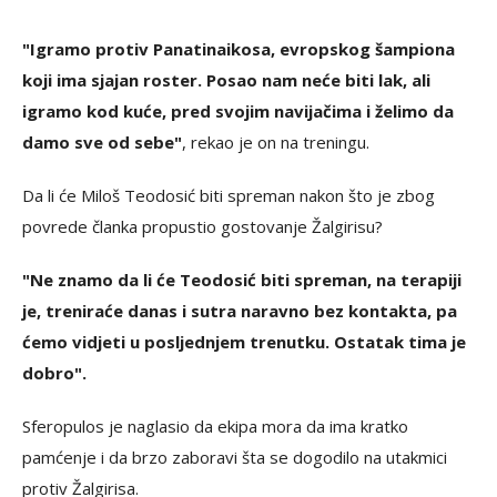
"Igramo protiv Panatinaikosa, evropskog šampiona
koji ima sjajan roster. Posao nam neće biti lak, ali
igramo kod kuće, pred svojim navijačima i želimo da
damo sve od sebe"
, rekao je on na treningu.
Da li će Miloš Teodosić biti spreman nakon što je zbog
povrede članka propustio gostovanje Žalgirisu?
"Ne znamo da li će Teodosić biti spreman, na terapiji
je, treniraće danas i sutra naravno bez kontakta, pa
ćemo vidjeti u posljednjem trenutku. Ostatak tima je
dobro".
Sferopulos je naglasio da ekipa mora da ima kratko
pamćenje i da brzo zaboravi šta se dogodilo na utakmici
protiv Žalgirisa.