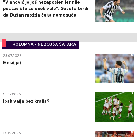
"Vlahović je još nezaposlen jer nije
postao što se očekivalo": Gazeta tvrdi
da Dušan možda čeka nemoguće
KOLUMNA - NEBOJŠA ŠATARA
0
23.07.2026.
Mesi(ja)
2
15.07.2026.
Ipak valja bez kralja?
0
17.05.2026.