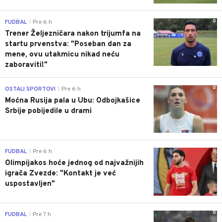
0
FUDBAL
Pre 6 h
|
Trener Željezničara nakon trijumfa na
startu prvenstva: "Poseban dan za
mene, ovu utakmicu nikad neću
zaboraviti!"
0
OSTALI SPORTOVI
Pre 6 h
|
Moćna Rusija pala u Ubu: Odbojkašice
Srbije pobijedile u drami
0
FUDBAL
Pre 6 h
|
Olimpijakos hoće jednog od najvažnijih
igrača Zvezde: "Kontakt je već
uspostavljen"
0
FUDBAL
Pre 7 h
|