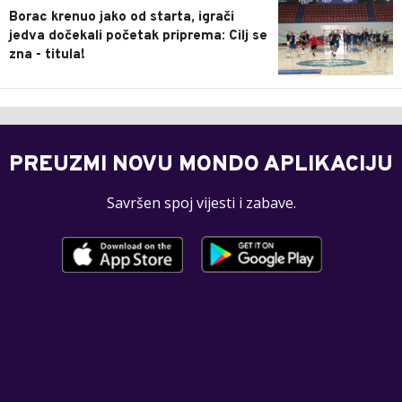
Borac krenuo jako od starta, igrači
jedva dočekali početak priprema: Cilj se
zna - titula!
PREUZMI NOVU MONDO APLIKACIJU
Savršen spoj vijesti i zabave.