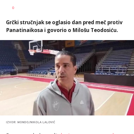
Dragan
AUTOR
0
Šutvić
Grčki stručnjak se oglasio dan pred meč protiv
Panatinaikosa i govorio o Milošu Teodosiću.
IZVOR: MONDO/NIKOLA LALOVIĆ