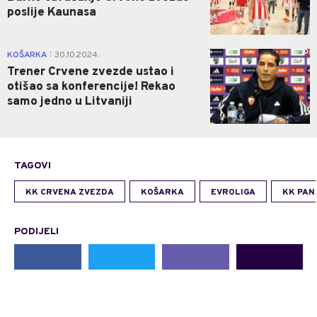
poslije Kaunasa
0
KOŠARKA
30.10.2024.
|
Trener Crvene zvezde ustao i
otišao sa konferencije! Rekao
samo jedno u Litvaniji
TAGOVI
KK CRVENA ZVEZDA
KOŠARKA
EVROLIGA
KK PAN
PODIJELI