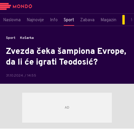
Naslovna
Najnovije
Info
Sport
Zabava
Magazin
M
Sport
Košarka
Zvezda čeka šampiona Evrope,
da li će igrati Teodosić?
31.10.2024. / 14:55