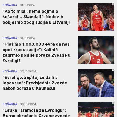
0
KOŠARKA
31.10.2024.
|
"Ko to misli, nema pojma o
košarci... Skandal!": Nedović
pobjesnio zbog sudija u Litvaniji
1
KOŠARKA
31.10.2024.
|
"Platimo 1.000.000 evra da nas
opet kradu sudije": Kalinić
zagrmio poslije poraza Zvezde u
Evroligi!
0
KOŠARKA
30.10.2024.
|
"Evroligo, zapitaj se da li si
lopovska": Predsjednik Zvezde
nakon poraza u Kaunasu!
0
KOŠARKA
30.10.2024.
|
"Bruka i sramota za Evroligu":
Burno obraćanje Crvene zvezde