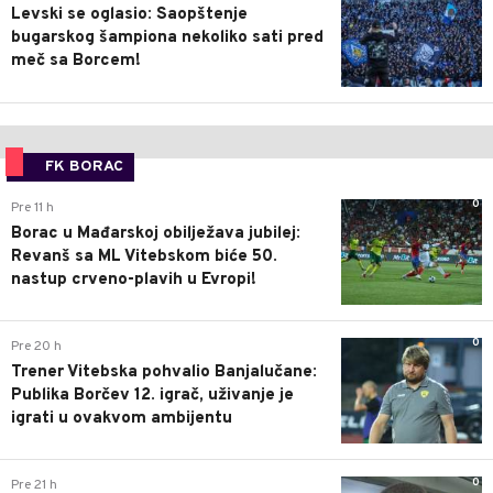
Levski se oglasio: Saopštenje
bugarskog šampiona nekoliko sati pred
meč sa Borcem!
FK BORAC
0
Pre 11 h
Borac u Mađarskoj obilježava jubilej:
Revanš sa ML Vitebskom biće 50.
nastup crveno-plavih u Evropi!
0
Pre 20 h
Trener Vitebska pohvalio Banjalučane:
Publika Borčev 12. igrač, uživanje je
igrati u ovakvom ambijentu
0
Pre 21 h