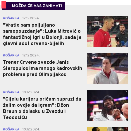
MOŽDA ĆE VAS ZANIMATI
0
KOŠARKA
12.12.2024.
|
"Vratio sam poljuljano
samopouzdanje": Luka Mitrović o
fantastičnoj igri u Bolonji, sada je
glavni adut crveno-bijelih
0
KOŠARKA
12.12.2024.
|
Trener Crvene zvezde Janis
Sferopulos ima mnogo kadrovskih
problema pred Olimpijakos
0
KOŠARKA
10.12.2024.
|
"Cijelu karijeru pričam supruzi da
želim ovdje da igram": Džon
Braun o dolasku u Zvezdu i
Teodosiću
0
KOŠARKA
10.12.2024.
|