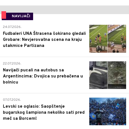
NAVIJAČI
0
24.07.2026.
Fudbaleri UNA Štrasena šokirano gledali
Grobare: Nevjerovatna scena na kraju
utakmice Partizana
0
22.07.2026.
Navijači pucali na autobus sa
Argentincima: Dvojica su prebačena u
bolnicu
1
07.07.2026.
Levski se oglasio: Saopštenje
bugarskog šampiona nekoliko sati pred
meč sa Borcem!