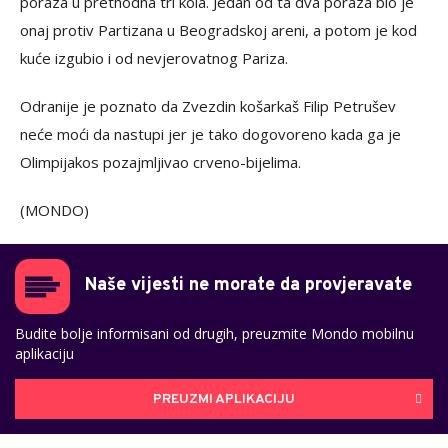
poraza u prethodna tri kola. Jedan od ta dva poraza bio je
onaj protiv Partizana u Beogradskoj areni, a potom je kod
kuće izgubio i od nevjerovatnog Pariza.
Odranije je poznato da Zvezdin košarkaš Filip Petrušev
neće moći da nastupi jer je tako dogovoreno kada ga je
Olimpijakos pozajmljivao crveno-bijelima.
(MONDO)
Naše vijesti ne morate da provjeravate
Budite bolje informisani od drugih, preuzmite Mondo mobilnu
aplikaciju
PREUZMI APLIKACIJU