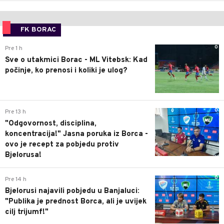
FK BORAC
0
Pre 1 h
Sve o utakmici Borac - ML Vitebsk: Kad
počinje, ko prenosi i koliki je ulog?
0
Pre 13 h
"Odgovornost, disciplina,
koncentracija!" Jasna poruka iz Borca -
ovo je recept za pobjedu protiv
Bjelorusa!
0
Pre 14 h
Bjelorusi najavili pobjedu u Banjaluci:
"Publika je prednost Borca, ali je uvijek
cilj trijumf!"