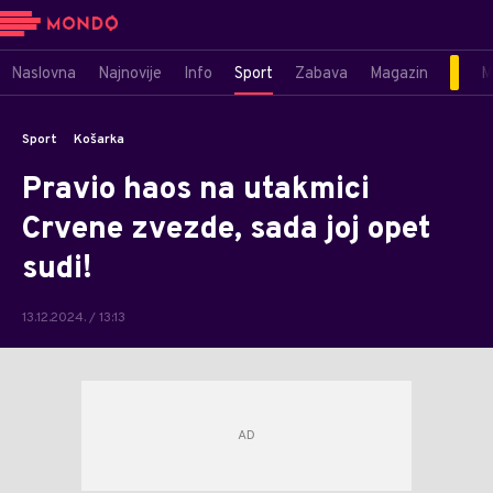
Naslovna
Najnovije
Info
Sport
Zabava
Magazin
M
Sport
Košarka
Pravio haos na utakmici
Crvene zvezde, sada joj opet
sudi!
13.12.2024. / 13:13