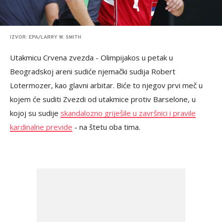
IZVOR: EPA/LARRY W. SMITH
Utakmicu Crvena zvezda - Olimpijakos u petak u
Beogradskoj areni sudiće njemački sudija Robert
Lotermozer, kao glavni arbitar. Biće to njegov prvi meč u
kojem će suditi Zvezdi od utakmice protiv Barselone, u
kojoj su sudije
skandalozno griješile u završnici i pravile
kardinalne previde
- na štetu oba tima.