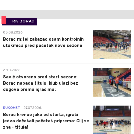
RK BORAC
0
05.08.2026.
Borac m:tel zakazao osam kontrolnih
utakmica pred početak nove sezone
0
27.07.2026.
Savić otvoreno pred start sezone:
Borac napada titulu, klub ulazi bez
dugova prema igračima!
0
RUKOMET
27.07.2026.
|
Borac krenuo jako od starta, igrači
jedva dočekali početak priprema: Cilj se
zna - titula!