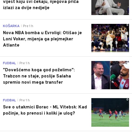
vijest koju svi čekaju, njegova priča
izlazi za dvije nedjelje
0
KOŠARKA
Pre 1 h
|
Nova NBA bomba u Evroligi: Otišao je
Loni Voker, mijenja ga plejmejker
Atlante
0
FUDBAL
Pre 1 h
|
"Dovešćemo koga god poželimo":
Trabzon ne staje, poslije Salaha
spremio novi mega transfer
0
FUDBAL
Pre 1 h
|
Sve o utakmici Borac - ML Vitebsk: Kad
počinje, ko prenosi i koliki je ulog?