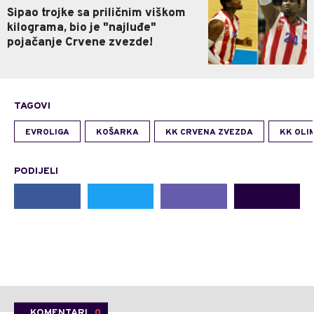
Sipao trojke sa priličnim viškom
kilograma, bio je "najluđe"
pojačanje Crvene zvezde!
TAGOVI
EVROLIGA
KOŠARKA
KK CRVENA ZVEZDA
KK OLI
PODIJELI
KOMENTARI
0