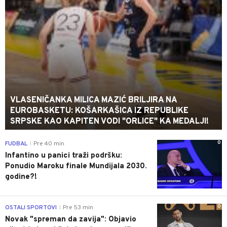
VLASENIČANKA MILICA MAZIĆ BRILJIRA NA
EUROBASKETU: KOŠARKAŠICA IZ REPUBLIKE
SRPSKE KAO KAPITEN VODI "ORLICE" KA MEDALJI!
0
FUDBAL
Pre 40 min
|
Infantino u panici traži podršku:
Ponudio Maroku finale Mundijala 2030.
godine?!
0
OSTALI SPORTOVI
Pre 53 min
|
Novak "spreman da zavija": Objavio