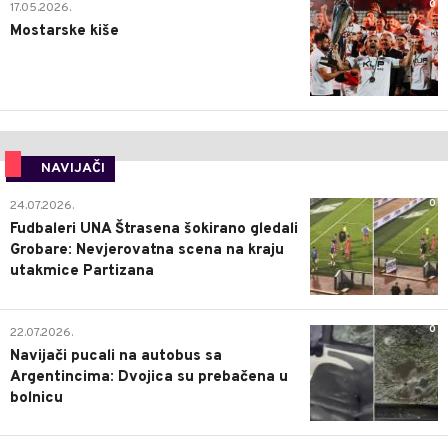
0
17.05.2026.
Mostarske kiše
NAVIJAČI
0
24.07.2026.
Fudbaleri UNA Štrasena šokirano gledali
Grobare: Nevjerovatna scena na kraju
utakmice Partizana
0
22.07.2026.
Navijači pucali na autobus sa
Argentincima: Dvojica su prebačena u
bolnicu