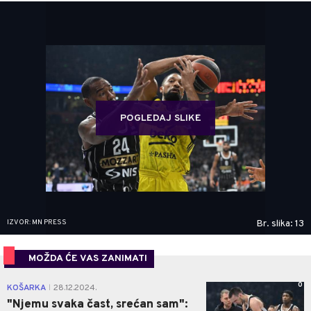
POGLEDAJ SLIKE
IZVOR: MN PRESS
Br. slika: 13
MOŽDA ĆE VAS ZANIMATI
0
KOŠARKA
28.12.2024.
|
"Njemu svaka čast, srećan sam":