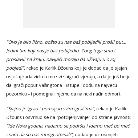
"Ovo je bilo lično, pošto su nas baš pobijedili prošli put...
Jedini tim koji nas je baš pobijedio. Zbog toga smo i
proslavili na kraju, navijači moraju da uživaju u ovoj
pobjedi"
, rekao je Karlik Džouns koji je dodao da je sjajan
osjećaj kada vidi da mu svi saigrači vjeruju, a da je još bolje
da igrači poput Vašingtona - istupe i dođu na najveću
pozornicu - i pomognu i njemu da na neki način odmori.
"Sjajno je igrao i pomagao svim igračima"
, rekao je Karlik
Džouns i osvrnuo se na "potcijenjivanje" od strane javnosti:
"Ide Nova godina, nadamo se podršci i idemo meč po meč,
znam da su nas mnogi otpisali",
dodao je uz osmijeh.