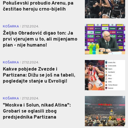
Pokuševski probudio Arenu, pa
čestitao heroju crno-bijelih
0
KOŠARKA
27.12.2024.
|
Željko Obradović digao ton: Ja
prvi vjerujem u to, ali mijenjamo
plan - nije humano!
0
KOŠARKA
27.12.2024.
|
Kakve pobjede Zvezde i
Partizana: Dižu se još na tabeli,
pogledajte stanje u Evroligi!
0
KOŠARKA
27.12.2024.
|
"Moskva i Solun, nikad Atina":
Grobari se oglasili zbog
predsjednika Partizana