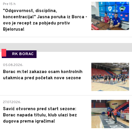
0
Pre 15 h
"Odgovornost, disciplina,
koncentracija!" Jasna poruka iz Borca -
ovo je recept za pobjedu protiv
Bjelorusa!
RK BORAC
0
05.08.2026.
Borac m:tel zakazao osam kontrolnih
utakmica pred početak nove sezone
0
27.07.2026.
Savić otvoreno pred start sezone:
Borac napada titulu, klub ulazi bez
dugova prema igračima!