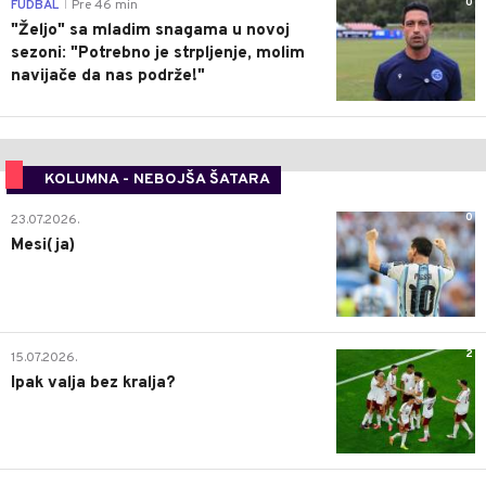
0
FUDBAL
Pre 46 min
|
"Željo" sa mladim snagama u novoj
sezoni: "Potrebno je strpljenje, molim
navijače da nas podrže!"
KOLUMNA - NEBOJŠA ŠATARA
0
23.07.2026.
Mesi(ja)
2
15.07.2026.
Ipak valja bez kralja?