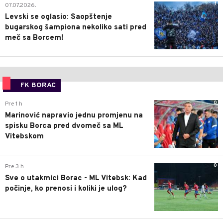
1
07.07.2026.
Levski se oglasio: Saopštenje
bugarskog šampiona nekoliko sati pred
meč sa Borcem!
FK BORAC
0
Pre 1 h
Marinović napravio jednu promjenu na
spisku Borca pred dvomeč sa ML
Vitebskom
0
Pre 3 h
Sve o utakmici Borac - ML Vitebsk: Kad
počinje, ko prenosi i koliki je ulog?