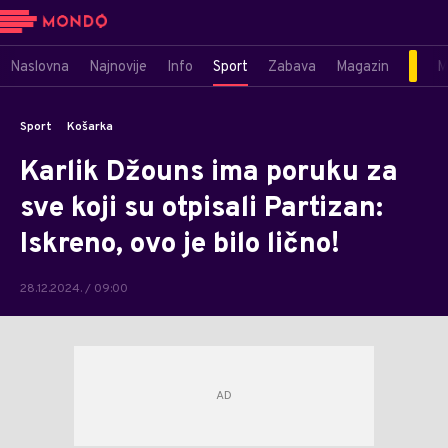
Naslovna
Najnovije
Info
Sport
Zabava
Magazin
M
Sport
Košarka
Karlik Džouns ima poruku za
sve koji su otpisali Partizan:
Iskreno, ovo je bilo lično!
28.12.2024. / 09:00