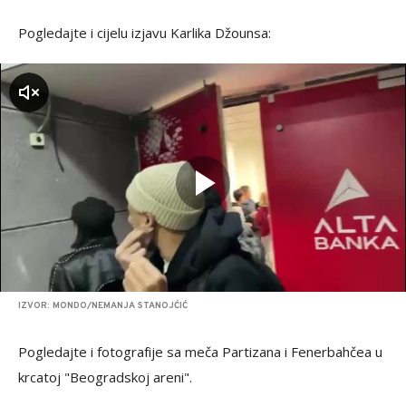
Pogledajte i cijelu izjavu Karlika Džounsa:
zvuk
IZVOR: MONDO/NEMANJA STANOJĆIĆ
Pogledajte i fotografije sa meča Partizana i Fenerbahčea u
krcatoj "Beogradskoj areni".