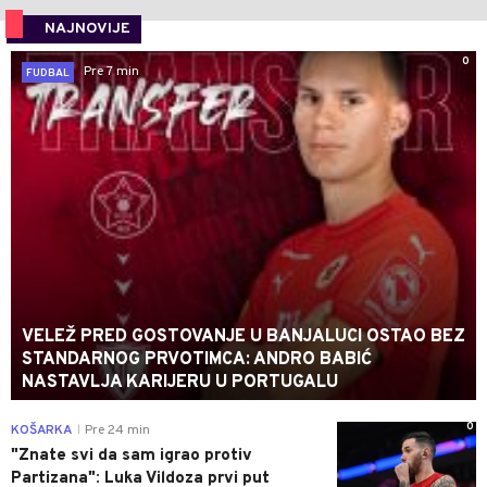
NAJNOVIJE
0
Pre 7 min
FUDBAL
VELEŽ PRED GOSTOVANJE U BANJALUCI OSTAO BEZ
STANDARNOG PRVOTIMCA: ANDRO BABIĆ
NASTAVLJA KARIJERU U PORTUGALU
0
KOŠARKA
Pre 24 min
|
"Znate svi da sam igrao protiv
Partizana": Luka Vildoza prvi put