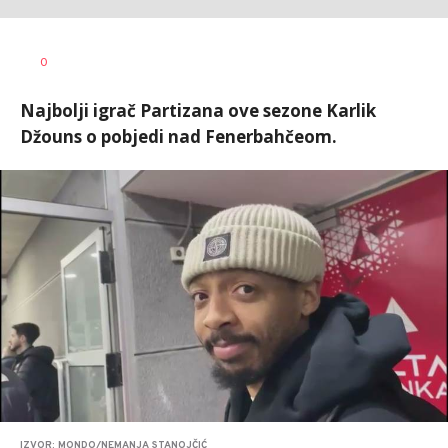
0
Najbolji igrač Partizana ove sezone Karlik
Džouns o pobjedi nad Fenerbahčeom.
IZVOR: MONDO/NEMANJA STANOJČIĆ