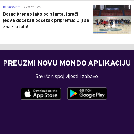
0
RUKOMET
27.07.2026.
|
Borac krenuo jako od starta, igrači
jedva dočekali početak priprema: Cilj se
zna - titula!
PREUZMI NOVU MONDO APLIKACIJU
Savršen spoj vijesti i zabave.