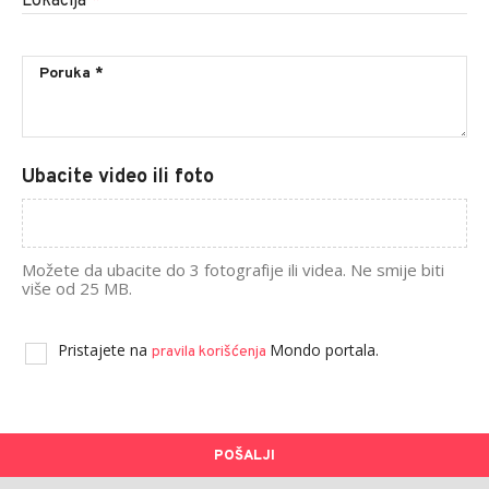
Lokacija
*
Ubacite video ili foto
Možete da ubacite do 3 fotografije ili videa. Ne smije biti
više od 25 MB.
Pristajete na
Mondo portala.
pravila korišćenja
POŠALJI