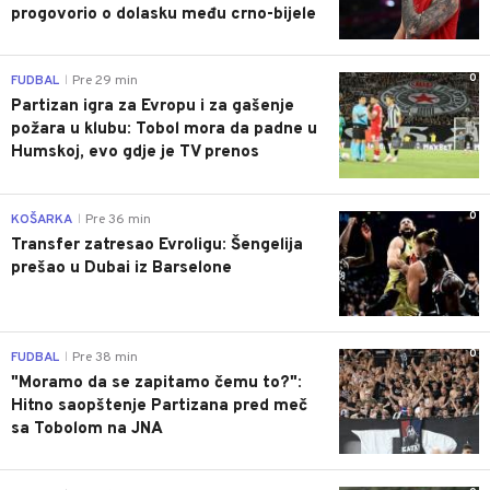
progovorio o dolasku među crno-bijele
0
FUDBAL
Pre 29 min
|
Partizan igra za Evropu i za gašenje
požara u klubu: Tobol mora da padne u
Humskoj, evo gdje je TV prenos
0
KOŠARKA
Pre 36 min
|
Transfer zatresao Evroligu: Šengelija
prešao u Dubai iz Barselone
0
FUDBAL
Pre 38 min
|
"Moramo da se zapitamo čemu to?":
Hitno saopštenje Partizana pred meč
sa Tobolom na JNA