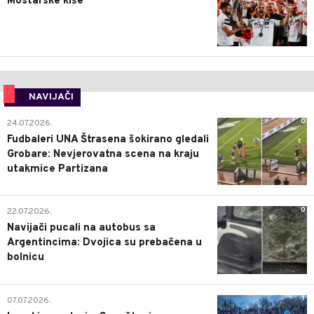
Mostarske kiše
NAVIJAČI
0
24.07.2026.
Fudbaleri UNA Štrasena šokirano gledali
Grobare: Nevjerovatna scena na kraju
utakmice Partizana
0
22.07.2026.
Navijači pucali na autobus sa
Argentincima: Dvojica su prebačena u
bolnicu
1
07.07.2026.