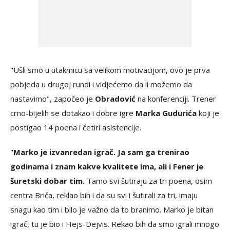
"Ušli smo u utakmicu sa velikom motivacijom, ovo je prva
pobjeda u drugoj rundi i vidjećemo da li možemo da
nastavimo", započeo je
Obradović
na konferenciji. Trener
crno-bijelih se dotakao i dobre igre
Marka Gudurića
koji je
postigao 14 poena i četiri asistencije.
"
Marko je izvanredan igrač. Ja sam ga trenirao
godinama i znam kakve kvalitete ima, ali i Fener je
šuretski dobar tim.
Tamo svi šutiraju za tri poena, osim
centra Briča, reklao bih i da su svi i šutirali za tri, imaju
snagu kao tim i bilo je važno da to branimo. Marko je bitan
igrač, tu je bio i Hejs-Dejvis. Rekao bih da smo igrali mnogo