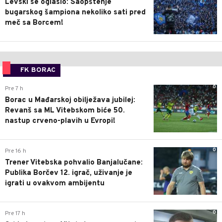
Levski se oglasio: Saopštenje
bugarskog šampiona nekoliko sati pred
meč sa Borcem!
FK BORAC
0
Pre 7 h
Borac u Mađarskoj obilježava jubilej:
Revanš sa ML Vitebskom biće 50.
nastup crveno-plavih u Evropi!
0
Pre 16 h
Trener Vitebska pohvalio Banjalučane:
Publika Borčev 12. igrač, uživanje je
igrati u ovakvom ambijentu
0
Pre 17 h