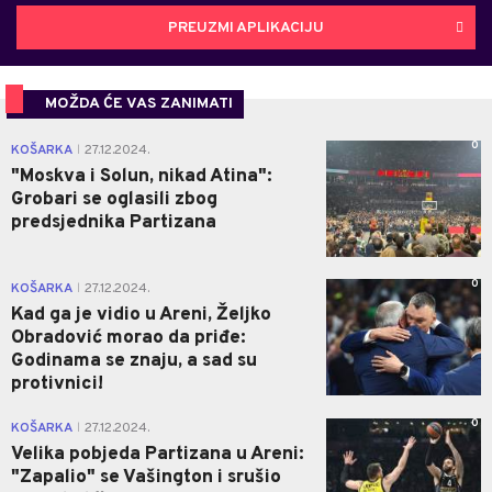
PREUZMI APLIKACIJU
MOŽDA ĆE VAS ZANIMATI
0
KOŠARKA
27.12.2024.
|
"Moskva i Solun, nikad Atina":
Grobari se oglasili zbog
predsjednika Partizana
0
KOŠARKA
27.12.2024.
|
Kad ga je vidio u Areni, Željko
Obradović morao da priđe:
Godinama se znaju, a sad su
protivnici!
0
KOŠARKA
27.12.2024.
|
Velika pobjeda Partizana u Areni:
"Zapalio" se Vašington i srušio