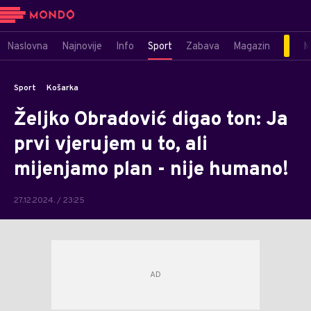
Naslovna
Najnovije
Info
Sport
Zabava
Magazin
M
Sport
Košarka
Željko Obradović digao ton: Ja
prvi vjerujem u to, ali
mijenjamo plan - nije humano!
27.12.2024. / 23:25