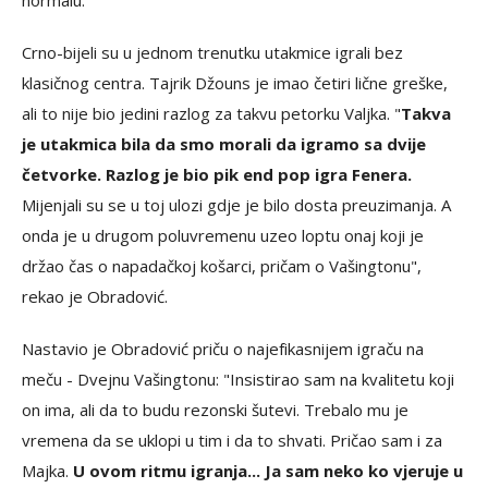
normalu."
Crno-bijeli su u jednom trenutku utakmice igrali bez
klasičnog centra. Tajrik Džouns je imao četiri lične greške,
ali to nije bio jedini razlog za takvu petorku Valjka. "
Takva
je utakmica bila da smo morali da igramo sa dvije
četvorke. Razlog je bio pik end pop igra Fenera.
Mijenjali su se u toj ulozi gdje je bilo dosta preuzimanja. A
onda je u drugom poluvremenu uzeo loptu onaj koji je
držao čas o napadačkoj košarci, pričam o Vašingtonu",
rekao je Obradović.
Nastavio je Obradović priču o najefikasnijem igraču na
meču - Dvejnu Vašingtonu: "Insistirao sam na kvalitetu koji
on ima, ali da to budu rezonski šutevi. Trebalo mu je
vremena da se uklopi u tim i da to shvati. Pričao sam i za
Majka.
U ovom ritmu igranja... Ja sam neko ko vjeruje u