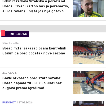
Srbin iz redova Vitebska o porazu od
Borca: Crveni karton nas je poremetio,
ali ide revanš - ništa još nije gotovo
RK BORAC
0
05.08.2026.
Borac m:tel zakazao osam kontrolnih
utakmica pred početak nove sezone
0
27.07.2026.
Savić otvoreno pred start sezone:
Borac napada titulu, klub ulazi bez
dugova prema igračima!
0
RUKOMET
27.07.2026.
|