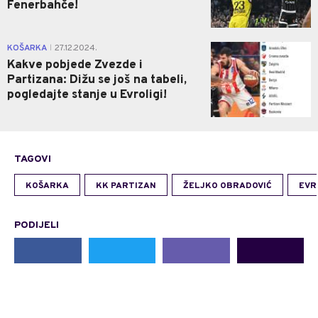
Fenerbahče!
0
KOŠARKA
27.12.2024.
|
Kakve pobjede Zvezde i
Partizana: Dižu se još na tabeli,
pogledajte stanje u Evroligi!
TAGOVI
KOŠARKA
KK PARTIZAN
ŽELJKO OBRADOVIĆ
EVR
PODIJELI