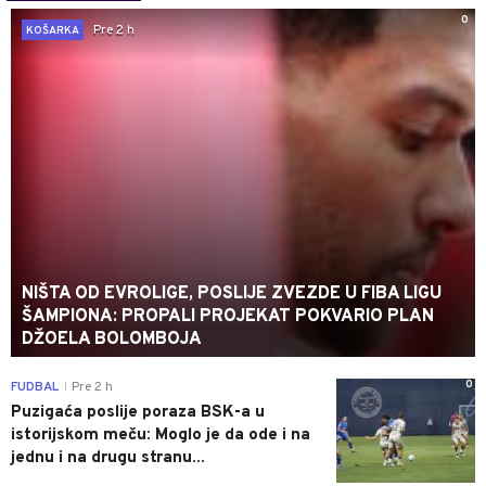
0
Pre 2 h
KOŠARKA
NIŠTA OD EVROLIGE, POSLIJE ZVEZDE U FIBA LIGU
ŠAMPIONA: PROPALI PROJEKAT POKVARIO PLAN
DŽOELA BOLOMBOJA
0
FUDBAL
Pre 2 h
|
Puzigaća poslije poraza BSK-a u
istorijskom meču: Moglo je da ode i na
jednu i na drugu stranu...