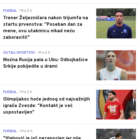
0
FUDBAL
Pre 2 h
|
Trener Željezničara nakon trijumfa na
startu prvenstva: "Poseban dan za
mene, ovu utakmicu nikad neću
zaboraviti!"
0
OSTALI SPORTOVI
Pre 2 h
|
Moćna Rusija pala u Ubu: Odbojkašice
Srbije pobijedile u drami
0
FUDBAL
Pre 3 h
|
Olimpijakos hoće jednog od najvažnijih
igrača Zvezde: "Kontakt je već
uspostavljen"
0
FUDBAL
Pre 4 h
|
"Vlahović je još nezaposlen jer nije