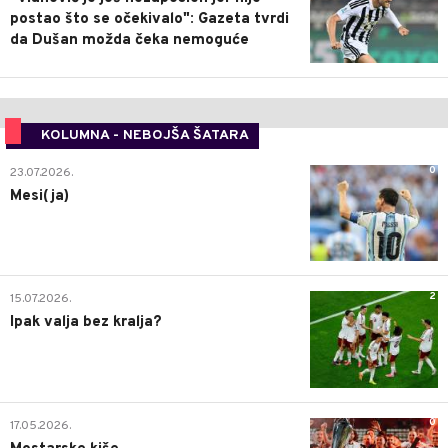
postao što se očekivalo": Gazeta tvrdi
da Dušan možda čeka nemoguće
KOLUMNA - NEBOJŠA ŠATARA
0
23.07.2026.
Mesi(ja)
2
15.07.2026.
Ipak valja bez kralja?
0
17.05.2026.