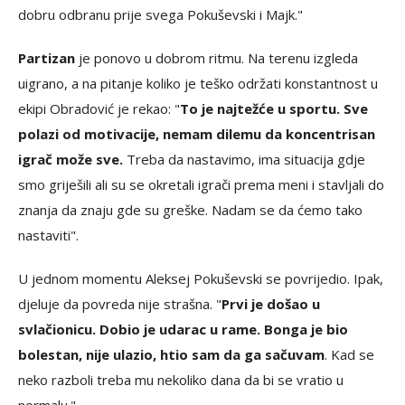
dobru odbranu prije svega Pokuševski i Majk."
Partizan
je ponovo u dobrom ritmu. Na terenu izgleda
uigrano, a na pitanje koliko je teško održati konstantnost u
ekipi Obradović je rekao: "
To je najtežće u sportu. Sve
polazi od motivacije, nemam dilemu da koncentrisan
igrač može sve.
Treba da nastavimo, ima situacija gdje
smo griješili ali su se okretali igrači prema meni i stavljali do
znanja da znaju gde su greške. Nadam se da ćemo tako
nastaviti".
U jednom momentu Aleksej Pokuševski se povrijedio. Ipak,
djeluje da povreda nije strašna. "
Prvi je došao u
svlačionicu. Dobio je udarac u rame. Bonga je bio
bolestan, nije ulazio, htio sam da ga sačuvam
. Kad se
neko razboli treba mu nekoliko dana da bi se vratio u