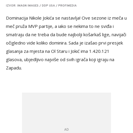
IZVOR: IMAGN IMAGES / DDP USA / PROFIMEDIA
Dominacija Nikole Jokića se nastavlja! Ove sezone iz meča u
meč pruža MVP partije, a iako se nekima to ne sviđa i
smatraju da ne treba da bude najbolji košarkaš lige, navijači
očigledno vide koliko dominira. Sada je izašao prvi presjek
glasanja za mjesta na Ol Staru i Jokić ima 1.420.121
glasova, ubjedljivo najviše od svih igrača koji igraju na
Zapadu.