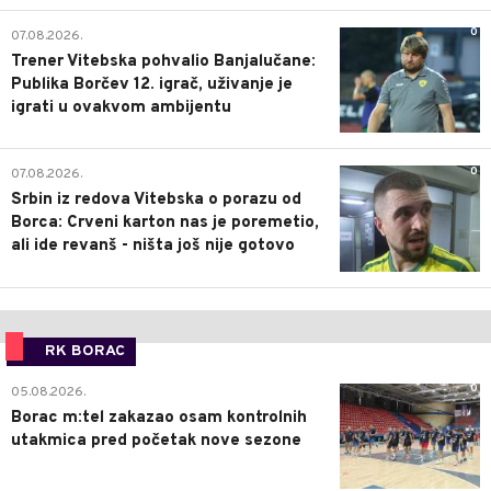
0
07.08.2026.
Trener Vitebska pohvalio Banjalučane:
Publika Borčev 12. igrač, uživanje je
igrati u ovakvom ambijentu
0
07.08.2026.
Srbin iz redova Vitebska o porazu od
Borca: Crveni karton nas je poremetio,
ali ide revanš - ništa još nije gotovo
RK BORAC
0
05.08.2026.
Borac m:tel zakazao osam kontrolnih
utakmica pred početak nove sezone