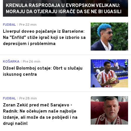
KRENULA RASPRODAJA U EVROPSKOM VELIKANU:
MORAJU DA OTJERAJU IGRAČE DA SE NE BI UGASILI
0
FUDBAL
Pre 22 min
|
Liverpul doveo pojačanje iz Barselone:
Na "Enfild" stiže igrač koji se izborio sa
depresijom i problemima
0
KOŠARKA
Pre 26 min
|
Džoel Bolomboj ostaje: Obrt u slučaju
iskusnog centra
0
FUDBAL
Pre 28 min
|
Zoran Zekić pred meč Sarajevo -
Radnik: Ne očekujem naše najbolje
izdanje, ali može da se pobijedi i na
drugi način!