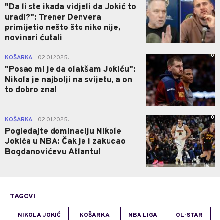
"Da li ste ikada vidjeli da Jokić to
uradi?": Trener Denvera
primijetio nešto što niko nije,
novinari ćutali
0
KOŠARKA
02.01.2025.
|
"Posao mi je da olakšam Jokiću":
Nikola je najbolji na svijetu, a on
to dobro zna!
0
KOŠARKA
02.01.2025.
|
Pogledajte dominaciju Nikole
Jokića u NBA: Čak je i zakucao
Bogdanovićevu Atlantu!
TAGOVI
NIKOLA JOKIĆ
KOŠARKA
NBA LIGA
OL-STAR