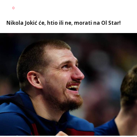
Dragan
AUTOR
0
Šutvić
Nikola Jokić će, htio ili ne, morati na Ol Star!