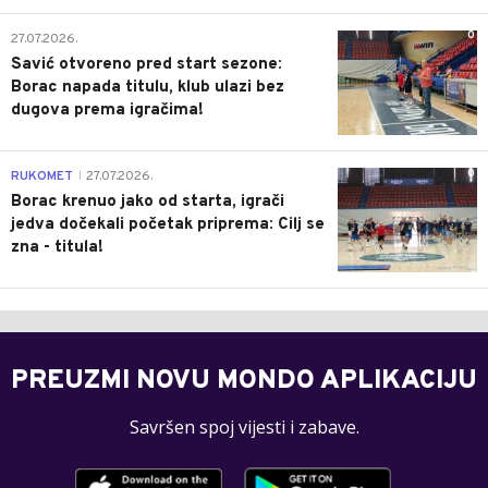
0
27.07.2026.
Savić otvoreno pred start sezone:
Borac napada titulu, klub ulazi bez
dugova prema igračima!
0
RUKOMET
27.07.2026.
|
Borac krenuo jako od starta, igrači
jedva dočekali početak priprema: Cilj se
zna - titula!
PREUZMI NOVU MONDO APLIKACIJU
Savršen spoj vijesti i zabave.