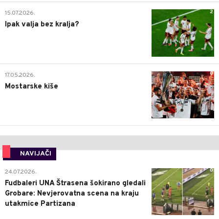
2
15.07.2026.
Ipak valja bez kralja?
0
17.05.2026.
Mostarske kiše
NAVIJAČI
0
24.07.2026.
Fudbaleri UNA Štrasena šokirano gledali
Grobare: Nevjerovatna scena na kraju
utakmice Partizana