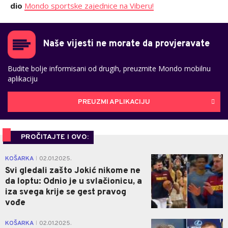
dio
Mondo sportske zajednice na Viberu!
Naše vijesti ne morate da provjeravate
Budite bolje informisani od drugih, preuzmite Mondo mobilnu
aplikaciju
PREUZMI APLIKACIJU
PROČITAJTE I OVO:
0
KOŠARKA
02.01.2025.
|
Svi gledali zašto Jokić nikome ne
da loptu: Odnio je u svlačionicu, a
iza svega krije se gest pravog
vođe
1
KOŠARKA
02.01.2025.
|