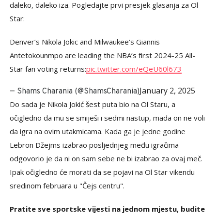
daleko, daleko iza. Pogledajte prvi presjek glasanja za Ol
Star:
Denver’s Nikola Jokic and Milwaukee’s Giannis
Antetokounmpo are leading the NBA’s first 2024-25 All-
Star fan voting returns:
pic.twitter.com/eQeU60l673
January 2, 2025
— Shams Charania (@ShamsCharania)
Do sada je Nikola Jokić šest puta bio na Ol Staru, a
očigledno da mu se smiješi i sedmi nastup, mada on ne voli
da igra na ovim utakmicama. Kada ga je jedne godine
Lebron Džejms izabrao posljednjeg među igračima
odgovorio je da ni on sam sebe ne bi izabrao za ovaj meč.
Ipak očigledno će morati da se pojavi na Ol Star vikendu
sredinom februara u "Čejs centru".
Pratite sve sportske vijesti na jednom mjestu, budite