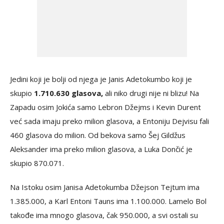
Jedini koji je bolji od njega je Janis Adetokumbo koji je
skupio
1.710.630 glasova,
ali niko drugi nije ni blizu! Na
Zapadu osim Jokića samo Lebron Džejms i Kevin Durent
već sada imaju preko milion glasova, a Entoniju Dejvisu fali
460 glasova do milion. Od bekova samo Šej Gildžus
Aleksander ima preko milion glasova, a Luka Dončić je
skupio 870.071.
Na Istoku osim Janisa Adetokumba Džejson Tejtum ima
1.385.000, a Karl Entoni Tauns ima 1.100.000. Lamelo Bol
takođe ima mnogo glasova, čak 950.000, a svi ostali su