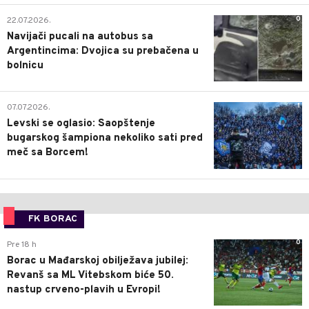
0
22.07.2026.
Navijači pucali na autobus sa
Argentincima: Dvojica su prebačena u
bolnicu
1
07.07.2026.
Levski se oglasio: Saopštenje
bugarskog šampiona nekoliko sati pred
meč sa Borcem!
FK BORAC
0
Pre 18 h
Borac u Mađarskoj obilježava jubilej:
Revanš sa ML Vitebskom biće 50.
nastup crveno-plavih u Evropi!