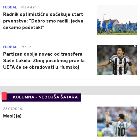
0
FUDBAL
Pre 44 min
|
Radnik optimistično dočekuje start
prvenstva: "Dobro smo radili, jedva
čekamo početak!"
0
FUDBAL
Pre 1 h
|
Partizan dobija novac od transfera
Saše Lukića: Zbog posebnog pravila
UEFA će se obradovati u Humskoj
KOLUMNA - NEBOJŠA ŠATARA
0
23.07.2026.
Mesi(ja)