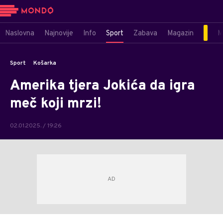
Naslovna
Najnovije
Info
Sport
Zabava
Magazin
M
Sport
Košarka
Amerika tjera Jokića da igra
meč koji mrzi!
02.01.2025. / 19:26