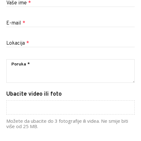
Vaše ime
*
E-mail
*
Lokacija
*
Ubacite video ili foto
Možete da ubacite do 3 fotografije ili videa. Ne smije biti
više od 25 MB.