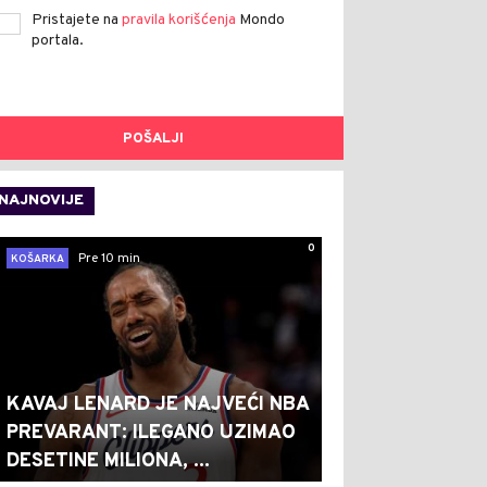
Pristajete na
pravila korišćenja
Mondo
portala.
POŠALJI
NAJNOVIJE
0
Pre 10 min
KOŠARKA
KAVAJ LENARD JE NAJVEĆI NBA
PREVARANT: ILEGANO UZIMAO
DESETINE MILIONA, ...