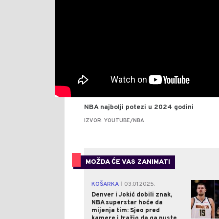
NBA najbolji potezi u 2024 godini
IZVOR: YOUTUBE/NBA
MOŽDA ĆE VAS ZANIMATI
KOŠARKA
03.01.2025.
|
Denver i Jokić dobili znak,
NBA superstar hoće da
mijenja tim: Sjeo pred
kamere i tražio da ga puste