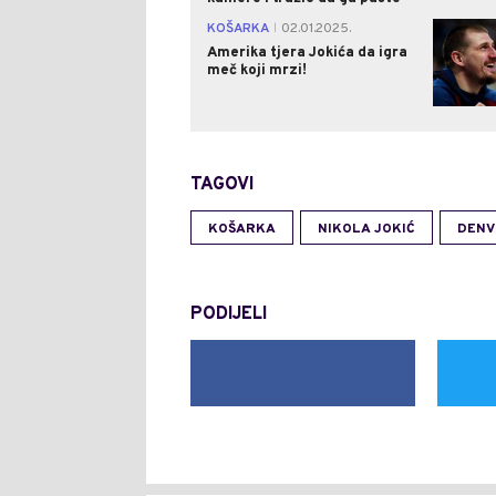
KOŠARKA
02.01.2025.
|
Amerika tjera Jokića da igra
meč koji mrzi!
TAGOVI
KOŠARKA
NIKOLA JOKIĆ
DENV
PODIJELI