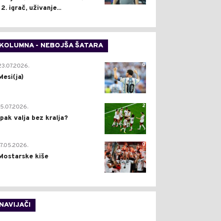
12. igrač, uživanje...
KOLUMNA - NEBOJŠA ŠATARA
0
23.07.2026.
Mesi(ja)
2
15.07.2026.
Ipak valja bez kralja?
0
17.05.2026.
Mostarske kiše
NAVIJAČI