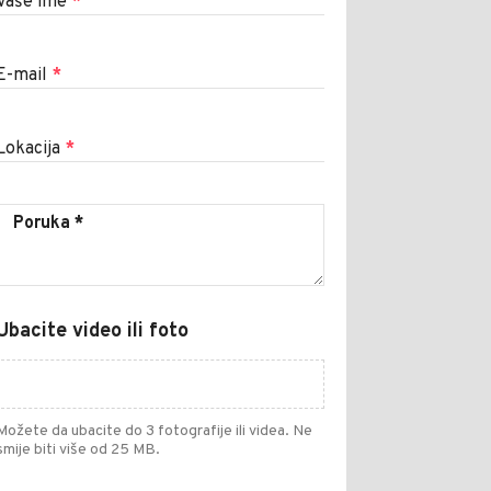
Vaše ime
*
E-mail
*
Lokacija
*
Ubacite video ili foto
Možete da ubacite do 3 fotografije ili videa. Ne
smije biti više od 25 MB.