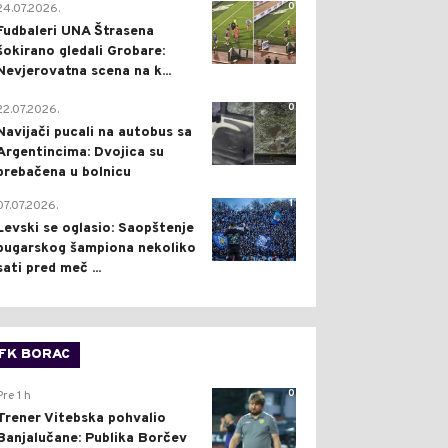
0
24.07.2026.
Fudbaleri UNA Štrasena
šokirano gledali Grobare:
Nevjerovatna scena na k...
0
22.07.2026.
Navijači pucali na autobus sa
Argentincima: Dvojica su
prebačena u bolnicu
1
07.07.2026.
Levski se oglasio: Saopštenje
bugarskog šampiona nekoliko
sati pred meč ...
FK BORAC
0
Pre 1 h
Trener Vitebska pohvalio
Banjalučane: Publika Borčev