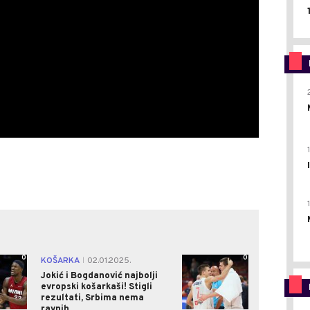
0
0
KOŠARKA
02.01.2025.
|
Jokić i Bogdanović najbolji
evropski košarkaši! Stigli
rezultati, Srbima nema
ravnih