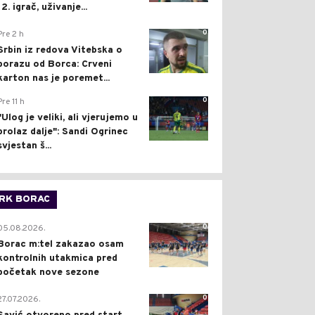
12. igrač, uživanje...
0
Pre 2 h
Srbin iz redova Vitebska o
porazu od Borca: Crveni
karton nas je poremet...
0
Pre 11 h
"Ulog je veliki, ali vjerujemo u
prolaz dalje": Sandi Ogrinec
svjestan š...
RK BORAC
0
05.08.2026.
Borac m:tel zakazao osam
kontrolnih utakmica pred
početak nove sezone
0
27.07.2026.