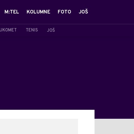
M:TEL
KOLUMNE
FOTO
JOŠ
UKOMET
TENIS
JOŠ