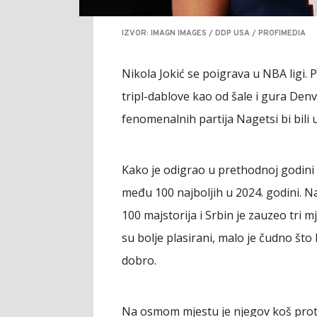
IZVOR: IMAGN IMAGES / DDP USA / PROFIMEDIA
Nikola Jokić se poigrava u NBA ligi.
tripl-dablove kao od šale i gura Denv
fenomenalnih partija Nagetsi bi bil
Kako je odigrao u prethodnoj godini 
među 100 najboljih u 2024. godini. Na
100 majstorija i Srbin je zauzeo tri m
su bolje plasirani, malo je čudno što 
dobro.
Na osmom mjestu je njegov koš proti