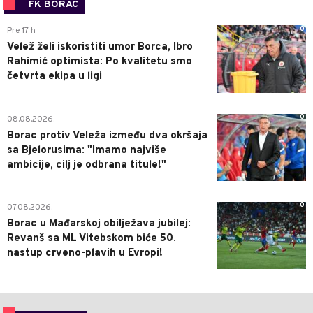
FK BORAC
0
Pre 17 h
Velež želi iskoristiti umor Borca, Ibro
Rahimić optimista: Po kvalitetu smo
četvrta ekipa u ligi
0
08.08.2026.
Borac protiv Veleža između dva okršaja
sa Bjelorusima: "Imamo najviše
ambicije, cilj je odbrana titule!"
0
07.08.2026.
Borac u Mađarskoj obilježava jubilej:
Revanš sa ML Vitebskom biće 50.
nastup crveno-plavih u Evropi!