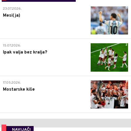
0
23.07.2026.
Mesi(ja)
2
15.07.2026.
Ipak valja bez kralja?
0
17.05.2026.
Mostarske kiše
NAVIJAČI