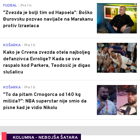
0
FUDBAL
Pre 1 h
|
"Zvezda je bolji tim od Hapoela": Boško
Đurovsku pozvao navijače na Marakanu
protiv Izraelaca
0
KOŠARKA
Pre 1 h
|
Kako je Crvena zvezda otela najboljeg
defanzivca Evrolige? Kada se sve
raspalo kod Parkera, Teodosić je digao
slušalicu
0
KOŠARKA
Pre 1 h
|
"To da pitam Crnogorca od 140 kg
mišića?": NBA superstar nije smio da
pisne kad je vidio Nikolu
KOLUMNA - NEBOJŠA ŠATARA