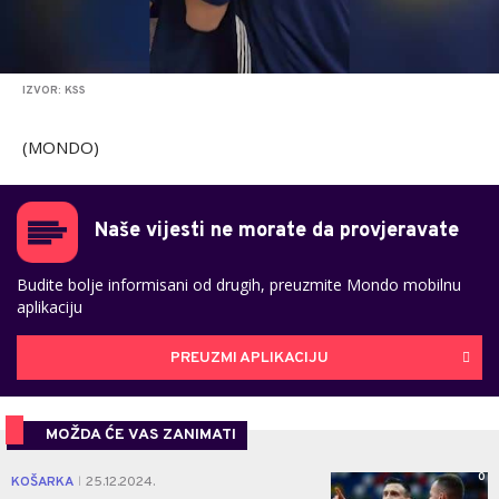
IZVOR: KSS
(MONDO)
Naše vijesti ne morate da provjeravate
Budite bolje informisani od drugih, preuzmite Mondo mobilnu
aplikaciju
PREUZMI APLIKACIJU
MOŽDA ĆE VAS ZANIMATI
0
KOŠARKA
25.12.2024.
|