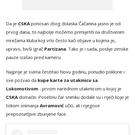
Da je
CSKA
ponosan zbog dolaska Čačanina jasno je od
prvog dana, to najbolje možemo primijetiti na društvenim
mrežama kluba koji vrlo često kači objave u kojima je,
upravo, bivši igrač
Partizana
. Tako je i sada, poslije zimske
pauze izašao pred kameru.
Najprije je svima čestitao Novu godinu, ponudio poklone i
sve pozvao da
kupe karte za utakmicu sa
Lokomotivom
- prvom narednom utakmicom u kojoj je
CSKA
domaćin. Posebnu čar snimku dodale su i riječi koje je
tokom snimanja
Avramović
učio, ali i njegove
prepoznatljive zbunjene face.