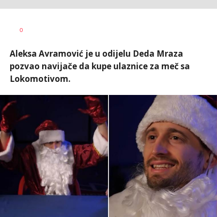
Nebojša
AUTOR
0
Šatara
Aleksa Avramović je u odijelu Deda Mraza
pozvao navijače da kupe ulaznice za meč sa
Lokomotivom.