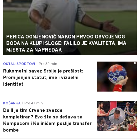
PERICA OGNJENOVIĆ NAKON PRVOG OSVOJENOG
BODA NA KLUPI SLOGE: FALILO JE KVALITETA, IMA
MJESTA ZA NAPREDAK
0
OSTALI SPORTOVI
Pre 32 min
|
Rukometni savez Srbije je prošlost:
Promijenjen statut, ime i vizuelni
identitet
0
KOŠARKA
Pre 47 min
|
Da li je tim Crvene zvezde
kompletiran? Evo šta se dešava sa
Kampacom i Kalinićem poslije transfer
bombe