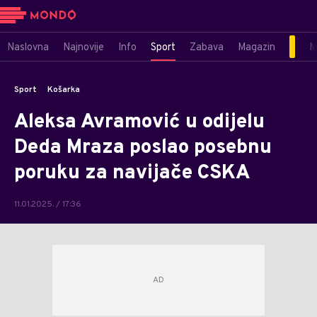
Naslovna
Najnovije
Info
Sport
Zabava
Magazin
M
Sport
Košarka
Aleksa Avramović u odijelu
Deda Mraza poslao posebnu
poruku za navijače CSKA
11.01.2025. / 17:36