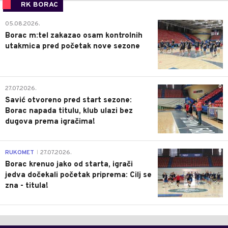
RK BORAC
0
05.08.2026.
Borac m:tel zakazao osam kontrolnih
utakmica pred početak nove sezone
0
27.07.2026.
Savić otvoreno pred start sezone:
Borac napada titulu, klub ulazi bez
dugova prema igračima!
0
RUKOMET
27.07.2026.
|
Borac krenuo jako od starta, igrači
jedva dočekali početak priprema: Cilj se
zna - titula!