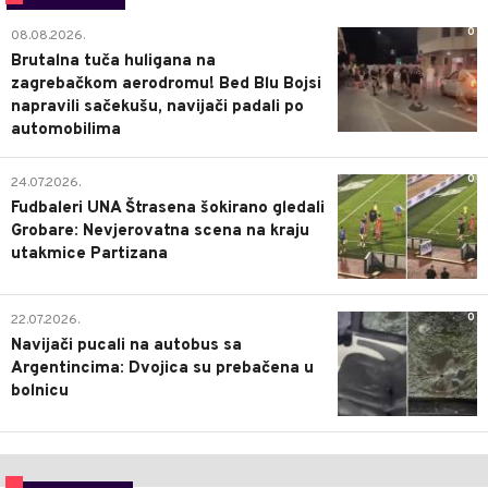
0
08.08.2026.
Brutalna tuča huligana na
zagrebačkom aerodromu! Bed Blu Bojsi
napravili sačekušu, navijači padali po
automobilima
0
24.07.2026.
Fudbaleri UNA Štrasena šokirano gledali
Grobare: Nevjerovatna scena na kraju
utakmice Partizana
0
22.07.2026.
Navijači pucali na autobus sa
Argentincima: Dvojica su prebačena u
bolnicu