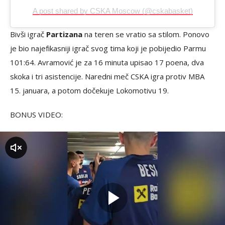
A post shared by CSKA Moscow (@cskabasket)
Bivši igrač
Partizana
na teren se vratio sa stilom. Ponovo
je bio najefikasniji igrač svog tima koji je pobijedio Parmu
101:64. Avramović je za 16 minuta upisao 17 poena, dva
skoka i tri asistencije. Naredni meč CSKA igra protiv MBA
15. januara, a potom dočekuje Lokomotivu 19.
BONUS VIDEO:
zvuk