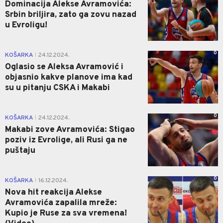
Dominacija Alekse Avramovića:
Srbin briljira, zato ga zovu nazad
u Evroligu!
0
KOŠARKA
24.12.2024.
|
Oglasio se Aleksa Avramović i
objasnio kakve planove ima kad
su u pitanju CSKA i Makabi
0
KOŠARKA
24.12.2024.
|
Makabi zove Avramovića: Stigao
poziv iz Evrolige, ali Rusi ga ne
puštaju
0
KOŠARKA
16.12.2024.
|
Nova hit reakcija Alekse
Avramovića zapalila mreže:
Kupio je Ruse za sva vremena!