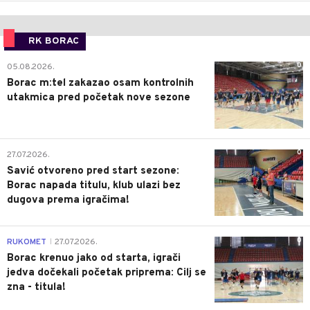
RK BORAC
0
05.08.2026.
Borac m:tel zakazao osam kontrolnih
utakmica pred početak nove sezone
0
27.07.2026.
Savić otvoreno pred start sezone:
Borac napada titulu, klub ulazi bez
dugova prema igračima!
0
RUKOMET
27.07.2026.
|
Borac krenuo jako od starta, igrači
jedva dočekali početak priprema: Cilj se
zna - titula!