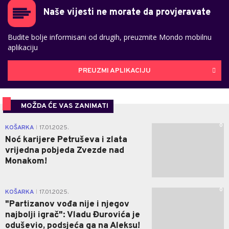
Naše vijesti ne morate da provjeravate
Budite bolje informisani od drugih, preuzmite Mondo mobilnu
aplikaciju
PREUZMI APLIKACIJU
MOŽDA ĆE VAS ZANIMATI
0
KOŠARKA
17.01.2025.
|
Noć karijere Petruševa i zlata
vrijedna pobjeda Zvezde nad
Monakom!
0
KOŠARKA
17.01.2025.
|
"Partizanov vođa nije i njegov
najbolji igrač": Vladu Đurovića je
oduševio, podsjeća ga na Aleksu!