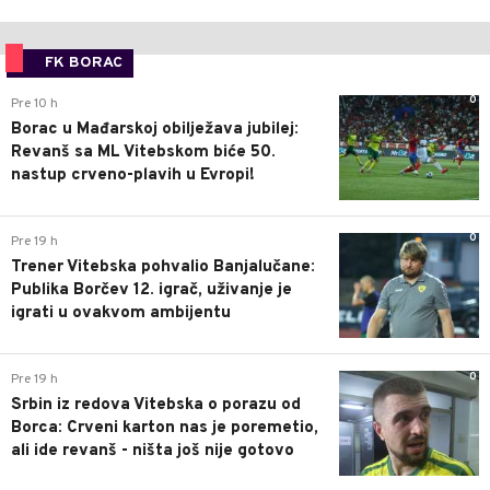
FK BORAC
0
Pre 10 h
Borac u Mađarskoj obilježava jubilej:
Revanš sa ML Vitebskom biće 50.
nastup crveno-plavih u Evropi!
0
Pre 19 h
Trener Vitebska pohvalio Banjalučane:
Publika Borčev 12. igrač, uživanje je
igrati u ovakvom ambijentu
0
Pre 19 h
Srbin iz redova Vitebska o porazu od
Borca: Crveni karton nas je poremetio,
ali ide revanš - ništa još nije gotovo