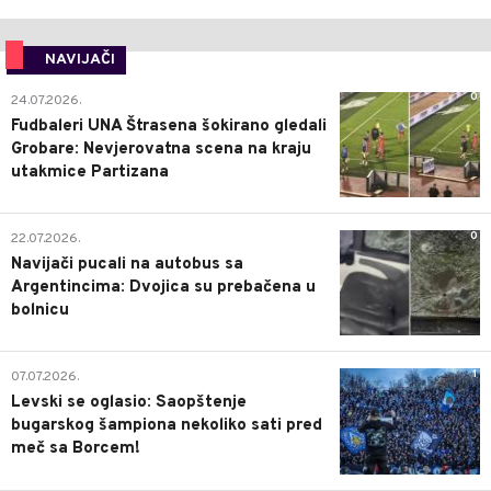
NAVIJAČI
0
24.07.2026.
Fudbaleri UNA Štrasena šokirano gledali
Grobare: Nevjerovatna scena na kraju
utakmice Partizana
0
22.07.2026.
Navijači pucali na autobus sa
Argentincima: Dvojica su prebačena u
bolnicu
1
07.07.2026.
Levski se oglasio: Saopštenje
bugarskog šampiona nekoliko sati pred
meč sa Borcem!