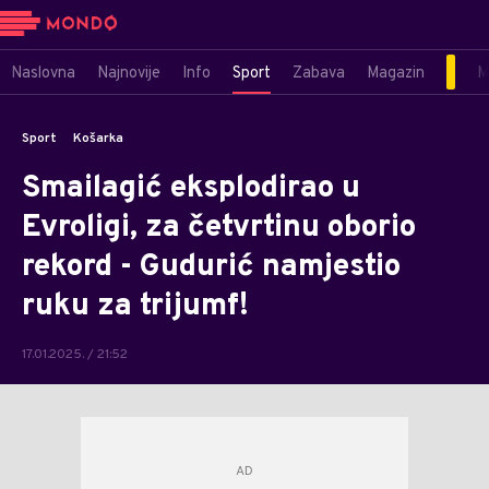
Naslovna
Najnovije
Info
Sport
Zabava
Magazin
M
Sport
Košarka
Smailagić eksplodirao u
Evroligi, za četvrtinu oborio
rekord - Gudurić namjestio
ruku za trijumf!
17.01.2025. / 21:52