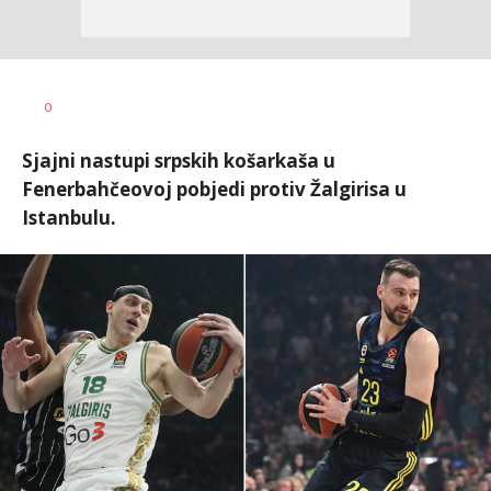
Dragan
AUTOR
0
Šutvić
Sjajni nastupi srpskih košarkaša u
Fenerbahčeovoj pobjedi protiv Žalgirisa u
Istanbulu.