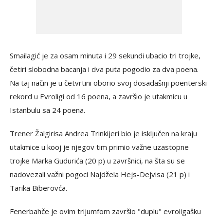
Smailagić je za osam minuta i 29 sekundi ubacio tri trojke,
četiri slobodna bacanja i dva puta pogodio za dva poena.
Na taj način je u četvrtini oborio svoj dosadašnji poenterski
rekord u Evroligi od 16 poena, a završio je utakmicu u
Istanbulu sa 24 poena.
Trener Žalgirisa Andrea Trinkijeri bio je isključen na kraju
utakmice u kooj je njegov tim primio važne uzastopne
trojke Marka Gudurića (20 p) u završnici, na šta su se
nadovezali važni pogoci Najdžela Hejs-Dejvisa (21 p) i
Tarika Biberovća.
Fenerbahče je ovim trijumfom završio "duplu" evroligašku