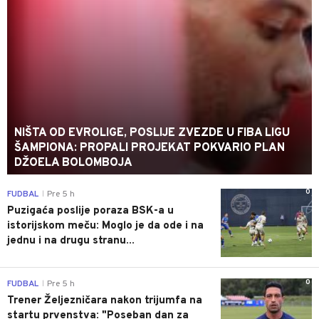
NIŠTA OD EVROLIGE, POSLIJE ZVEZDE U FIBA LIGU
ŠAMPIONA: PROPALI PROJEKAT POKVARIO PLAN
DŽOELA BOLOMBOJA
0
FUDBAL
Pre 5 h
|
Puzigaća poslije poraza BSK-a u
istorijskom meču: Moglo je da ode i na
jednu i na drugu stranu...
0
FUDBAL
Pre 5 h
|
Trener Željezničara nakon trijumfa na
startu prvenstva: "Poseban dan za