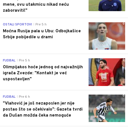
mene, ovu utakmicu nikad neću
zaboraviti!"
0
OSTALI SPORTOVI
Pre 5 h
|
Moćna Rusija pala u Ubu: Odbojkašice
Srbije pobijedile u drami
0
FUDBAL
Pre 5 h
|
Olimpijakos hoće jednog od najvažnijih
igrača Zvezde: "Kontakt je već
uspostavljen"
0
FUDBAL
Pre 6 h
|
"Vlahović je još nezaposlen jer nije
postao što se očekivalo": Gazeta tvrdi
da Dušan možda čeka nemoguće