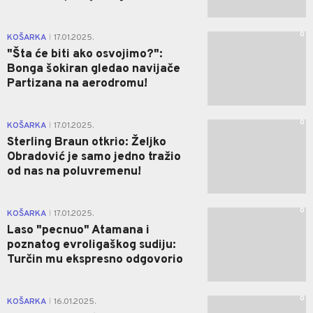
0
KOŠARKA
17.01.2025.
|
"Šta će biti ako osvojimo?":
Bonga šokiran gledao navijače
Partizana na aerodromu!
0
KOŠARKA
17.01.2025.
|
Sterling Braun otkrio: Željko
Obradović je samo jedno tražio
od nas na poluvremenu!
0
KOŠARKA
17.01.2025.
|
Laso "pecnuo" Atamana i
poznatog evroligaškog sudiju:
Turčin mu ekspresno odgovorio
0
KOŠARKA
16.01.2025.
|