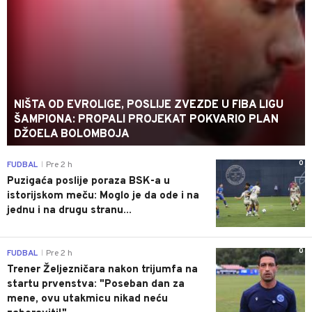
NIŠTA OD EVROLIGE, POSLIJE ZVEZDE U FIBA LIGU
ŠAMPIONA: PROPALI PROJEKAT POKVARIO PLAN
DŽOELA BOLOMBOJA
0
FUDBAL
Pre 2 h
|
Puzigaća poslije poraza BSK-a u
istorijskom meču: Moglo je da ode i na
jednu i na drugu stranu...
0
FUDBAL
Pre 2 h
|
Trener Željezničara nakon trijumfa na
startu prvenstva: "Poseban dan za
mene, ovu utakmicu nikad neću