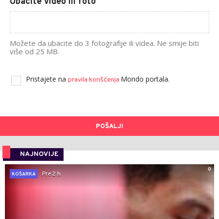
Ubacite video ili foto
Možete da ubacite do 3 fotografije ili videa. Ne smije biti
više od 25 MB.
Pristajete na
Mondo portala.
pravila korišćenja
POŠALJI
NAJNOVIJE
0
Pre 2 h
KOŠARKA