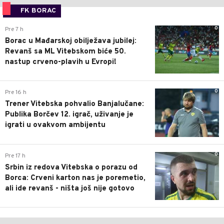
FK BORAC
0
Pre 7 h
Borac u Mađarskoj obilježava jubilej:
Revanš sa ML Vitebskom biće 50.
nastup crveno-plavih u Evropi!
0
Pre 16 h
Trener Vitebska pohvalio Banjalučane:
Publika Borčev 12. igrač, uživanje je
igrati u ovakvom ambijentu
0
Pre 17 h
Srbin iz redova Vitebska o porazu od
Borca: Crveni karton nas je poremetio,
ali ide revanš - ništa još nije gotovo