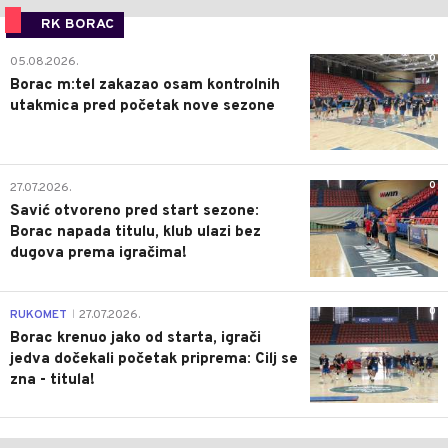
RK BORAC
0
05.08.2026.
Borac m:tel zakazao osam kontrolnih
utakmica pred početak nove sezone
0
27.07.2026.
Savić otvoreno pred start sezone:
Borac napada titulu, klub ulazi bez
dugova prema igračima!
0
RUKOMET
27.07.2026.
|
Borac krenuo jako od starta, igrači
jedva dočekali početak priprema: Cilj se
zna - titula!