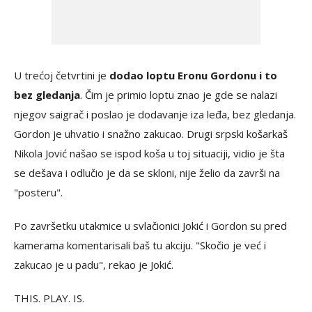
U trećoj četvrtini je
dodao loptu Eronu Gordonu i to
bez gledanja
. Čim je primio loptu znao je gde se nalazi
njegov saigrač i poslao je dodavanje iza leđa, bez gledanja.
Gordon je uhvatio i snažno zakucao. Drugi srpski košarkaš
Nikola Jović našao se ispod koša u toj situaciji, vidio je šta
se dešava i odlučio je da se skloni, nije želio da završi na
"posteru".
Po završetku utakmice u svlačionici Jokić i Gordon su pred
kamerama komentarisali baš tu akciju. "Skočio je već i
zakucao je u padu", rekao je Jokić.
THIS. PLAY. IS.