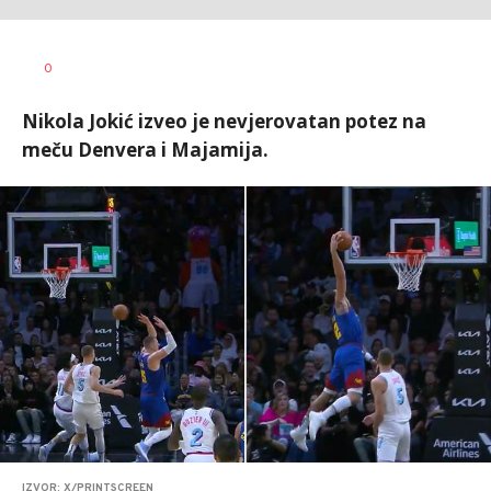
0
Nikola Jokić izveo je nevjerovatan potez na
meču Denvera i Majamija.
IZVOR: X/PRINTSCREEN