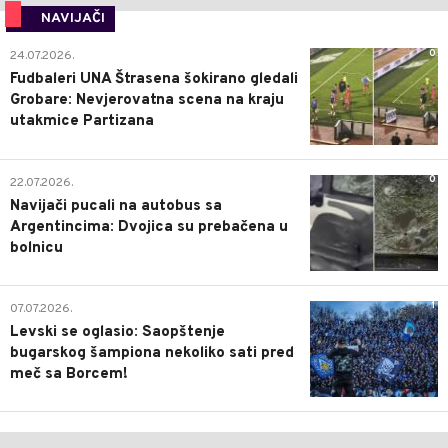
NAVIJAČI
0
24.07.2026.
Fudbaleri UNA Štrasena šokirano gledali
Grobare: Nevjerovatna scena na kraju
utakmice Partizana
0
22.07.2026.
Navijači pucali na autobus sa
Argentincima: Dvojica su prebačena u
bolnicu
1
07.07.2026.
Levski se oglasio: Saopštenje
bugarskog šampiona nekoliko sati pred
meč sa Borcem!