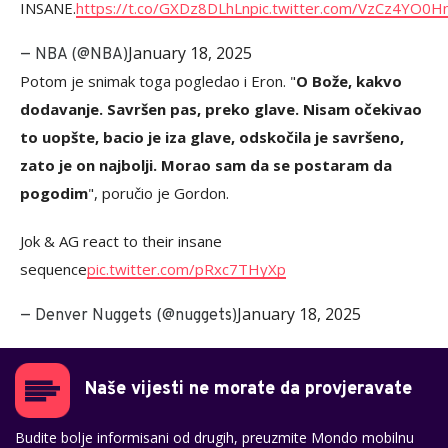
INSANE.
https://t.co/GXDz8DLhLn
pic.twitter.com/VzCz4YO0H
January 18, 2025
— NBA (@NBA)
Potom je snimak toga pogledao i Eron. "
O Bože, kakvo
dodavanje. Savršen pas, preko glave. Nisam očekivao
to uopšte, bacio je iza glave, odskočila je savršeno,
zato je on najbolji. Morao sam da se postaram da
pogodim
", poručio je Gordon.
Jok & AG react to their insane
sequence
pic.twitter.com/pRxc7THyXp
January 18, 2025
— Denver Nuggets (@nuggets)
Naše vijesti ne morate da provjeravate
Budite bolje informisani od drugih, preuzmite Mondo mobilnu