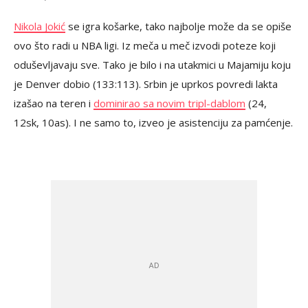
Nikola Jokić
se igra košarke, tako najbolje može da se opiše
ovo što radi u NBA ligi. Iz meča u meč izvodi poteze koji
oduševljavaju sve. Tako je bilo i na utakmici u Majamiju koju
je Denver dobio (133:113). Srbin je uprkos povredi lakta
izašao na teren i
dominirao sa novim tripl-dablom
(24,
12sk, 10as). I ne samo to, izveo je asistenciju za pamćenje.