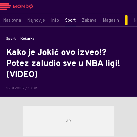
Naslovna
Najnovije
Info
Sport
Zabava
Magazin
M
Sport
Košarka
Kako je Jokić ovo izveo!?
Potez zaludio sve u NBA ligi!
(VIDEO)
18.01.2025. / 10:08