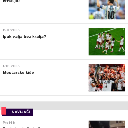
Mesi(ja)
2
15.07.2026.
Ipak valja bez kralja?
0
17.05.2026.
Mostarske kiše
NAVIJAČI
0
Pre 14 h