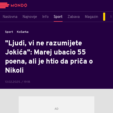
Naslovna
Najnovije
Info
Sport
Zabava
Magazin
M
Sport
Košarka
"Ljudi, vi ne razumijete
Jokića": Marej ubacio 55
poena, ali je htio da priča o
Nikoli
13.02.2025. / 19:18