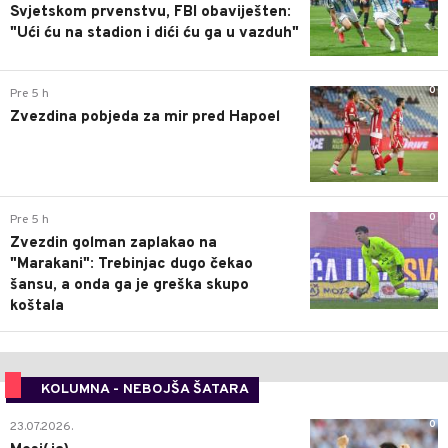
Svjetskom prvenstvu, FBI obaviješten:
"Ući ću na stadion i dići ću ga u vazduh"
0
Pre 5 h
Zvezdina pobjeda za mir pred Hapoel
0
Pre 5 h
Zvezdin golman zaplakao na
"Marakani": Trebinjac dugo čekao
šansu, a onda ga je greška skupo
koštala
KOLUMNA - NEBOJŠA ŠATARA
0
23.07.2026.