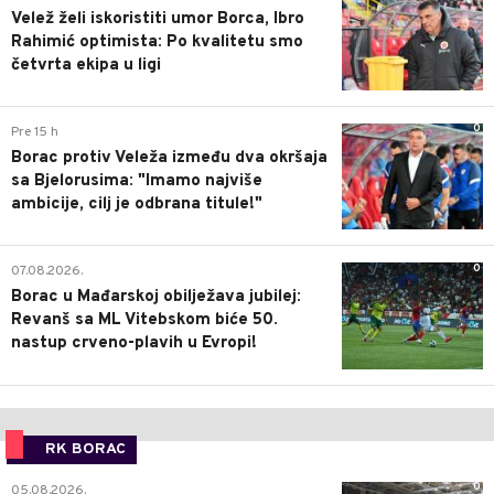
Velež želi iskoristiti umor Borca, Ibro
Rahimić optimista: Po kvalitetu smo
četvrta ekipa u ligi
0
Pre 15 h
Borac protiv Veleža između dva okršaja
sa Bjelorusima: "Imamo najviše
ambicije, cilj je odbrana titule!"
0
07.08.2026.
Borac u Mađarskoj obilježava jubilej:
Revanš sa ML Vitebskom biće 50.
nastup crveno-plavih u Evropi!
RK BORAC
0
05.08.2026.