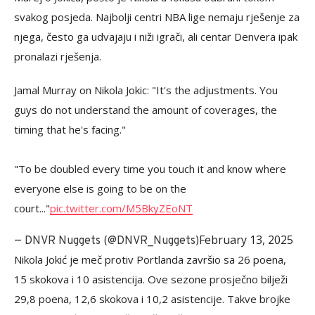
svakog posjeda. Najbolji centri NBA lige nemaju rješenje za
njega, često ga udvajaju i niži igrači, ali centar Denvera ipak
pronalazi rješenja.
Jamal Murray on Nikola Jokic: "It's the adjustments. You
guys do not understand the amount of coverages, the
timing that he's facing."
"To be doubled every time you touch it and know where
everyone else is going to be on the
court..."
pic.twitter.com/M5BkyZEoNT
February 13, 2025
— DNVR Nuggets (@DNVR_Nuggets)
Nikola Jokić je meč protiv Portlanda završio sa 26 poena,
15 skokova i 10 asistencija. Ove sezone prosječno bilježi
29,8 poena, 12,6 skokova i 10,2 asistencije. Takve brojke