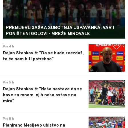
PREMIJERLIGAŠKA SUBOTNJA USPAVANKA: VAR I
PONIŠTENI GOLOVI - MREŽE MIROVALE
0
Pre 4 h
Dejan Stanković: "Da se bude zvezdaš,
to će nam biti potrebno"
0
Pre 5 h
Dejan Stanković: "Neka nastave da se
bave sa mnom, njih neka ostave na
miru"
0
Pre 5 h
Planirano Mesijevo ubistvo na