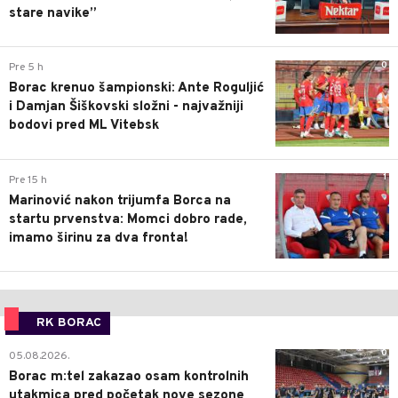
stare navike”
0
Pre 5 h
Borac krenuo šampionski: Ante Roguljić
i Damjan Šiškovski složni - najvažniji
bodovi pred ML Vitebsk
1
Pre 15 h
Marinović nakon trijumfa Borca na
startu prvenstva: Momci dobro rade,
imamo širinu za dva fronta!
RK BORAC
0
05.08.2026.
Borac m:tel zakazao osam kontrolnih
utakmica pred početak nove sezone