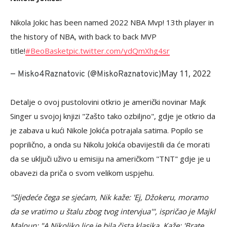
Nikola Jokic has been named 2022 NBA Mvp! 13th player in
the history of NBA, with back to back MVP
title!
#BeoBasket
pic.twitter.com/ydQmXhg4sr
May 11, 2022
— Misko4Raznatovic (@MiskoRaznatovic)
Detalje o ovoj pustolovini otkrio je američki novinar Majk
Singer u svojoj knjizi "Zašto tako ozbiljno", gdje je otkrio da
je zabava u kući Nikole Jokića potrajala satima. Popilo se
poprilično, a onda su Nikolu Jokića obavijestili da će morati
da se uključi uživo u emisiju na američkom "TNT" gdje je u
obavezi da priča o svom velikom uspjehu.
"Sljedeće čega se sjećam, Nik kaže: 'Ej, Džokeru, moramo
da se vratimo u štalu zbog tvog intervjua'", ispričao je Majkl
Maloun: "A Nikoliko lice je bila čista klasika. Kaže: 'Brate,