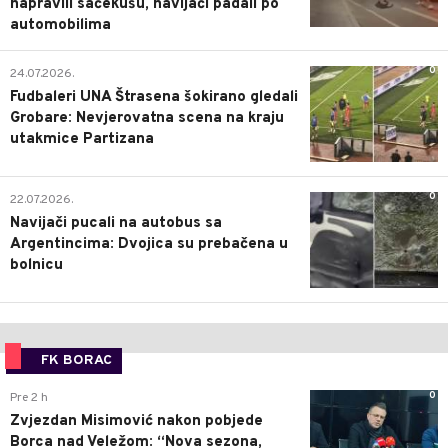
napravili sačekušu, navijači padali po
automobilima
0
24.07.2026.
Fudbaleri UNA Štrasena šokirano gledali
Grobare: Nevjerovatna scena na kraju
utakmice Partizana
0
22.07.2026.
Navijači pucali na autobus sa
Argentincima: Dvojica su prebačena u
bolnicu
FK BORAC
0
Pre 2 h
Zvjezdan Misimović nakon pobjede
Borca nad Veležom: “Nova sezona,