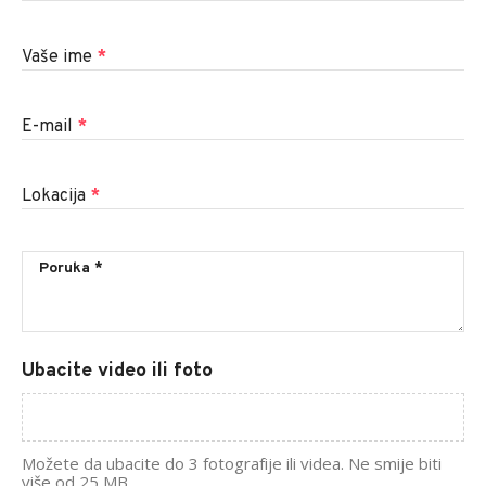
Vaše ime
*
E-mail
*
Lokacija
*
Ubacite video ili foto
Možete da ubacite do 3 fotografije ili videa. Ne smije biti
više od 25 MB.