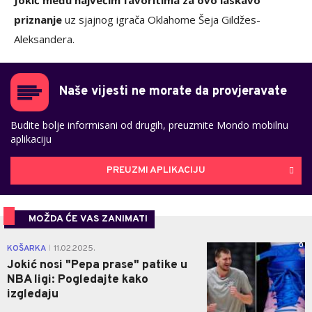
priznanje
uz sjajnog igrača Oklahome Šeja Gildžes-
Aleksandera.
Naše vijesti ne morate da provjeravate
Budite bolje informisani od drugih, preuzmite Mondo mobilnu
aplikaciju
PREUZMI APLIKACIJU
MOŽDA ĆE VAS ZANIMATI
0
KOŠARKA
11.02.2025.
|
Jokić nosi "Pepa prase" patike u
NBA ligi: Pogledajte kako
izgledaju