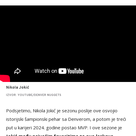
Nikola Jokić
IZVOR: YOUTUBE/DENVER NUGGETS
Podsjetimo, Nikola Jokić je sezonu poslije ove osvojio
istorijski šampionski pehar sa Denverom, a potom je treći
put u karijeri 2024. godine postao MVP. I ove sezone je
Jokić među najvećim favoritima za ovo laskavo