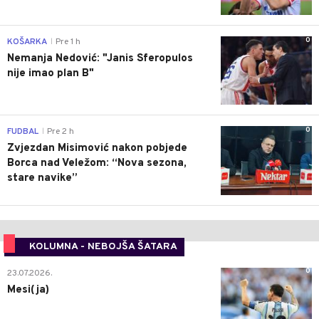
0
KOŠARKA
Pre 1 h
|
Nemanja Nedović: "Janis Sferopulos
nije imao plan B"
0
FUDBAL
Pre 2 h
|
Zvjezdan Misimović nakon pobjede
Borca nad Veležom: “Nova sezona,
stare navike”
KOLUMNA - NEBOJŠA ŠATARA
0
23.07.2026.
Mesi(ja)