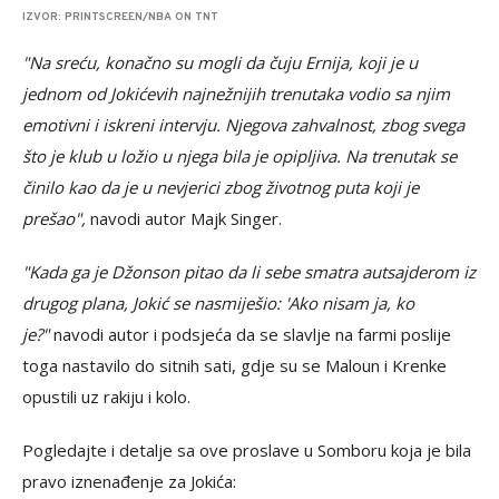
IZVOR: PRINTSCREEN/NBA ON TNT
"Na sreću, konačno su mogli da čuju Ernija, koji je u
jednom od Jokićevih najnežnijih trenutaka vodio sa njim
emotivni i iskreni intervju. Njegova zahvalnost, zbog svega
što je klub u ložio u njega bila je opipljiva. Na trenutak se
činilo kao da je u nevjerici zbog životnog puta koji je
prešao",
navodi autor Majk Singer.
"Kada ga je Džonson pitao da li sebe smatra autsajderom iz
drugog plana, Jokić se nasmiješio: 'Ako nisam ja, ko
je?"
navodi autor i podsjeća da se slavlje na farmi poslije
toga nastavilo do sitnih sati, gdje su se Maloun i Krenke
opustili uz rakiju i kolo.
Pogledajte i detalje sa ove proslave u Somboru koja je bila
pravo iznenađenje za Jokića: