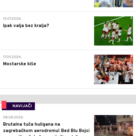
2
15.07.2026.
Ipak valja bez kralja?
0
17.05.2026.
Mostarske kiše
NAVIJAČI
0
08.08.2026.
Brutalna tuča huligana na
zagrebačkom aerodromu! Bed Blu Bojsi