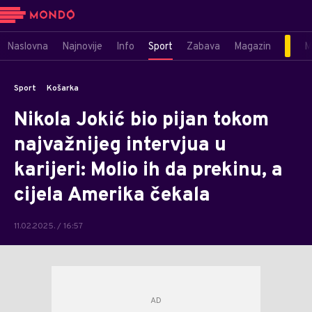
Naslovna
Najnovije
Info
Sport
Zabava
Magazin
M
Sport
Košarka
Nikola Jokić bio pijan tokom
najvažnijeg intervjua u
karijeri: Molio ih da prekinu, a
cijela Amerika čekala
11.02.2025. / 16:57