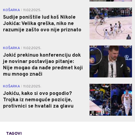
0
KOŠARKA
11.02.2025.
|
Sudije poništile lud koš Nikole
Jokića: Velika greška, niko ne
razumije zašto ovo nije priznato
0
KOŠARKA
11.02.2025.
|
Jokić prekinuo konferenciju dok
je novinar postavljao pitanje:
Nije mogao da nađe predmet koji
mu mnogo znači
0
KOŠARKA
11.02.2025.
|
Jokiću, kako si ovo pogodio?
Trojka iz nemoguće pozicije,
protivnici se hvatali za glavu
TAGOVI