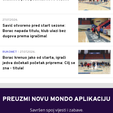
0
27.07.2026.
Savić otvoreno pred start sezone:
Borac napada titulu, klub ulazi bez
dugova prema igračima!
0
RUKOMET
27.07.2026.
|
Borac krenuo jako od starta, igrači
jedva dočekali početak priprema: Cilj se
zna - titula!
PREUZMI NOVU MONDO APLIKACIJU
Savršen spoj vijesti i zabave.