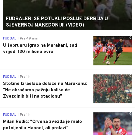
FUDBALERI SE POTUKLI POSLIJE DERBIJA U
SJEVERNOJ MAKEDONIJI! (VIDEO)
0
FUDBAL
Pre 49 min
|
U februaru igrao na Marakani, sad
vrijedi 130 miliona evra
0
FUDBAL
Pre 1 h
|
Stotine Izraelaca dolaze na Marakanu:
"Ne obraćamo pažnju koliko će
Zvezdinih biti na stadionu"
0
FUDBAL
Pre 1 h
|
Milan Rodić: "Crvena zvezda je malo
potcijenila Hapoel, ali prolazi"