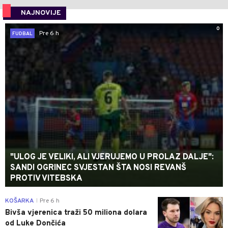
NAJNOVIJE
0
Pre 6 h
FUDBAL
"ULOG JE VELIKI, ALI VJERUJEMO U PROLAZ DALJE":
SANDI OGRINEC SVJESTAN ŠTA NOSI REVANŠ
PROTIV VITEBSKA
0
KOŠARKA
Pre 6 h
|
Bivša vjerenica traži 50 miliona dolara
od Luke Dončića