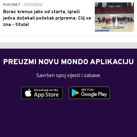
0
RUKOMET
27.07.2026.
|
Borac krenuo jako od starta, igrači
jedva dočekali početak priprema: Cilj se
zna - titula!
PREUZMI NOVU MONDO APLIKACIJU
Savršen spoj vijesti i zabave.