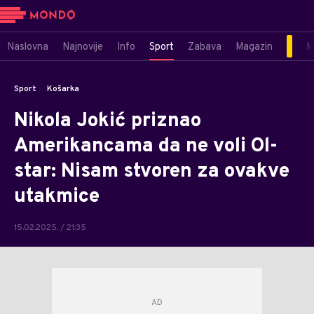
Naslovna
Najnovije
Info
Sport
Zabava
Magazin
M
Sport
Košarka
Nikola Jokić priznao
Amerikancama da ne voli Ol-
star: Nisam stvoren za ovakve
utakmice
15.02.2025. / 21:35