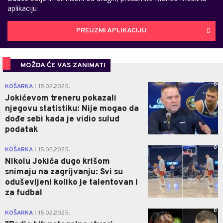
aplikaciju
PREUZMI APLIKACIJU
MOŽDA ĆE VAS ZANIMATI
0
KOŠARKA
15.02.2025.
|
Jokićevom treneru pokazali
njegovu statistiku: Nije mogao da
dođe sebi kada je vidio sulud
podatak
0
KOŠARKA
15.02.2025.
|
Nikolu Jokića dugo krišom
snimaju na zagrijvanju: Svi su
oduševljeni koliko je talentovan i
za fudbal
0
KOŠARKA
15.02.2025.
|