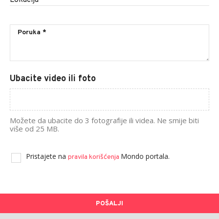
Lokacija
*
Ubacite video ili foto
Možete da ubacite do 3 fotografije ili videa. Ne smije biti
više od 25 MB.
Pristajete na
Mondo portala.
pravila korišćenja
POŠALJI