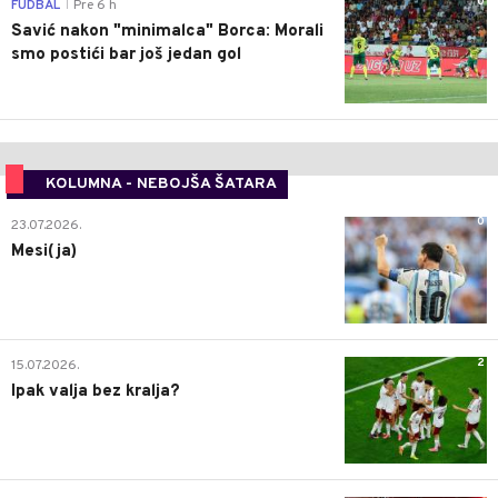
0
FUDBAL
Pre 6 h
|
Savić nakon "minimalca" Borca: Morali
smo postići bar još jedan gol
KOLUMNA - NEBOJŠA ŠATARA
0
23.07.2026.
Mesi(ja)
2
15.07.2026.
Ipak valja bez kralja?