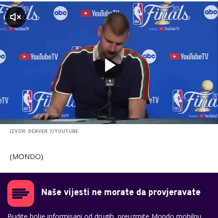
zvuk
IZVOR: DENVER 7/YOUTUBE
(MONDO)
Naše vijesti ne morate da provjeravate
Budite bolje informisani od drugih, preuzmite Mondo mobilnu