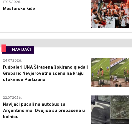
0
17.05.2026.
Mostarske kiše
NAVIJAČI
0
24.07.2026.
Fudbaleri UNA Štrasena šokirano gledali
Grobare: Nevjerovatna scena na kraju
utakmice Partizana
0
22.07.2026.
Navijači pucali na autobus sa
Argentincima: Dvojica su prebačena u
bolnicu