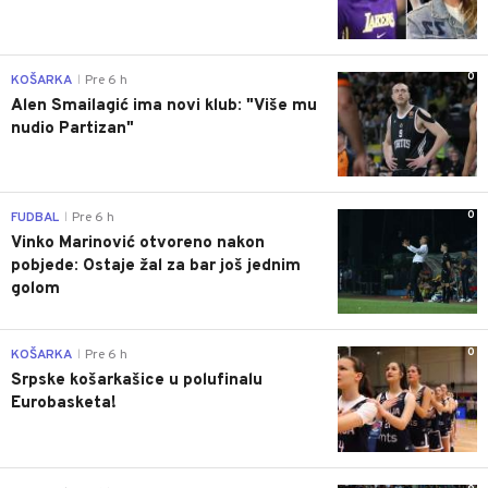
0
KOŠARKA
Pre 6 h
|
Alen Smailagić ima novi klub: "Više mu
nudio Partizan"
0
FUDBAL
Pre 6 h
|
Vinko Marinović otvoreno nakon
pobjede: Ostaje žal za bar još jednim
golom
0
KOŠARKA
Pre 6 h
|
Srpske košarkašice u polufinalu
Eurobasketa!