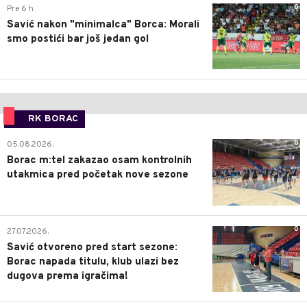
0
Pre 6 h
Savić nakon "minimalca" Borca: Morali
smo postići bar još jedan gol
RK BORAC
0
05.08.2026.
Borac m:tel zakazao osam kontrolnih
utakmica pred početak nove sezone
0
27.07.2026.
Savić otvoreno pred start sezone:
Borac napada titulu, klub ulazi bez
dugova prema igračima!