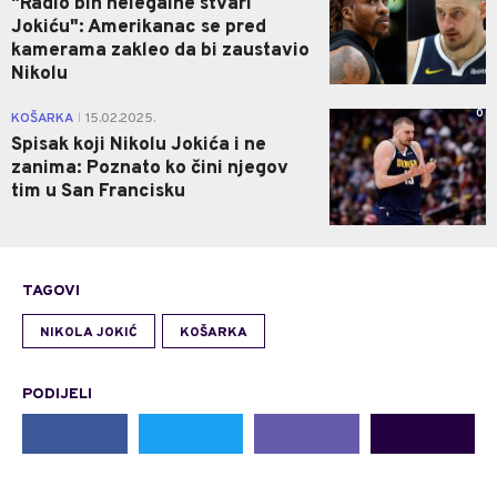
"Radio bih nelegalne stvari
Jokiću": Amerikanac se pred
kamerama zakleo da bi zaustavio
Nikolu
0
KOŠARKA
15.02.2025.
|
Spisak koji Nikolu Jokića i ne
zanima: Poznato ko čini njegov
tim u San Francisku
TAGOVI
NIKOLA JOKIĆ
KOŠARKA
PODIJELI