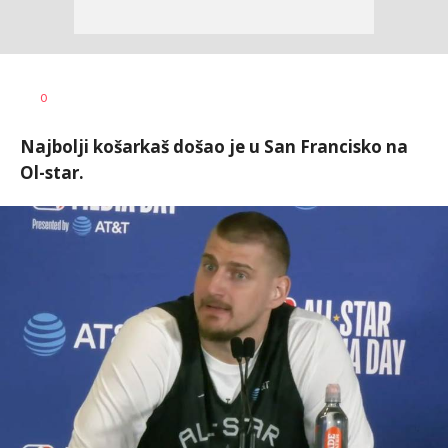
Nebojša
AUTOR
0
Šatara
Najbolji košarkaš došao je u San Francisko na
Ol-star.