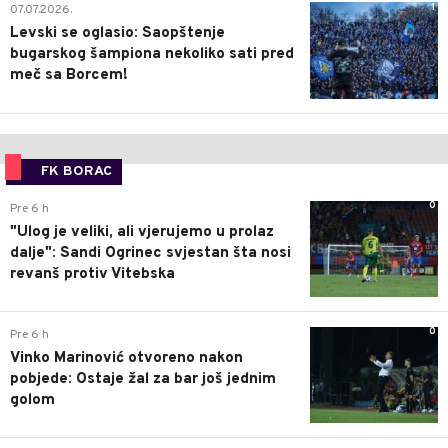
1
07.07.2026.
Levski se oglasio: Saopštenje
bugarskog šampiona nekoliko sati pred
meč sa Borcem!
FK BORAC
0
Pre 6 h
"Ulog je veliki, ali vjerujemo u prolaz
dalje": Sandi Ogrinec svjestan šta nosi
revanš protiv Vitebska
0
Pre 6 h
Vinko Marinović otvoreno nakon
pobjede: Ostaje žal za bar još jednim
golom