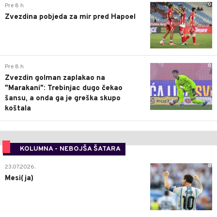
0
Pre 8 h
Zvezdina pobjeda za mir pred Hapoel
0
Pre 8 h
Zvezdin golman zaplakao na
"Marakani": Trebinjac dugo čekao
šansu, a onda ga je greška skupo
koštala
KOLUMNA - NEBOJŠA ŠATARA
0
23.07.2026.
Mesi(ja)