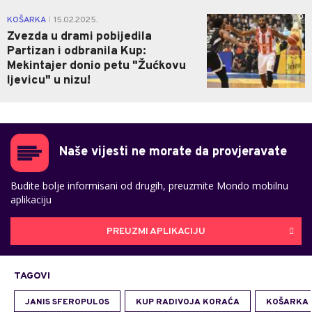
0
KOŠARKA
15.02.2025.
|
Zvezda u drami pobijedila
Partizan i odbranila Kup:
Mekintajer donio petu "Žućkovu
ljevicu" u nizu!
Naše vijesti ne morate da provjeravate
Budite bolje informisani od drugih, preuzmite Mondo mobilnu
aplikaciju
PREUZMI APLIKACIJU
TAGOVI
JANIS SFEROPULOS
KUP RADIVOJA KORAĆA
KOŠARKA