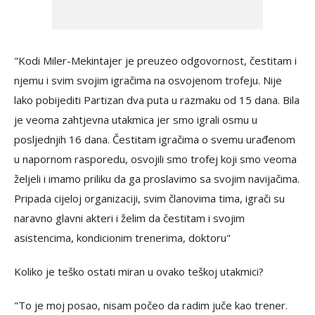
"Kodi Miler-Mekintajer je preuzeo odgovornost, čestitam i
njemu i svim svojim igračima na osvojenom trofeju. Nije
lako pobijediti Partizan dva puta u razmaku od 15 dana. Bila
je veoma zahtjevna utakmica jer smo igrali osmu u
posljednjih 16 dana. Čestitam igračima o svemu urađenom
u napornom rasporedu, osvojili smo trofej koji smo veoma
željeli i imamo priliku da ga proslavimo sa svojim navijačima.
Pripada cijeloj organizaciji, svim članovima tima, igrači su
naravno glavni akteri i želim da čestitam i svojim
asistencima, kondicionim trenerima, doktoru"
Koliko je teško ostati miran u ovako teškoj utakmici?
"To je moj posao, nisam počeo da radim juče kao trener.