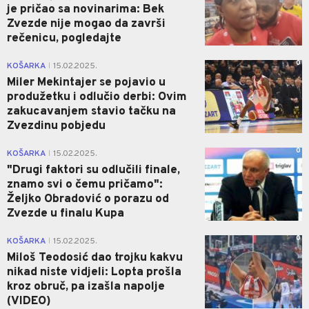
je pričao sa novinarima: Bek
Zvezde nije mogao da završi
rečenicu, pogledajte
0
KOŠARKA
15.02.2025.
|
Miler Mekintajer se pojavio u
produžetku i odlučio derbi: Ovim
zakucavanjem stavio tačku na
Zvezdinu pobjedu
0
KOŠARKA
15.02.2025.
|
"Drugi faktori su odlučili finale,
znamo svi o čemu pričamo":
Željko Obradović o porazu od
Zvezde u finalu Kupa
0
KOŠARKA
15.02.2025.
|
Miloš Teodosić dao trojku kakvu
nikad niste vidjeli: Lopta prošla
kroz obruč, pa izašla napolje
(VIDEO)