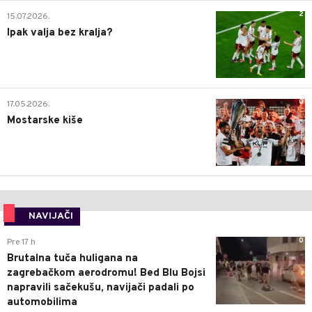
2
15.07.2026.
Ipak valja bez kralja?
0
17.05.2026.
Mostarske kiše
NAVIJAČI
0
Pre 17 h
Brutalna tuča huligana na
zagrebačkom aerodromu! Bed Blu Bojsi
napravili sačekušu, navijači padali po
automobilima