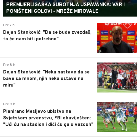
PREMIJERLIGAŠKA SUBOTNJA USPAVANKA: VAR I
PONIŠTENI GOLOVI - MREŽE MIROVALE
0
Pre 7 h
Dejan Stanković: "Da se bude zvezdaš,
to će nam biti potrebno"
0
Pre 8 h
Dejan Stanković: "Neka nastave da se
bave sa mnom, njih neka ostave na
miru"
0
Pre 8 h
Planirano Mesijevo ubistvo na
Svjetskom prvenstvu, FBI obaviješten:
"Ući ću na stadion i dići ću ga u vazduh"