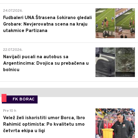
0
24.07.2026.
Fudbaleri UNA Štrasena šokirano gledali
Grobare: Nevjerovatna scena na kraju
utakmice Partizana
0
22.07.2026.
Navijači pucali na autobus sa
Argentincima: Dvojica su prebačena u
bolnicu
FK BORAC
0
Pre 10 h
Velež želi iskoristiti umor Borca, Ibro
Rahimić optimista: Po kvalitetu smo
četvrta ekipa u ligi