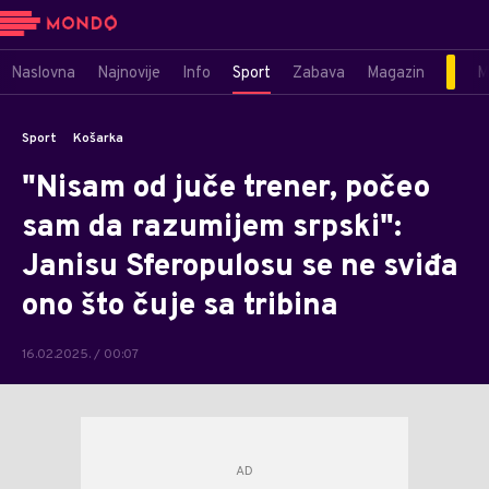
Naslovna
Najnovije
Info
Sport
Zabava
Magazin
M
Sport
Košarka
"Nisam od juče trener, počeo
sam da razumijem srpski":
Janisu Sferopulosu se ne sviđa
ono što čuje sa tribina
16.02.2025. / 00:07