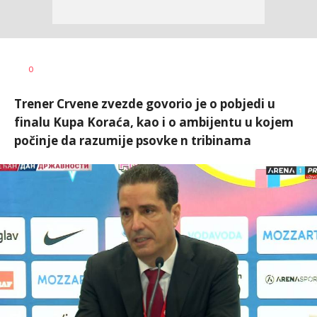
Mladen
AUTOR
0
Šolak
Trener Crvene zvezde govorio je o pobjedi u
finalu Kupa Koraća, kao i o ambijentu u kojem
počinje da razumije psovke n tribinama