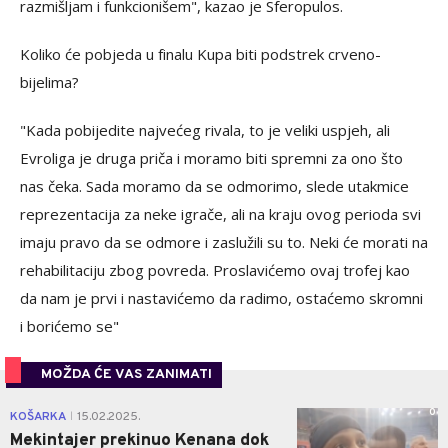
razmišljam i funkcionišem", kazao je Sferopulos.
Koliko će pobjeda u finalu Kupa biti podstrek crveno-
bijelima?
"Kada pobijedite najvećeg rivala, to je veliki uspjeh, ali
Evroliga je druga priča i moramo biti spremni za ono što
nas čeka. Sada moramo da se odmorimo, slede utakmice
reprezentacija za neke igrače, ali na kraju ovog perioda svi
imaju pravo da se odmore i zaslužili su to. Neki će morati na
rehabilitaciju zbog povreda. Proslavićemo ovaj trofej kao
da nam je prvi i nastavićemo da radimo, ostaćemo skromni
i borićemo se"
MOŽDA ĆE VAS ZANIMATI
0
KOŠARKA
15.02.2025.
|
Mekintajer prekinuo Kenana dok