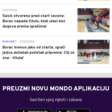
0
27.07.2026.
Savić otvoreno pred start sezone:
Borac napada titulu, klub ulazi bez
dugova prema igračima!
0
RUKOMET
27.07.2026.
|
Borac krenuo jako od starta, igrači
jedva dočekali početak priprema: Cilj se
zna - titula!
PREUZMI NOVU MONDO APLIKACIJU
Savršen spoj vijesti i zabave.