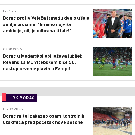
0
Pre 18 h
Borac protiv Veleža između dva okršaja
sa Bjelorusima: "Imamo najviše
ambicije, cilj je odbrana titule!"
0
07.08.2026.
Borac u Mađarskoj obilježava jubilej:
Revanš sa ML Vitebskom biće 50.
nastup crveno-plavih u Evropi!
RK BORAC
0
05.08.2026.
Borac m:tel zakazao osam kontrolnih
utakmica pred početak nove sezone