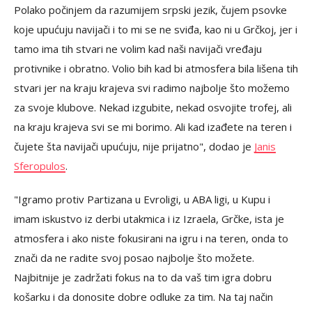
Polako počinjem da razumijem srpski jezik, čujem psovke
koje upućuju navijači i to mi se ne sviđa, kao ni u Grčkoj, jer i
tamo ima tih stvari ne volim kad naši navijači vređaju
protivnike i obratno. Volio bih kad bi atmosfera bila lišena tih
stvari jer na kraju krajeva svi radimo najbolje što možemo
za svoje klubove. Nekad izgubite, nekad osvojite trofej, ali
na kraju krajeva svi se mi borimo. Ali kad izađete na teren i
čujete šta navijači upućuju, nije prijatno", dodao je
Janis
Sferopulos
.
"Igramo protiv Partizana u Evroligi, u ABA ligi, u Kupu i
imam iskustvo iz derbi utakmica i iz Izraela, Grčke, ista je
atmosfera i ako niste fokusirani na igru i na teren, onda to
znači da ne radite svoj posao najbolje što možete.
Najbitnije je zadržati fokus na to da vaš tim igra dobru
košarku i da donosite dobre odluke za tim. Na taj način