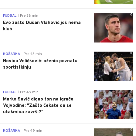
0
FUDBAL
Pre 38 min
|
Evo zašto Dušan Vlahović još nema
klub
0
KOŠARKA
Pre 43 min
|
Novica Veličković: oženio poznatu
sportistkinju
0
FUDBAL
Pre 49 min
|
Marko Savić digao ton na igrače
Vojvodine: "Zašto čekate da se
utakmica završi?"
0
KOŠARKA
Pre 49 min
|