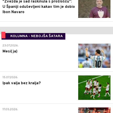
"Zvezda je sad raskinula s prošlošću":
U Španiji oduševljeni kakav tim je dobio
Ibon Navaro
KOLUMNA - NEBOJŠA ŠATARA
0
23.07.2026.
Mesi(ja)
2
15.07.2026.
Ipak valja bez kralja?
0
17.05.2026.