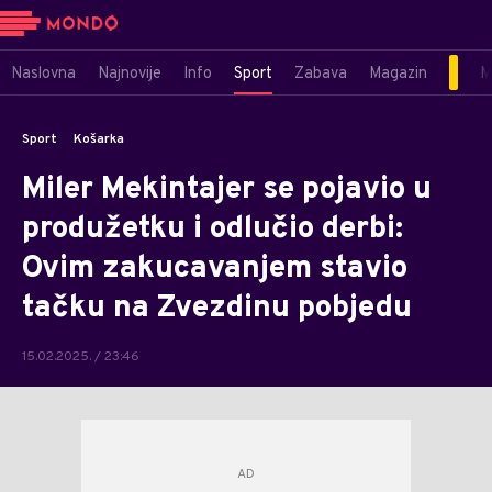
Naslovna
Najnovije
Info
Sport
Zabava
Magazin
M
Sport
Košarka
Miler Mekintajer se pojavio u
produžetku i odlučio derbi:
Ovim zakucavanjem stavio
tačku na Zvezdinu pobjedu
15.02.2025. / 23:46