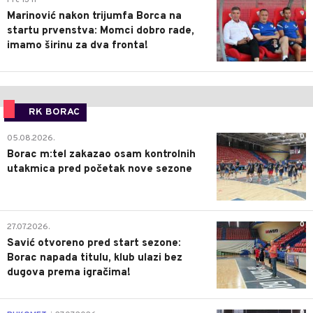
Marinović nakon trijumfa Borca na
startu prvenstva: Momci dobro rade,
imamo širinu za dva fronta!
RK BORAC
0
05.08.2026.
Borac m:tel zakazao osam kontrolnih
utakmica pred početak nove sezone
0
27.07.2026.
Savić otvoreno pred start sezone:
Borac napada titulu, klub ulazi bez
dugova prema igračima!
0