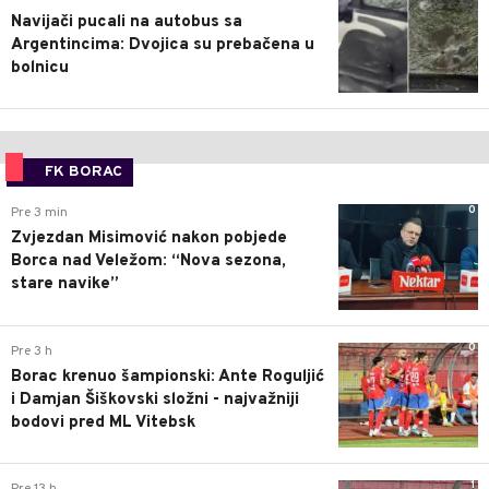
Navijači pucali na autobus sa
Argentincima: Dvojica su prebačena u
bolnicu
FK BORAC
0
Pre 3 min
Zvjezdan Misimović nakon pobjede
Borca nad Veležom: “Nova sezona,
stare navike”
0
Pre 3 h
Borac krenuo šampionski: Ante Roguljić
i Damjan Šiškovski složni - najvažniji
bodovi pred ML Vitebsk
1
Pre 13 h