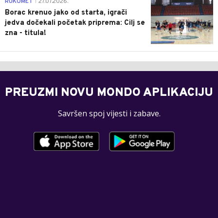
RUKOMET
27.07.2026.
|
Borac krenuo jako od starta, igrači
jedva dočekali početak priprema: Cilj se
zna - titula!
PREUZMI NOVU MONDO APLIKACIJU
Savršen spoj vijesti i zabave.