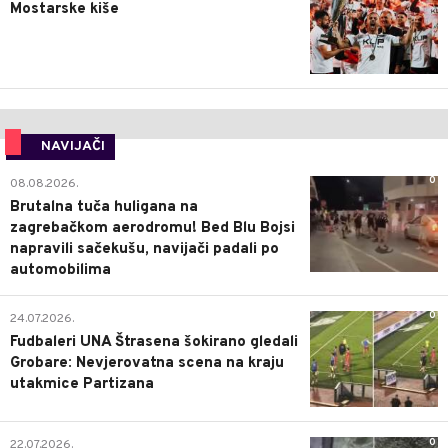
Mostarske kiše
NAVIJAČI
0
08.08.2026.
Brutalna tuča huligana na
zagrebačkom aerodromu! Bed Blu Bojsi
napravili sačekušu, navijači padali po
automobilima
0
24.07.2026.
Fudbaleri UNA Štrasena šokirano gledali
Grobare: Nevjerovatna scena na kraju
utakmice Partizana
0
22.07.2026.