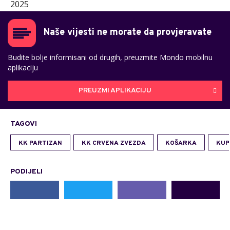
2025
Naše vijesti ne morate da provjeravate
Budite bolje informisani od drugih, preuzmite Mondo mobilnu
aplikaciju
PREUZMI APLIKACIJU
TAGOVI
KK PARTIZAN
KK CRVENA ZVEZDA
KOŠARKA
KUP
PODIJELI