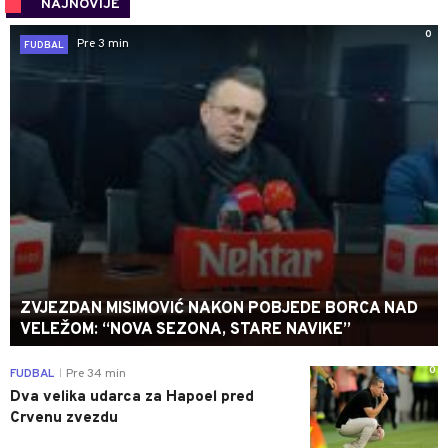
NAJNOVIJE
0
Pre 3 min
FUDBAL
ZVJEZDAN MISIMOVIĆ NAKON POBJEDE BORCA NAD
VELEŽOM: “NOVA SEZONA, STARE NAVIKE”
0
FUDBAL
Pre 34 min
|
Dva velika udarca za Hapoel pred
Crvenu zvezdu