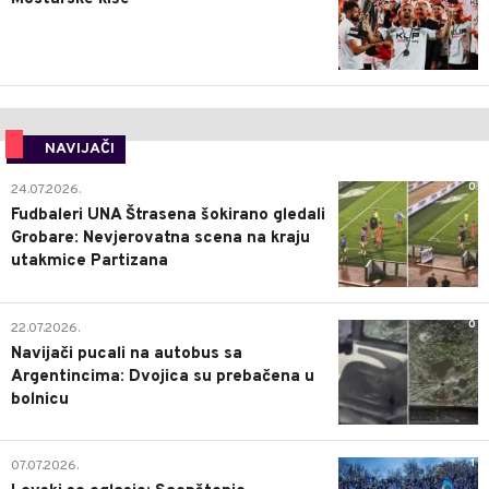
NAVIJAČI
0
24.07.2026.
Fudbaleri UNA Štrasena šokirano gledali
Grobare: Nevjerovatna scena na kraju
utakmice Partizana
0
22.07.2026.
Navijači pucali na autobus sa
Argentincima: Dvojica su prebačena u
bolnicu
1
07.07.2026.