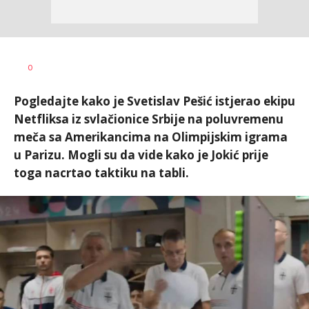
Bojan
AUTOR
0
Jakovljević
Pogledajte kako je Svetislav Pešić istjerao ekipu
Netfliksa iz svlačionice Srbije na poluvremenu
meča sa Amerikancima na Olimpijskim igrama
u Parizu. Mogli su da vide kako je Jokić prije
toga nacrtao taktiku na tabli.