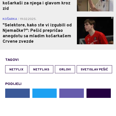
košarkaši za njega i glavom kroz
zid
0
KOŠARKA
19.02.2025.
|
"Selektore, kako ste vi izgubili od
Njemačke?": Pešić prepričao
anegdotu sa mladim košarkašem
Crvene zvezde
TAGOVI
NETFLIX
NETFLIKS
ORLOVI
SVETISLAV PEŠIĆ
PODIJELI