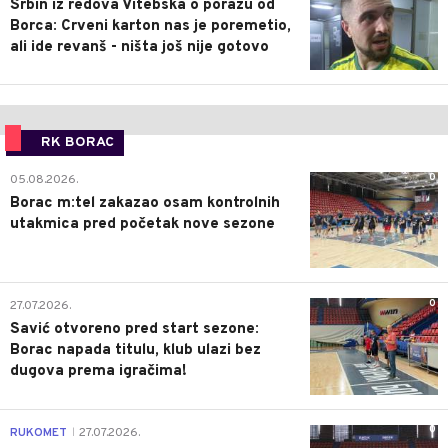
Srbin iz redova Vitebska o porazu od
Borca: Crveni karton nas je poremetio,
ali ide revanš - ništa još nije gotovo
RK BORAC
0
05.08.2026.
Borac m:tel zakazao osam kontrolnih
utakmica pred početak nove sezone
0
27.07.2026.
Savić otvoreno pred start sezone:
Borac napada titulu, klub ulazi bez
dugova prema igračima!
0
RUKOMET
27.07.2026.
|