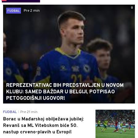
0
Pre 2 min
FUDBAL
REPREZENTATIVAC BIH PREDSTAVLJEN U NOVOM
KLUBU: SAMED BAŽDAR U BELGIJI, POTPISAO
PETOGODIŠNJI UGOVOR!
0
FUDBAL
Pre 21 min
|
Borac u Mađarskoj obilježava jubilej:
Revanš sa ML Vitebskom biće 50.
nastup crveno-plavih u Evropi!