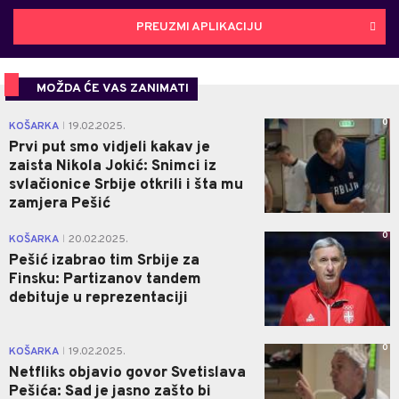
PREUZMI APLIKACIJU
MOŽDA ĆE VAS ZANIMATI
0
KOŠARKA
19.02.2025.
|
Prvi put smo vidjeli kakav je
zaista Nikola Jokić: Snimci iz
svlačionice Srbije otkrili i šta mu
zamjera Pešić
0
KOŠARKA
20.02.2025.
|
Pešić izabrao tim Srbije za
Finsku: Partizanov tandem
debituje u reprezentaciji
0
KOŠARKA
19.02.2025.
|
Netfliks objavio govor Svetislava
Pešića: Sad je jasno zašto bi