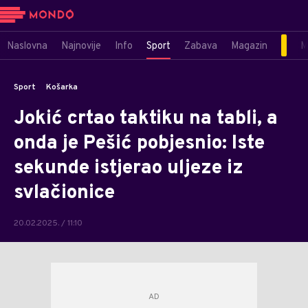
Naslovna
Najnovije
Info
Sport
Zabava
Magazin
M
Sport
Košarka
Jokić crtao taktiku na tabli, a
onda je Pešić pobjesnio: Iste
sekunde istjerao uljeze iz
svlačionice
20.02.2025. / 11:10