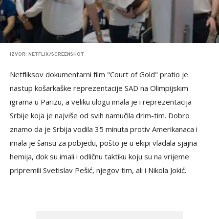
IZVOR: NETFLIX/SCREENSHOT
Netfliksov dokumentarni film "Court of Gold" pratio je
nastup košarkaške reprezentacije SAD na Olimpijskim
igrama u Parizu, a veliku ulogu imala je i reprezentacija
Srbije koja je najviše od svih namučila drim-tim. Dobro
znamo da je Srbija vodila 35 minuta protiv Amerikanaca i
imala je šansu za pobjedu, pošto je u ekipi vladala sjajna
hemija, dok su imali i odličnu taktiku koju su na vrijeme
pripremili Svetislav Pešić, njegov tim, ali i Nikola Jokić.