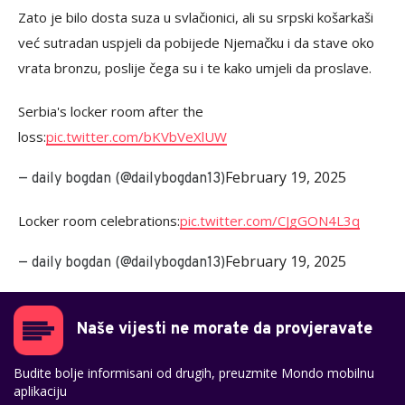
Zato je bilo dosta suza u svlačionici, ali su srpski košarkaši
već sutradan uspjeli da pobijede Njemačku i da stave oko
vrata bronzu, poslije čega su i te kako umjeli da proslave.
Serbia's locker room after the
loss:
pic.twitter.com/bKVbVeXlUW
February 19, 2025
— daily bogdan (@dailybogdan13)
Locker room celebrations:
pic.twitter.com/CJgGON4L3q
February 19, 2025
— daily bogdan (@dailybogdan13)
Naše vijesti ne morate da provjeravate
Budite bolje informisani od drugih, preuzmite Mondo mobilnu
aplikaciju