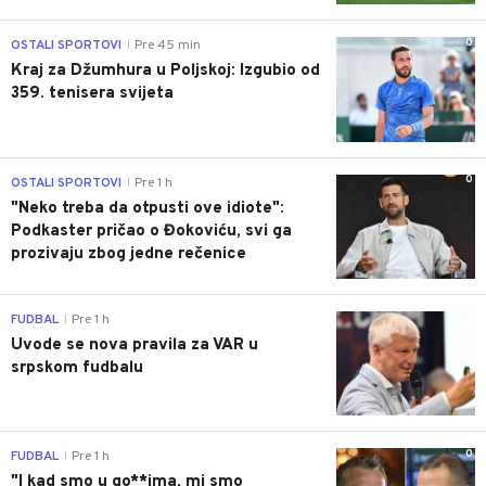
0
OSTALI SPORTOVI
Pre 45 min
|
Kraj za Džumhura u Poljskoj: Izgubio od
359. tenisera svijeta
0
OSTALI SPORTOVI
Pre 1 h
|
"Neko treba da otpusti ove idiote":
Podkaster pričao o Đokoviću, svi ga
prozivaju zbog jedne rečenice
0
FUDBAL
Pre 1 h
|
Uvode se nova pravila za VAR u
srpskom fudbalu
0
FUDBAL
Pre 1 h
|
"I kad smo u go**ima, mi smo