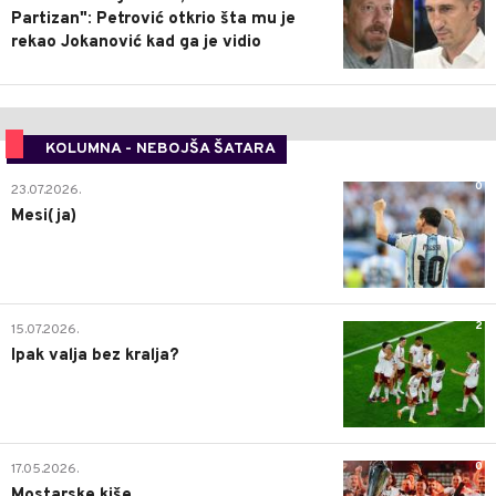
Partizan": Petrović otkrio šta mu je
rekao Jokanović kad ga je vidio
KOLUMNA - NEBOJŠA ŠATARA
0
23.07.2026.
Mesi(ja)
2
15.07.2026.
Ipak valja bez kralja?
0
17.05.2026.
Mostarske kiše