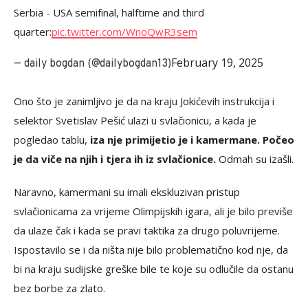
Serbia - USA semifinal, halftime and third
quarter:
pic.twitter.com/WnoQwR3sem
February 19, 2025
— daily bogdan (@dailybogdan13)
Ono što je zanimljivo je da na kraju Jokićevih instrukcija i
selektor Svetislav Pešić ulazi u svlačionicu, a kada je
pogledao tablu,
iza nje primijetio je i kamermane. Počeo
je da viče na njih i tjera ih iz svlačionice.
Odmah su izašli.
Naravno, kamermani su imali ekskluzivan pristup
svlačionicama za vrijeme Olimpijskih igara, ali je bilo previše
da ulaze čak i kada se pravi taktika za drugo poluvrijeme.
Ispostavilo se i da ništa nije bilo problematično kod nje, da
bi na kraju sudijske greške bile te koje su odlučile da ostanu
bez borbe za zlato.