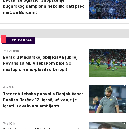
Levski se oglasio: Saopštenje
bugarskog šampiona nekoliko sati pred
meč sa Borcem!
FK BORAC
0
Pre 21 min
Borac u Mađarskoj obilježava jubilej:
Revanš sa ML Vitebskom biće 50.
nastup crveno-plavih u Evropi!
0
Pre 9 h
Trener Vitebska pohvalio Banjalučane:
Publika Borčev 12. igrač, uživanje je
igrati u ovakvom ambijentu
0
Pre 10 h