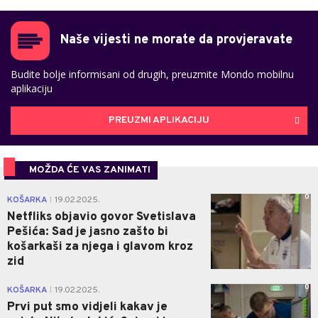
Naše vijesti ne morate da provjeravate
Budite bolje informisani od drugih, preuzmite Mondo mobilnu
aplikaciju
PREUZMI APLIKACIJU
MOŽDA ĆE VAS ZANIMATI
0
KOŠARKA
19.02.2025.
|
Netfliks objavio govor Svetislava
Pešića: Sad je jasno zašto bi
košarkaši za njega i glavom kroz
zid
0
KOŠARKA
19.02.2025.
|
Prvi put smo vidjeli kakav je