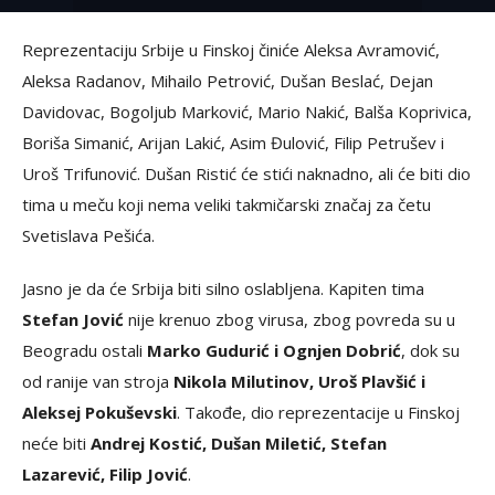
Reprezentaciju Srbije u Finskoj činiće Aleksa Avramović,
Aleksa Radanov, Mihailo Petrović, Dušan Beslać, Dejan
Davidovac, Bogoljub Marković, Mario Nakić, Balša Koprivica,
Boriša Simanić, Arijan Lakić, Asim Đulović, Filip Petrušev i
Uroš Trifunović. Dušan Ristić će stići naknadno, ali će biti dio
tima u meču koji nema veliki takmičarski značaj za četu
Svetislava Pešića.
Jasno je da će Srbija biti silno oslabljena. Kapiten tima
Stefan Jović
nije krenuo zbog virusa, zbog povreda su u
Beogradu ostali
Marko Gudurić i Ognjen Dobrić
, dok su
od ranije van stroja
Nikola Milutinov, Uroš Plavšić i
Aleksej Pokuševski
. Takođe, dio reprezentacije u Finskoj
neće biti
Andrej Kostić, Dušan Miletić, Stefan
Lazarević, Filip Jović
.