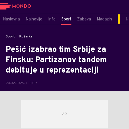
Naslovna
Najnovije
Info
Sport
Zabava
Magazin
M
Sport
Košarka
Pešić izabrao tim Srbije za
Finsku: Partizanov tandem
debituje u reprezentaciji
20.02.2025. / 10:09