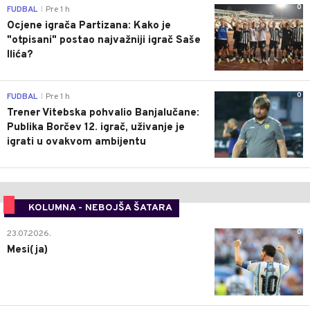
0
FUDBAL
Pre 1 h
|
Ocjene igrača Partizana: Kako je
"otpisani" postao najvažniji igrač Saše
Ilića?
0
FUDBAL
Pre 1 h
|
Trener Vitebska pohvalio Banjalučane:
Publika Borčev 12. igrač, uživanje je
igrati u ovakvom ambijentu
KOLUMNA - NEBOJŠA ŠATARA
0
23.07.2026.
Mesi(ja)