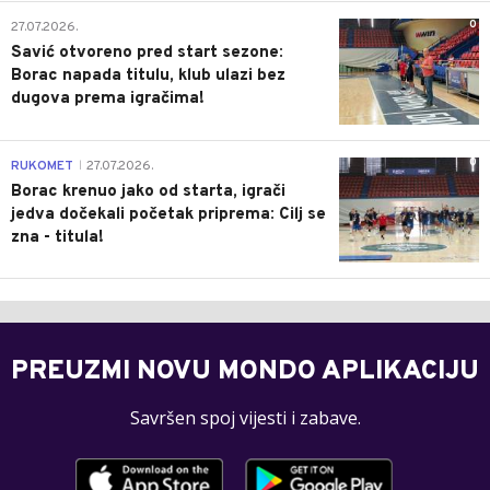
0
27.07.2026.
Savić otvoreno pred start sezone:
Borac napada titulu, klub ulazi bez
dugova prema igračima!
0
RUKOMET
27.07.2026.
|
Borac krenuo jako od starta, igrači
jedva dočekali početak priprema: Cilj se
zna - titula!
PREUZMI NOVU MONDO APLIKACIJU
Savršen spoj vijesti i zabave.