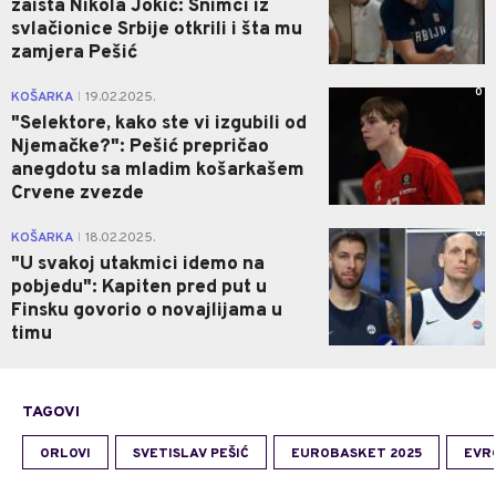
zaista Nikola Jokić: Snimci iz
svlačionice Srbije otkrili i šta mu
zamjera Pešić
0
KOŠARKA
19.02.2025.
|
"Selektore, kako ste vi izgubili od
Njemačke?": Pešić prepričao
anegdotu sa mladim košarkašem
Crvene zvezde
0
KOŠARKA
18.02.2025.
|
"U svakoj utakmici idemo na
pobjedu": Kapiten pred put u
Finsku govorio o novajlijama u
timu
TAGOVI
ORLOVI
SVETISLAV PEŠIĆ
EUROBASKET 2025
EVR