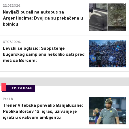
0
22.07.2026.
Navijači pucali na autobus sa
Argentincima: Dvojica su prebačena u
bolnicu
1
07.07.2026.
Levski se oglasio: Saopštenje
bugarskog šampiona nekoliko sati pred
meč sa Borcem!
FK BORAC
0
Pre 1 h
Trener Vitebska pohvalio Banjalučane:
Publika Borčev 12. igrač, uživanje je
igrati u ovakvom ambijentu