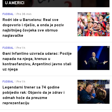
U AMERICI
0
FUDBAL
Pre 38 min
|
Rodri ide u Barselonu: Real sve
dogovorio i riješio, a onda je poziv
najbitnijeg čovjeka sve obrnuo
naglavačke
0
FUDBAL
Pre 1 h
|
Đani Infantino uzvraća udarac: Poslije
napada na njega, krenuo u
kontraofanzivu, Argentinci javno stali
uz njega
0
FUDBAL
Pre 1 h
|
Legendarni trener sa 74 godine
pobijedio rak: Objavio da je zdrav i
odmah hoće da preuzme
reprezentaciju