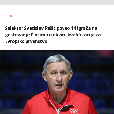
Bojan
AUTOR
0
Jakovljević
Selektor Svetislav Pešić poveo 14 igrača na
gostovanje Fincima u okviru kvalifikacija za
Evropsko prvenstvo.