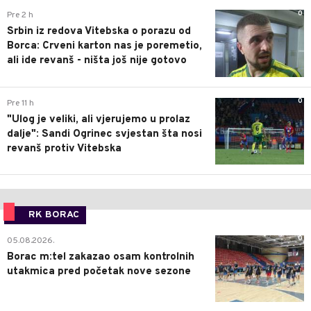
0
Pre 2 h
Srbin iz redova Vitebska o porazu od
Borca: Crveni karton nas je poremetio,
ali ide revanš - ništa još nije gotovo
0
Pre 11 h
"Ulog je veliki, ali vjerujemo u prolaz
dalje": Sandi Ogrinec svjestan šta nosi
revanš protiv Vitebska
RK BORAC
0
05.08.2026.
Borac m:tel zakazao osam kontrolnih
utakmica pred početak nove sezone