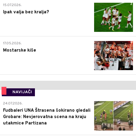
2
15.07.2026.
Ipak valja bez kralja?
0
17.05.2026.
Mostarske kiše
NAVIJAČI
0
24.07.2026.
Fudbaleri UNA Štrasena šokirano gledali
Grobare: Nevjerovatna scena na kraju
utakmice Partizana