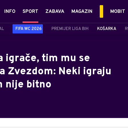
INFO
SPORT
ZABAVA
MAGAZIN
MOBIT
AL
FIFA WC 2026
PREMIJER LIGA BIH
KOŠARKA
R
a igrače, tim mu se
a Zvezdom: Neki igraju
m nije bitno