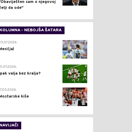
"Obaviješten sam o njegovoj
želji da ode"
KOLUMNA - NEBOJŠA ŠATARA
0
23.07.2026.
Mesi(ja)
2
15.07.2026.
Ipak valja bez kralja?
0
17.05.2026.
Mostarske kiše
NAVIJAČI