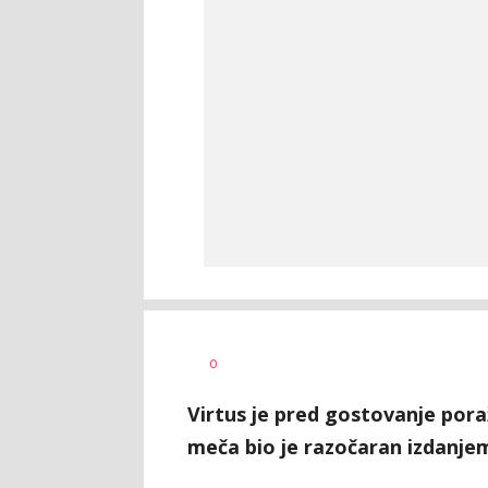
Dragan
AUTOR
0
Šutvić
Virtus je pred gostovanje pora
meča bio je razočaran izdanje