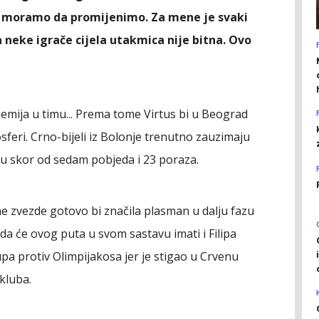
o moramo da promijenimo. Za mene je svaki
 neke igrače cijela utakmica nije bitna. Ovo
 hemija u timu... Prema tome Virtus bi u Beograd
sferi. Crno-bijeli iz Bolonje trenutno zauzimaju
aju skor od sedam pobjeda i 23 poraza.
e zvezde gotovo bi značila plasman u dalju fazu
da će ovog puta u svom sastavu imati i Filipa
pa protiv Olimpijakosa jer je stigao u Crvenu
kluba.