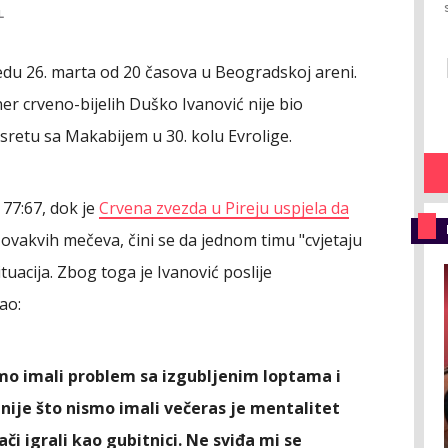
L
edu 26. marta od 20 časova u Beogradskoj areni.
ner crveno-bijelih Duško Ivanović nije bio
sretu sa Makabijem u 30. kolu Evrolige.
77:67, dok je
Crvena zvezda u Pireju uspjela da
e ovakvih mečeva, čini se da jednom timu "cvjetaju
tuacija. Zbog toga je Ivanović poslije
ao:
mo imali problem sa izgubljenim loptama i
ije što nismo imali večeras je mentalitet
ači igrali kao gubitnici. Ne sviđa mi se