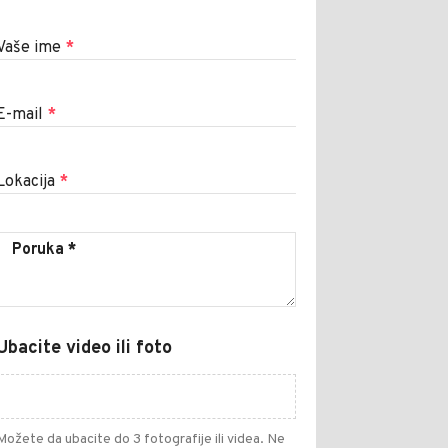
Vaše ime
*
E-mail
*
Lokacija
*
Ubacite video ili foto
Možete da ubacite do 3 fotografije ili videa. Ne