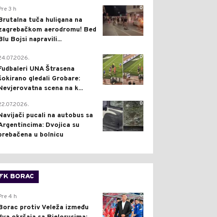
0
Pre 3 h
Brutalna tuča huligana na
zagrebačkom aerodromu! Bed
Blu Bojsi napravili...
0
24.07.2026.
Fudbaleri UNA Štrasena
šokirano gledali Grobare:
Nevjerovatna scena na k...
0
22.07.2026.
Navijači pucali na autobus sa
Argentincima: Dvojica su
prebačena u bolnicu
FK BORAC
0
Pre 4 h
Borac protiv Veleža između