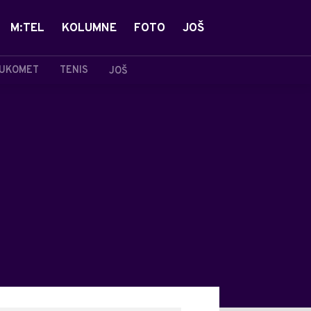
M:TEL
KOLUMNE
FOTO
JOŠ
UKOMET
TENIS
JOŠ