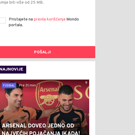
smije biti više od 25 MB.
Pristajete na
pravila korišćenja
Mondo
portala.
POŠALJI
NAJNOVIJE
0
Pre 31 min
FUDBAL
ARSENAL DOVEO JEDNO OD
NAJVEĆIH POJAČANJA IKADA!