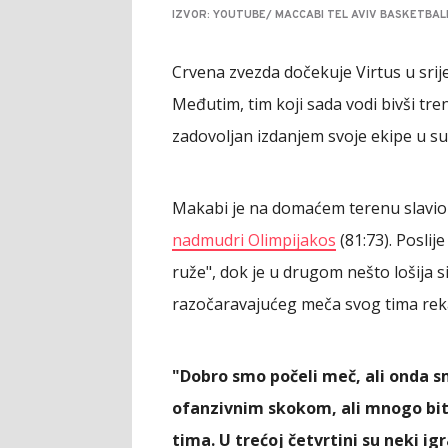
IZVOR: YOUTUBE/ MACCABI TEL AVIV BASKETBAL
Crvena zvezda dočekuje Virtus u srij
Međutim, tim koji sada vodi bivši tre
zadovoljan izdanjem svoje ekipe u su
Makabi je na domaćem terenu slavio 
nadmudri Olimpijakos
(81:73). Poslij
ruže", dok je u drugom nešto lošija si
razočaravajućeg meča svog tima rek
"Dobro smo počeli meč, ali onda s
ofanzivnim skokom, ali mnogo bitn
tima. U trećoj četvrtini su neki igr