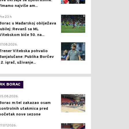
dva okršaja sa Bjelorusima:
"Imamo najviše am...
0
Pre 23 h
Borac u Mađarskoj obilježava
jubilej: Revanš sa ML
Vitebskom biće 50. na...
0
07.08.2026.
Trener Vitebska pohvalio
Banjalučane: Publika Borčev
12. igrač, uživanje...
RK BORAC
0
05.08.2026.
Borac m:tel zakazao osam
kontrolnih utakmica pred
početak nove sezone
0
27.07.2026.