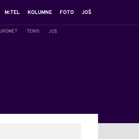
M:TEL
KOLUMNE
FOTO
JOŠ
UKOMET
TENIS
JOŠ