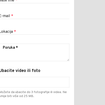
Vaše ime
*
E-mail
*
Lokacija
*
Ubacite video ili foto
Možete da ubacite do 3 fotografije ili videa. Ne
smije biti više od 25 MB.