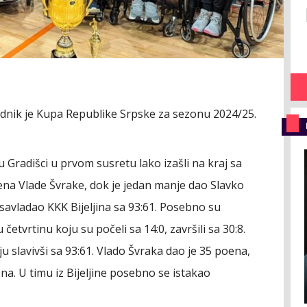
ednik je Kupa Republike Srpske za sezonu 2024/25.
 Gradišci u prvom susretu lako izašli na kraj sa
na Vlade Švrake, dok je jedan manje dao Slavko
savladao KKK Bijeljina sa 93:61. Posebno su
četvrtinu koju su počeli sa 14:0, završili sa 30:8.
ju slavivši sa 93:61. Vlado Švraka dao je 35 poena,
na. U timu iz Bijeljine posebno se istakao