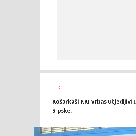
Bojan
AUTOR
0
Jakovljević
Košarkaši KKI Vrbas ubjedljivi
Srpske.