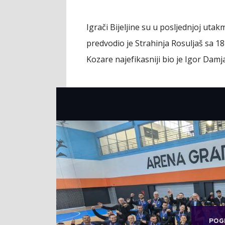
Igrači Bijeljine su u posljednjoj utak
predvodio je Strahinja Rosuljaš sa 1
Kozare najefikasniji bio je Igor Dam
POG