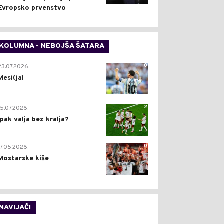
Evropsko prvenstvo
KOLUMNA - NEBOJŠA ŠATARA
0
23.07.2026.
Mesi(ja)
2
15.07.2026.
Ipak valja bez kralja?
0
17.05.2026.
Mostarske kiše
NAVIJAČI