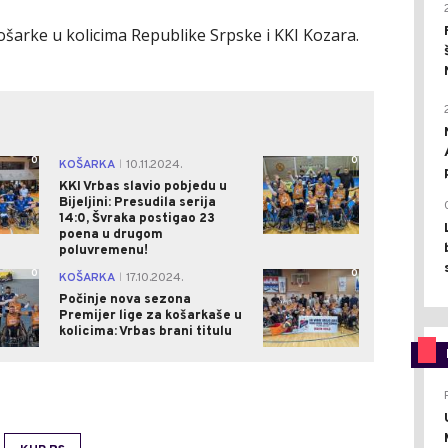
ošarke u kolicima Republike Srpske i KKI Kozara.
0
0
KOŠARKA
10.11.2024.
|
KKI Vrbas slavio pobjedu u
Bijeljini: Presudila serija
14:0, Švraka postigao 23
poena u drugom
poluvremenu!
0
0
KOŠARKA
17.10.2024.
|
Počinje nova sezona
Premijer lige za košarkaše u
kolicima: Vrbas brani titulu