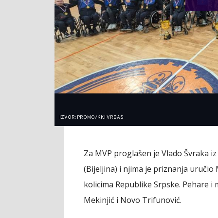
IZVOR: PROMO/KKI VRBAS
Za MVP proglašen je Vlado Švraka iz KK
(Bijeljina) i njima je priznanja uruč
kolicima Republike Srpske. Pehare i 
Mekinjić i Novo Trifunović.