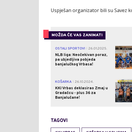
Uspješan organizator bili su Savez k
MOŽDA ĆE VAS ZANIMATI
OSTALI SPORTOVI
26.01.2025.
|
NLB liga: Neočekivan poraz,
pa ubjedljiva pobjeda
banjalučkog Vrbasa!
KOŠARKA
26.10.2024.
|
KKI Vrbas deklasirao Zmaj u
Gradačcu - plus 36 za
Banjalučane!
TAGOVI