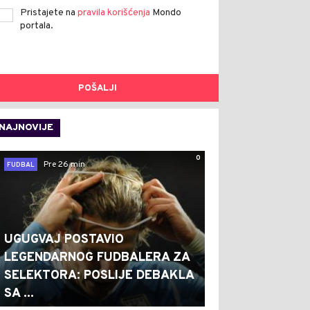
Pristajete na
pravila korišćenja
Mondo
portala.
POŠALJI
NAJNOVIJE
0
Pre 26 min
FUDBAL
UGUGVAJ POSTAVIO
LEGENDARNOG FUDBALERA ZA
SELEKTORA: POSLIJE DEBAKLA
SA ...