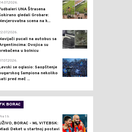
0
24.07.2026.
Fudbaleri UNA Štrasena
šokirano gledali Grobare:
Nevjerovatna scena na k...
0
22.07.2026.
Navijači pucali na autobus sa
Argentincima: Dvojica su
prebačena u bolnicu
1
07.07.2026.
Levski se oglasio: Saopštenje
bugarskog šampiona nekoliko
sati pred meč ...
FK BORAC
0
Pre 1 h
UŽIVO, BORAC - ML VITEBSK:
Mladi Deket u startnoj postavi