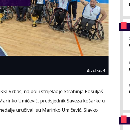
Br. slika: 4
I Vrbas, najbolji strijelac je Strahinja Rosuljaš
io Marinko Umičević, predsjednik Saveza košarke u
medalje uručivali su Marinko Umičević, Slavko