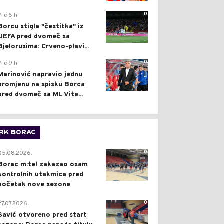
0
Pre 6 h
Borcu stigla "čestitka" iz
UEFA pred dvomeč sa
Bjelorusima: Crveno-plavi...
0
Pre 9 h
Marinović napravio jednu
promjenu na spisku Borca
pred dvomeč sa ML Vite...
RK BORAC
0
05.08.2026.
Borac m:tel zakazao osam
kontrolnih utakmica pred
početak nove sezone
0
27.07.2026.
Savić otvoreno pred start