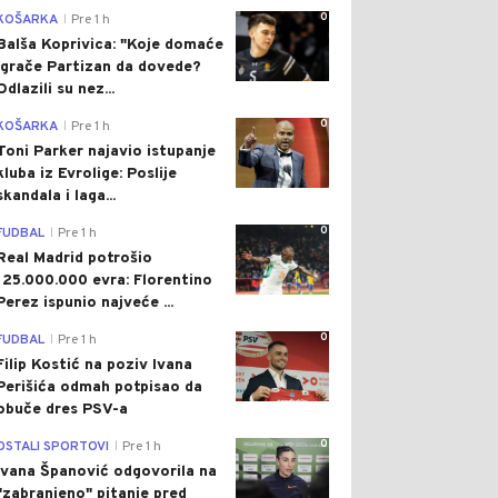
0
KOŠARKA
Pre 1 h
|
Balša Koprivica: "Koje domaće
igrače Partizan da dovede?
Odlazili su nez...
0
KOŠARKA
Pre 1 h
|
Toni Parker najavio istupanje
kluba iz Evrolige: Poslije
skandala i laga...
0
FUDBAL
Pre 1 h
|
Real Madrid potrošio
125.000.000 evra: Florentino
Perez ispunio najveće ...
0
FUDBAL
Pre 1 h
|
Filip Kostić na poziv Ivana
Perišića odmah potpisao da
obuče dres PSV-a
0
OSTALI SPORTOVI
Pre 1 h
|
Ivana Španović odgovorila na
"zabranjeno" pitanje pred