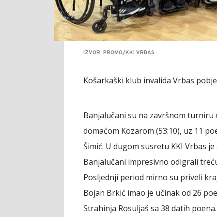
IZVOR: PROMO/KKI VRBAS
Košarkaški klub invalida Vrbas pobj
Banjalučani su na završnom turniru u
domaćom Kozarom (53:10), uz 11 poe
Šimić. U dugom susretu KKI Vrbas je 
Banjalučani impresivno odigrali treću 
Posljednji period mirno su priveli kra
Bojan Brkić imao je učinak od 26 poe
Strahinja Rosuljaš sa 38 datih poena.