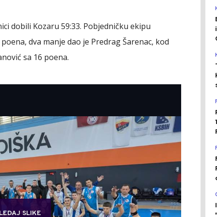
mici dobili Kozaru 59:33. Pobjedničku ekipu
8 poena, dva manje dao je Predrag Šarenac, kod
janović sa 16 poena.
LEDAJ SLIKE