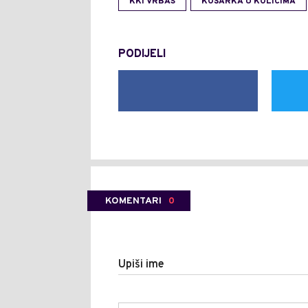
KKI VRBAS
KOŠARKA U KOLICIMA
PODIJELI
KOMENTARI
0
Upiši ime