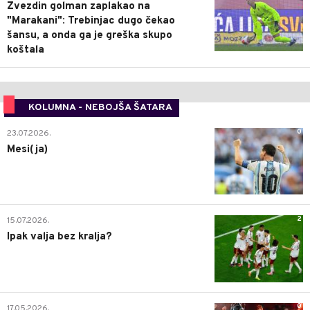
Zvezdin golman zaplakao na
"Marakani": Trebinjac dugo čekao
šansu, a onda ga je greška skupo
koštala
KOLUMNA - NEBOJŠA ŠATARA
0
23.07.2026.
Mesi(ja)
2
15.07.2026.
Ipak valja bez kralja?
0
17.05.2026.