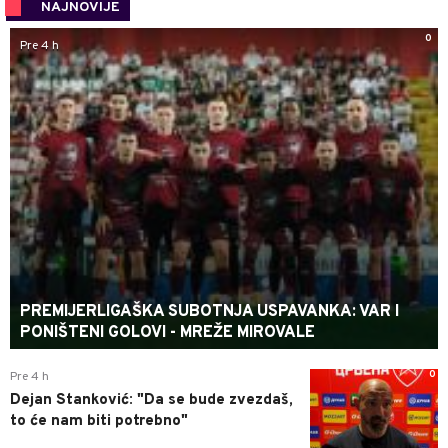
NAJNOVIJE
0
Pre 4 h
PREMIJERLIGAŠKA SUBOTNJA USPAVANKA: VAR I
PONIŠTENI GOLOVI - MREŽE MIROVALE
0
Pre 4 h
Dejan Stanković: "Da se bude zvezdaš,
to će nam biti potrebno"