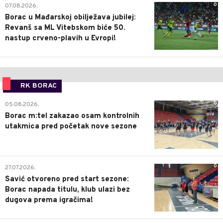
0
07.08.2026.
Borac u Mađarskoj obilježava jubilej:
Revanš sa ML Vitebskom biće 50.
nastup crveno-plavih u Evropi!
RK BORAC
0
05.08.2026.
Borac m:tel zakazao osam kontrolnih
utakmica pred početak nove sezone
0
27.07.2026.
Savić otvoreno pred start sezone:
Borac napada titulu, klub ulazi bez
dugova prema igračima!