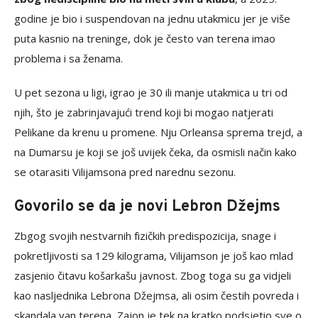
godine je bio i suspendovan na jednu utakmicu jer je više
puta kasnio na treninge, dok je često van terena imao
problema i sa ženama.
U pet sezona u ligi, igrao je 30 ili manje utakmica u tri od
njih, što je zabrinjavajući trend koji bi mogao natjerati
Pelikane da krenu u promene. Nju Orleansa sprema trejd, a
na Dumarsu je koji se još uvijek čeka, da osmisli način kako
se otarasiti Vilijamsona pred narednu sezonu.
Govorilo se da je novi Lebron Džejms
Zbgog svojih nestvarnih fizičkih predispozicija, snage i
pokretljivosti sa 129 kilograma, Vilijamson je još kao mlad
zasjenio čitavu košarkašu javnost. Zbog toga su ga vidjeli
kao nasljednika Lebrona Džejmsa, ali osim čestih povreda i
skandala van terena, Zajon je tek na kratko podsjetio sve o