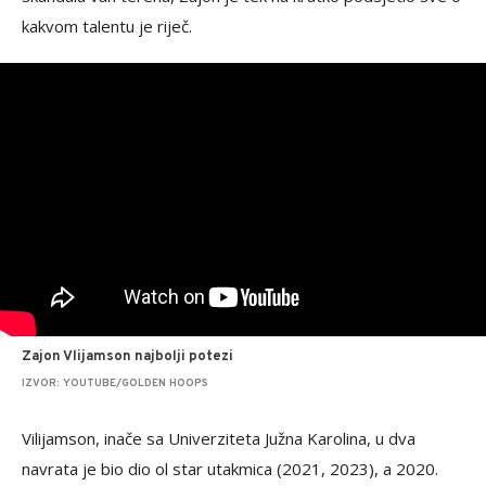
kakvom talentu je riječ.
Zajon Vlijamson najbolji potezi
IZVOR: YOUTUBE/GOLDEN HOOPS
Vilijamson, inače sa Univerziteta Južna Karolina, u dva
navrata je bio dio ol star utakmica (2021, 2023), a 2020.