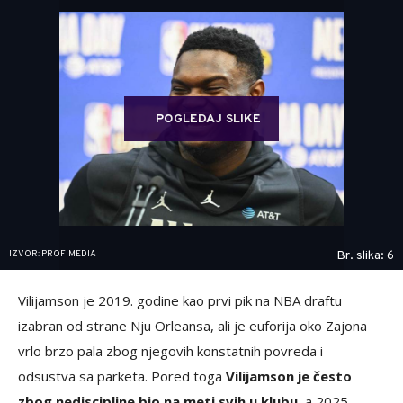
POGLEDAJ SLIKE
IZVOR: PROFIMEDIA
Br. slika: 6
Vilijamson je 2019. godine kao prvi pik na NBA draftu
izabran od strane Nju Orleansa, ali je euforija oko Zajona
vrlo brzo pala zbog njegovih konstatnih povreda i
odsustva sa parketa. Pored toga
Vilijamson je često
zbog nediscipline bio na meti svih u klubu
, a 2025.