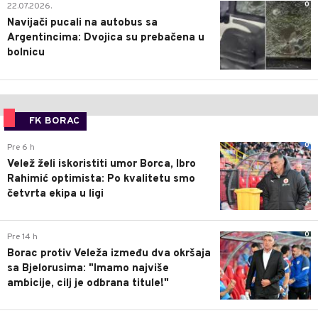
0
22.07.2026.
Navijači pucali na autobus sa
Argentincima: Dvojica su prebačena u
bolnicu
FK BORAC
0
Pre 6 h
Velež želi iskoristiti umor Borca, Ibro
Rahimić optimista: Po kvalitetu smo
četvrta ekipa u ligi
0
Pre 14 h
Borac protiv Veleža između dva okršaja
sa Bjelorusima: "Imamo najviše
ambicije, cilj je odbrana titule!"