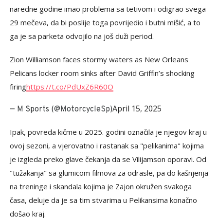
naredne godine imao problema sa tetivom i odigrao svega
29 mečeva, da bi poslije toga povrijedio i butni mišić, a to
ga je sa parketa odvojilo na još duži period.
Zion Williamson faces stormy waters as New Orleans
Pelicans locker room sinks after David Griffin’s shocking
firing
https://t.co/PdUxZ6R60O
April 15, 2025
— M Sports (@MotorcycleSp)
Ipak, povreda kičme u 2025. godini označila je njegov kraj u
ovoj sezoni, a vjerovatno i rastanak sa "pelikanima" kojima
je izgleda preko glave čekanja da se Vilijamson oporavi. Od
"tužakanja" sa glumicom filmova za odrasle, pa do kašnjenja
na treninge i skandala kojima je Zajon okružen svakoga
časa, deluje da je sa tim stvarima u Pelikansima konačno
došao kraj.