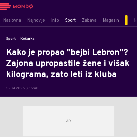
Naslovna
Najnovije
Info
Sport
Zabava
Magazin
M
Sport
Košarka
Kako je propao "bejbi Lebron"?
Zajona upropastile žene i višak
kilograma, zato leti iz kluba
15.04.2025. / 15:40