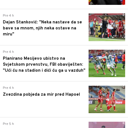
0
Pre 4 h
Dejan Stanković: "Neka nastave da se
bave sa mnom, njih neka ostave na
miru"
0
Pre 4 h
Planirano Mesijevo ubistvo na
Svjetskom prvenstvu, FBI obaviješten:
"Ući ću na stadion i dići ću ga u vazduh"
0
Pre 4 h
Zvezdina pobjeda za mir pred Hapoel
0
Pre 5 h