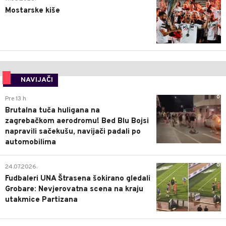
Mostarske kiše
NAVIJAČI
0
Pre 13 h
Brutalna tuča huligana na
zagrebačkom aerodromu! Bed Blu Bojsi
napravili sačekušu, navijači padali po
automobilima
0
24.07.2026.
Fudbaleri UNA Štrasena šokirano gledali
Grobare: Nevjerovatna scena na kraju
utakmice Partizana