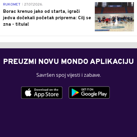
0
RUKOMET
27.07.2026.
|
Borac krenuo jako od starta, igrači
jedva dočekali početak priprema: Cilj se
zna - titula!
PREUZMI NOVU MONDO APLIKACIJU
Savršen spoj vijesti i zabave.