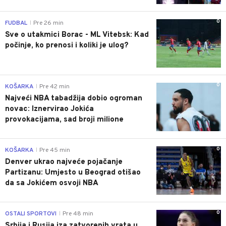
0
FUDBAL
Pre 26 min
|
Sve o utakmici Borac - ML Vitebsk: Kad
počinje, ko prenosi i koliki je ulog?
0
KOŠARKA
Pre 42 min
|
Najveći NBA tabadžija dobio ogroman
novac: Iznervirao Jokića
provokacijama, sad broji milione
0
KOŠARKA
Pre 45 min
|
Denver ukrao najveće pojačanje
Partizanu: Umjesto u Beograd otišao
da sa Jokićem osvoji NBA
0
OSTALI SPORTOVI
Pre 48 min
|
Srbija i Rusija iza zatvorenih vrata u