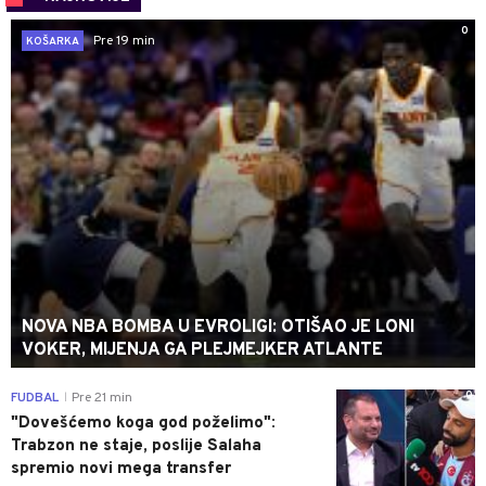
0
Pre 19 min
KOŠARKA
NOVA NBA BOMBA U EVROLIGI: OTIŠAO JE LONI
VOKER, MIJENJA GA PLEJMEJKER ATLANTE
0
FUDBAL
Pre 21 min
|
"Dovešćemo koga god poželimo":
Trabzon ne staje, poslije Salaha
spremio novi mega transfer