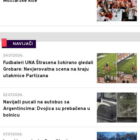
Mostarske kiše
NAVIJAČI
0
24.07.2026.
Fudbaleri UNA Štrasena šokirano gledali
Grobare: Nevjerovatna scena na kraju
utakmice Partizana
0
22.07.2026.
Navijači pucali na autobus sa
Argentincima: Dvojica su prebačena u
bolnicu
1
07.07.2026.