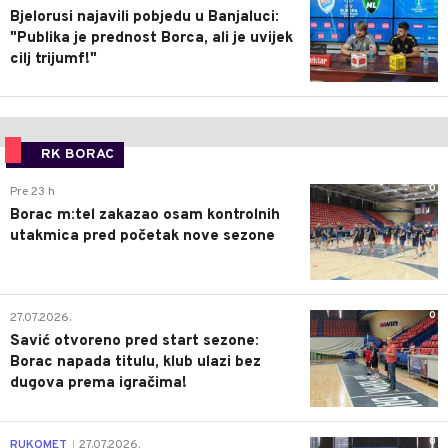
Bjelorusi najavili pobjedu u Banjaluci:
"Publika je prednost Borca, ali je uvijek
cilj trijumf!"
RK BORAC
0
Pre 23 h
Borac m:tel zakazao osam kontrolnih
utakmica pred početak nove sezone
0
27.07.2026.
Savić otvoreno pred start sezone:
Borac napada titulu, klub ulazi bez
dugova prema igračima!
0
RUKOMET
27.07.2026.
|