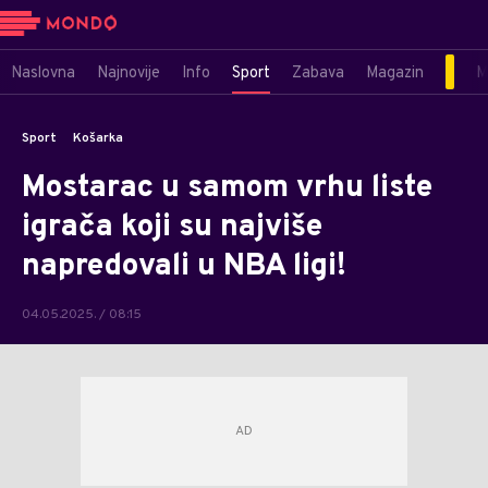
Naslovna
Najnovije
Info
Sport
Zabava
Magazin
M
Sport
Košarka
Mostarac u samom vrhu liste
igrača koji su najviše
napredovali u NBA ligi!
04.05.2025. / 08:15