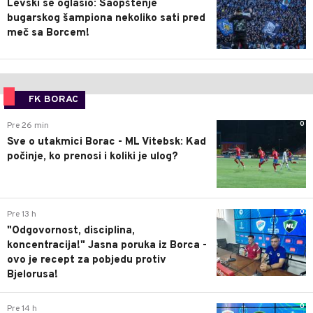
Levski se oglasio: Saopštenje
bugarskog šampiona nekoliko sati pred
meč sa Borcem!
FK BORAC
0
Pre 26 min
Sve o utakmici Borac - ML Vitebsk: Kad
počinje, ko prenosi i koliki je ulog?
0
Pre 13 h
"Odgovornost, disciplina,
koncentracija!" Jasna poruka iz Borca -
ovo je recept za pobjedu protiv
Bjelorusa!
0
Pre 14 h