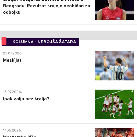
Beogradu: Rezultat krajnje neobičan za
odbojku
KOLUMNA - NEBOJŠA ŠATARA
0
23.07.2026.
Mesi(ja)
2
15.07.2026.
Ipak valja bez kralja?
0
17.05.2026.