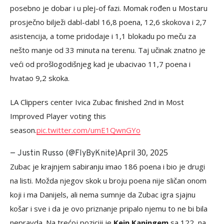
posebno je dobar i u plej-of fazi. Momak rođen u Mostaru
prosječno bilježi dabl-dabl 16,8 poena, 12,6 skokova i 2,7
asistencija, a tome pridodaje i 1,1 blokadu po meču za
nešto manje od 33 minuta na terenu. Taj učinak znatno je
veći od prošlogodišnjeg kad je ubacivao 11,7 poena i
hvatao 9,2 skoka.
LA Clippers center Ivica Zubac finished 2nd in Most
Improved Player voting this
season.
pic.twitter.com/umE1QwnGYo
April 30, 2025
— Justin Russo (@FlyByKnite)
Zubac je krajnjem sabiranju imao 186 poena i bio je drugi
na listi. Možda njegov skok u broju poena nije sličan onom
koji i ma Danijels, ali nema sumnje da Zubac igra sjajnu
košar i sve i da je ovo priznanje pripalo njemu to ne bi bila
nepravda. Na trećoj poziciji je
Kejn Kaningem
sa 122, na