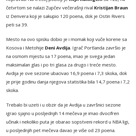
četvrtom se nalazi Zupčev večerašnji rival
Kristijan Braun
iz Denvera koji je sakupio 120 poena, dok je Ostin Rivers
peti sa 39.
Mesto na ovo spisku dobio je i momak koji vuče korene sa
Kosova i Metohije
Deni Avdija
. Igrač Portlanda završio je
na osmom mjestu sa 17 poena, imao je svega jedan
maksimalan glas i po tri glasa za drugo i treće mesto.
Avdija je ove sezone ubacivao 16,9 poena i 7,3 skoka, dok
je prije godinu danja njegova statistika bila 14,7 poena i 7,2
skoka.
Trebalo bi uzeti i u obzir da je Avdija u završnici sezone
igrao sjajno u posljednjih 14 mečeva je imao dvocifren
učinak i nekoliko puta je obarao sopstveni rekord u NBA ligi,
u posljednjih pet mečeva davao je više od 23 poena.