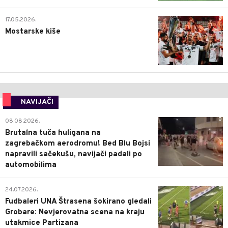
0
17.05.2026.
Mostarske kiše
NAVIJAČI
0
08.08.2026.
Brutalna tuča huligana na
zagrebačkom aerodromu! Bed Blu Bojsi
napravili sačekušu, navijači padali po
automobilima
0
24.07.2026.
Fudbaleri UNA Štrasena šokirano gledali
Grobare: Nevjerovatna scena na kraju
utakmice Partizana