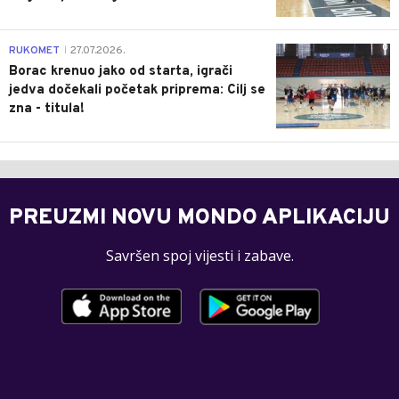
0
RUKOMET
27.07.2026.
|
Borac krenuo jako od starta, igrači
jedva dočekali početak priprema: Cilj se
zna - titula!
PREUZMI NOVU MONDO APLIKACIJU
Savršen spoj vijesti i zabave.