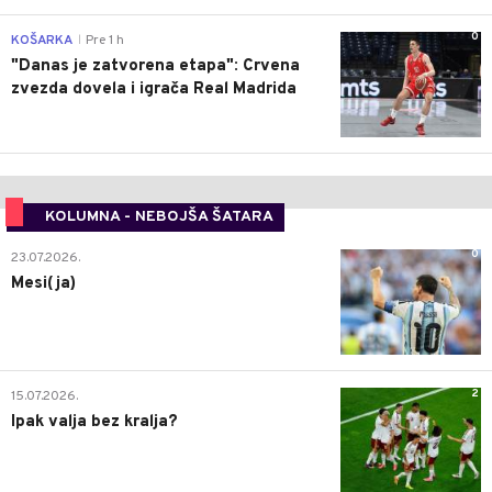
0
KOŠARKA
Pre 1 h
|
"Danas je zatvorena etapa": Crvena
zvezda dovela i igrača Real Madrida
KOLUMNA - NEBOJŠA ŠATARA
0
23.07.2026.
Mesi(ja)
2
15.07.2026.
Ipak valja bez kralja?