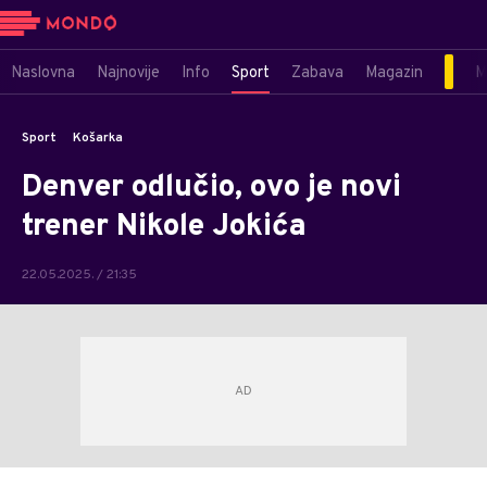
Naslovna
Najnovije
Info
Sport
Zabava
Magazin
M
Sport
Košarka
Denver odlučio, ovo je novi
trener Nikole Jokića
22.05.2025. / 21:35