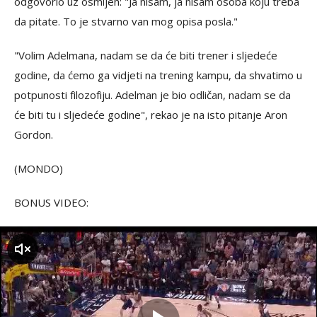
odgovorio uz osmijeh: "Ja nisam, ja nisam osoba koju treba
da pitate. To je stvarno van mog opisa posla."
"Volim Adelmana, nadam se da će biti trener i sljedeće
godine, da ćemo ga vidjeti na trening kampu, da shvatimo u
potpunosti filozofiju. Adelman je bio odličan, nadam se da
će biti tu i sljedeće godine", rekao je na isto pitanje Aron
Gordon.
(MONDO)
BONUS VIDEO:
zvuk