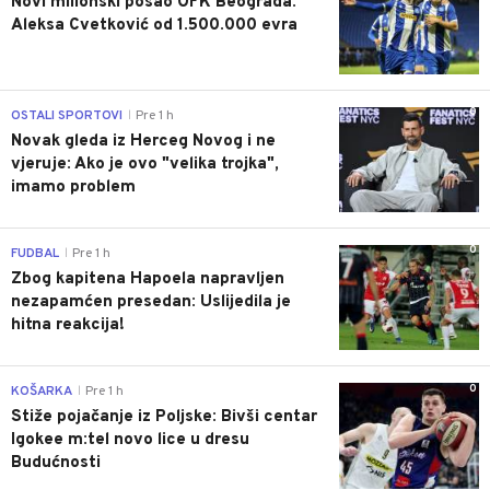
Novi milionski posao OFK Beograda:
Aleksa Cvetković od 1.500.000 evra
0
OSTALI SPORTOVI
Pre 1 h
|
Novak gleda iz Herceg Novog i ne
vjeruje: Ako je ovo "velika trojka",
imamo problem
0
FUDBAL
Pre 1 h
|
Zbog kapitena Hapoela napravljen
nezapamćen presedan: Uslijedila je
hitna reakcija!
0
KOŠARKA
Pre 1 h
|
Stiže pojačanje iz Poljske: Bivši centar
Igokee m:tel novo lice u dresu
Budućnosti