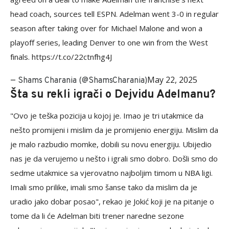
head coach, sources tell ESPN. Adelman went 3-0 in regular
season after taking over for Michael Malone and won a
playoff series, leading Denver to one win from the West
finals. https://t.co/22ctnfhg4J
May 22, 2025
— Shams Charania (@ShamsCharania)
Šta su rekli igrači o Dejvidu Adelmanu?
"Ovo je teška pozicija u kojoj je. Imao je tri utakmice da
nešto promijeni i mislim da je promijenio energiju. Mislim da
je malo razbudio momke, dobili su novu energiju. Ubijedio
nas je da verujemo u nešto i igrali smo dobro. Došli smo do
sedme utakmice sa vjerovatno najboljim timom u NBA ligi.
Imali smo prilike, imali smo šanse tako da mislim da je
uradio jako dobar posao", rekao je Jokić koji je na pitanje o
tome da li će Adelman biti trener naredne sezone