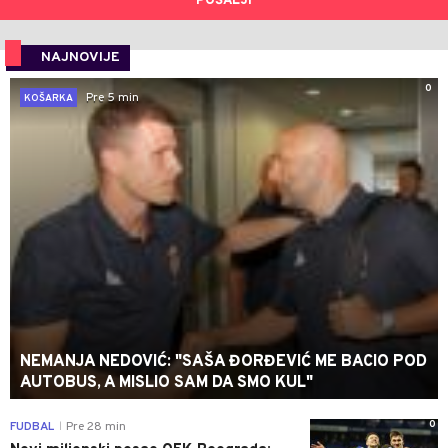
POŠALJI
NAJNOVIJE
0
Pre 5 min
KOŠARKA
NEMANJA NEDOVIĆ: "SAŠA ĐORĐEVIĆ ME BACIO POD
AUTOBUS, A MISLIO SAM DA SMO KUL"
0
FUDBAL
Pre 28 min
|