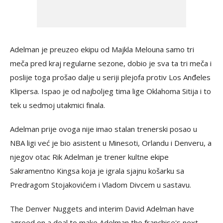
Adelman je preuzeo ekipu od Majkla Melouna samo tri
meča pred kraj regularne sezone, dobio je sva ta tri meča i
poslije toga prošao dalje u seriji plejofa protiv Los Anđeles
Klipersa. Ispao je od najboljeg tima lige Oklahoma Sitija i to
tek u sedmoj utakmici finala.
Adelman prije ovoga nije imao stalan trenerski posao u
NBA ligi već je bio asistent u Minesoti, Orlandu i Denveru, a
njegov otac Rik Adelman je trener kultne ekipe
Sakramentno Kingsa koja je igrala sjajnu košarku sa
Predragom Stojakovićem i Vladom Divcem u sastavu.
The Denver Nuggets and interim David Adelman have
agreed on a deal to make Adelman the franchise's next