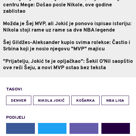
centru Mege: Došao posle Nikole, ove godine
zablistao
Možda je Šej MVP, ali Jokić je ponovo ispisao istoriju:
Nikola stoji rame uz rame sa dve NBA legende
Šej Gildžes-Aleksander kupio svima rolekse: Častio i
Srbina koji je nosio njegovu "MVP" majicu
"Prijatelju, Jokić te je opljačkao": Šekil O'Nil saopštio
ove reči Šeju, a novi MVP ostao bez teksta
TAGOVI
DENVER
NIKOLA JOKIĆ
KOŠARKA
NBA LIGA
PODIJELI