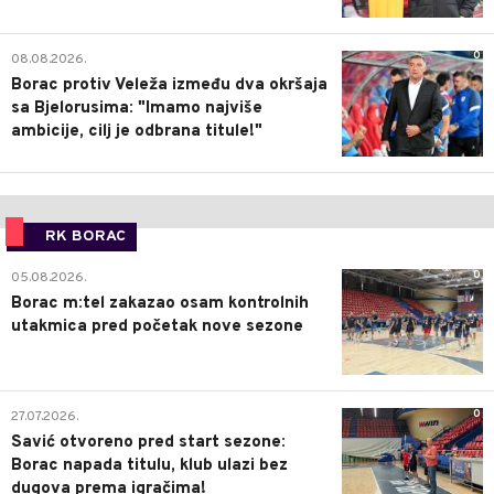
0
08.08.2026.
Borac protiv Veleža između dva okršaja
sa Bjelorusima: "Imamo najviše
ambicije, cilj je odbrana titule!"
RK BORAC
0
05.08.2026.
Borac m:tel zakazao osam kontrolnih
utakmica pred početak nove sezone
0
27.07.2026.
Savić otvoreno pred start sezone:
Borac napada titulu, klub ulazi bez
dugova prema igračima!