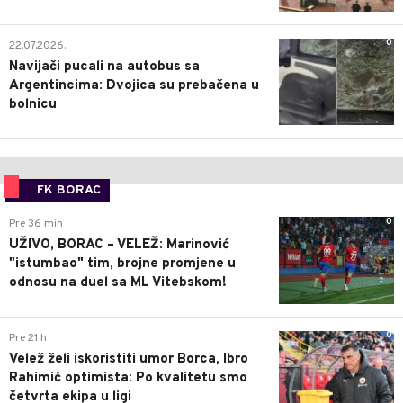
0
22.07.2026.
Navijači pucali na autobus sa
Argentincima: Dvojica su prebačena u
bolnicu
FK BORAC
0
Pre 36 min
UŽIVO, BORAC – VELEŽ: Marinović
"istumbao" tim, brojne promjene u
odnosu na duel sa ML Vitebskom!
0
Pre 21 h
Velež želi iskoristiti umor Borca, Ibro
Rahimić optimista: Po kvalitetu smo
četvrta ekipa u ligi