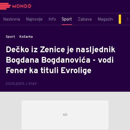
Naslovna
Najnovije
Info
Sport
Zabava
Magazin
M
Sport
Košarka
Dečko iz Zenice je nasljednik
Bogdana Bogdanovića - vodi
Fener ka tituli Evrolige
23.05.2025. / 21:43