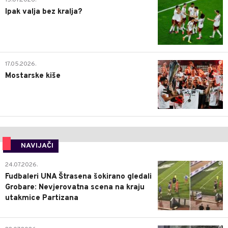
Ipak valja bez kralja?
0
17.05.2026.
Mostarske kiše
NAVIJAČI
0
24.07.2026.
Fudbaleri UNA Štrasena šokirano gledali
Grobare: Nevjerovatna scena na kraju
utakmice Partizana
0