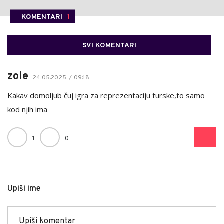
KOMENTARI
1
SVI KOMENTARI
zole
24.05.2025. / 09:18
Kakav domoljub čuj igra za reprezentaciju turske,to samo
kod njih ima
1
0
Upiši ime