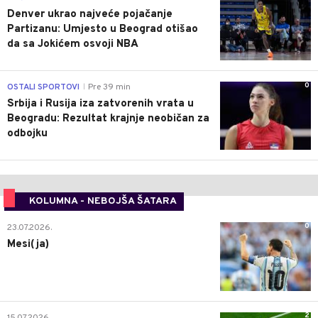
Denver ukrao najveće pojačanje
Partizanu: Umjesto u Beograd otišao
da sa Jokićem osvoji NBA
0
OSTALI SPORTOVI
Pre 39 min
|
Srbija i Rusija iza zatvorenih vrata u
Beogradu: Rezultat krajnje neobičan za
odbojku
KOLUMNA - NEBOJŠA ŠATARA
0
23.07.2026.
Mesi(ja)
2
15.07.2026.