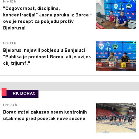
0
Pre 12 h
"Odgovornost, disciplina,
koncentracija!" Jasna poruka iz Borca -
ovo je recept za pobjedu protiv
Bjelorusa!
0
Pre 13 h
Bjelorusi najavili pobjedu u Banjaluci:
"Publika je prednost Borca, ali je uvijek
cilj trijumf!"
RK BORAC
0
Pre 23 h
Borac m:tel zakazao osam kontrolnih
utakmica pred početak nove sezone