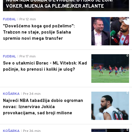
NOVA NBA BOMBA U EVROLIGI: OTIŠAO JE LONI
VOKER, MIJENJA GA PLEJMEJKER ATLANTE
0
FUDBAL
Pre 12 min
|
"Dovešćemo koga god poželimo":
Trabzon ne staje, poslije Salaha
spremio novi mega transfer
0
FUDBAL
Pre 17 min
|
Sve o utakmici Borac - ML Vitebsk: Kad
počinje, ko prenosi i koliki je ulog?
0
KOŠARKA
Pre 34 min
|
Najveći NBA tabadžija dobio ogroman
novac: Iznervirao Jokića
provokacijama, sad broji milione
0
KOŠARKA
Pre 36 min
|