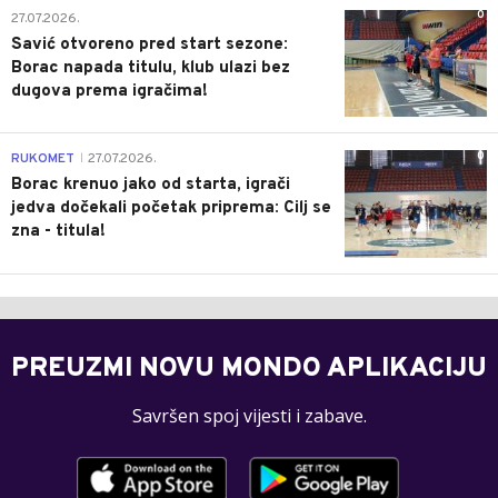
0
27.07.2026.
Savić otvoreno pred start sezone:
Borac napada titulu, klub ulazi bez
dugova prema igračima!
0
RUKOMET
27.07.2026.
|
Borac krenuo jako od starta, igrači
jedva dočekali početak priprema: Cilj se
zna - titula!
PREUZMI NOVU MONDO APLIKACIJU
Savršen spoj vijesti i zabave.