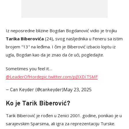
Iz neposredne blizine Bogdan Bogdanović vidio je trojku
Tarika Biberovića
(24), svog nasljednika u Feneru sa istim
brojem "13" na leđima. I čim je Biberović izbacio loptu iz
ugla, Bogdan kao da je znao da će ući, pogledajte.
Sometimes you feel it…
@LeaderOfHorde
pic.twitter.com/pJ3XDITSMF
May 23, 2025
— Can Keyder (@cankeyder)
Ko je Tarik Biberović?
Tarik Biberović je rođen u Zenici 2001. godine, ponikao je u
sarajevskim Sparsima, ali igra za reprezentaciju Turske.