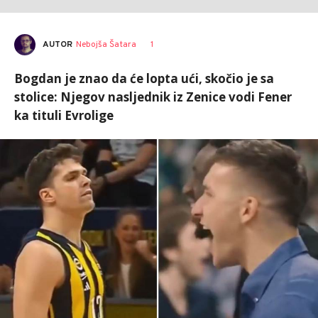
AUTOR
Nebojša Šatara
1
Bogdan je znao da će lopta ući, skočio je sa
stolice: Njegov nasljednik iz Zenice vodi Fener
ka tituli Evrolige