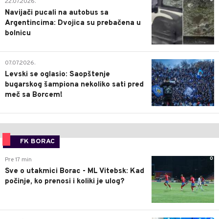
22.07.2026.
Navijači pucali na autobus sa
Argentincima: Dvojica su prebačena u
bolnicu
1
07.07.2026.
Levski se oglasio: Saopštenje
bugarskog šampiona nekoliko sati pred
meč sa Borcem!
FK BORAC
0
Pre 17 min
Sve o utakmici Borac - ML Vitebsk: Kad
počinje, ko prenosi i koliki je ulog?