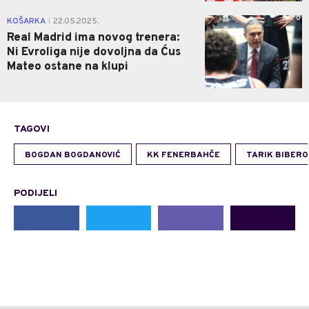
0
KOŠARKA
22.05.2025.
|
Real Madrid ima novog trenera:
Ni Evroliga nije dovoljna da Ćus
Mateo ostane na klupi
TAGOVI
BOGDAN BOGDANOVIĆ
KK FENERBAHČE
TARIK BIBERO
PODIJELI