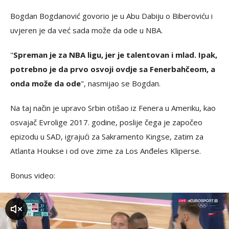
Bogdan Bogdanović govorio je u Abu Dabiju o Biberoviću i
uvjeren je da već sada može da ode u NBA.
"
Spreman je za NBA ligu, jer je talentovan i mlad. Ipak,
potrebno je da prvo osvoji ovdje sa Fenerbahčeom, a
onda može da ode
", nasmijao se Bogdan.
Na taj način je upravo Srbin otišao iz Fenera u Ameriku, kao
osvajač Evrolige 2017. godine, poslije čega je započeo
epizodu u SAD, igrajući za Sakramento Kingse, zatim za
Atlanta Houkse i od ove zime za Los Anđeles Kliperse.
Bonus video:
zvuk