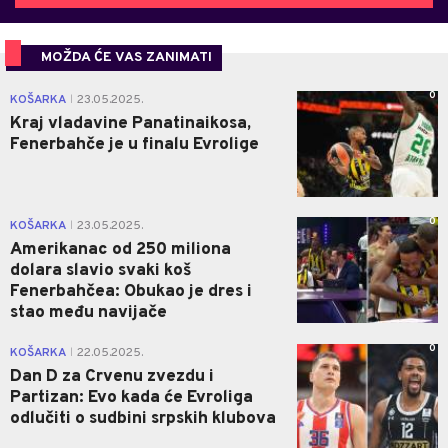
MOŽDA ĆE VAS ZANIMATI
0
KOŠARKA
23.05.2025.
|
Kraj vladavine Panatinaikosa,
Fenerbahče je u finalu Evrolige
0
KOŠARKA
23.05.2025.
|
Amerikanac od 250 miliona
dolara slavio svaki koš
Fenerbahčea: Obukao je dres i
stao među navijače
0
KOŠARKA
22.05.2025.
|
Dan D za Crvenu zvezdu i
Partizan: Evo kada će Evroliga
odlučiti o sudbini srpskih klubova