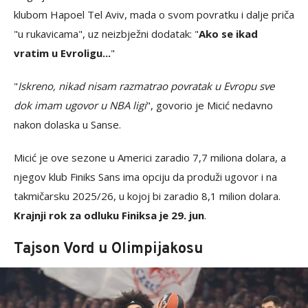
klubom Hapoel Tel Aviv, mada o svom povratku i dalje priča
"u rukavicama", uz neizbježni dodatak: "
Ako se ikad
vratim u Evroligu...
"
"
Iskreno, nikad nisam razmatrao povratak u Evropu sve
dok imam ugovor u NBA ligi
", govorio je Micić nedavno
nakon dolaska u Sanse.
Micić je ove sezone u Americi zaradio 7,7 miliona dolara, a
njegov klub Finiks Sans ima opciju da produži ugovor i na
takmičarsku 2025/26, u kojoj bi zaradio 8,1 milion dolara.
Krajnji rok za odluku Finiksa je 29. jun
.
Tajson Vord u Olimpijakosu