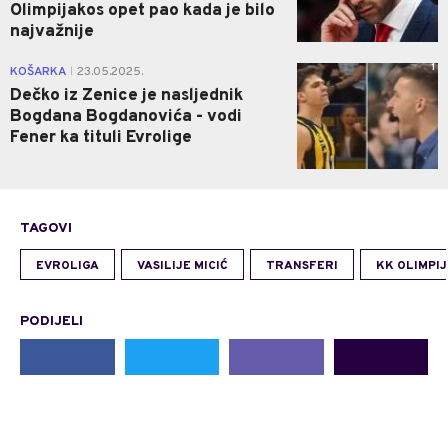
Olimpijakos opet pao kada je bilo
najvažnije
1
KOŠARKA
23.05.2025.
|
Dečko iz Zenice je nasljednik
Bogdana Bogdanovića - vodi
Fener ka tituli Evrolige
TAGOVI
EVROLIGA
VASILIJE MICIĆ
TRANSFERI
KK OLIMPI
PODIJELI