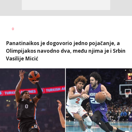
Bojan
AUTOR
0
Jakovljević
Panatinaikos je dogovorio jedno pojačanje, a
Olimpijakos navodno dva, među njima je i Srbin
Vasilije Micić