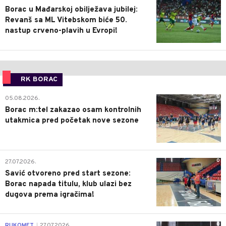
Borac u Mađarskoj obilježava jubilej:
Revanš sa ML Vitebskom biće 50.
nastup crveno-plavih u Evropi!
RK BORAC
0
05.08.2026.
Borac m:tel zakazao osam kontrolnih
utakmica pred početak nove sezone
0
27.07.2026.
Savić otvoreno pred start sezone:
Borac napada titulu, klub ulazi bez
dugova prema igračima!
0
RUKOMET
27.07.2026.
|