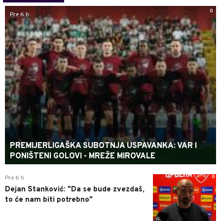
0
Pre 6 h
PREMIJERLIGAŠKA SUBOTNJA USPAVANKA: VAR I
PONIŠTENI GOLOVI - MREŽE MIROVALE
0
Pre 6 h
Dejan Stanković: "Da se bude zvezdaš,
to će nam biti potrebno"