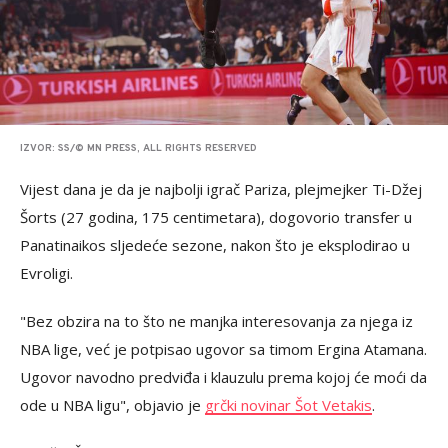
IZVOR: SS/© MN PRESS, ALL RIGHTS RESERVED
Vijest dana je da je najbolji igrač Pariza, plejmejker Ti-Džej
Šorts (27 godina, 175 centimetara), dogovorio transfer u
Panatinaikos sljedeće sezone, nakon što je eksplodirao u
Evroligi.
"Bez obzira na to što ne manjka interesovanja za njega iz
NBA lige, već je potpisao ugovor sa timom Ergina Atamana.
Ugovor navodno predviđa i klauzulu prema kojoj će moći da
ode u NBA ligu", objavio je
grčki novinar Šot Vetakis
.