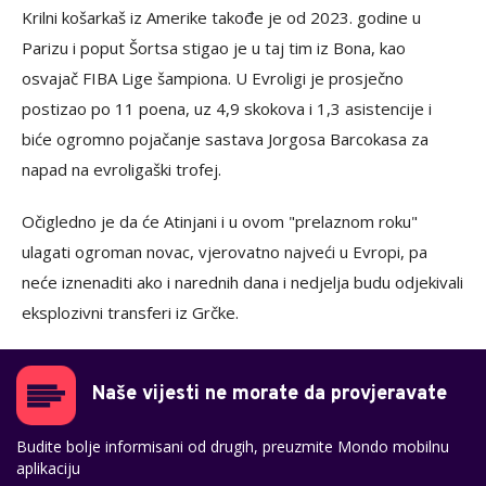
Krilni košarkaš iz Amerike takođe je od 2023. godine u
Parizu i poput Šortsa stigao je u taj tim iz Bona, kao
osvajač FIBA Lige šampiona. U Evroligi je prosječno
postizao po 11 poena, uz 4,9 skokova i 1,3 asistencije i
biće ogromno pojačanje sastava Jorgosa Barcokasa za
napad na evroligaški trofej.
Očigledno je da će Atinjani i u ovom "prelaznom roku"
ulagati ogroman novac, vjerovatno najveći u Evropi, pa
neće iznenaditi ako i narednih dana i nedjelja budu odjekivali
eksplozivni transferi iz Grčke.
Naše vijesti ne morate da provjeravate
Budite bolje informisani od drugih, preuzmite Mondo mobilnu
aplikaciju