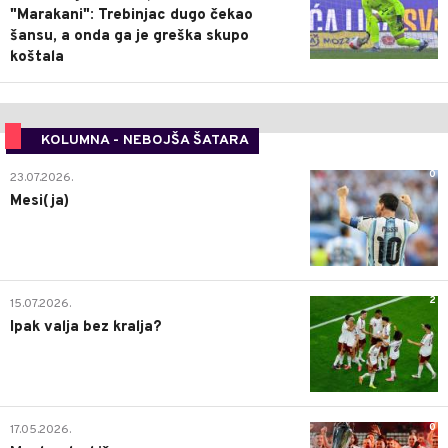
"Marakani": Trebinjac dugo čekao
šansu, a onda ga je greška skupo
koštala
KOLUMNA - NEBOJŠA ŠATARA
0
23.07.2026.
Mesi(ja)
2
15.07.2026.
Ipak valja bez kralja?
0
17.05.2026.