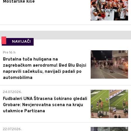
Mostarske kiše
NAVIJAČI
0
Pre 16 h
Brutalna tuča huligana na
zagrebačkom aerodromu! Bed Blu Bojsi
napravili sačekušu, navijači padali po
automobilima
0
24.07.2026.
Fudbaleri UNA Štrasena šokirano gledali
Grobare: Nevjerovatna scena na kraju
utakmice Partizana
0
22.07.2026.