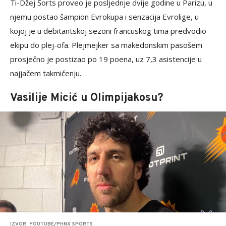
Ti-Džej Šorts proveo je posljednje dvije godine u Parizu, u
njemu postao šampion Evrokupa i senzacija Evrolige, u
kojoj je u debitantskoj sezoni francuskog tima predvodio
ekipu do plej-ofa. Plejmejker sa makedonskim pasošem
prosječno je postizao po 19 poena, uz 7,3 asistencije u
najjačem takmičenju.
Vasilije Micić u Olimpijakosu?
IZVOR: YOUTUBE/PHNX SPORTS