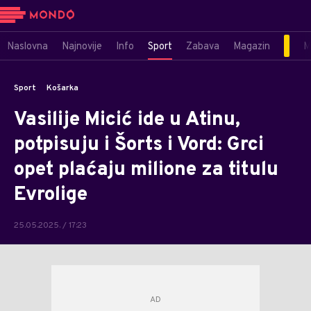
Naslovna
Najnovije
Info
Sport
Zabava
Magazin
M
Sport
Košarka
Vasilije Micić ide u Atinu,
potpisuju i Šorts i Vord: Grci
opet plaćaju milione za titulu
Evrolige
25.05.2025. / 17:23