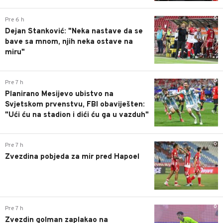
0
Pre 6 h
Dejan Stanković: "Neka nastave da se
bave sa mnom, njih neka ostave na
miru"
0
Pre 7 h
Planirano Mesijevo ubistvo na
Svjetskom prvenstvu, FBI obaviješten:
"Ući ću na stadion i dići ću ga u vazduh"
0
Pre 7 h
Zvezdina pobjeda za mir pred Hapoel
0
Pre 7 h
Zvezdin golman zaplakao na