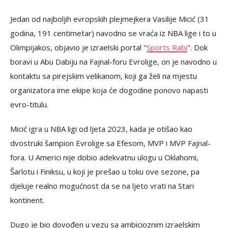
Jedan od najboljih evropskih plejmejkera Vasilije Micić (31
godina, 191 centimetar) navodno se vraća iz NBA lige i to u
Olimpijakos, objavio je izraelski portal "
Sports Rabi
". Dok
boravi u Abu Dabiju na Fajnal-foru Evrolige, on je navodno u
kontaktu sa pirejskim velikanom, koji ga želi na mjestu
organizatora ime ekipe koja će dogodine ponovo napasti
evro-titulu.
Micić igra u NBA ligi od ljeta 2023, kada je otišao kao
dvostruki šampion Evrolige sa Efesom, MVP i MVP Fajnal-
fora. U Americi nije dobio adekvatnu ulogu u Oklahomi,
Šarlotu i Finiksu, u koji je prešao u toku ove sezone, pa
djeluje realno mogućnost da se na ljeto vrati na Stari
kontinent.
Dugo je bio dovođen u vezu sa ambicioznim izraelskim