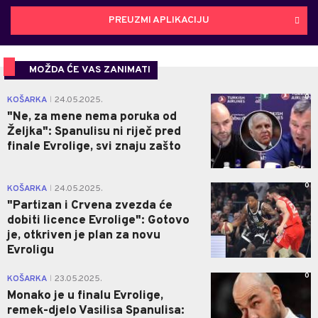
PREUZMI APLIKACIJU
MOŽDA ĆE VAS ZANIMATI
0
KOŠARKA
24.05.2025.
|
"Ne, za mene nema poruka od
Željka": Spanulisu ni riječ pred
finale Evrolige, svi znaju zašto
0
KOŠARKA
24.05.2025.
|
"Partizan i Crvena zvezda će
dobiti licence Evrolige": Gotovo
je, otkriven je plan za novu
Evroligu
0
KOŠARKA
23.05.2025.
|
Monako je u finalu Evrolige,
remek-djelo Vasilisa Spanulisa: