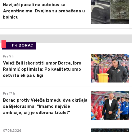
Navijači pucali na autobus sa
Argentincima: Dvojica su prebačena u
bolnicu
FK BORAC
0
Pre 9 h
Velež želi iskoristiti umor Borca, Ibro
Rahimić optimista: Po kvalitetu smo
četvrta ekipa u ligi
0
Pre 17 h
Borac protiv Veleža između dva okršaja
sa Bjelorusima: "Imamo najviše
ambicije, cilj je odbrana titule!"
0
07.08.2026.