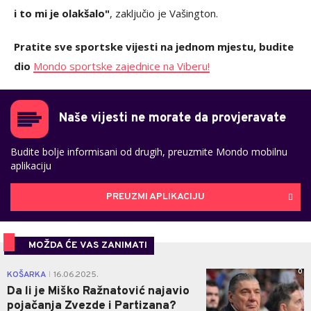
i to mi je olakšalo"
, zaključio je Vašington.
Pratite sve sportske vijesti na jednom mjestu, budite
dio
Mondo sportske zajednice na Viberu!
Naše vijesti ne morate da provjeravate
Budite bolje informisani od drugih, preuzmite Mondo mobilnu
aplikaciju
PREUZMI APLIKACIJU
MOŽDA ĆE VAS ZANIMATI
0
KOŠARKA
16.06.2025.
|
Da li je Miško Ražnatović najavio
pojačanja Zvezde i Partizana?