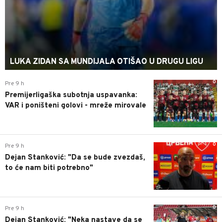
LUKA ZIDAN SA MUNDIJALA OTIŠAO U DRUGU LIGU
0
Pre 9 h
Premijerligaška subotnja uspavanka:
VAR i poništeni golovi - mreže mirovale
0
Pre 9 h
Dejan Stanković: "Da se bude zvezdaš,
to će nam biti potrebno"
0
Pre 9 h
Dejan Stanković: "Neka nastave da se