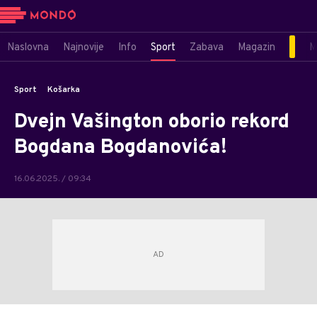
Naslovna
Najnovije
Info
Sport
Zabava
Magazin
M
Sport
Košarka
Dvejn Vašington oborio rekord
Bogdana Bogdanovića!
16.06.2025. / 09:34