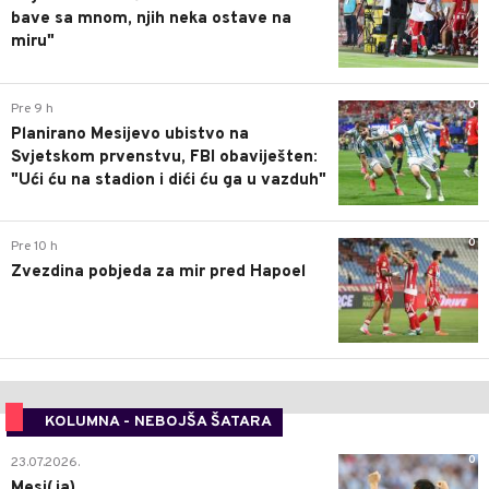
bave sa mnom, njih neka ostave na
miru"
0
Pre 9 h
Planirano Mesijevo ubistvo na
Svjetskom prvenstvu, FBI obaviješten:
"Ući ću na stadion i dići ću ga u vazduh"
0
Pre 10 h
Zvezdina pobjeda za mir pred Hapoel
KOLUMNA - NEBOJŠA ŠATARA
0
23.07.2026.
Mesi(ja)