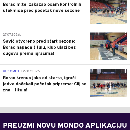
Borac m:tel zakazao osam kontrolnih
utakmica pred početak nove sezone
0
27.07.2026.
Savić otvoreno pred start sezone:
Borac napada titulu, klub ulazi bez
dugova prema igračima!
0
RUKOMET
27.07.2026.
|
Borac krenuo jako od starta, igrači
jedva dočekali početak priprema: Cilj se
zna - titula!
PREUZMI NOVU MONDO APLIKACIJU