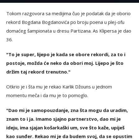
Tokom razgovora sa medijima čuo je podatak da je oborio
rekord Bogdana Bogdanovića po broju poena u plej-ofu
domaćeg šampionata u dresu Partizana. As Klipersa je dao
36.
"To je super, lijepo je kada se obore rekordi, za to i
postoje, možda će neko da obori moj. Lijepo je što
držim taj rekord trenutno."
Otkrio je i šta mu je rekao Karlik Džouns u jednom
momentu meča i da mu je to pomoglo.
"Dao mi je samopouzdanje, zna šta mogu da uradim,
znam to i ja. Imamo sjajno partnerstvo, dao mi je
ideju, ima sjajan košarkaški um, sve što kaže, upiješ
kao sunđer. Rekao mi je da budem svoj, da se opustim