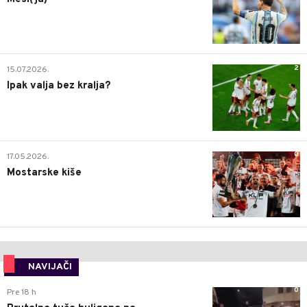
2
15.07.2026.
Ipak valja bez kralja?
0
17.05.2026.
Mostarske kiše
NAVIJAČI
0
Pre 18 h