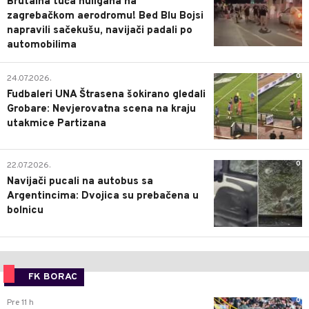
Brutalna tuča huligana na
zagrebačkom aerodromu! Bed Blu Bojsi
napravili sačekušu, navijači padali po
automobilima
0
24.07.2026.
Fudbaleri UNA Štrasena šokirano gledali
Grobare: Nevjerovatna scena na kraju
utakmice Partizana
0
22.07.2026.
Navijači pucali na autobus sa
Argentincima: Dvojica su prebačena u
bolnicu
FK BORAC
0
Pre 11 h