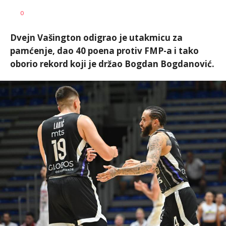
Dragan
AUTOR
0
Šutvić
Dvejn Vašington odigrao je utakmicu za
pamćenje, dao 40 poena protiv FMP-a i tako
oborio rekord koji je držao Bogdan Bogdanović.