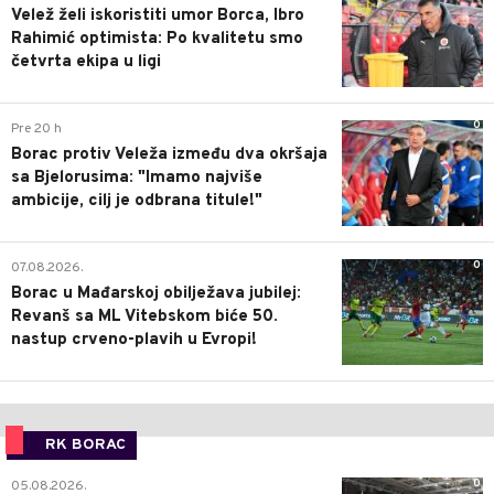
Velež želi iskoristiti umor Borca, Ibro
Rahimić optimista: Po kvalitetu smo
četvrta ekipa u ligi
0
Pre 20 h
Borac protiv Veleža između dva okršaja
sa Bjelorusima: "Imamo najviše
ambicije, cilj je odbrana titule!"
0
07.08.2026.
Borac u Mađarskoj obilježava jubilej:
Revanš sa ML Vitebskom biće 50.
nastup crveno-plavih u Evropi!
RK BORAC
0
05.08.2026.