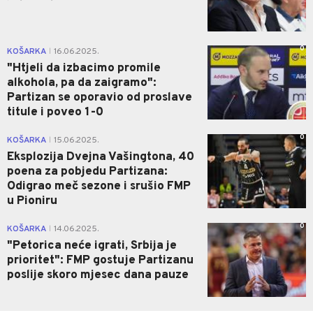
0
KOŠARKA
16.06.2025.
|
"Htjeli da izbacimo promile
alkohola, pa da zaigramo":
Partizan se oporavio od proslave
titule i poveo 1-0
0
KOŠARKA
15.06.2025.
|
Eksplozija Dvejna Vašingtona, 40
poena za pobjedu Partizana:
Odigrao meč sezone i srušio FMP
u Pioniru
0
KOŠARKA
14.06.2025.
|
"Petorica neće igrati, Srbija je
prioritet": FMP gostuje Partizanu
poslije skoro mjesec dana pauze