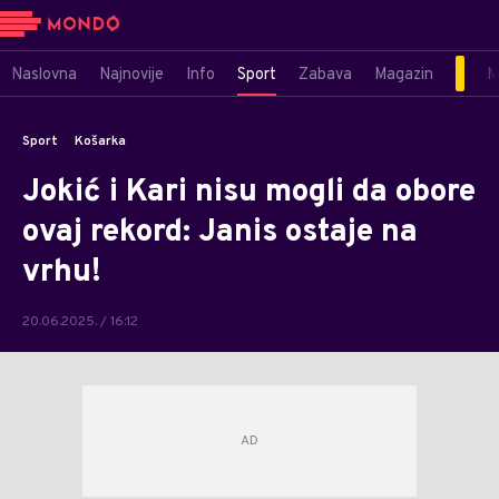
Naslovna
Najnovije
Info
Sport
Zabava
Magazin
M
Sport
Košarka
Jokić i Kari nisu mogli da obore
ovaj rekord: Janis ostaje na
vrhu!
20.06.2025. / 16:12