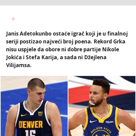
Dragan
AUTOR
0
Šutvić
Janis Adetokunbo ostaće igrač koji je u finalnoj
seriji postizao najveći broj poena. Rekord Grka
nisu uspjele da obore ni dobre partije Nikole
Jokića i Stefa Karija, a sada ni Džejlena
Vilijamsa.