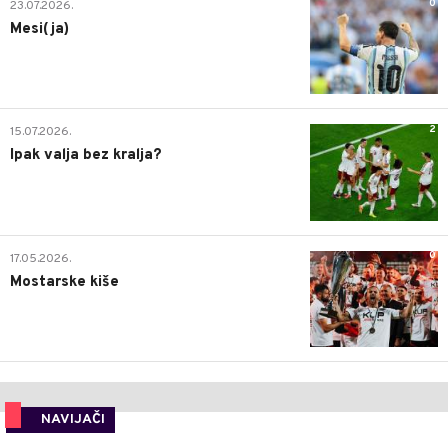
0
23.07.2026.
Mesi(ja)
2
15.07.2026.
Ipak valja bez kralja?
0
17.05.2026.
Mostarske kiše
NAVIJAČI