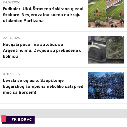
0
24.07.2026.
Fudbaleri UNA Štrasena šokirano gledali
Grobare: Nevjerovatna scena na kraju
utakmice Partizana
0
22.07.2026.
Navijači pucali na autobus sa
Argentincima: Dvojica su prebačena u
bolnicu
1
07.07.2026.
Levski se oglasio: Saopštenje
bugarskog šampiona nekoliko sati pred
meč sa Borcem!
FK BORAC