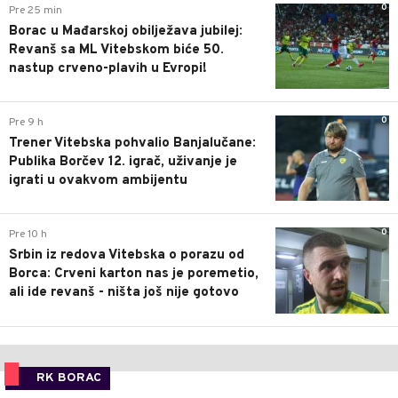
0
Pre 25 min
Borac u Mađarskoj obilježava jubilej:
Revanš sa ML Vitebskom biće 50.
nastup crveno-plavih u Evropi!
0
Pre 9 h
Trener Vitebska pohvalio Banjalučane:
Publika Borčev 12. igrač, uživanje je
igrati u ovakvom ambijentu
0
Pre 10 h
Srbin iz redova Vitebska o porazu od
Borca: Crveni karton nas je poremetio,
ali ide revanš - ništa još nije gotovo
RK BORAC