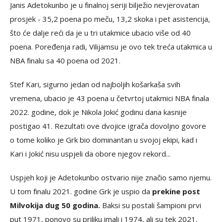
Janis Adetokunbo je u finalnoj seriji bilježio nevjerovatan
prosjek - 35,2 poena po meču, 13,2 skoka i pet asistencija,
što će dalje reći da je u tri utakmice ubacio više od 40
poena. Poređenja radi, Vilijamsu je ovo tek treća utakmica u
NBA finalu sa 40 poena od 2021.
Stef Kari, sigurno jedan od najboljih košarkaša svih
vremena, ubacio je 43 poena u četvrtoj utakmici NBA finala
2022. godine, dok je Nikola Jokić godinu dana kasnije
postigao 41. Rezultati ove dvojice igrača dovoljno govore
o tome koliko je Grk bio dominantan u svojoj ekipi, kad i
Kari i Jokić nisu uspjeli da obore njegov rekord...
Uspjeh koji je Adetokunbo ostvario nije značio samo njemu.
U tom finalu 2021. godine Grk je uspio da
prekine post
Milvokija dug 50 godina.
Baksi su postali šampioni prvi
put 1971, ponovo su priliku imali i 1974, ali su tek 2021.