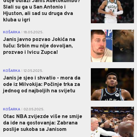
Gdje odlazi Janis Adetokumbo?
Slali su ga u San Antonio i
Hjuston, ali sad su druga dva
kluba u igri
0
KOŠARKA
18.05.2025.
|
Janis javno pozvao Jokića na
tuču: Srbin mu nije dovoljan,
prozvao i Ivicu Zupca!
0
KOŠARKA
12.05.2025.
|
Janis je sjeo i shvatio - mora da
ode iz Milvokija: Počinje trka za
jednog od najboljih na svijetu
0
KOŠARKA
02.05.2025.
|
Otac NBA zvijezde više ne smije
da ide na gostovanja: Zabrana
poslije sukoba sa Janisom