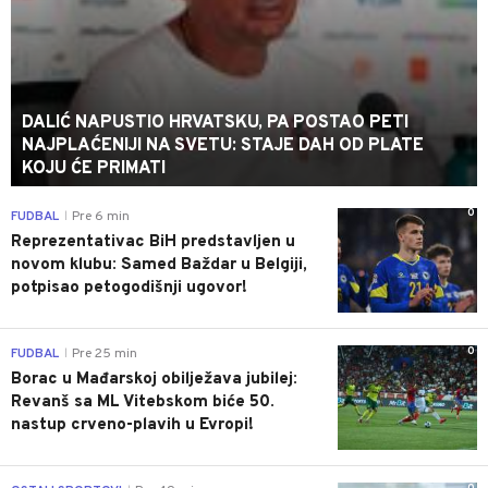
DALIĆ NAPUSTIO HRVATSKU, PA POSTAO PETI
NAJPLAĆENIJI NA SVETU: STAJE DAH OD PLATE
KOJU ĆE PRIMATI
0
FUDBAL
Pre 6 min
|
Reprezentativac BiH predstavljen u
novom klubu: Samed Baždar u Belgiji,
potpisao petogodišnji ugovor!
0
FUDBAL
Pre 25 min
|
Borac u Mađarskoj obilježava jubilej:
Revanš sa ML Vitebskom biće 50.
nastup crveno-plavih u Evropi!