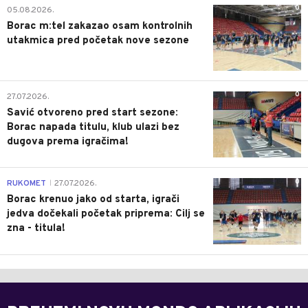
0
05.08.2026.
Borac m:tel zakazao osam kontrolnih
utakmica pred početak nove sezone
0
27.07.2026.
Savić otvoreno pred start sezone:
Borac napada titulu, klub ulazi bez
dugova prema igračima!
0
RUKOMET
27.07.2026.
|
Borac krenuo jako od starta, igrači
jedva dočekali početak priprema: Cilj se
zna - titula!