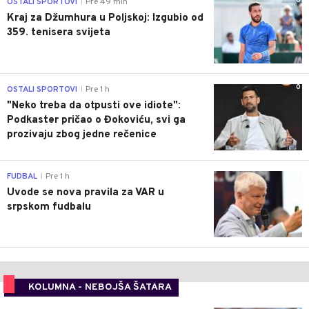
0
OSTALI SPORTOVI
Pre 49 min
|
Kraj za Džumhura u Poljskoj: Izgubio od
359. tenisera svijeta
0
OSTALI SPORTOVI
Pre 1 h
|
"Neko treba da otpusti ove idiote":
Podkaster pričao o Đokoviću, svi ga
prozivaju zbog jedne rečenice
0
FUDBAL
Pre 1 h
|
Uvode se nova pravila za VAR u
srpskom fudbalu
KOLUMNA - NEBOJŠA ŠATARA