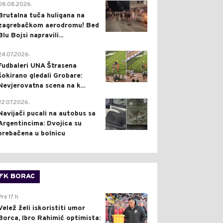
0
08.08.2026.
Brutalna tuča huligana na
zagrebačkom aerodromu! Bed
Blu Bojsi napravili...
0
24.07.2026.
Fudbaleri UNA Štrasena
šokirano gledali Grobare:
Nevjerovatna scena na k...
0
22.07.2026.
Navijači pucali na autobus sa
Argentincima: Dvojica su
prebačena u bolnicu
FK BORAC
0
Pre 17 h
Velež želi iskoristiti umor
Borca, Ibro Rahimić optimista: