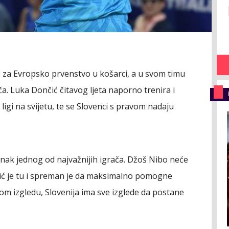
e za Evropsko prvenstvo u košarci, a u svom timu
a. Luka Dončić čitavog ljeta naporno trenira i
 ligi na svijetu, te se Slovenci s pravom nadaju
stanak jednog od najvažnijih igrača. Džoš Nibo neće
ončić je tu i spreman je da maksimalno pomogne
om izgledu, Slovenija ima sve izglede da postane