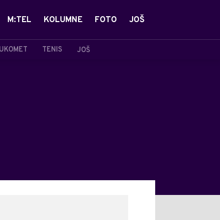
M:TEL
KOLUMNE
FOTO
JOŠ
UKOMET
TENIS
JOŠ