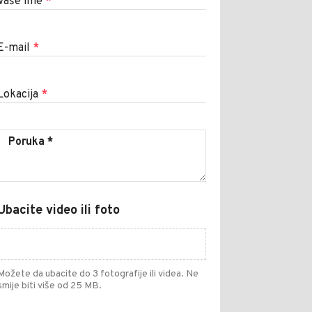
Vaše ime
*
E-mail
*
Lokacija
*
Ubacite video ili foto
Možete da ubacite do 3 fotografije ili videa. Ne
smije biti više od 25 MB.