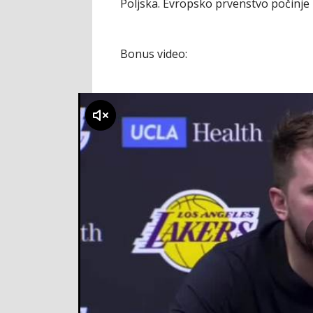
Poljska. Evropsko prvenstvo počinje 
Bonus video:
klikni za zvuk