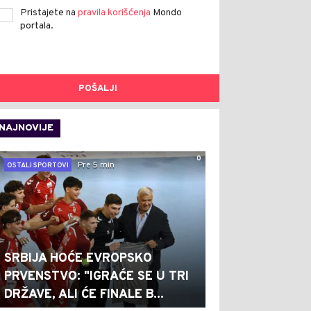
Pristajete na
pravila korišćenja
Mondo
portala.
POŠALJI
NAJNOVIJE
0
Pre 5 min
OSTALI SPORTOVI
SRBIJA HOĆE EVROPSKO
PRVENSTVO: "IGRAĆE SE U TRI
DRŽAVE, ALI ĆE FINALE B...