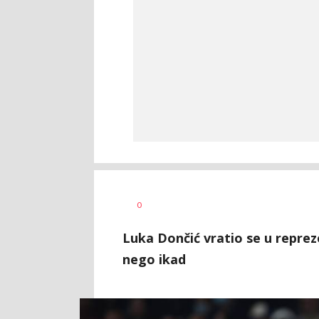
Nebojša
AUTOR
0
Šatara
Luka Dončić vratio se u repreze
nego ikad