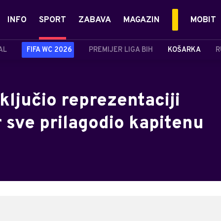
INFO
SPORT
ZABAVA
MAGAZIN
MOBIT
AL
FIFA WC 2026
PREMIJER LIGA BIH
KOŠARKA
R
ključio reprezentaciji
r sve prilagodio kapitenu