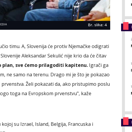
MEDIA
Br. slika: 4
jučio timu. A, Slovenija će protiv Njemačke odigrati
lovenije Aleksandar Sekulić nije krio da će čitav
 plan, sve ćemo prilagoditi kapitenu.
Igrači ga
tim, ne samo na terenu. Drago mi je što je pokazao
g prvenstva. Želi pokazati da, ako pristupimo poslu
nogo toga na Evropskom prvenstvu", kaže
kojoj su Izrael, Island, Belgija, Francuska i