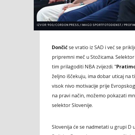
IZVOR: 900/CORDON PRESS / IMAGO SPORTFOTODIENST / PROFI
Dončić
se vratio iz SAD i već se prikl
pripremni meč u Stožicama. Selektor S
tim prilagoditi NBA zvijezdi. "
Pratimo
željno iščekuju, ima dobar uticaj na 
visok nivo motivacije prije Evropsko
na pravi način, možemo pokazati m
selektor Slovenije.
Slovenija će se nadmetati u grupi D u 