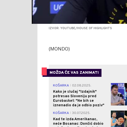
IZVOR: YOUTUBE/HOUSE OF HIGHLIGHTS
(MONDO)
MOŽDA ĆE VAS ZANIMATI
KOŠARKA
02.08.2025.
|
Kako je slučaj "Izdajnik"
potresao Sloveniju pred
Eurobasket: "Ne bih se
iznenadio da je odbio poziv"
KOŠARKA
30.07.2025.
|
Kad te izda Amerikanac,
neće Bosanac: Dončić dobio