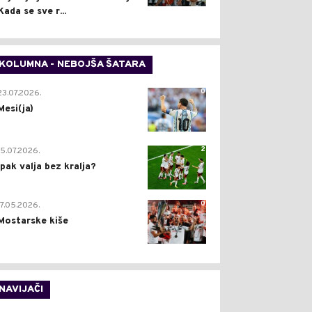
Kada se sve r...
KOLUMNA - NEBOJŠA ŠATARA
0
23.07.2026.
Mesi(ja)
2
15.07.2026.
Ipak valja bez kralja?
0
17.05.2026.
Mostarske kiše
NAVIJAČI