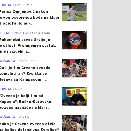
0
FUDBAL
Pre 23 min
|
Perica Ognjenović nakon
prvog osvojenog boda na klupi
Sloge: Falilo je k...
0
OSTALI SPORTOVI
Pre 40 min
|
Rukometni savez Srbije je
prošlost: Promijenjen statut,
ime i vizuelni i...
0
KOŠARKA
Pre 55 min
|
Da li je tim Crvene zvezde
kompletiran? Evo šta se
dešava sa Kampacom i ...
0
FUDBAL
Pre 1 h
|
"Zvezda je bolji tim od
Hapoela": Boško Đurovsku
pozvao navijače na Mara...
0
KOŠARKA
Pre 1 h
|
Kako je Crvena zvezda otela
najboljeg defanzivca Evrolige?