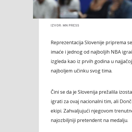
IZVOR: MN PRESS
Reprezentacija Slovenije priprema s
imaće i jednog od najboljih NBA igrač
izgleda kao iz prvih godina u najjačoj
najboljem učinku svog tima.
Čini se da je Slovenija prežalila izo
igrati za ovaj nacionalni tim, ali D
ekipi. Zahvaljujući njegovom trenutn
najozbiljniji pretendent na medalju.