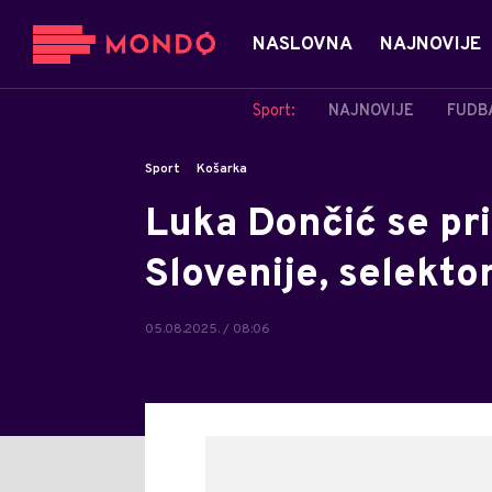
NASLOVNA
NAJNOVIJE
Sport:
NAJNOVIJE
FUDB
Sport
Košarka
Luka Dončić se pri
Slovenije, selekto
05.08.2025. / 08:06