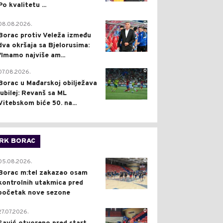
Po kvalitetu ...
0
08.08.2026.
Borac protiv Veleža između
dva okršaja sa Bjelorusima:
"Imamo najviše am...
0
07.08.2026.
Borac u Mađarskoj obilježava
jubilej: Revanš sa ML
Vitebskom biće 50. na...
RK BORAC
0
05.08.2026.
Borac m:tel zakazao osam
kontrolnih utakmica pred
početak nove sezone
0
27.07.2026.