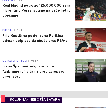
FUDBAL
Pre 1 h
Real Madrid potrošio 125.000.000 evra:
Florentino Perez ispunio najveće ljetno
obećanje
0
FUDBAL
Pre 1 h
|
Filip Kostić na poziv Ivana Perišića
odmah potpisao da obuče dres PSV-a
0
OSTALI SPORTOVI
Pre 1 h
|
Ivana Španović odgovorila na
"zabranjeno" pitanje pred Evropsko
prvenstvo
KOLUMNA - NEBOJŠA ŠATARA
0