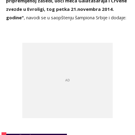
pripremljenoj zasedi, uoči meća Galatasaraja i Crvene
zvezde u Evroligi, tog petka 21.novembra 2014.
godine"
, navodi se u saopštenju šampiona Srbije i dodaje: