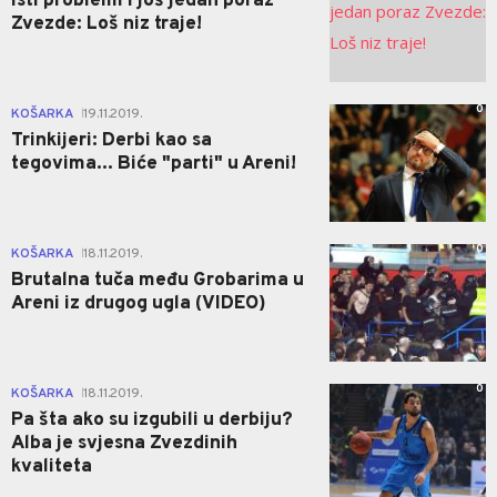
Isti problemi i još jedan poraz
Zvezde: Loš niz traje!
0
KOŠARKA
19.11.2019.
|
Trinkijeri: Derbi kao sa
tegovima... Biće "parti" u Areni!
0
KOŠARKA
18.11.2019.
|
Brutalna tuča među Grobarima u
Areni iz drugog ugla (VIDEO)
0
KOŠARKA
18.11.2019.
|
Pa šta ako su izgubili u derbiju?
Alba je svjesna Zvezdinih
kvaliteta