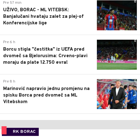
0
Pre 57 min
UŽIVO, BORAC - ML VITEBSK:
Banjalučani hvataju zalet za plej-of
Konferencijske lige
0
Pre 6 h
Borcu stigla "čestitka" iz UEFA pred
dvomeč sa Bjelorusima: Crveno-plavi
moraju da plate 12.750 evra!
0
Pre 8 h
Marinović napravio jednu promjenu na
spisku Borca pred dvomeč sa ML
Vitebskom
RK BORAC