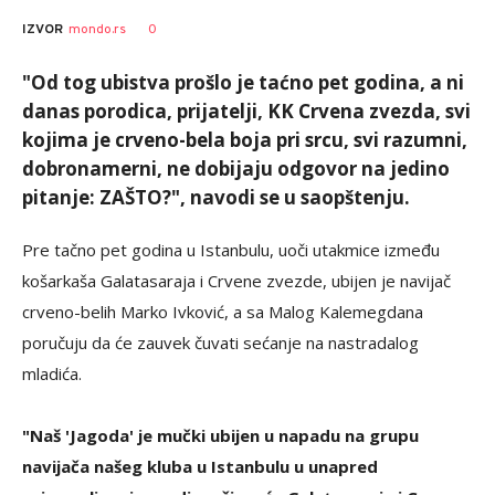
0
IZVOR
mondo.rs
"Od tog ubistva prošlo je taćno pet godina, a ni
danas porodica, prijatelji, KK Crvena zvezda, svi
kojima je crveno-bela boja pri srcu, svi razumni,
dobronamerni, ne dobijaju odgovor na jedino
pitanje: ZAŠTO?", navodi se u saopštenju.
Pre tačno pet godina u Istanbulu, uoči utakmice između
košarkaša Galatasaraja i Crvene zvezde, ubijen je navijač
crveno-belih Marko Ivković, a sa Malog Kalemegdana
poručuju da će zauvek čuvati sećanje na nastradalog
mladića.
"Naš 'Jagoda' je mučki ubijen u napadu na grupu
navijača našeg kluba u Istanbulu u unapred