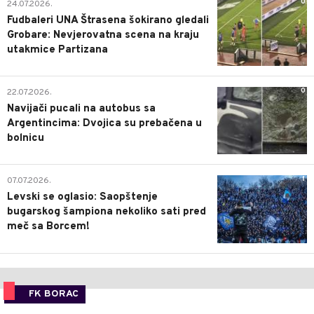
0
24.07.2026.
Fudbaleri UNA Štrasena šokirano gledali
Grobare: Nevjerovatna scena na kraju
utakmice Partizana
0
22.07.2026.
Navijači pucali na autobus sa
Argentincima: Dvojica su prebačena u
bolnicu
1
07.07.2026.
Levski se oglasio: Saopštenje
bugarskog šampiona nekoliko sati pred
meč sa Borcem!
FK BORAC