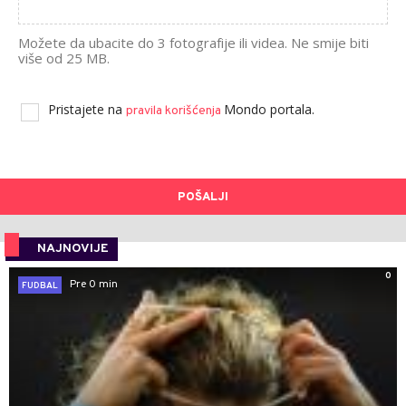
Možete da ubacite do 3 fotografije ili videa. Ne smije biti
više od 25 MB.
Pristajete na
Mondo portala.
pravila korišćenja
POŠALJI
NAJNOVIJE
0
Pre 0 min
FUDBAL