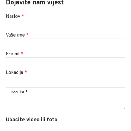
Dojavite nam vijest
Naslov
*
Vaše ime
*
E-mail
*
Lokacija
*
Ubacite video ili foto