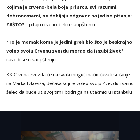
kojima je crveno-bela boja pri srcu, svi razumni,
dobronamerni, ne dobijaju odgovor na jedino pitanje:
ZAŠTO?"
, pitaju crveno-beli u saopštenju.
"To je momak kome je jedini greh bio što je beskrajno
voleo svoju Crvenu zvezdu morao da izgubi život"
,
navodi se u saopštenju.
KK Crvena zvezda će na svaki mogući način čuvati sećanje
na Marka Ivkoviža, dečaka koji je voleo svoju Zvezdu i samo
želeo da bude uz svoj tim i bodri ga na utakmici u Istanbulu.