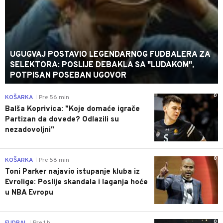
UGUGVAJ POSTAVIO LEGENDARNOG FUDBALERA ZA
SELEKTORA: POSLIJE DEBAKLA SA "LUDAKOM",
POTPISAN POSEBAN UGOVOR
0
KOŠARKA
Pre 56 min
|
Balša Koprivica: "Koje domaće igrače
Partizan da dovede? Odlazili su
nezadovoljni"
0
KOŠARKA
Pre 58 min
|
Toni Parker najavio istupanje kluba iz
Evrolige: Poslije skandala i laganja hoće
u NBA Evropu
0
|