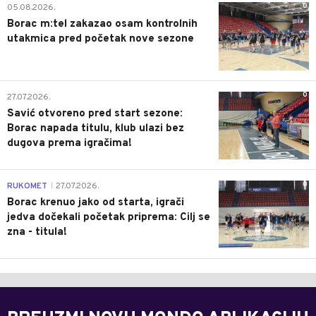
0
05.08.2026.
Borac m:tel zakazao osam kontrolnih
utakmica pred početak nove sezone
0
27.07.2026.
Savić otvoreno pred start sezone:
Borac napada titulu, klub ulazi bez
dugova prema igračima!
0
RUKOMET
27.07.2026.
|
Borac krenuo jako od starta, igrači
jedva dočekali početak priprema: Cilj se
zna - titula!