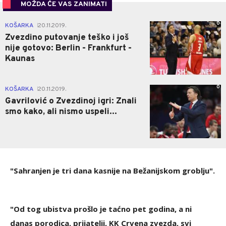
MOŽDA ĆE VAS ZANIMATI
0
KOŠARKA
20.11.2019.
|
Zvezdino putovanje teško i još
nije gotovo: Berlin - Frankfurt -
Kaunas
0
KOŠARKA
20.11.2019.
|
Gavrilović o Zvezdinoj igri: Znali
smo kako, ali nismo uspeli...
"Sahranjen je tri dana kasnije na Bežanijskom groblju".
"Od tog ubistva prošlo je taćno pet godina, a ni
danas porodica, prijatelji, KK Crvena zvezda, svi