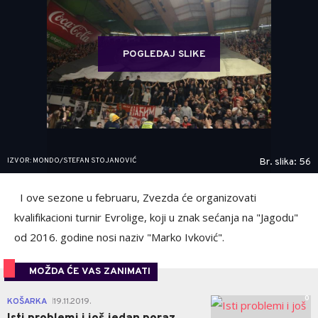
POGLEDAJ SLIKE
IZVOR: MONDO/STEFAN STOJANOVIĆ
Br. slika: 56
I ove sezone u februaru, Zvezda će organizovati
kvalifikacioni turnir Evrolige, koji u znak sećanja na "Jagodu"
od 2016. godine nosi naziv "Marko Ivković".
MOŽDA ĆE VAS ZANIMATI
0
KOŠARKA
19.11.2019.
|