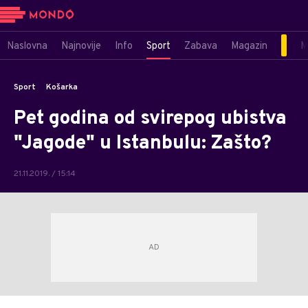
Naslovna
Najnovije
Info
Sport
Zabava
Magazin
M
Sport
Košarka
Pet godina od svirepog ubistva
"Jagode" u Istanbulu: Zašto?
21.11.2019. / 15:14