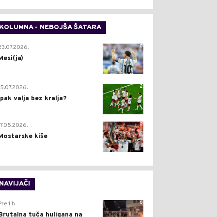
KOLUMNA - NEBOJŠA ŠATARA
0
23.07.2026.
Mesi(ja)
2
15.07.2026.
Ipak valja bez kralja?
0
17.05.2026.
Mostarske kiše
NAVIJAČI
0
Pre 1 h
Brutalna tuča huligana na