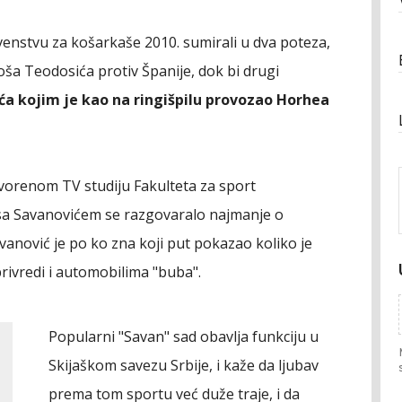
enstvu za košarkaše 2010. sumirali u dva poteza,
loša Teodosića protiv Španije, dok bi drugi
ća kojim je kao na ringišpilu provozao Horhea
orenom TV studiju Fakulteta za sport
, sa Savanovićem se razgovaralo najmanje o
vanović je po ko zna koji put pokazao koliko je
privredi i automobilima "buba".
Popularni "Savan" sad obavlja funkciju u
Skijaškom savezu Srbije, i kaže da ljubav
prema tom sportu već duže traje, i da