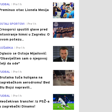
0
FUDBAL
Pre 1 h
|
Preminuo otac Lionela Mesija
0
OSTALI SPORTOVI
Pre 1 h
|
Crnogorci spustili glave pred
intoniranje himni u Zagrebu: O
ovom potezu...
0
KOŠARKA
Pre 1 h
|
Oglasio se Ostoja Mijailović:
"Obaviješten sam o njegovoj
želji da ode"
0
FUDBAL
Pre 1 h
|
Brutalna tuča huligana na
zagrebačkom aerodromu! Bed
Blu Bojsi napravili...
0
FUDBAL
Pre 1 h
|
Neočekivan transfer: Iz PSŽ-a
u zagrebački Dinamo!