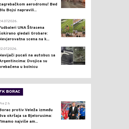
zagrebačkom aerodromu! Bed
Blu Bojsi napravili...
0
24.07.2026.
Fudbaleri UNA Štrasena
šokirano gledali Grobare:
Nevjerovatna scena na k...
0
22.07.2026.
Navijači pucali na autobus sa
Argentincima: Dvojica su
prebačena u bolnicu
FK BORAC
0
Pre 2 h
Borac protiv Veleža između
dva okršaja sa Bjelorusima:
"Imamo najviše am...