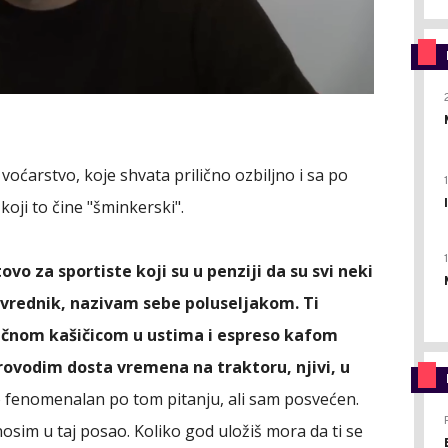
voćarstvo, koje shvata prilično ozbiljno i sa po
koji to čine "šminkerski".
o za sportiste koji su u penziji da su svi neki
rivrednik, nazivam sebe poluseljakom. Ti
stičnom kašičicom u ustima i espreso kafom
 Provodim dosta vremena na traktoru, njivi, u
 fenomenalan po tom pitanju, ali sam posvećen.
osim u taj posao. Koliko god uložiš mora da ti se