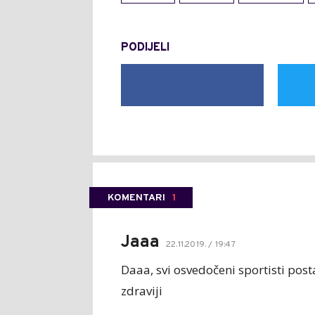
PODIJELI
KOMENTARI
1
Jaaa
22.11.2019. / 19:47
Daaa, svi osvedočeni sportisti posta
zdraviji