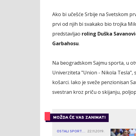
Ako bi učešće Srbije na Svetskom prv
prvi od njih bi svakako bio trojka Mi
predstavljao
roling Duška Savanovi
Garbahosu
.
Na beogradskom Sajmu sporta, u otv
Univerziteta "Union - Nikola Tesla"
košarci. Iako je sveže penzionisan Sa
svestran kroz priču o skijanju, poljo
MOŽDA ĆE VAS ZANIMATI
0
OSTALI SPORTOVI
22.11.2019.
|