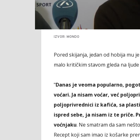
IZVOR: MONDO
Pored skijanja, jedan od hobija mu je 
malo kritičkim stavom gleda na ljude 
"
Danas je veoma popularno, pogotov
voćari. Ja nisam voćar, već poljop
poljoprivrednici iz kafića, sa pla
ispred sebe, ja nisam iz te priče.
voćnjaku
. Ne smatram da sam nešto
Recept koji sam imao iz košarke pren