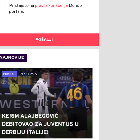
Pristajete na
pravila korišćenja
Mondo
portala.
POŠALJI
NAJNOVIJE
0
Pre 17 min
FUDBAL
KERIM ALAJBEGOVIĆ
DEBITOVAO ZA JUVENTUS U
DERBIJU ITALIJE!