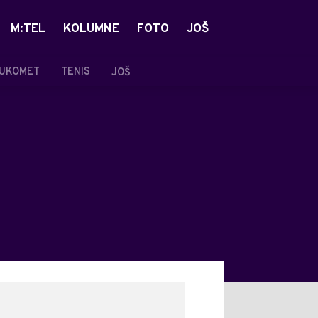
M:TEL
KOLUMNE
FOTO
JOŠ
UKOMET
TENIS
JOŠ