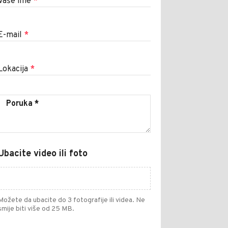
Vaše ime
*
E-mail
*
Lokacija
*
Ubacite video ili foto
Možete da ubacite do 3 fotografije ili videa. Ne
smije biti više od 25 MB.