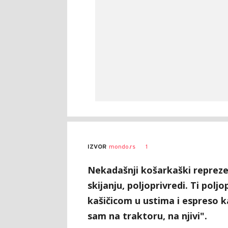
1
IZVOR
mondo.rs
Nekadašnji košarkaški repreze
skijanju, poljoprivredi. Ti poljo
kašičicom u ustima i espreso ka
sam na traktoru, na njivi".