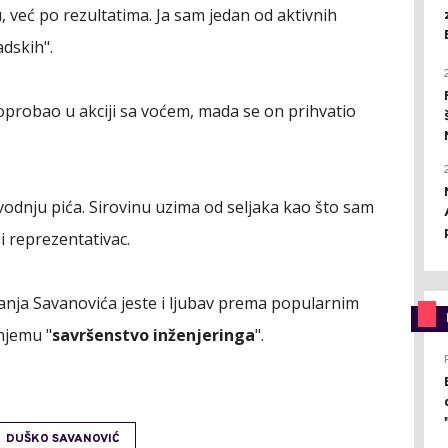
u, već po rezultatima. Ja sam jedan od aktivnih
adskih".
oprobao u akciji sa voćem, mada se on prihvatio
izvodnju pića. Sirovinu uzima od seljaka kao što sam
i reprezentativac.
anja Savanovića jeste i ljubav prema popularnim
njemu "
savršenstvo inženjeringa
".
DUŠKO SAVANOVIĆ