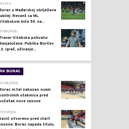
0
Pre 21 h
Borac u Mađarskoj obilježava
jubilej: Revanš sa ML
Vitebskom biće 50. na...
0
07.08.2026.
Trener Vitebska pohvalio
Banjalučane: Publika Borčev
12. igrač, uživanje...
RK BORAC
0
05.08.2026.
Borac m:tel zakazao osam
kontrolnih utakmica pred
početak nove sezone
0
27.07.2026.
Savić otvoreno pred start
sezone: Borac napada titulu,