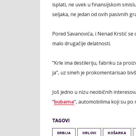
isplati, ne uvek u finansijskom smisl
seljaka, ne jedan od ovih pasivnih gr
Pored Savanovića, i Nenad Krstić se 
malo drugačije delatnosti.
"Krle ima destileriju, fabriku za pro
ja", uz smeh je prokomentarisao bivš
Još jedno u nizu neobičnih interesov
"
bubama
", automobilima koji su po 
TAGOVI
SRBIJA
ORLOVI
KOŠARKA