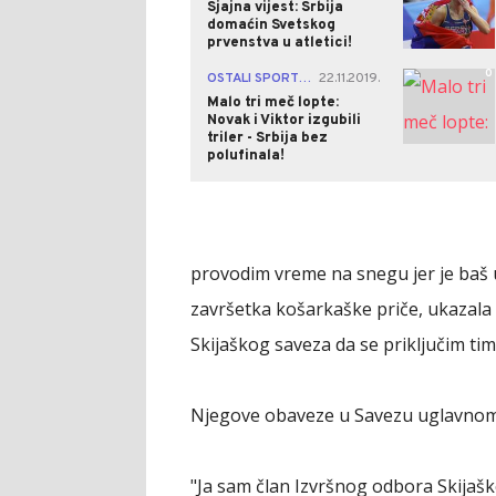
Sjajna vijest: Srbija
domaćin Svetskog
prvenstva u atletici!
0
OSTALI SPORTOVI
22.11.2019.
|
Malo tri meč lopte:
Novak i Viktor izgubili
triler - Srbija bez
polufinala!
provodim vreme na snegu jer je baš 
završetka košarkaške priče, ukazala 
Skijaškog saveza da se priključim t
Njegove obaveze u Savezu uglavnom
"Ja sam član Izvršnog odbora Skijaš